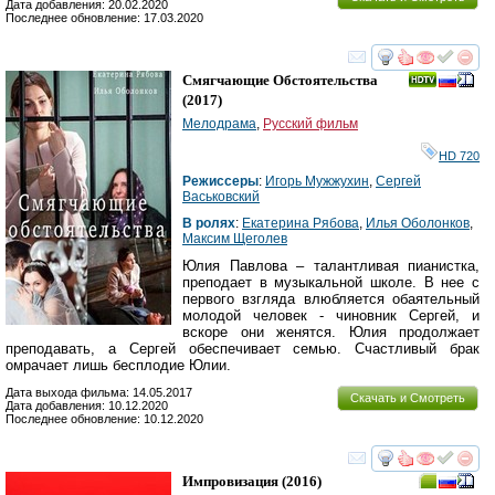
Дата добавления: 20.02.2020
Последнее обновление: 17.03.2020
смотреть
инте
Смягчающие Обстоятельства
(2017)
Мелодрама
,
Русский фильм
HD 720
Режиссеры
:
Игорь Мужжухин
,
Сергей
Васьковский
В ролях
:
Екатерина Рябова
,
Илья Оболонков
,
Максим Щеголев
Юлия Павлова – талантливая пианистка,
преподает в музыкальной школе. В нее с
первого взгляда влюбляется обаятельный
молодой человек - чиновник Сергей, и
вскоре они женятся. Юлия продолжает
преподавать, а Сергей обеспечивает семью. Счастливый брак
омрачает лишь бесплодие Юлии.
Дата выхода фильма: 14.05.2017
Скачать и Смотреть
Дата добавления: 10.12.2020
Последнее обновление: 10.12.2020
смотреть
инте
Импровизация
(2016)