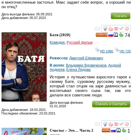
и многочисленные застолья. Макс задает себе вопрос, а хороший ли
он отец?
Дата выхода фильма: 05.09.2021
Скачать
Дата добавления: 05.07.2023
смотреть
инте
Батя
(2020)
74
HD
Комедия
,
Русский фильм
HD 1080
,
HD 720
Режиссер
:
Дмитрий Ефимович
В ролях
:
Владимир Вдовиченков
,
Андрей
Андреев
,
Елена Лядова
История о путешествии взрослого героя к
своему Бате, суровому русскому мужику,
который стал отцом на заре девяностых и
воспитывал своего сына так, как это
делали все советские люди.
Дата выхода фильма:
Скачать и Смотреть
01.01.2020
Дата добавления: 18.03.2021
Последнее обновление: 23.03.2021
смотреть
инте
Счастье – Это… Часть 2
1