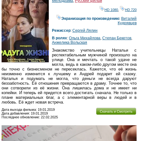
Мелодрама
,
Русский фильм
HD 1080
,
HD 720
Экранизация по произведению
:
Виталий
Кудрявцев
Режиссер
:
Сергей Лялин
В ролях
:
Ольга Михайлова
,
Степан Бекетов
,
Анжелика Вольская
Знакомство учительницы Натальи с
респектабельным мужчиной произошло на
улице. Она и мечтать о такой удаче не
могла, ведь в каком-либо другом месте она
бы точно с бизнесменом не пересеклась. Кажется, что её жизнь
неизменно изменится к лучшему и Андрей подарит ей сказку.
Наталья и подумать не могла, что деньги не всегда даруют
беззаботность. Её отношения превращаются в драму. Точнее то, что
они сотворили из её жизни. Она лишилась дома и не имеет ни
копейки. И теперь ей придется всего достигать сначала. Не только в
плане материальных благ, а с элементарной веры в людей и в
любовь. Её ждет новая встреча.
Дата выхода фильма: 19.01.2019
Скачать и Смотреть
Дата добавления: 19.01.2019
Последнее обновление: 22.02.2025