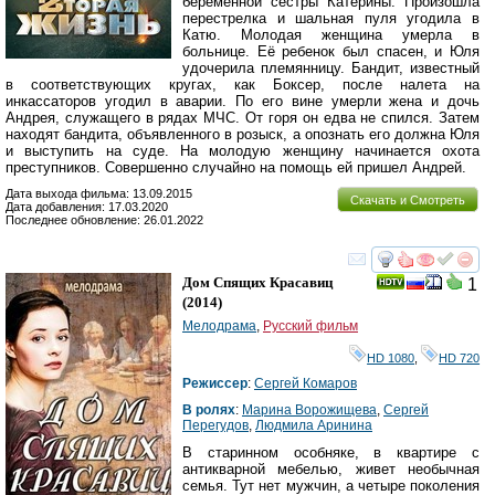
беременной сестры Катерины. Произошла
перестрелка и шальная пуля угодила в
Катю. Молодая женщина умерла в
больнице. Её ребенок был спасен, и Юля
удочерила племянницу. Бандит, известный
в соответствующих кругах, как Боксер, после налета на
инкассаторов угодил в аварии. По его вине умерли жена и дочь
Андрея, служащего в рядах МЧС. От горя он едва не спился. Затем
находят бандита, объявленного в розыск, а опознать его должна Юля
и выступить на суде. На молодую женщину начинается охота
преступников. Совершенно случайно на помощь ей пришел Андрей.
Дата выхода фильма: 13.09.2015
Скачать и Смотреть
Дата добавления: 17.03.2020
Последнее обновление: 26.01.2022
смотреть
инте
Дом Спящих Красавиц
1
(2014)
Мелодрама
,
Русский фильм
HD 1080
,
HD 720
Режиссер
:
Сергей Комаров
В ролях
:
Марина Ворожищева
,
Сергей
Перегудов
,
Людмила Аринина
В старинном особняке, в квартире с
антикварной мебелью, живет необычная
семья. Тут нет мужчин, а четыре поколения