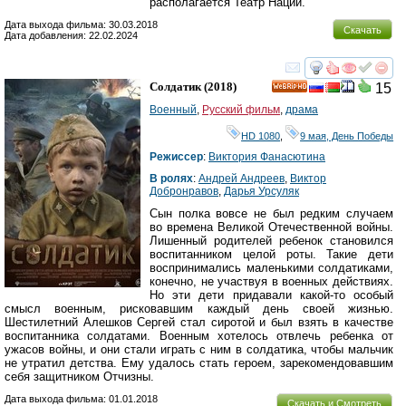
располагается Театр Наций.
Дата выхода фильма: 30.03.2018
Скачать
Дата добавления: 22.02.2024
смотреть
инте
Солдатик
(2018)
15
HD
Военный
,
Русский фильм
,
драма
HD 1080
,
9 мая, День Победы
Режиссер
:
Виктория Фанасютина
В ролях
:
Андрей Андреев
,
Виктор
Добронравов
,
Дарья Урсуляк
Сын полка вовсе не был редким случаем
во времена Великой Отечественной войны.
Лишенный родителей ребенок становился
воспитанником целой роты. Такие дети
воспринимались маленькими солдатиками,
конечно, не участвуя в военных действиях.
Но эти дети придавали какой-то особый
смысл военным, рисковавшим каждый день своей жизнью.
Шестилетний Алешков Сергей стал сиротой и был взять в качестве
воспитанника солдатами. Военным хотелось отвлечь ребенка от
ужасов войны, и они стали играть с ним в солдатика, чтобы мальчик
не утратил детства. Ему удалось стать героем, зарекомендовавшим
себя защитником Отчизны.
Дата выхода фильма: 01.01.2018
Скачать и Смотреть