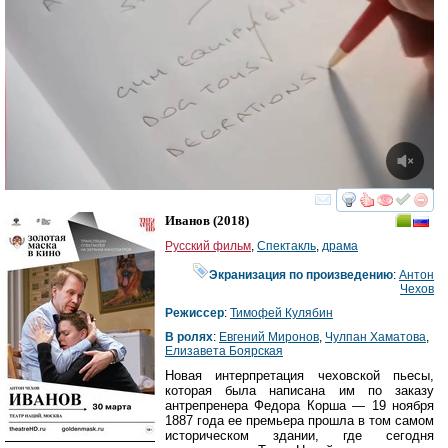
смотреть
инте
Иванов
(2018)
Русский фильм
,
Спектакль
,
драма
Экранизация по произведению
:
Антон
Чехов
Режиссер
:
Тимофей Кулябин
В ролях
:
Евгений Миронов
,
Чулпан Хаматова
,
Елизавета Боярская
Новая интерпретация чеховской пьесы,
которая была написана им по заказу
антрепренера Федора Корша — 19 ноября
1887 года ее премьера прошла в том самом
историческом здании, где сегодня