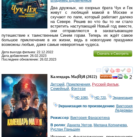
Владимир Вдовиченков
Два дружных, но озорных брата Чук и Гек
живут с любящей мамой в Москве и
скучают по папе, который работает далеко
на Севере. Решив во что бы то ни стало
встретить наступающий Новый год вместе,
они отправляются в захватывающее
путешествие к таинственным Синим горам. Теперь их ждёт самое
большое приключение в их жизни, ведь в новогодние праздники
возможны любые, даже самые невероятные чудеса.
Дата выхода фильма: 22.12.2022
Скачать и Смотреть
Дата добавления: 26.02.2023
Последнее обновление: 26.02.2023
смотреть
инте
Календарь Ма(й)я
(2022)
2
HD
Детский
,
Приключения
,
Русский фильм
,
Семейный
,
Фэнтези
HD 1080
,
HD 720
,
Экранизация
Экранизация по произведению
:
Виктория
Ледерман
Режиссер
:
Виктория Фанасютина
В ролях
:
Данила Уютов
,
Милана Копничева
,
Руслан Паньшин
История о фантастических приключениях