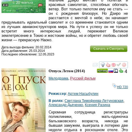
Мальчик Дзиро мечтает о полетах и
красивых самолетах, способных обогнать
ветер. Вот только пилотом ему не стать —
он с рождения близорук. Но Дзиро не
расстается с мечтой о небе, он начинает
придумывать идеальный самолет и со временем становится одним
из лучших авиаконструкторов мира. На пути к успеху он не только
встретит много интересных людей, переживет Великое
землетрясение в Токио и жестокие войны, но и обретет любовь своей
жизни — прекрасную Наоко.
Дата выхода фильма: 20.02.2014
Скачать и Смотреть
Дата добавления: 25.03.2014
Последнее обновление: 12.05.2023
смотреть
инте
Отпуск Летом
(2014)
4
Мелодрама
,
Русский фильм
HD 720
Режиссер
:
Артем Насыбулин
В ролях
:
Светлана Тимофеева-Летуновская
,
Александр Дьяченко
,
Ксения Разина
Скромная сотрудница регистратуры
поликлиники, мать-одиночка
бальзаковского возраста, никогда не
бывшая замужем, выиграла в лотерею две
недели отдыха в роскошном отеле. Это