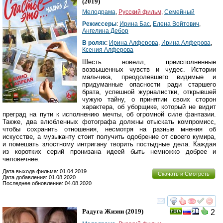
(2019)
Мелодрама
,
Русский фильм
,
Семейный
Режиссеры
:
Ирина Бас
,
Елена Войтович
,
Ангелина Дебор
В ролях
:
Ирина Алферова
,
Ирина Алферова
,
Ксения Алферова
Шесть новелл, преисполненные
возвышенных чувств и чудес. Истории
мальчика, преодолевшего видимые и
придуманные опасности ради старшего
брата, успешной журналистки, открывшей
чужую тайну, о принятии своих сторон
характера, об уборщике, который не видит
преград на пути к исполнению мечты, об огромной силе фантазии.
Также, два влюбленных фотографа должны отыскать компромисс,
чтобы сохранить отношения, несмотря на разные мнения об
искусстве, а музыканту стоит получить одобрение от своего кумира,
и помешать злостному интригану творить постыдные дела. Каждая
из коротких серий пронизана идеей быть немножко добрее и
человечнее.
Дата выхода фильма: 01.04.2019
Скачать и Смотреть
Дата добавления: 01.08.2020
Последнее обновление: 04.08.2020
смотреть
инте
Радуга Жизни
(2019)
2