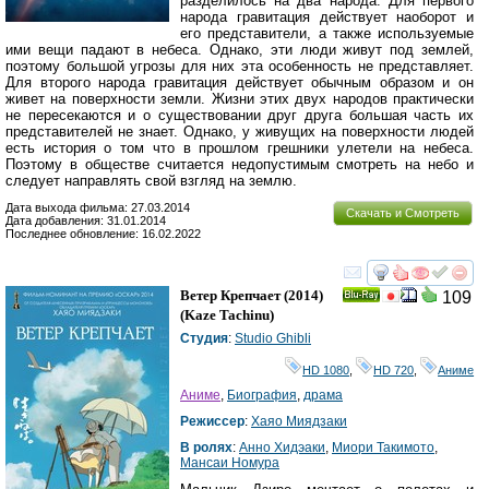
разделилось на два народа. Для первого
народа гравитация действует наоборот и
его представители, а также используемые
ими вещи падают в небеса. Однако, эти люди живут под землей,
поэтому большой угрозы для них эта особенность не представляет.
Для второго народа гравитация действует обычным образом и он
живет на поверхности земли. Жизни этих двух народов практически
не пересекаются и о существовании друг друга большая часть их
представителей не знает. Однако, у живущих на поверхности людей
есть история о том что в прошлом грешники улетели на небеса.
Поэтому в обществе считается недопустимым смотреть на небо и
следует направлять свой взгляд на землю.
Дата выхода фильма: 27.03.2014
Скачать и Смотреть
Дата добавления: 31.01.2014
Последнее обновление: 16.02.2022
смотреть
инте
Ветер Крепчает
(2014)
109
Ray
(
Kaze Tachinu
)
Студия
:
Studio Ghibli
HD 1080
,
HD 720
,
Аниме
Аниме
,
Биография
,
драма
Режиссер
:
Хаяо Миядзаки
В ролях
:
Анно Хидэаки
,
Миори Такимото
,
Мансаи Номура