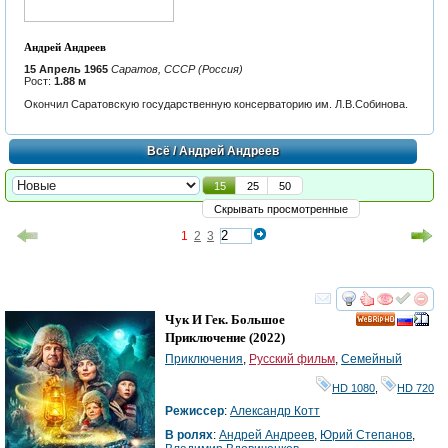
Андрей Андреев
15 Апрель 1965
Саратов, СССР (Россия)
Рост:
1.88 м
Окончил Саратовскую государственную консерваторию им. Л.В.Собинова.
Всё
/ Андрей Андреев
15
25
50
Скрывать просмотренные
1
2
3
смотреть
инте
Чук И Гек. Большое
HD
Приключение
(2022)
Приключения
,
Русский фильм
,
Семейный
HD 1080
,
HD 720
Режиссер
:
Александр Котт
В ролях
:
Андрей Андреев
,
Юрий Степанов
,