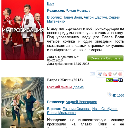
Шоу
Режиссер
:
Роман Новиков
В ролях
:
Павел Воля
,
Антон Шастун
,
Сергей
Матвиенко
В шоу нет сценария и всё происходящее на
сцене придумывается участниками на ходу.
Под управлением ведущего Павла Воли
четыре комика и один звездный гость
оказываются в самых странных ситуациях
и выбираются из них с юмором.
Дата выхода фильма:
Скачать и Смотреть
05.02.2016
Дата добавления: 12.07.2023
смотреть
инте
Вторая Жизнь
(2015)
Русский фильм
,
драма
HD 1080
Режиссер
:
Андрей Верещагин
В ролях
:
Евгения Осипова
,
Иван Стебунов
,
Елена Мольченко
Нападение на инкассаторскую машину
произошло на глазах Юлии и её