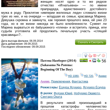
женщин носят одно и то же редкое
отчество «Игнатьевна» — по имени
прапрадеда, единственного достойного
мужа в роду. Проклятие «империи железных леди» сломало жизни
трех из них, и на очереди — младшая из семьи, красавица Марина.
Девушка скромна и замкнута, как героиня прошлого века, ей уже 23
года, но в ее жизни никогда не было влюбленности. Сумеет ли
Марина вырваться из бабушкиного «плена» и встретить принца, или
судьба уготовила ей продолжить печальную участь «спящей
красавицы»?..
Дата выхода фильма: 06.09.2014
Скачать и Смотреть
Дата добавления: 09.09.2015
Последнее обновление: 09.09.2015
смотреть
инте
Патэма Наоборот
(2014)
56
(
Sakasama No Patema:
Beginning Of The Day
)
HD 1080
,
HD 720
,
Аниме
Аниме
,
Приключения
,
Фантастика
Режиссеры
:
Ёсиура Ясухиро
,
Ясухиро Ёсиура
В ролях
:
Фудзии Юкиё
,
Нобухико Окамото
,
Синтаро Охата
В результате некой произошедшей в
прошлом катастрофы человечество