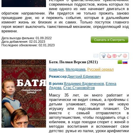
современных подростков, жизнь которых по
вине одного из них начинает двигаться в
обратном направлении. Им придется не только прожить заново
прошедшие дни, но и пережить события, которые в дальнейшем
изменят жизнь их близких и их самих. Только поступок главного
героя может выключить таинственный механизм, определяющий ход
времени.
Дата выхода фильма: 01.09.2022
Скачать и Смотреть
Дата добавления: 02.01.2023
Последнее обновление: 02.01.2023
смотреть
инте
Батя. Полная Версия
(2021)
Комедия
,
Мелодрама
,
Русский сериал
Режиссер
:
Дмитрий Ефимович
В ролях
:
Владимир Вдовиченков
,
Елена
Лядова
,
Стас Старовойтов
Максу 35 лет, он много работает и
практически не видит семью, а проблемы с
детьми улаживает, покупая им новую
игрушку или подсовывая планшет. Он
вместе с семьей отправляется в
автопутешествие, чтобы поздравить отца с
юбилеем, в ходе поездки спорит с женой о
методах воспитания и вспоминает свое
детство: ружье из палки, уроки арифметики