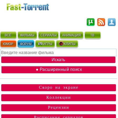
ВСЁ
ФИЛЬМЫ
СЕРИАЛЫ
АНИМАЦИЯ
ТВ
ЮМОР
ФОРУМ
ИГРЫ
КЛИПЫ
● Расширенный поиск
Скоро на экране
Коллекции
Рецензии
Расписание сериалов