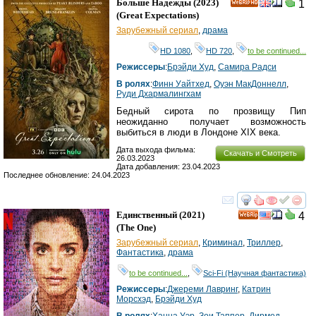
Больше Надежды
(2023)
1
HD
(
Great Expectations
)
Зарубежный сериал
,
драма
HD 1080
,
HD 720
,
to be continued...
Режиссеры
:
Брэйди Худ
,
Самира Радси
В ролях
:
Финн Уайтхед
,
Оуэн МакДоннелл
,
Руди Дхармалингхам
Бедный сирота по прозвищу Пип
неожиданно получает возможность
выбиться в люди в Лондоне XIX века.
Дата выхода фильма:
Скачать и Смотреть
26.03.2023
Дата добавления: 23.04.2023
Последнее обновление: 24.04.2023
смотреть
инте
Единственный
(2021)
4
(
The One
)
Зарубежный сериал
,
Криминал
,
Триллер
,
Фантастика
,
драма
to be continued...
,
Sci-Fi (Научная фантастика)
Режиссеры
:
Джереми Лавринг
,
Катрин
Морсхэд
,
Брэйди Худ
В ролях
:
Ханна Уэр
,
Зои Таппер
,
Дирмед