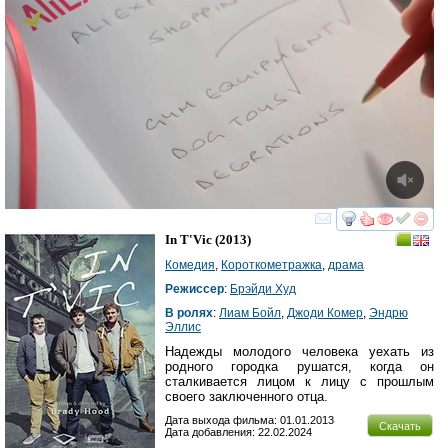
смотреть
инте
In T'Vic
(2013)
Комедия
,
Короткометражка
,
драма
Режиссер
:
Брэйди Худ
В ролях
:
Лиам Бойл
,
Джоди Комер
,
Эндрю
Эллис
Надежды молодого человека уехать из
родного городка рушатся, когда он
сталкивается лицом к лицу с прошлым
своего заключенного отца.
Дата выхода фильма: 01.01.2013
Скачать
Дата добавления: 22.02.2024