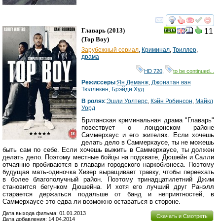
смотреть
инте
Главарь
(2013)
11
(
Top Boy
)
Зарубежный сериал
,
Криминал
,
Триллер
,
драма
HD 720
,
to be continued...
Режиссеры
:
Ян Деманж
,
Джонатан ван
Тюллекен
,
Брэйди Худ
В ролях
:
Эшли Уолтерс
,
Кэйн Робинсон
,
Майкл
Уорд
Британская криминальная драма "Главарь"
повествует о лондонском районе
Саммерхаус и его жителях. Если хочешь
делать дело в Саммерхаусе, ты не можешь
быть сам по себе. Если хочешь выжить в Саммерхаусе, ты должен
делать дело. Поэтому местные бойцы на подхвате, Дюшейн и Салли
отчаянно пробиваются в главари городского наркобизнеса. Поэтому
будущая мать-одиночка Хизер выращивает травку, чтобы переехать
в более благополучный район. Поэтому тринадцатилетний Джим
становится бегунком Дюшейна. И хотя его лучший друг Ранэлл
старается держаться подальше от банд и неприятностей, в
Саммерхаусе это едва ли возможно оставаться в стороне.
Дата выхода фильма: 01.01.2013
Скачать и Смотреть
Дата добавления: 14.04.2014