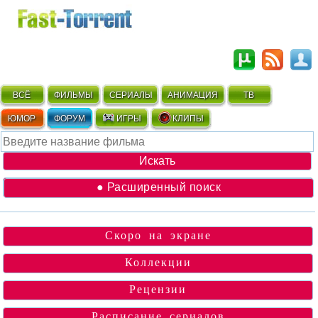
ВСЁ
ФИЛЬМЫ
СЕРИАЛЫ
АНИМАЦИЯ
ТВ
ЮМОР
ФОРУМ
ИГРЫ
КЛИПЫ
● Расширенный поиск
Скоро на экране
Коллекции
Рецензии
Расписание сериалов