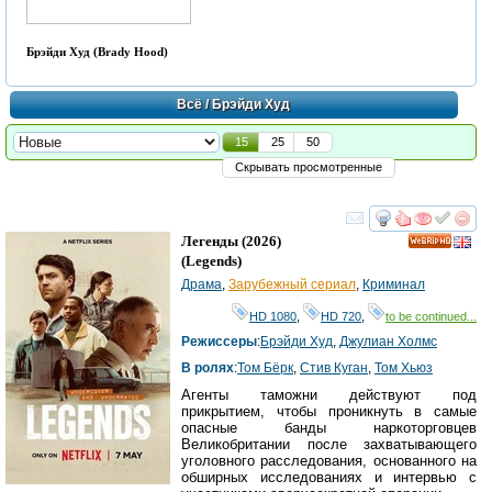
Брэйди Худ (Brady Hood)
Всё
/ Брэйди Худ
15
25
50
Скрывать просмотренные
смотреть
инте
Легенды
(2026)
HD
(
Legends
)
Драма
,
Зарубежный сериал
,
Криминал
HD 1080
,
HD 720
,
to be continued...
Режиссеры
:
Брэйди Худ
,
Джулиан Холмс
В ролях
:
Том Бёрк
,
Стив Куган
,
Том Хьюз
Агенты таможни действуют под
прикрытием, чтобы проникнуть в самые
опасные банды наркоторговцев
Великобритании после захватывающего
уголовного расследования, основанного на
обширных исследованиях и интервью с