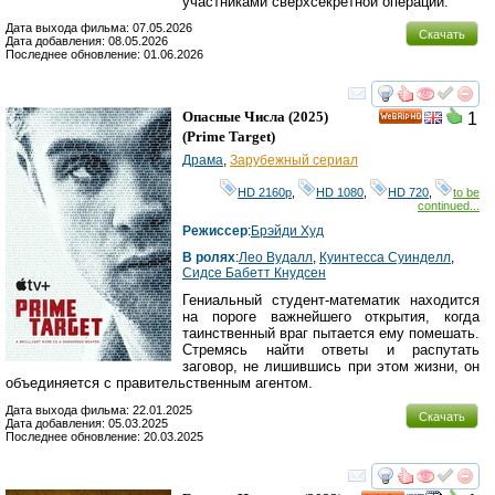
участниками сверхсекретной операции.
Дата выхода фильма: 07.05.2026
Скачать
Дата добавления: 08.05.2026
Последнее обновление: 01.06.2026
смотреть
инте
Опасные Числа
(2025)
1
HD
(
Prime Target
)
Драма
,
Зарубежный сериал
HD 2160р
,
HD 1080
,
HD 720
,
to be
continued...
Режиссер
:
Брэйди Худ
В ролях
:
Лео Вудалл
,
Куинтесса Суинделл
,
Сидсе Бабетт Кнудсен
Гениальный студент-математик находится
на пороге важнейшего открытия, когда
таинственный враг пытается ему помешать.
Стремясь найти ответы и распутать
заговор, не лишившись при этом жизни, он
объединяется с правительственным агентом.
Дата выхода фильма: 22.01.2025
Скачать
Дата добавления: 05.03.2025
Последнее обновление: 20.03.2025
смотреть
инте