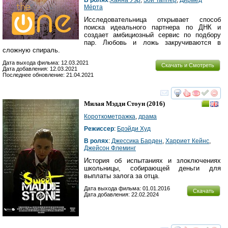
Мёрта
Исследовательница открывает способ
поиска идеального партнера по ДНК и
создает амбициозный сервис по подбору
пар. Любовь и ложь закручиваются в
сложную спираль.
Дата выхода фильма: 12.03.2021
Скачать и Смотреть
Дата добавления: 12.03.2021
Последнее обновление: 21.04.2021
смотреть
инте
Милая Мэдди Стоун
(2016)
Короткометражка
,
драма
Режиссер
:
Брэйди Худ
В ролях
:
Джессика Барден
,
Харриет Кейнс
,
Джейсон Флеминг
История об испытаниях и злоключениях
школьницы, собирающей деньги для
выплаты залога за отца.
Дата выхода фильма: 01.01.2016
Скачать
Дата добавления: 22.02.2024