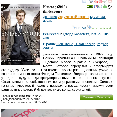
смотреть
инте
Индевор
(2013)
54
(
Endeavour
)
Детектив
,
Зарубежный сериал
,
Криминал
,
драма
HD 720
,
to be continued...
Режиссеры
:
Эдвард Базалгетт
,
Том Вон
,
Шон
Эванс
В ролях
:
Шон Эванс
,
Энтон Лессер
,
Роджер
Аллам
Действие разворачивается в 1965 году.
Поиски пропавшей школьницы приводят
Эндевора Морса обратно в Оксфорд —
место, которое определит и сформирует
его судьбу. Участвуя в крупномасштабном расследовании убийства
во главе с инспектором Фредом Тьюздеем, Эндевор оказывается не
у дел, будучи дискредитированным и в полном тупике.
Столкнувшись с собственным нелицеприятным прошлым, Эндевор
начинает крестовый поход в поисках справедливости, рискуя всем
ради истины, который будет вести до конца своих дней.
Дата выхода фильма: 14.04.2013
Скачать и Смотреть
Дата добавления: 29.05.2012
Последнее обновление: 01.05.2023