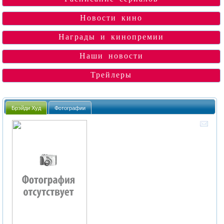
Новости кино
Награды и кинопремии
Наши новости
Трейлеры
Брэйди Худ
Фотографии