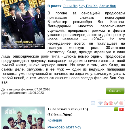
В ролях
:
Энни Лю
,
Чау Пак-Хо
,
Алекс Лам
В погоне за сенсацией продюсеры
приглашают снимать новогодний
блокбастер режиссёра Вон Кар-вая.
Легендарный маэстро переписывает
сценарий, превращает ромком в фильм
ужасов про вампиров, а потом даёт проекту
новое название — «2047». Но что
неожиданнее всего: он приглашает на
главную женскую роль 30-летнюю
статистку Ки-чу, прежде игравшую в кино
лишь эпизодические роли типа «шлюха номер один». Продюсеры
предупреждают девушку: папарацци не должны ничего знать о твоей
личной жизни, иначе карьере конец. Но беда в том, что Ки-чу, на
самом деле, замужем, и её муж — один из ведущих папарацци
Гонконга, уже получивший от начальства задание-ультиматум: узнать
любой ценой, с кем имеет отношения новая звезда фильма Вон Кар-
вая.
Дата выхода фильма: 07.04.2016
Скачать
Дата добавления: 13.09.2023
смотреть
инте
12 Золотых Уток
(2015)
(
12 Gam Ngap
)
Комедия
Режиссер
:
Мэтт Чоу