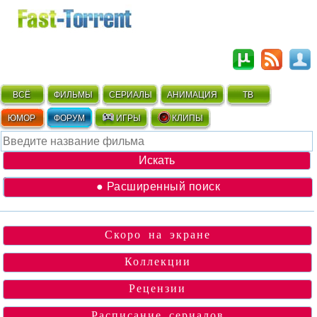
ВСЁ
ФИЛЬМЫ
СЕРИАЛЫ
АНИМАЦИЯ
ТВ
ЮМОР
ФОРУМ
ИГРЫ
КЛИПЫ
● Расширенный поиск
Скоро на экране
Коллекции
Рецензии
Расписание сериалов