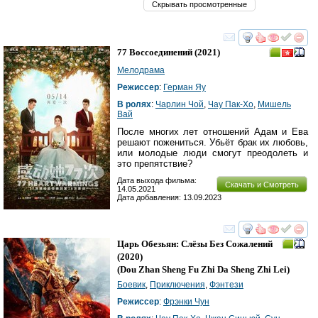
Скрывать просмотренные
смотреть
инте
77 Воссоединений
(2021)
Мелодрама
Режиссер
:
Герман Яу
В ролях
:
Чарлин Чой
,
Чау Пак-Хо
,
Мишель
Вай
После многих лет отношений Адам и Ева
решают пожениться. Убьёт брак их любовь,
или молодые люди смогут преодолеть и
это препятствие?
Дата выхода фильма:
Скачать и Смотреть
14.05.2021
Дата добавления: 13.09.2023
смотреть
инте
Царь Обезьян: Слёзы Без Сожалений
(2020)
(
Dou Zhan Sheng Fu Zhi Da Sheng Zhi Lei
)
Боевик
,
Приключения
,
Фэнтези
Режиссер
:
Фрэнки Чун