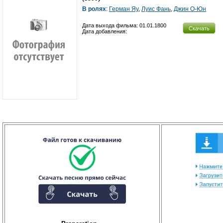
В ролях
:
Герман Яу
,
Луис Фань
,
Джин О-Юн
Дата выхода фильма: 01.01.1800
Скачать
Дата добавления: