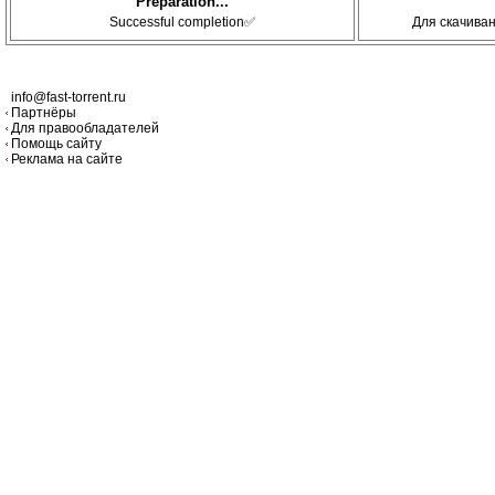
Preparation...
Successful completion✅
Для скачива
info@fast-torrent.ru
Партнёры
Для правообладателей
Помощь сайту
Реклама на сайте