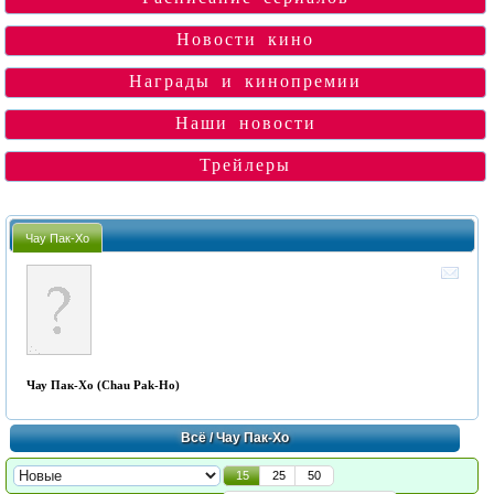
Новости кино
Награды и кинопремии
Наши новости
Трейлеры
Чау Пак-Хо
Чау Пак-Хо (Chau Pak-Ho)
Всё
/ Чау Пак-Хо
15
25
50