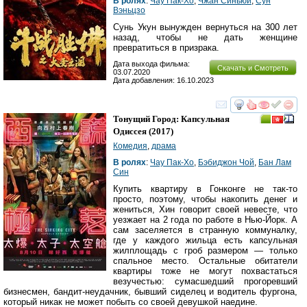
В ролях
:
Чау Пак-Хо
,
Чжан Синьюй
,
Сун
Вэньцзо
Сунь Укун вынужден вернуться на 300 лет
назад, чтобы не дать женщине
превратиться в призрака.
Дата выхода фильма:
Скачать и Смотреть
03.07.2020
Дата добавления: 16.10.2023
смотреть
инте
Тонущий Город: Капсульная
Одиссея
(2017)
Комедия
,
драма
В ролях
:
Чау Пак-Хо
,
Бэбиджон Чой
,
Бан Лам
Син
Купить квартиру в Гонконге не так-то
просто, поэтому, чтобы накопить денег и
жениться, Хин говорит своей невесте, что
уезжает на 2 года по работе в Нью-Йорк. А
сам заселяется в странную коммуналку,
где у каждого жильца есть капсульная
жилплощадь с гроб размером — только
спальное место. Остальные обитатели
квартиры тоже не могут похвастаться
везучестью: сумасшедший прогоревший
бизнесмен, бандит-неудачник, бывший сиделец и водитель фургона,
который никак не может побыть со своей девушкой наедине.