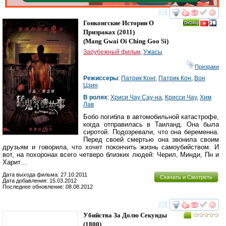
смотреть
инте
Гонконгские Истории О
Призраках
(2011)
(
Mang Gwai Oi Ching Goo Si
)
Зарубежный фильм
,
Ужасы
Призраки
Режиссеры
:
Патрик Конг
,
Патрик Кон
,
Вон
Цзин
В ролях
:
Хриси Чау Сау-на
,
Крисси Чау
,
Хим
Лав
Бобо погибла в автомобильной катастрофе,
когда отправилась в Таиланд. Она была
сиротой. Подозревали, что она беременна.
Перед своей смертью она звонила своим
друзьям и говорила, что хочет покончить жизнь самоубийством. И
вот, на похоронах всего четверо близких людей: Черил, Минди, Пн и
Харит…
Дата выхода фильма: 27.10.2011
Скачать и Смотреть
Дата добавления: 15.03.2012
Последнее обновление: 08.08.2012
смотреть
инте
Убийства За Долю Секунды
(1800)