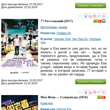
Дата выхода фильма: 07.09.2017
Скачать и Смотреть
Дата добавления: 22.02.2024
смотреть
инте
77 Расставаний
(2017)
Мелодрама
,
драма
Режиссер
:
Герман Яу
В ролях
:
Чарлин Чой
,
Чау Пак-Хо
,
Гиллиан
Чун
Адам и Ева вместе уже десять лет, но не
женаты и детей у них нет – Адам не
торопится делать предложение, да и Ева
не уверена, что ее избранник готов к
такому серьезному шагу. Но однажды Ева
уходит, забрав вещи и оставив Адаму свой
дневник, в котором записаны 77 историй о
том, как он разбил ей сердце.
Дата выхода фильма: 10.03.2017
Скачать и Смотреть
Дата добавления: 21.02.2024
смотреть
инте
Моя Жена — Суперзвезда
(2016)
Комедия
Режиссер
:
Ширли Юн