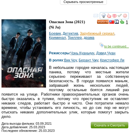
Скрывать просмотренные
смотреть
инте
Опасная Зона
(2021)
1
HD
(
Ni Ju
)
Боевик
,
Детектив
,
Зарубежный сериал
,
Криминал
,
Триллер
,
драма
to be continued...
Режиссеры
:
Чэнь Куаньчун
,
Дэвид Чуан
В ролях
:
Вик Чоу
,
Берант Чжу
,
Кристофер Ли
В небольшом городке началась настоящая
паника, потому что местные жители
серьезно переживают за собственную
безопасность. В городе появился маньяк,
забравший жизнь нескольких людей,
поэтому остальные боятся лишний раз
появится на улице. Работники правоохранительных органов очень
быстро оказались в тупике, потому что преступник не оставляет
никаких следов, работает быстро и чисто. Они потратили немало
времени, чтобы установить его личность, но до сих пор не могут
отыскать никаких дополнительных улик, которые помогут закрыть
дело.
Дата выхода фильма: 03.09.2021
Скачать и Смотреть
Дата добавления: 25.03.2023
Последнее обновление: 25.03.2023