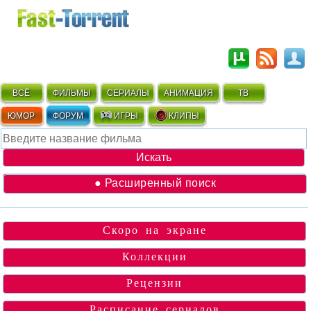
ВСЁ
ФИЛЬМЫ
СЕРИАЛЫ
АНИМАЦИЯ
ТВ
ЮМОР
ФОРУМ
ИГРЫ
КЛИПЫ
● Расширенный поиск
Скоро на экране
Коллекции
Рецензии
Расписание сериалов