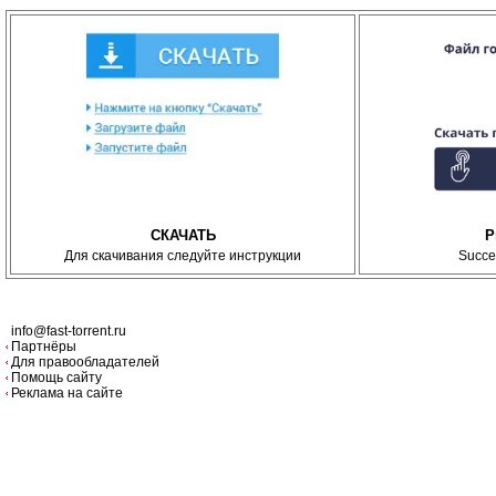
СКАЧАТЬ
P
Для скачивания следуйте инструкции
Succe
info@fast-torrent.ru
Партнёры
Для правообладателей
Помощь сайту
Реклама на сайте