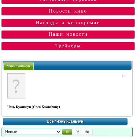
Новости кино
Награды и кинопремии
Наши новости
Трейлеры
Чэнь Куаньчун
Чэнь Куаньчун (Chen Kuanchung)
Всё
/ Чэнь Куаньчун
15
25
50