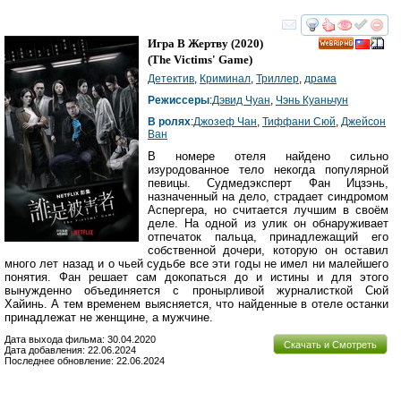
смотреть
инте
Игра В Жертву
(2020)
HD
(
The Victims' Game
)
Детектив
,
Криминал
,
Триллер
,
драма
Режиссеры
:
Дэвид Чуан
,
Чэнь Куаньчун
В ролях
:
Джозеф Чан
,
Тиффани Сюй
,
Джейсон
Ван
В номере отеля найдено сильно
изуродованное тело некогда популярной
певицы. Судмедэксперт Фан Ицзэнь,
назначенный на дело, страдает синдромом
Аспергера, но считается лучшим в своём
деле. На одной из улик он обнаруживает
отпечаток пальца, принадлежащий его
собственной дочери, которую он оставил
много лет назад и о чьей судьбе все эти годы не имел ни малейшего
понятия. Фан решает сам докопаться до и истины и для этого
вынужденно объединяется с пронырливой журналисткой Сюй
Хайинь. А тем временем выясняется, что найденные в отеле останки
принадлежат не женщине, а мужчине.
Дата выхода фильма: 30.04.2020
Скачать и Смотреть
Дата добавления: 22.06.2024
Последнее обновление: 22.06.2024