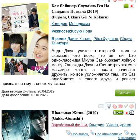
смотреть
инте
Как Яойщица Случайно Гея На
Свидание Позвала
(2019)
(
Fujoshi, Ukkari Gei Ni Kokuru
)
Комедия
,
Мелодрама
Режиссер
:
Юсукэ Нода
В ролях
:
Даити Канэко
,
Рёко Фудзино
,
Сёсукэ
Танихара
Андо Джун учится в старшей школе и
скрывает ото всех, что он гей. Его
одноклассница Миура Саэ обожает яойную
мангу. Однажды Джун и Саэ встречаются в
магазине манги, а после начинают
дружить, но всё усложняется тем, что Саэ
влюбляется в своего друга и решает
признаться ему в своих чувствах.
Дата выхода фильма: 20.04.2019
Скачать
Дата добавления: 16.10.2023
смотреть
инте
Школьная Жизнь!
(2019)
(
Gakko-Gurashi!
)
Зарубежный фильм
,
Комедия
,
Ужасы
,
драма
Про зомби
,
Про апокалипсис
,
Про
выживание