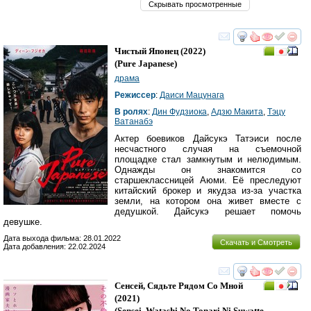
Скрывать просмотренные
смотреть
инте
Чистый Японец
(2022)
(
Pure Japanese
)
драма
Режиссер
:
Даиси Мацунага
В ролях
:
Дин Фудзиока
,
Адзю Макита
,
Тэцу
Ватанабэ
Актер боевиков Дайсукэ Татэиси после
несчастного случая на съемочной
площадке стал замкнутым и нелюдимым.
Однажды он знакомится со
старшеклассницей Аюми. Её преследуют
китайский брокер и якудза из-за участка
земли, на котором она живет вместе с
дедушкой. Дайсукэ решает помочь
девушке.
Дата выхода фильма: 28.01.2022
Скачать и Смотреть
Дата добавления: 22.02.2024
смотреть
инте
Сенсей, Сядьте Рядом Со Мной
(2021)
(
Sensei, Watashi No Tonari Ni Suwatte