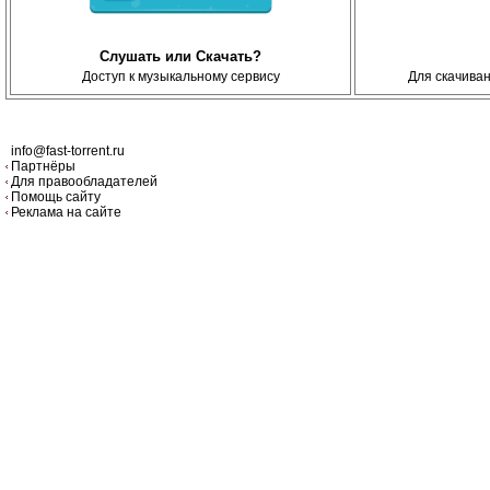
Слушать или Скачать?
Доступ к музыкальному сервису
Для скачива
info@fast-torrent.ru
Партнёры
Для правообладателей
Помощь сайту
Реклама на сайте