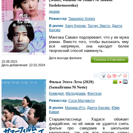
Itadakemasenka
)
драма
Режиссер
:
Такахиро Хориэ
В ролях
:
Хару Куроки
,
Тасуку Эмото
,
Даити
Канэко
Мангака Савако подозревает, что у ее мужа
роман. Вместо того, чтобы высказать ему
всё напрямую, она находит более
творческий способ намекнуть.
Дата выхода фильма:
Скачать и Смотреть
15.08.2021
Дата добавления: 22.02.2024
смотреть
инте
Фильм Этого Лета
(2020)
(
Samafirumu Ni Notte
)
Комедия
,
Мелодрама
,
Фэнтези
Режиссер
:
Соси Масумото
В ролях
:
Марика Ито
,
Даити Канэко
,
Юми
Каваи
Старшеклассница Хадаси обожает
дзидайгэки, но ей никак не удается снять
фильм про самураев в школьном
кинокружке, так как все другие члены