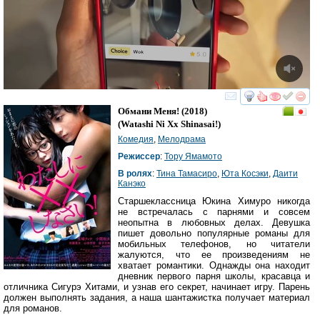
смотреть
инте
Обмани Меня!
(2018)
(
Watashi Ni Xx Shinasai!
)
Комедия
,
Мелодрама
Режиссер
:
Тору Ямамото
В ролях
:
Тина Тамасиро
,
Юта Косэки
,
Даити
Канэко
Старшеклассница Юкина Химуро никогда
не встречалась с парнями и совсем
неопытна в любовных делах. Девушка
пишет довольно популярные романы для
мобильных телефонов, но читатели
жалуются, что ее произведениям не
хватает романтики. Однажды она находит
дневник первого парня школы, красавца и
отличника Сигурэ Хитами, и узнав его секрет, начинает игру. Парень
должен выполнять задания, а наша шантажистка получает материал
для романов.