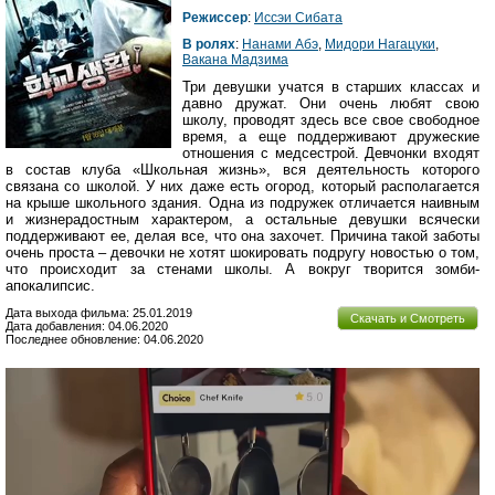
Режиссер
:
Иссэи Сибата
В ролях
:
Нанами Абэ
,
Мидори Нагацуки
,
Вакана Мадзима
Три девушки учатся в старших классах и
давно дружат. Они очень любят свою
школу, проводят здесь все свое свободное
время, а еще поддерживают дружеские
отношения с медсестрой. Девчонки входят
в состав клуба «Школьная жизнь», вся деятельность которого
связана со школой. У них даже есть огород, который располагается
на крыше школьного здания. Одна из подружек отличается наивным
и жизнерадостным характером, а остальные девушки всячески
поддерживают ее, делая все, что она захочет. Причина такой заботы
очень проста – девочки не хотят шокировать подругу новостью о том,
что происходит за стенами школы. А вокруг творится зомби-
апокалипсис.
Дата выхода фильма: 25.01.2019
Скачать и Смотреть
Дата добавления: 04.06.2020
Последнее обновление: 04.06.2020