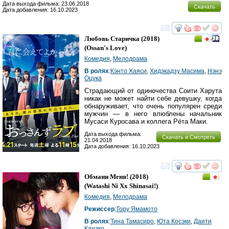
Дата выхода фильма: 23.06.2018
Скачать
Дата добавления: 16.10.2023
смотреть
инте
Любовь Старичка
(2018)
(
Ossan's Love
)
Комедия
,
Мелодрама
В ролях
:
Кэнто Хаяси
,
Хидэкадзу Масима
,
Нэнэ
Оцука
Страдающий от одиночества Соити Харута
никак не может найти себе девушку, когда
обнаруживает, что очень популярен среди
мужчин — в него влюблены начальник
Мусаси Куросава и коллега Рёта Маки.
Дата выхода фильма:
Скачать и Смотреть
21.04.2018
Дата добавления: 16.10.2023
смотреть
инте
Обмани Меня!
(2018)
(
Watashi Ni Xx Shinasai!
)
Комедия
,
Мелодрама
Режиссер
:
Тору Ямамото
В ролях
:
Тина Тамасиро
,
Юта Косэки
,
Даити
Канэко