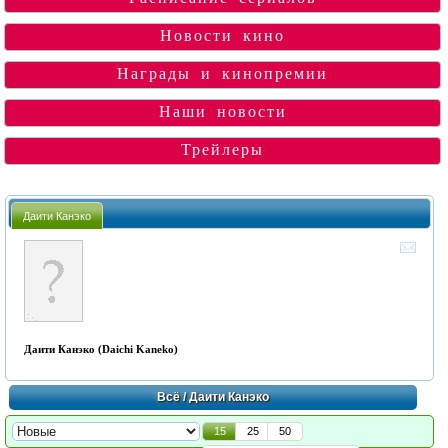
Новости кино
Награды и кинопремии
Наши новости
Трейлеры
Даити Канэко
Даити Канэко (Daichi Kaneko)
Всё
/ Даити Канэко
15
25
50