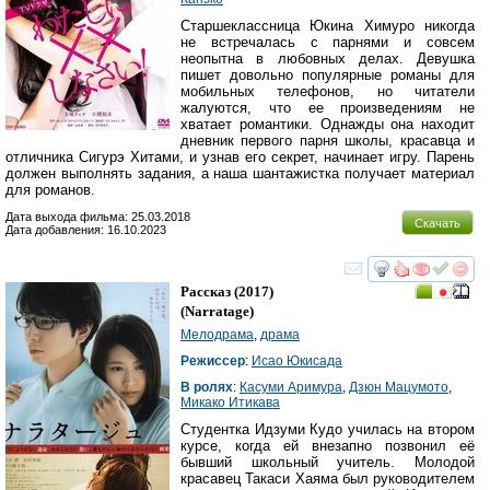
Старшеклассница Юкина Химуро никогда
не встречалась с парнями и совсем
неопытна в любовных делах. Девушка
пишет довольно популярные романы для
мобильных телефонов, но читатели
жалуются, что ее произведениям не
хватает романтики. Однажды она находит
дневник первого парня школы, красавца и
отличника Сигурэ Хитами, и узнав его секрет, начинает игру. Парень
должен выполнять задания, а наша шантажистка получает материал
для романов.
Дата выхода фильма: 25.03.2018
Скачать
Дата добавления: 16.10.2023
смотреть
инте
Рассказ
(2017)
(
Narratage
)
Мелодрама
,
драма
Режиссер
:
Исао Юкисада
В ролях
:
Касуми Аримура
,
Дзюн Мацумото
,
Микако Итикава
Студентка Идзуми Кудо училась на втором
курсе, когда ей внезапно позвонил её
бывший школьный учитель. Молодой
красавец Такаси Хаяма был руководителем