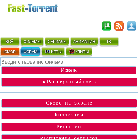
ВСЁ
ФИЛЬМЫ
СЕРИАЛЫ
АНИМАЦИЯ
ТВ
ЮМОР
ФОРУМ
ИГРЫ
КЛИПЫ
● Расширенный поиск
Скоро на экране
Коллекции
Рецензии
Расписание сериалов