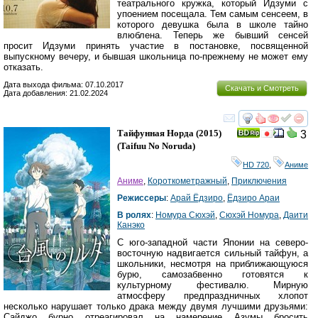
театрального кружка, который Идзуми с
упоением посещала. Тем самым сенсеем, в
которого девушка была в школе тайно
влюблена. Теперь же бывший сенсей
просит Идзуми принять участие в постановке, посвященной
выпускному вечеру, и бывшая школьница по-прежнему не может ему
отказать.
Дата выхода фильма: 07.10.2017
Скачать и Смотреть
Дата добавления: 21.02.2024
смотреть
инте
Тайфунная Норда
(2015)
3
(
Taifuu No Noruda
)
HD 720
,
Аниме
Аниме
,
Короткометражный
,
Приключения
Режиссеры
:
Арай Ёдзиро
,
Ёдзиро Араи
В ролях
:
Номура Сюхэй
,
Сюхэй Номура
,
Даити
Канэко
С юго-западной части Японии на северо-
восточную надвигается сильный тайфун, а
школьники, несмотря на приближающуюся
бурю, самозабвенно готовятся к
культурному фестивалю. Мирную
атмосферу предпраздничных хлопот
несколько нарушает только драка между двумя лучшими друзьями:
Сайджо бурно отреагировал на намерение Азумы бросить