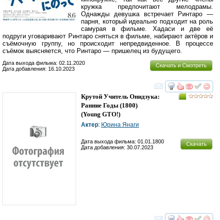
кружка предпочитают мелодрамы.
Однажды девушка встречает Ринтаро —
парня, который идеально подходит на роль
самурая в фильме. Хадаси и две её
подруги уговаривают Ринтаро сняться в фильме, набирают актёров и
съёмочную группу, но происходит непредвиденное. В процессе
съёмок выясняется, что Ринтаро — пришелец из будущего.
Дата выхода фильма: 02.11.2020
Скачать и Смотреть
Дата добавления: 16.10.2023
смотреть
инте
Крутой Учитель Онидзука:
Ранние Годы
(1800)
(
Young GTO!
)
Актер
:
Юрина Янаги
Дата выхода фильма: 01.01.1800
Скачать
Дата добавления: 30.07.2023