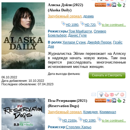
смотреть
инте
Аляска Дэйли
(2022)
2
HD
(
Alaska Daily
)
Зарубежный сериал
,
драма
HD 1080
,
HD 720
,
to be continued...
Режиссеры
:
Том МакКарти
,
Оливер
Бокельберг
,
Данис Гуле
В ролях
:
Хилари Суэнк
,
Джефф Перри
,
Грэйс
Дав
Журналистка Эйлин переезжает на Аляску
в надежде начать новую жизнь. Там она
берется расследовать многочисленные
исчезновения местных женщин.
Дата выхода фильма:
Скачать и Смотреть
06.10.2022
Дата добавления: 10.10.2022
Последнее обновление: 07.04.2023
смотреть
инте
Псы Резервации
(2021)
2
HD
(
Reservation Dogs
)
Зарубежный сериал
,
Комедия
,
Криминал
HD 2160р
,
HD 1080
,
to be continued...
Режиссер
:
Стерлин Харьо