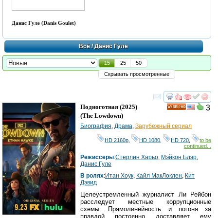
Данис Гуле (Danis Goulet)
Всё
/ Данис Гуле
15
25
50
Скрывать просмотренные
смотреть
инте
Подноготная
(2025)
3
HD
(
The Lowdown
)
Биография
,
Драма
,
Зарубежный сериал
HD 2160р
,
HD 1080
,
HD 720
,
to be
continued...
Режиссеры
:
Стерлин Харьо
,
Мэйкон Блэр
,
Данис Гуле
В ролях
:
Итан Хоук
,
Кайл МакЛоклен
,
Кит
Дэвид
Целеустремленный журналист Ли Рейбон
расследует местные коррупционные
схемы. Прямолинейность и погоня за
правдой постоянно доставляет ему