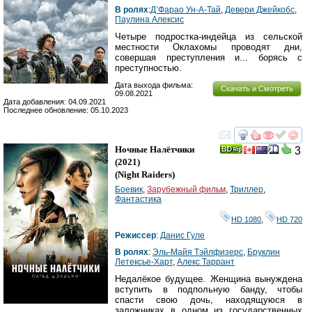
В ролях
:
Д’Фарао Ун-А-Тай
,
Девери Джейкобс
,
Паулина Алексис
Четыре подростка-индейца из сельской
местности Оклахомы проводят дни,
совершая преступления и... борясь с
преступностью.
Дата выхода фильма:
Скачать и Смотреть
09.08.2021
Дата добавления: 04.09.2021
Последнее обновление: 05.10.2023
смотреть
инте
Ночные Налётчики
3
(2021)
(
Night Raiders
)
Боевик
,
Зарубежный фильм
,
Триллер
,
Фантастика
HD 1080
,
HD 720
Режиссер
:
Данис Гуле
В ролях
:
Эль-Майя Тэйлфизерс
,
Бруклин
Летексье-Харт
,
Алекс Таррант
Недалёкое будущее. Женщина вынуждена
вступить в подпольную банду, чтобы
спасти свою дочь, находящуюся в
заложниках в одном из государственных