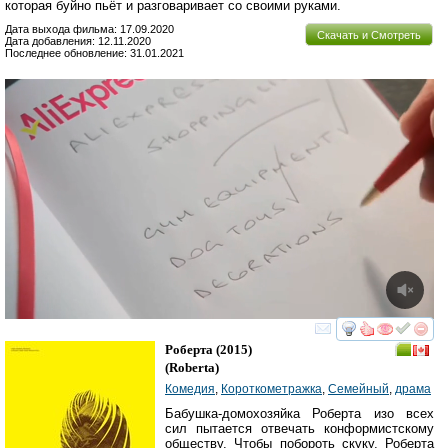
которая буйно пьёт и разговаривает со своими руками.
Дата выхода фильма: 17.09.2020
Скачать и Смотреть
Дата добавления: 12.11.2020
Последнее обновление: 31.01.2021
смотреть
инте
Роберта
(2015)
(
Roberta
)
Комедия
,
Короткометражка
,
Семейный
,
драма
Бабушка-домохозяйка Роберта изо всех
сил пытается отвечать конформистскому
обществу. Чтобы побороть скуку, Роберта