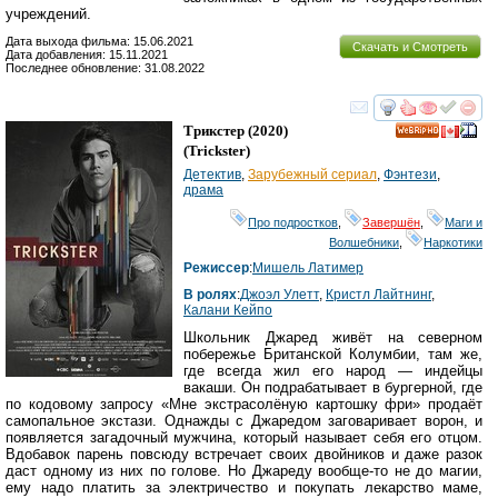
учреждений.
Дата выхода фильма: 15.06.2021
Скачать и Смотреть
Дата добавления: 15.11.2021
Последнее обновление: 31.08.2022
смотреть
инте
Трикстер
(2020)
HD
(
Trickster
)
Детектив
,
Зарубежный сериал
,
Фэнтези
,
драма
Про подростков
,
Завершён
,
Маги и
Волшебники
,
Наркотики
Режиссер
:
Мишель Латимер
В ролях
:
Джоэл Улетт
,
Кристл Лайтнинг
,
Калани Кейпо
Школьник Джаред живёт на северном
побережье Британской Колумбии, там же,
где всегда жил его народ — индейцы
вакаши. Он подрабатывает в бургерной, где
по кодовому запросу «Мне экстрасолёную картошку фри» продаёт
самопальное экстази. Однажды с Джаредом заговаривает ворон, и
появляется загадочный мужчина, который называет себя его отцом.
Вдобавок парень повсюду встречает своих двойников и даже разок
даст одному из них по голове. Но Джареду вообще-то не до магии,
ему надо платить за электричество и покупать лекарство маме,