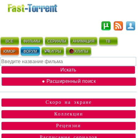
ВСЁ
ФИЛЬМЫ
СЕРИАЛЫ
АНИМАЦИЯ
ТВ
ЮМОР
ФОРУМ
ИГРЫ
КЛИПЫ
● Расширенный поиск
Скоро на экране
Коллекции
Рецензии
Расписание сериалов