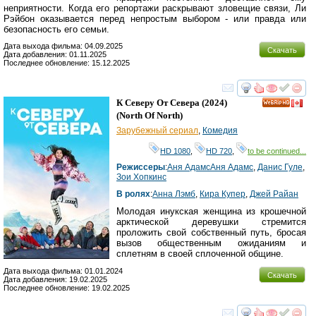
неприятности. Когда его репортажи раскрывают зловещие связи, Ли
Рэйбон оказывается перед непростым выбором - или правда или
безопасность его семьи.
Дата выхода фильма: 04.09.2025
Скачать
Дата добавления: 01.11.2025
Последнее обновление: 15.12.2025
смотреть
инте
К Северу От Севера
(2024)
HD
(
North Of North
)
Зарубежный сериал
,
Комедия
HD 1080
,
HD 720
,
to be continued...
Режиссеры
:
Аня АдамсАня Адамс
,
Данис Гуле
,
Зои Хопкинс
В ролях
:
Анна Лэмб
,
Кира Купер
,
Джей Райан
Молодая инукская женщина из крошечной
арктической деревушки стремится
проложить свой собственный путь, бросая
вызов общественным ожиданиям и
сплетням в своей сплоченной общине.
Дата выхода фильма: 01.01.2024
Скачать
Дата добавления: 19.02.2025
Последнее обновление: 19.02.2025