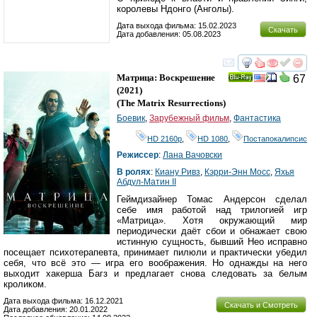
королевы Ндонго (Анголы).
Дата выхода фильма: 15.02.2023
Скачать
Дата добавления: 05.08.2023
смотреть
инте
Матрица: Воскрешение
67
Ray
(2021)
(
The Matrix Resurrections
)
Боевик
,
Зарубежный фильм
,
Фантастика
HD 2160р
,
HD 1080
,
Постапокалипсис
Режиссер
:
Лана Вачовски
В ролях
:
Киану Ривз
,
Кэрри-Энн Мосс
,
Яхья
Абдул-Матин II
Геймдизайнер Томас Андерсон сделал
себе имя работой над трилогией игр
«Матрица». Хотя окружающий мир
периодически даёт сбои и обнажает свою
истинную сущность, бывший Нео исправно
посещает психотерапевта, принимает пилюли и практически убедил
себя, что всё это — игра его воображения. Но однажды на него
выходит хакерша Багз и предлагает снова следовать за белым
кроликом.
Дата выхода фильма: 16.12.2021
Скачать и Смотреть
Дата добавления: 20.01.2022