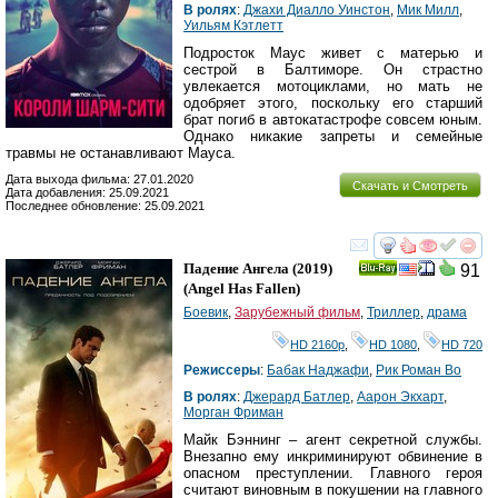
В ролях
:
Джахи Диалло Уинстон
,
Мик Милл
,
Уильям Кэтлетт
Подросток Маус живет с матерью и
сестрой в Балтиморе. Он страстно
увлекается мотоциклами, но мать не
одобряет этого, поскольку его старший
брат погиб в автокатастрофе совсем юным.
Однако никакие запреты и семейные
травмы не останавливают Мауса.
Дата выхода фильма: 27.01.2020
Скачать и Смотреть
Дата добавления: 25.09.2021
Последнее обновление: 25.09.2021
смотреть
инте
Падение Ангела
(2019)
91
Ray
(
Angel Has Fallen
)
Боевик
,
Зарубежный фильм
,
Триллер
,
драма
HD 2160р
,
HD 1080
,
HD 720
Режиссеры
:
Бабак Наджафи
,
Рик Роман Во
В ролях
:
Джерард Батлер
,
Аарон Экхарт
,
Морган Фриман
Майк Бэннинг – агент секретной службы.
Внезапно ему инкриминируют обвинение в
опасном преступлении. Главного героя
считают виновным в покушении на главного