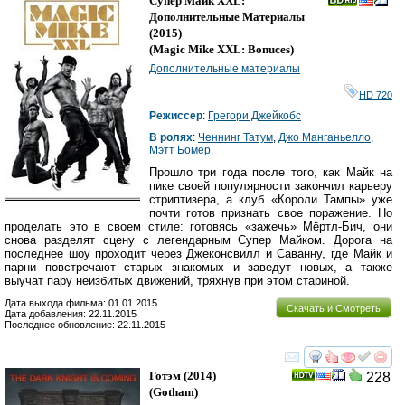
Супер Майк XXL:
Дополнительные Материалы
(2015)
(
Magic Mike XXL: Bonuces
)
Дополнительные материалы
HD 720
Режиссер
:
Грегори Джейкобс
В ролях
:
Ченнинг Татум
,
Джо Манганьелло
,
Мэтт Бомер
Прошло три года после того, как Майк на
пике своей популярности закончил карьеру
стриптизера, а клуб «Короли Тампы» уже
почти готов признать свое поражение. Но
проделать это в своем стиле: готовясь «зажечь» Мёртл-Бич, они
снова разделят сцену с легендарным Супер Майком. Дорога на
последнее шоу проходит через Джеконсвилл и Саванну, где Майк и
парни повстречают старых знакомых и заведут новых, а также
выучат пару неизбитых движений, тряхнув при этом стариной.
Дата выхода фильма: 01.01.2015
Скачать и Смотреть
Дата добавления: 22.11.2015
Последнее обновление: 22.11.2015
смотреть
инте
Готэм
(2014)
228
(
Gotham
)