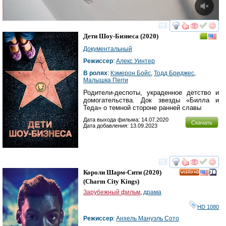
смотреть
инте
Дети Шоу-Бизнеса
(2020)
Документальный
Режиссер
:
Алекс Уинтер
В ролях
:
Кэмерон Бойс
,
Тодд Бриджес
,
Малышка Пегги
Родители-деспоты, украденное детство и
домогательства. Док звезды «Билла и
Теда» о темной стороне ранней славы
Дата выхода фильма: 14.07.2020
Скачать
Дата добавления: 13.09.2023
смотреть
инте
Короли Шарм-Сити
(2020)
HD
(
Charm City Kings
)
Зарубежный фильм
,
драма
HD 1080
Режиссер
:
Анхель Мануэль Сото