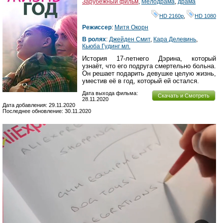
Зарубежный фильм
,
Мелодрама
,
драма
HD 2160р
,
HD 1080
Режиссер
:
Митя Окорн
В ролях
:
Джейден Смит
,
Кара Делевинь
,
Кьюба Гудинг мл.
История 17-летнего Дэрина, который
узнаёт, что его подруга смертельно больна.
Он решает подарить девушке целую жизнь,
уместив её в год, который ей остался.
Дата выхода фильма:
Скачать и Смотреть
28.11.2020
Дата добавления: 29.11.2020
Последнее обновление: 30.11.2020