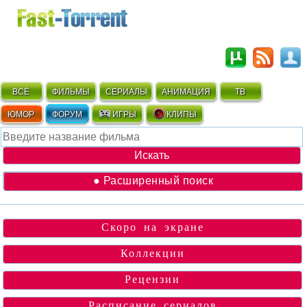
ВСЁ
ФИЛЬМЫ
СЕРИАЛЫ
АНИМАЦИЯ
ТВ
ЮМОР
ФОРУМ
ИГРЫ
КЛИПЫ
● Расширенный поиск
Скоро на экране
Коллекции
Рецензии
Расписание сериалов