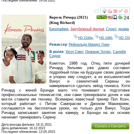
Последнее обновление: 14.08.2022
смотреть
инте
Король Ричард
(2021)
24
Ray
(
King Richard
)
Биография
,
Зарубежный фильм
,
Спорт
,
драма
HD 2160р
,
HD 1080
,
HD 720
Режиссер
:
Рейнальдо Маркус Грин
В ролях
:
Уилл Смит
,
Онжаню Эллис
,
Санийя
Сидни
Комптон, 1988 год. Отец пяти дочерей
Ричард Уильямс уже давно составил
подробный план на будущее своих девочек
и упорно ему следует, а из восьмилетней
Винус и семилетней Серены он
намеревается сделать звёзд тенниса. Хотя
Ричард с женой Брэнди мало что понимают в подготовке
профессиональных теннисистов, они сами тренировали дочек и как
могли ставили им технику. Всемирно известный тренер Пол Коэн,
который работает с Питом Сампрасом и Джоном Макинроем,
соглашается на бесплатные уроки, но только для Винус. Тогда
Ричард записывает занятия на камеру, и Брэнди на их основе
начинает тренировать Серену.
Дата выхода фильма: 18.11.2021
Скачать и Смотреть
Дата добавления: 16.12.2021
Последнее обновление: 13.05.2023