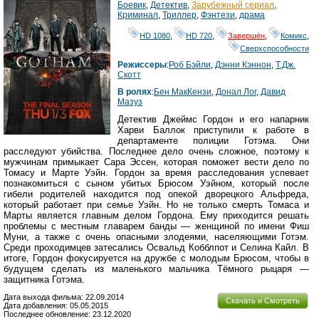
Боевик
,
Детектив
,
Зарубежный сериал
,
Криминал
,
Триллер
,
Фэнтези
,
драма
HD 1080
,
HD 720
,
Завершён
,
Комикс
,
Сверхспособности
Режиссеры
:
Роб Бэйли
,
Дэнни Кэннон
,
Т.Дж.
Скотт
В ролях
:
Бен МакКензи
,
Донал Лог
,
Давид
Мазуз
Детектив Джеймс Гордон и его напарник
Харви Баллок приступили к работе в
департаменте полиции Готэма. Они
расследуют убийства. Последнее дело очень сложное, поэтому к
мужчинам примыкает Сара Эссен, которая поможет вести дело по
Томасу и Марте Уэйн. Гордон за время расследования успевает
познакомиться с сыном убитых Брюсом Уэйном, который после
гибели родителей находится под опекой дворецкого Альфреда,
который работает при семье Уэйн. Но не только смерть Томаса и
Марты является главным делом Гордона. Ему приходится решать
проблемы с местным главарем банды — женщиной по имени Фиш
Муни, а также с очень опасными злодеями, населяющими Готэм.
Среди проходимцев затесались Освальд Кобблпот и Селина Кайл. В
итоге, Гордон фокусируется на дружбе с молодым Брюсом, чтобы в
будущем сделать из маленького мальчика Тёмного рыцаря —
защитника Готэма.
Дата выхода фильма: 22.09.2014
Скачать и Смотреть
Дата добавления: 05.05.2015
Последнее обновление: 23.12.2020