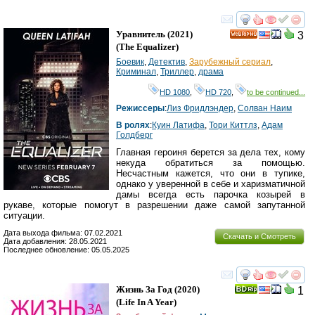
смотреть
инте
Уравнитель
(2021)
3
HD
(
The Equalizer
)
Боевик
,
Детектив
,
Зарубежный сериал
,
Криминал
,
Триллер
,
драма
HD 1080
,
HD 720
,
to be continued...
Режиссеры
:
Лиз Фридлэндер
,
Солван Наим
В ролях
:
Куин Латифа
,
Тори Киттлз
,
Адам
Голдберг
Главная героиня берется за дела тех, кому
некуда обратиться за помощью.
Несчастным кажется, что они в тупике,
однако у уверенной в себе и харизматичной
дамы всегда есть парочка козырей в
рукаве, которые помогут в разрешении даже самой запутанной
ситуации.
Дата выхода фильма: 07.02.2021
Скачать и Смотреть
Дата добавления: 28.05.2021
Последнее обновление: 05.05.2025
смотреть
инте
Жизнь За Год
(2020)
1
(
Life In A Year
)