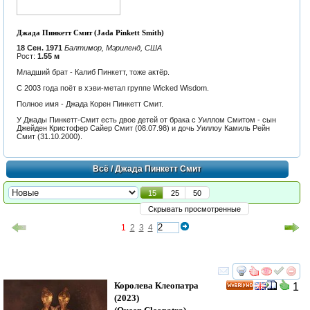
Джада Пинкетт Смит (Jada Pinkett Smith)
18 Сен. 1971
Балтимор, Мэриленд, США
Рост:
1.55 м
Младший брат - Калиб Пинкетт, тоже актёр.
C 2003 года поёт в хэви-метал группе Wicked Wisdom.
Полное имя - Джада Корен Пинкетт Смит.
У Джады Пинкетт-Смит есть двое детей от брака с Уиллом Смитом - сын
Джейден Кристофер Сайер Смит (08.07.98) и дочь Уиллоу Камиль Рейн
Смит (31.10.2000).
Всё
/ Джада Пинкетт Смит
15
25
50
Скрывать просмотренные
1
2
3
4
смотреть
инте
Королева Клеопатра
1
HD
(2023)