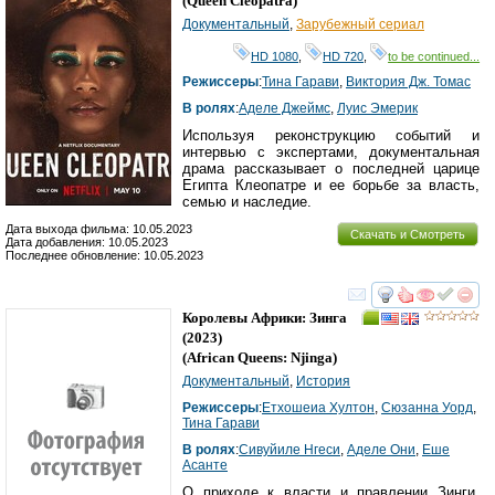
(
Queen Cleopatra
)
Документальный
,
Зарубежный сериал
HD 1080
,
HD 720
,
to be continued...
Режиссеры
:
Тина Гарави
,
Виктория Дж. Томас
В ролях
:
Аделе Джеймс
,
Луис Эмерик
Используя реконструкцию событий и
интервью с экспертами, документальная
драма рассказывает о последней царице
Египта Клеопатре и ее борьбе за власть,
семью и наследие.
Дата выхода фильма: 10.05.2023
Скачать и Смотреть
Дата добавления: 10.05.2023
Последнее обновление: 10.05.2023
смотреть
инте
Королевы Африки: Зинга
(2023)
(
African Queens: Njinga
)
Документальный
,
История
Режиссеры
:
Етхошеиа Хyлтон
,
Сюзанна Уорд
,
Тина Гарави
В ролях
:
Сивуйиле Нгеси
,
Аделе Они
,
Еше
Асанте
О приходе к власти и правлении Зинги,