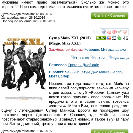
мужчины имеют право развлекаться? Сколько же можно это
терпеть?! Пора команде отчаянных мамочек пустится во все тяжкие.
Дата выхода фильма: 18.08.2016
Скачать и Смотреть
Дата добавления: 28.10.2016
Последнее обновление: 06.01.2019
смотреть
инте
Супер Майк XXL
(2015)
46
Ray
(
Magic Mike XXL
)
Зарубежный фильм
,
Комедия
,
Музыка
,
драма
HD 1080
,
HD 720
,
Про танцы
Режиссер
:
Грегори Джейкобс
В ролях
:
Ченнинг Татум
,
Джо Манганьелло
,
Мэтт Бомер
Прошло три года после того, как Майк на
пике своей популярности закончил карьеру
стриптизера, а клуб «Короли Тампы» уже
почти готов признать свое поражение. Но
проделать это в своем стиле: готовясь
«зажечь» Мёртл-Бич, они снова разделят
сцену с легендарным Супер Майком. Дорога на последнее шоу
проходит через Джеконсвилл и Саванну, где Майк и парни
повстречают старых знакомых и заведут новых, а также выучат пару
неизбитых движений, тряхнув при этом стариной.
Дата выхода фильма: 02.07.2015
Скачать и Смотреть