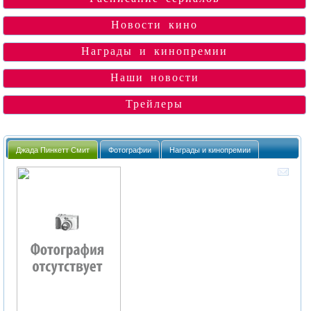
Новости кино
Награды и кинопремии
Наши новости
Трейлеры
Джада Пинкетт Смит
Фотографии
Награды и кинопремии