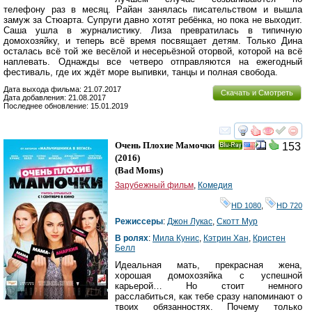
телефону раз в месяц. Райан занялась писательством и вышла
замуж за Стюарта. Супруги давно хотят ребёнка, но пока не выходит.
Саша ушла в журналистику. Лиза превратилась в типичную
домохозяйку, и теперь всё время посвящает детям. Только Дина
осталась всё той же весёлой и несерьёзной оторвой, которой на всё
наплевать. Однажды все четверо отправляются на ежегодный
фестиваль, где их ждёт море выпивки, танцы и полная свобода.
Дата выхода фильма: 21.07.2017
Скачать и Смотреть
Дата добавления: 21.08.2017
Последнее обновление: 15.01.2019
смотреть
инте
Очень Плохие Мамочки
153
Ray
(2016)
(
Bad Moms
)
Зарубежный фильм
,
Комедия
HD 1080
,
HD 720
Режиссеры
:
Джон Лукас
,
Скотт Мур
В ролях
:
Мила Кунис
,
Кэтрин Хан
,
Кристен
Белл
Идеальная мать, прекрасная жена,
хорошая домохозяйка с успешной
карьерой… Но стоит немного
расслабиться, как тебе сразу напоминают о
твоих обязанностях. Почему только