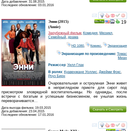
Дата добавления: 31.08.2015
Последнее обновление: 03.01.2016
смотреть
инте
Энни
(2015)
19
Ray
(
Annie
)
Зарубежный фильм
,
Комедия
,
Мюзикл
,
Семейный
,
драма
HD 1080
,
Комикс
,
Экранизация
Экранизация по произведению
:
Томас
Миан
Режиссер
:
Уилл Глак
В ролях
:
Куавенжане Уоллис
,
Джейми Фокс
,
Роуз Бирн
Очаровательная и остроумная Энни живет
в неприглядном приюте для сирот под
присмотром зловредной воспитательницы. Но однажды, после
встречи с богатым и успешным бизнесменом, ее унылая жизнь
переворачивается…
Дата выхода фильма: 19.03.2015
Скачать и Смотреть
Дата добавления: 23.04.2015
Последнее обновление: 17.01.2016
смотреть
инте