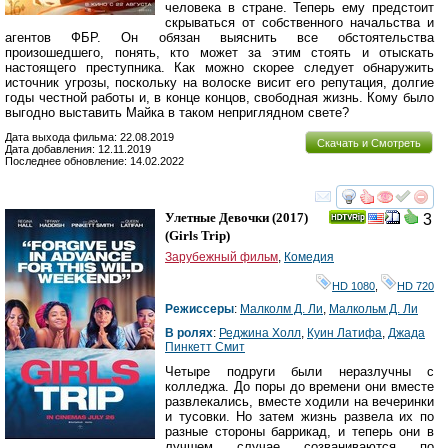
человека в стране. Теперь ему предстоит
скрываться от собственного начальства и
агентов ФБР. Он обязан выяснить все обстоятельства
произошедшего, понять, кто может за этим стоять и отыскать
настоящего преступника. Как можно скорее следует обнаружить
источник угрозы, поскольку на волоске висит его репутация, долгие
годы честной работы и, в конце концов, свободная жизнь. Кому было
выгодно выставить Майка в таком неприглядном свете?
Дата выхода фильма: 22.08.2019
Скачать и Смотреть
Дата добавления: 12.11.2019
Последнее обновление: 14.02.2022
смотреть
инте
Улетные Девочки
(2017)
3
(
Girls Trip
)
Зарубежный фильм
,
Комедия
HD 1080
,
HD 720
Режиссеры
:
Малколм Д. Ли
,
Малкольм Д. Ли
В ролях
:
Реджина Холл
,
Куин Латифа
,
Джада
Пинкетт Смит
Четыре подруги были неразлучны с
колледжа. До поры до времени они вместе
развлекались, вместе ходили на вечеринки
и тусовки. Но затем жизнь развела их по
разные стороны баррикад, и теперь они в
лучшем случае созваниваются по