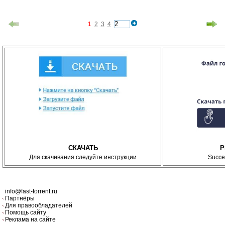
1
2
3
4
СКАЧАТЬ
P
Для скачивания следуйте инструкции
Succe
info@fast-torrent.ru
Партнёры
Для правообладателей
Помощь сайту
Реклама на сайте