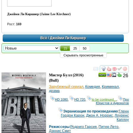
Джейми Ли Киршнер (Jaime Lee Kirchner)
Рост:
169
Всё
/ Джейми Ли Киршнер
15
25
50
Скрывать просмотренные
смотреть
инте
Мистер Булл
(2016)
26
(
Bull
)
Зарубежный сериал
,
Комедия
,
Криминал
,
драма
HD 1080
,
HD 720
,
to be continued...
,
Про
Юристов и Адвокатов
Экранизация по произведению
:
Гленн
Гордон Карон
,
Джон А. Норрис
,
Лоуренс
Каплоу
Режиссеры
:
Родриго Гарсия
,
Питер Лето
,
Дэннис Смит