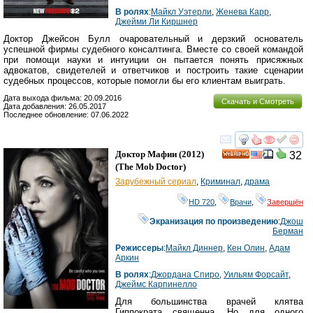
В ролях
:
Майкл Уэтерли
,
Женева Карр
,
Джейми Ли Киршнер
Доктор Джейсон Булл очаровательный и дерзкий основатель
успешной фирмы судебного консалтинга. Вместе со своей командой
при помощи науки и интуиции он пытается понять присяжных
адвокатов, свидетелей и ответчиков и построить такие сценарии
судебных процессов, которые помогли бы его клиентам выиграть.
Дата выхода фильма: 20.09.2016
Скачать и Смотреть
Дата добавления: 26.05.2017
Последнее обновление: 07.06.2022
смотреть
инте
Доктор Мафии
(2012)
32
HD
(
The Mob Doctor
)
Зарубежный сериал
,
Криминал
,
драма
HD 720
,
Врачи
,
Завершён
Экранизация по произведению
:
Джош
Берман
Режиссеры
:
Майкл Диннер
,
Кен Олин
,
Адам
Аркин
В ролях
:
Джордана Спиро
,
Уильям Форсайт
,
Джеймс Карпинелло
Для большинства врачей клятва
Гиппократа священна. Но для одного