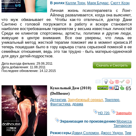
В ролях
:
Калли Торн
,
Марк Блукас
,
Скотт Коэн
Личная жизнь психотерапевта с Лонг-
Айленд разваливается, когда она выясняет,
что муж обманывает ее. Чтобы как-то отвлечься, доктор Дани
Сантино с головой погружается в работу и вскоре становится
наиболее востребованным терапевтом у весьма известных личностей
Среди ее клиентов спортсмены, артисты, политики и другие люди,
живущие в центре внимания. Все они уверены, что лишь ее
уникальный метод жесткой терапии поможет им в момент кризиса.И
теперь пошедшая было в гору карьера стала серьезной помехой в ее
семейных отношения, ведь это так трудно - быть матерью-одиночкой
для двух детей-подростков.
Дата выхода фильма: 29.06.2011
Скачать и Смотреть
Дата добавления: 11.08.2011
Последнее обновление: 14.12.2015
смотреть
инте
Кукольный Дом
(2010)
65
(
Dollhouse
)
Детектив
,
Зарубежный сериал
,
Триллер
,
Фантастика
,
драма
HD 720
,
Завершён
Экранизация по произведению
:
Морисса
Танчароэн
Режиссеры
:
Дэвид Соломон
,
Джосс Уидон
,
Тим