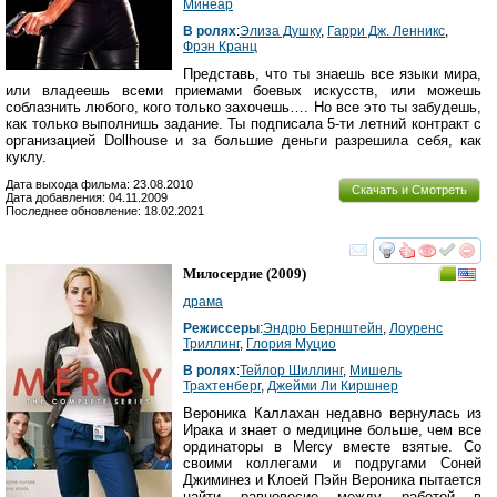
Минеар
В ролях
:
Элиза Душку
,
Гарри Дж. Ленникс
,
Фрэн Кранц
Представь, что ты знаешь все языки мира,
или владеешь всеми приемами боевых искусств, или можешь
соблазнить любого, кого только захочешь…. Но все это ты забудешь,
как только выполнишь задание. Ты подписала 5-ти летний контракт с
организацией Dollhouse и за большие деньги разрешила себя, как
куклу.
Дата выхода фильма: 23.08.2010
Скачать и Смотреть
Дата добавления: 04.11.2009
Последнее обновление: 18.02.2021
смотреть
инте
Милосердие
(2009)
драма
Режиссеры
:
Эндрю Бернштейн
,
Лоуренс
Триллинг
,
Глория Муцио
В ролях
:
Тейлор Шиллинг
,
Мишель
Трахтенберг
,
Джейми Ли Киршнер
Вероника Каллахан недавно вернулась из
Ирака и знает о медицине больше, чем все
ординаторы в Mercy вместе взятые. Со
своими коллегами и подругами Соней
Джиминез и Клоей Пэйн Вероника пытается
найти равновесие между работой в