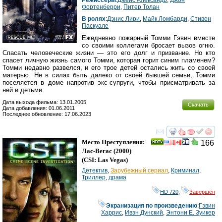
Режиссеры
:
Джейс Александр
,
Джон
Фортенберри
,
Питер Толан
В ролях
:
Дэнис Лири
,
Майк Ломбарди
,
Стивен
Паскуале
Ежедневно пожарный Томми Гэвин вместе
со своими коллегами бросает вызов огню.
Спасать человеческие жизни — это его долг и призвание. Но кто
спасет личную жизнь самого Томми, которая горит синим пламенем?
Томми недавно развелся, и его трое детей остались жить со своей
матерью. Не в силах быть далеко от своей бывшей семьи, Томми
поселяется в доме напротив экс-супруги, чтобы присматривать за
ней и детьми.
Дата выхода фильма: 13.01.2005
Скачать
Дата добавления: 01.06.2011
Последнее обновление: 17.06.2023
смотреть
инте
Место Преступления:
166
Лас-Вегас
(2000)
(
CSI: Las Vegas
)
Детектив
,
Зарубежный сериал
,
Криминал
,
Триллер
,
драма
HD 720
,
Завершён
Экранизация по произведению
:
Гэвин
Харрис
,
Ивэн Дунский
,
Энтони Е. Зуикер