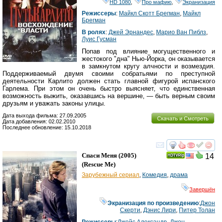
HD 1080
,
Про мафию
,
Экранизация
Режиссеры
:
Майкл Скотт Брегман
,
Майкл
Брегман
В ролях
:
Джей Эрнандес
,
Марио Ван Пиблз
,
Луис Гусман
Попав под влияние могущественного и
жестокого "дна" Нью-Йорка, он оказывается
в замкнутом кругу алчности и возмездия.
Поддерживаемый двумя своими собратьями по преступной
деятельности Карлито должен стать главной фигурой испанского
Гарлема. При этом он очень быстро выясняет, что единственная
возможность выжить, оказавшись на вершине, — быть верным своим
друзьям и уважать законы улицы.
Дата выхода фильма: 27.09.2005
Скачать и Смотреть
Дата добавления: 02.02.2010
Последнее обновление: 15.10.2018
смотреть
инте
Спаси Меня
(2005)
14
(
Rescue Me
)
Зарубежный сериал
,
Комедия
,
драма
Завершён
Экранизация по произведению
:
Джон
Скерти
,
Дэнис Лири
,
Питер Толан