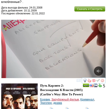
влюбленные? .
Дата выхода фильма: 24.01.2008
Скачать и Смотреть
Дата добавления: 10.11.2009
Последнее обновление: 22.01.2022
смотреть
инте
Путь Карлито 2:
5
Восхождение К Власти
(2005)
(
Carlito's Way: Rise To Power
)
Боевик
,
Зарубежный фильм
,
Криминал
,
Триллер
,
драма