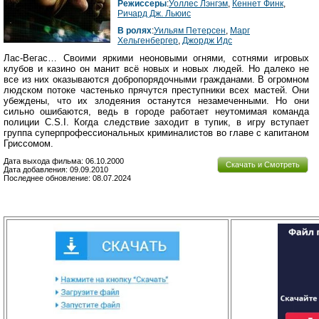
Режиссеры
:
Уоллес Лэнгэм
,
Кеннет Финк
,
Ричард Дж. Льюис
В ролях
:
Уильям Петерсен
,
Марг
Хельгенбергер
,
Джордж Идс
Лас-Вегас… Своими яркими неоновыми огнями, сотнями игровых
клубов и казино он манит всё новых и новых людей. Но далеко не
все из них оказываются добропорядочными гражданами. В огромном
людском потоке частенько прячутся преступники всех мастей. Они
убеждены, что их злодеяния останутся незамеченными. Но они
сильно ошибаются, ведь в городе работает неутомимая команда
полиции C.S.I. Когда следствие заходит в тупик, в игру вступает
группа суперпрофессиональных криминалистов во главе с капитаном
Гриссомом.
Дата выхода фильма: 06.10.2000
Скачать и Смотреть
Дата добавления: 09.09.2010
Последнее обновление: 08.07.2024