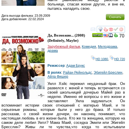
больнице, спасая жизни других, и вне ее,
пытаясь наладить свою.
Дата выхода фильма: 23.09.2009
Скачать
Дата добавления: 22.02.2024
смотреть
инте
Да, Возможно...
(2008)
70
(
Definitely, Maybe
)
Зарубежный фильм
,
Комедия
,
Мелодрама
,
драма
HD 1080
,
HD 720
Режиссер
:
Адам Брукс
В ролях
:
Райан Рейнольдс
,
Эбигейл Бреслин
,
Айла Фишер
Уилл Хэйс пережил неудачный брак. Он
развелся с женой и теперь встречается со
своей школьницей дочерью Майей раз в
неделю. Именно её вопросы о его жизни и
заставляют Уила задуматься. Он
вспоминает истории своих отношений с матерью Маий, и те
серьезные романы, которые были у него до брака. И только
рассказав, о своей жизни дочери, он наконец понимает, что
настоящая любовь в его жизни была. Кто же та женщина, которую на
самом деле любил Уилл? Мама Маий, соседка Эмили или Эбигейл
Бресслин? Живы ли те чувства,что когда то испытывали