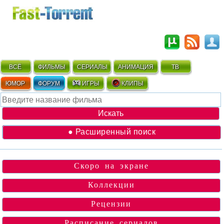
ВСЁ
ФИЛЬМЫ
СЕРИАЛЫ
АНИМАЦИЯ
ТВ
ЮМОР
ФОРУМ
ИГРЫ
КЛИПЫ
● Расширенный поиск
Скоро на экране
Коллекции
Рецензии
Расписание сериалов