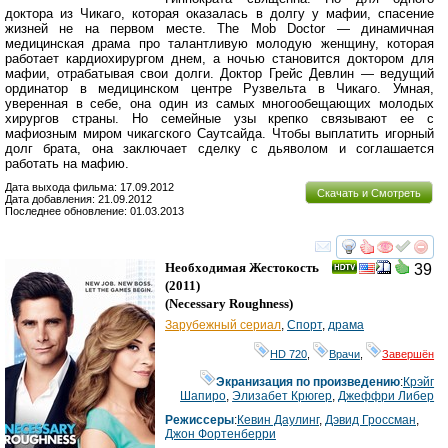
доктора из Чикаго, которая оказалась в долгу у мафии, спасение
жизней не на первом месте. The Mob Doctor — динамичная
медицинская драма про талантливую молодую женщину, которая
работает кардиохирургом днем, а ночью становится доктором для
мафии, отрабатывая свои долги. Доктор Грейс Девлин — ведущий
ординатор в медицинском центре Рузвельта в Чикаго. Умная,
уверенная в себе, она один из самых многообещающих молодых
хирургов страны. Но семейные узы крепко связывают ее с
мафиозным миром чикагского Саутсайда. Чтобы выплатить игорный
долг брата, она заключает сделку с дьяволом и соглашается
работать на мафию.
Дата выхода фильма: 17.09.2012
Скачать и Смотреть
Дата добавления: 21.09.2012
Последнее обновление: 01.03.2013
смотреть
инте
Необходимая Жестокость
39
(2011)
(
Necessary Roughness
)
Зарубежный сериал
,
Спорт
,
драма
HD 720
,
Врачи
,
Завершён
Экранизация по произведению
:
Крэйг
Шапиро
,
Элизабет Крюгер
,
Джеффри Либер
Режиссеры
:
Кевин Даулинг
,
Дэвид Гроссман
,
Джон Фортенберри