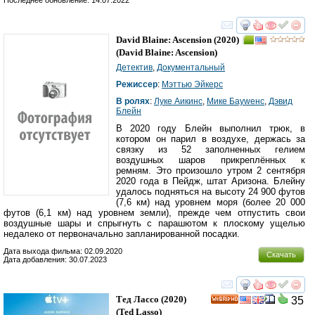
Последнее обновление: 14.07.2022
смотреть
инте
David Blaine: Ascension
(2020)
(
David Blaine: Ascension
)
Детектив
,
Документальный
Режиссер
:
Мэттью Эйкерс
В ролях
:
Луке Аикинс
,
Мике Бауwенс
,
Дэвид
Блейн
В 2020 году Блейн выполнил трюк, в
котором он парил в воздухе, держась за
связку из 52 заполненных гелием
воздушных шаров прикреплённых к
ремням. Это произошло утром 2 сентября
2020 года в Пейдж, штат Аризона. Блейну
удалось подняться на высоту 24 900 футов
(7,6 км) над уровнем моря (более 20 000
футов (6,1 км) над уровнем земли), прежде чем отпустить свои
воздушные шары и спрыгнуть с парашютом к плоскому ущелью
недалеко от первоначально запланированной посадки.
Дата выхода фильма: 02.09.2020
Скачать
Дата добавления: 30.07.2023
смотреть
инте
Тед Лассо
(2020)
35
HD
(
Ted Lasso
)