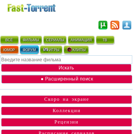
ВСЁ
ФИЛЬМЫ
СЕРИАЛЫ
АНИМАЦИЯ
ТВ
ЮМОР
ФОРУМ
ИГРЫ
КЛИПЫ
● Расширенный поиск
Скоро на экране
Коллекции
Рецензии
Расписание сериалов