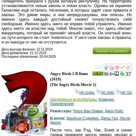
Победитель прибрали к рукам великую республику. На территориях
устанавливаются новые законы и новая власть. Однако на окраинах
Галактики ещё остались поселения, в которых царят свои правила и
законы. Это дикие миры, и они непредсказуемы, они опасны. Но
именно здесь каждый достойный сможет почувствовать себя
свободным. Именно здесь никто не вправе тобой управлять. Именно
здесь никто не властен над тобой. Многие знают, что здесь обитает
мандалорец, который не признаёт ничьей власти. Он элитный воин,
на пути которого не стоит появляться. У него свои законы и правила,
и он никогда от них не отступается.
Дата выхода фильма: 12.11.2019
Скачать и Смотреть
Дата добавления: 21.12.2019
Последнее обновление: 20.04.2025
смотреть
инте
Angry Birds 2 В Кино
37
Ray
(2019)
(
The Angry Birds Movie 2
)
HD 2160р
,
HD 1080
,
HD 720
Зарубежные мультфильмы
,
Комедия
,
Приключения
Режиссеры
:
Туроп Ван Орман
,
Джон Райс
В ролях
:
Джейсон Судейкис
,
Джош Гад
,
Лесли
Джонс
После того, как Рэд, Чак, Бомб и синяя
троица пережили целую череду неудач и