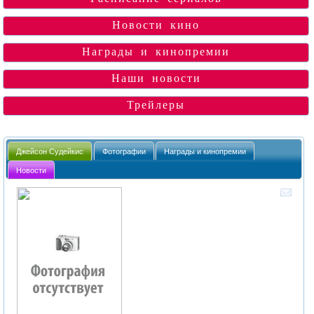
Новости кино
Награды и кинопремии
Наши новости
Трейлеры
Джейсон Судейкис
Фотографии
Награды и кинопремии
Новости