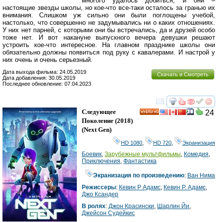
многого удалось добиться, и они –
настоящие звезды школы, но кое-что все-таки осталось за гранью их
внимания. Слишком уж сильно они были поглощены учебой,
настолько, что совершенно не задумывались ни о каких отношениях.
У них нет парней, с которыми они бы встречались, да и друзей особо
тоже нет. И вот накануне выпускного вечера девушки решают
устроить кое-что интересное. На главном празднике школы они
обязательно должны появиться под руку с кавалерами. И настрой у
них очень и очень серьезный.
Дата выхода фильма: 24.05.2019
Скачать и Смотреть
Дата добавления: 30.05.2019
Последнее обновление: 07.04.2023
смотреть
инте
Следующее
24
HD
Поколение
(2018)
(
Next Gen
)
HD 1080
,
HD 720
,
Экранизация
Боевик
,
Зарубежные мультфильмы
,
Комедия
,
Приключения
,
Фантастика
Экранизация по произведению
:
Ван Нима
Режиссеры
:
Кевин Р Адамс
,
Кевин Р. Адамс
,
Джо Ксандер
В ролях
:
Джон Красински
,
Шарлин Йи
,
Джейсон Судейкис