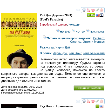
смотреть
инте
Рай Для Дурака
(2023)
Ray
(
Fool's Paradise
)
Зарубежный фильм
,
Комедия
HD 1080
,
HD 720
,
Про любовь
Экранизация по произведению
:
Херберт
Сигенса
,
Энтони Мендес
Режиссер
:
Чарли Дэй
В ролях
:
Чарли Дэй
,
Кен Жонг
,
Кейт Бекинсейл
Знаменитый актер отказывается выходить
на съемочную площадку. Судьба картины
под вопросом. И тут продюсер встречает
на улице человека, похожего на своего
капризного актера, как две капли воды. Вместе со сценаристом и
непредсказуемым режиссером он решает использовать его как
двойника для съемок и не только.
Дата выхода фильма: 20.07.2023
Скачать и Смотреть
Дата добавления: 21.08.2023
Последнее обновление: 11.09.2023
смотреть
инте
Тед Лассо: Пропавшие