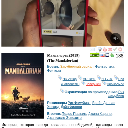
смотреть
инте
Мандалорец
(2019)
188
Ray
(
The Mandalorian
)
Боевик
,
Зарубежный сериал
,
Фантастика
,
Фэнтези
HD 2160р
,
HD 1080
,
HD 720
,
Про
инопланетян
,
Завершён
,
Про космос
Экранизация по произведению
:
Рик
Фамуйива
Режиссеры
:
Рик Фамуйива
,
Брайс Даллас
Ховард
,
Дэйв Филони
В ролях
:
Педро Паскаль
,
Джина Карано
,
Джанкарло Эспозито
Империя, которая всегда казалась непобедимой, однажды пала.