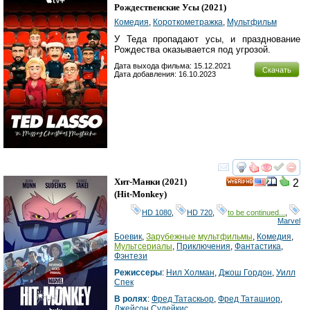
Рождественские Усы
(2021)
Комедия
,
Короткометражка
,
Мультфильм
У Теда пропадают усы, и празднование
Рождества оказывается под угрозой.
Дата выхода фильма: 15.12.2021
Скачать
Дата добавления: 16.10.2023
смотреть
инте
Хит-Манки
(2021)
2
HD
(
Hit-Monkey
)
HD 1080
,
HD 720
,
to be continued...
,
Marvel
Боевик
,
Зарубежные мультфильмы
,
Комедия
,
Мультсериалы
,
Приключения
,
Фантастика
,
Фэнтези
Режиссеры
:
Нил Холман
,
Джош Гордон
,
Уилл
Спек
В ролях
:
Фред Татаскьор
,
Фред Таташиор
,
Джейсон Судейкис