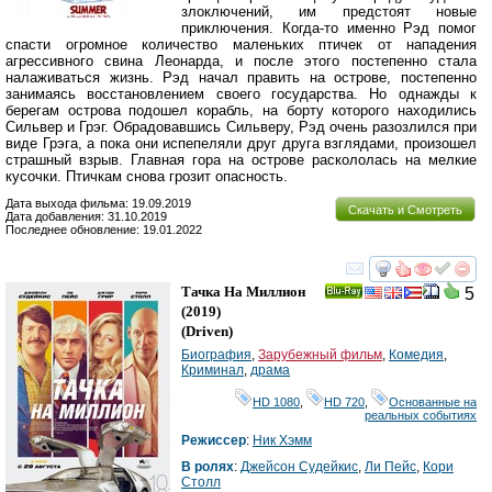
злоключений, им предстоят новые
приключения. Когда-то именно Рэд помог
спасти огромное количество маленьких птичек от нападения
агрессивного свина Леонарда, и после этого постепенно стала
налаживаться жизнь. Рэд начал править на острове, постепенно
занимаясь восстановлением своего государства. Но однажды к
берегам острова подошел корабль, на борту которого находились
Сильвер и Грэг. Обрадовавшись Сильверу, Рэд очень разозлился при
виде Грэга, а пока они испепеляли друг друга взглядами, произошел
страшный взрыв. Главная гора на острове раскололась на мелкие
кусочки. Птичкам снова грозит опасность.
Дата выхода фильма: 19.09.2019
Скачать и Смотреть
Дата добавления: 31.10.2019
Последнее обновление: 19.01.2022
смотреть
инте
Тачка На Миллион
5
Ray
(2019)
(
Driven
)
Биография
,
Зарубежный фильм
,
Комедия
,
Криминал
,
драма
HD 1080
,
HD 720
,
Основанные на
реальных событиях
Режиссер
:
Ник Хэмм
В ролях
:
Джейсон Судейкис
,
Ли Пейс
,
Кори
Столл