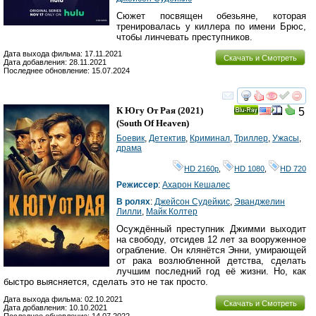
Сюжет посвящен обезьяне, которая
тренировалась у киллера по имени Брюс,
чтобы линчевать преступников.
Дата выхода фильма: 17.11.2021
Скачать и Смотреть
Дата добавления: 28.11.2021
Последнее обновление: 15.07.2024
смотреть
инте
К Югу От Рая
(2021)
5
Ray
(
South Of Heaven
)
Боевик
,
Детектив
,
Криминал
,
Триллер
,
Ужасы
,
драма
HD 2160р
,
HD 1080
,
HD 720
Режиссер
:
Ахарон Кешалес
В ролях
:
Джейсон Судейкис
,
Эванджелин
Лилли
,
Майк Колтер
Осуждённый преступник Джимми выходит
на свободу, отсидев 12 лет за вооруженное
ограбление. Он клянётся Энни, умирающей
от рака возлюбленной детства, сделать
лучшим последний год её жизни. Но, как
быстро выясняется, сделать это не так просто.
Дата выхода фильма: 02.10.2021
Скачать и Смотреть
Дата добавления: 10.10.2021