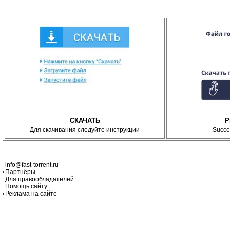
СКАЧАТЬ
P
Для скачивания следуйте инструкции
Succe
info@fast-torrent.ru
Партнёры
Для правообладателей
Помощь сайту
Реклама на сайте