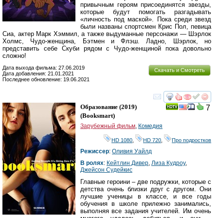
привычным героям присоединятся звезды,
которые будут помогать разгадывать
«личность под маской». Пока среди звезд
были названы спортсмен Крис Пол, певица
Сиа, актер Марк Хэммил, а также выдуманные персонажи — Шэрлок
Холмс, Чудо-женщина, Бэтмен и Флэш. Ладно, Шэрлок, но
представить себе Скуби рядом с Чудо-женщиной пока довольно
сложно!
Дата выхода фильма: 27.06.2019
Скачать и Смотреть
Дата добавления: 21.01.2021
Последнее обновление: 19.06.2021
смотреть
инте
Образование
(2019)
7
(
Booksmart
)
Зарубежный фильм
,
Комедия
HD 1080
,
HD 720
,
Про подростков
Режиссер
:
Оливия Уайлд
В ролях
:
Кейтлин Дивер
,
Лиза Кудроу
,
Джейсон Судейкис
Главные героини – две подружки, которые с
детства очень близки друг с другом. Они
лучшие ученицы в классе, и все годы
обучения в школе прилежно занимались,
выполняя все задания учителей. Им очень