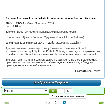
Джейсон Судейкис (Jason Sudeikis), также встречается: Джейсон Судеикис
18 Сен. 1975
Фэрфакс, Виргиния, США
Рост:
1.84 м
Джейсон имеет литовские, ирландские и немецкие корни.
Полное имя - Дэниэл Джейсон Судейкис (Daniel Jason Sudeikis).
11 октября 2016 родилась дочь — Дейзи Жозефина Судейкис.
Джейсон окончил начальную школу Brookridge Elementary School,
католическую школу Holy Cross Catholic School, иезуитскую среднюю школу
Rockhurst High School, высшую школу Shawnee Mission West High School.
Его родители - Кэтрин и Джозеф Даниэл Судейкис, у него есть две сестры:
Кристин - актриса и танцовщица, работающая в Нью-Йорке, и Линдси -
преподаватель в средней школе для …
Показать весь текст
Всё
/ Джейсон Судейкис
15
25
50
Скрывать просмотренные
1
2
3
4