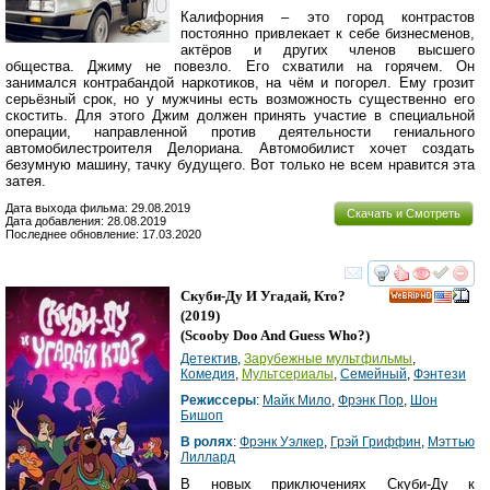
Калифорния – это город контрастов
постоянно привлекает к себе бизнесменов,
актёров и других членов высшего
общества. Джиму не повезло. Его схватили на горячем. Он
занимался контрабандой наркотиков, на чём и погорел. Ему грозит
серьёзный срок, но у мужчины есть возможность существенно его
скостить. Для этого Джим должен принять участие в специальной
операции, направленной против деятельности гениального
автомобилестроителя Делориана. Автомобилист хочет создать
безумную машину, тачку будущего. Вот только не всем нравится эта
затея.
Дата выхода фильма: 29.08.2019
Скачать и Смотреть
Дата добавления: 28.08.2019
Последнее обновление: 17.03.2020
смотреть
инте
Скуби-Ду И Угадай, Кто?
HD
(2019)
(
Scooby Doo And Guess Who?
)
Детектив
,
Зарубежные мультфильмы
,
Комедия
,
Мультсериалы
,
Семейный
,
Фэнтези
Режиссеры
:
Майк Мило
,
Фрэнк Пор
,
Шон
Бишоп
В ролях
:
Фрэнк Уэлкер
,
Грэй Гриффин
,
Мэттью
Лиллард
В новых приключениях Скуби-Ду к