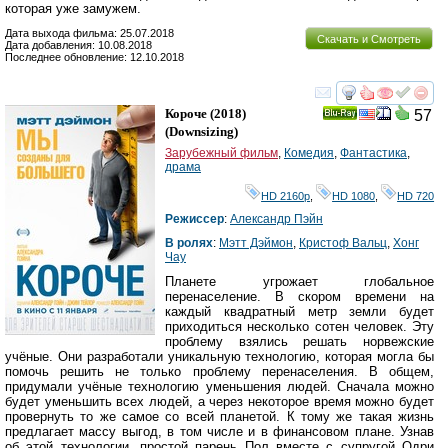
которая уже замужем.
Дата выхода фильма: 25.07.2018
Скачать и Смотреть
Дата добавления: 10.08.2018
Последнее обновление: 12.10.2018
смотреть
инте
Короче
(2018)
57
Ray
(
Downsizing
)
Зарубежный фильм
,
Комедия
,
Фантастика
,
драма
HD 2160р
,
HD 1080
,
HD 720
Режиссер
:
Александр Пэйн
В ролях
:
Мэтт Дэймон
,
Кристоф Вальц
,
Хонг
Чау
Планете угрожает глобальное
перенаселение. В скором времени на
каждый квадратный метр земли будет
приходиться несколько сотен человек. Эту
проблему взялись решать норвежские
учёные. Они разработали уникальную технологию, которая могла бы
помочь решить не только проблему перенаселения. В общем,
придумали учёные технологию уменьшения людей. Сначала можно
будет уменьшить всех людей, а через некоторое время можно будет
провернуть то же самое со всей планетой. К тому же такая жизнь
предлагает массу выгод, в том числе и в финансовом плане. Узнав
об этой технологии, простой парень Пол вместе с супругой Одри