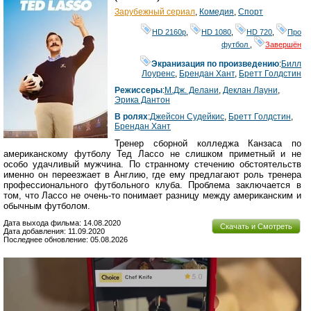
Зарубежный сериал
,
Комедия
,
Спорт
HD 2160р
,
HD 1080
,
HD 720
,
Про
футбол
,
Завершён
Экранизация по произведению
:
Билл
Лоуренс
,
Брендан Хант
,
Бретт Голдстин
Режиссеры
:
М.Дж. Делани
,
Деклан Лауни
,
Эрика Дантон
В ролях
:
Джейсон Судейкис
,
Бретт Голдстин
,
Брендан Хант
Тренер сборной колледжа Канзаса по
американскому футболу Тед Лассо не слишком приметный и не
особо удачливый мужчина. По странному стечению обстоятельств
именно он переезжает в Англию, где ему предлагают роль тренера
профессионального футбольного клуба. Проблема заключается в
том, что Лассо не очень-то понимает разницу между американским и
обычным футболом.
Дата выхода фильма: 14.08.2020
Скачать и Смотреть
Дата добавления: 11.09.2020
Последнее обновление: 05.08.2026