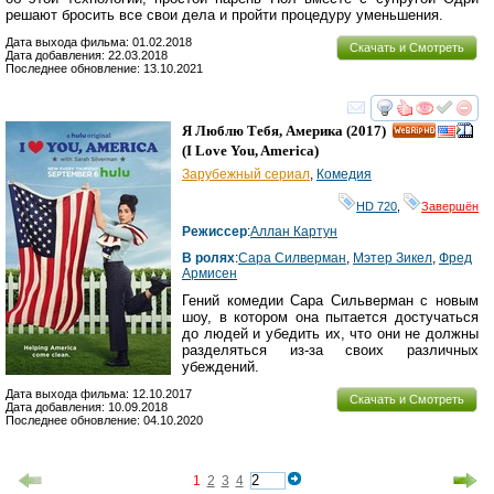
решают бросить все свои дела и пройти процедуру уменьшения.
Дата выхода фильма: 01.02.2018
Скачать и Смотреть
Дата добавления: 22.03.2018
Последнее обновление: 13.10.2021
смотреть
инте
Я Люблю Тебя, Америка
(2017)
HD
(
I Love You, America
)
Зарубежный сериал
,
Комедия
HD 720
,
Завершён
Режиссер
:
Аллан Картун
В ролях
:
Сара Силверман
,
Мэтер Зикел
,
Фред
Армисен
Гений комедии Сара Сильверман с новым
шоу, в котором она пытается достучаться
до людей и убедить их, что они не должны
разделяться из-за своих различных
убеждений.
Дата выхода фильма: 12.10.2017
Скачать и Смотреть
Дата добавления: 10.09.2018
Последнее обновление: 04.10.2020
1
2
3
4