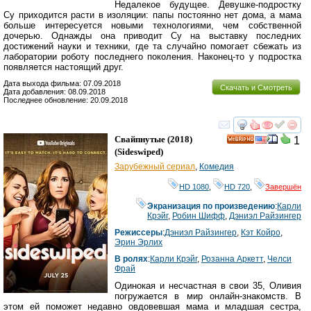
Недалекое будущее. Девушке-подростку
Су приходится расти в изоляции: папы постоянно нет дома, а мама
больше интересуется новыми технологиями, чем собственной
дочерью. Однажды она приводит Су на выставку последних
достижений науки и техники, где та случайно помогает сбежать из
лаборатории роботу последнего поколения. Наконец-то у подростка
появляется настоящий друг.
Дата выхода фильма: 07.09.2018
Скачать и Смотреть
Дата добавления: 08.09.2018
Последнее обновление: 20.09.2018
смотреть
инте
Свайпнутые
(2018)
1
HD
(
Sideswiped
)
Зарубежный сериал
,
Комедия
HD 1080
,
HD 720
,
Завершён
Экранизация по произведению
:
Карли
Крэйг
,
Робин Шифф
,
Дэниэл Райзингер
Режиссеры
:
Дэниэл Райзингер
,
Кэт Койро
,
Эрин Эрлих
В ролях
:
Карли Крэйг
,
Розанна Аркетт
,
Челси
Фрай
Одинокая и несчастная в свои 35, Оливия
погружается в мир онлайн-знакомств. В
этом ей поможет недавно овдовевшая мама и младшая сестра,