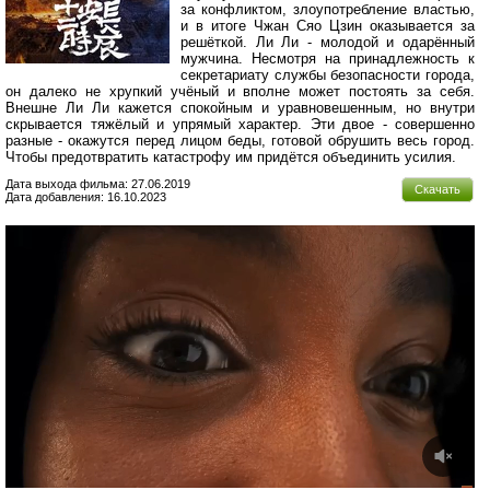
за конфликтом, злоупотребление властью,
и в итоге Чжан Сяо Цзин оказывается за
решёткой. Ли Ли - молодой и одарённый
мужчина. Несмотря на принадлежность к
секретариату службы безопасности города,
он далеко не хрупкий учёный и вполне может постоять за себя.
Внешне Ли Ли кажется спокойным и уравновешенным, но внутри
скрывается тяжёлый и упрямый характер. Эти двое - совершенно
разные - окажутся перед лицом беды, готовой обрушить весь город.
Чтобы предотвратить катастрофу им придётся объединить усилия.
Дата выхода фильма: 27.06.2019
Скачать
Дата добавления: 16.10.2023