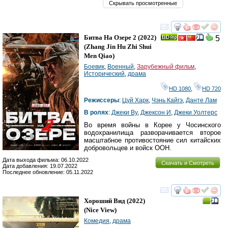
Скрывать просмотренные
смотреть
инте
Битва На Озере 2
(2022)
5
(
Zhang Jin Hu Zhi Shui
Men Qiao
)
Боевик
,
Военный
,
Зарубежный фильм
,
Исторический
,
драма
HD 1080
,
HD 720
Режиссеры
:
Цуй Харк
,
Чэнь Кайгэ
,
Данте Лам
В ролях
:
Джеки Ву
,
Джексон И
,
Джеки Уолтерс
Во время войны в Корее у Чосинского
водохранилища разворачивается второе
масштабное противостояние сил китайских
добровольцев и войск ООН.
Дата выхода фильма: 06.10.2022
Скачать и Смотреть
Дата добавления: 19.07.2022
Последнее обновление: 05.11.2022
смотреть
инте
Хороший Вид
(2022)
(
Nice View
)
Комедия
,
драма