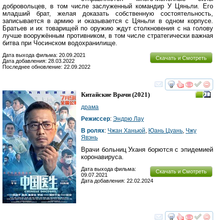
добровольцев, в том числе заслуженный командир У Цяньли. Его
младший брат, желая доказать собственную состоятельность,
записывается в армию и оказывается с Цяньли в одном корпусе.
Братьев и их товарищей по оружию ждут столкновения с на голову
лучше вооружённым противником, в том числе стратегически важная
битва при Чосинском водохранилище.
Дата выхода фильма: 20.09.2021
Скачать и Смотреть
Дата добавления: 28.03.2022
Последнее обновление: 22.09.2022
смотреть
инте
Китайские Врачи
(2021)
драма
Режиссер
:
Эндрю Лау
В ролях
:
Чжан Ханьюй
,
Юань Цуань
,
Чжу
Явэнь
Врачи больниц Уханя борются с эпидемией
коронавируса.
Дата выхода фильма:
Скачать и Смотреть
09.07.2021
Дата добавления: 22.02.2024