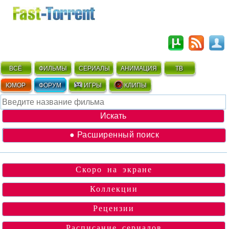
ВСЁ
ФИЛЬМЫ
СЕРИАЛЫ
АНИМАЦИЯ
ТВ
ЮМОР
ФОРУМ
ИГРЫ
КЛИПЫ
● Расширенный поиск
Скоро на экране
Коллекции
Рецензии
Расписание сериалов