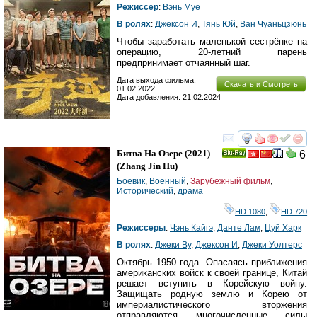
Режиссер
:
Вэнь Муе
В ролях
:
Джексон И
,
Тянь Юй
,
Ван Чуаньцзюнь
Чтобы заработать маленькой сестрёнке на
операцию, 20-летний парень
предпринимает отчаянный шаг.
Дата выхода фильма:
Скачать и Смотреть
01.02.2022
Дата добавления: 21.02.2024
смотреть
инте
Битва На Озере
(2021)
6
Ray
(
Zhang Jin Hu
)
Боевик
,
Военный
,
Зарубежный фильм
,
Исторический
,
драма
HD 1080
,
HD 720
Режиссеры
:
Чэнь Кайгэ
,
Данте Лам
,
Цуй Харк
В ролях
:
Джеки Ву
,
Джексон И
,
Джеки Уолтерс
Октябрь 1950 года. Опасаясь приближения
американских войск к своей границе, Китай
решает вступить в Корейскую войну.
Защищать родную землю и Корею от
империалистического вторжения
отправляются многочисленные силы