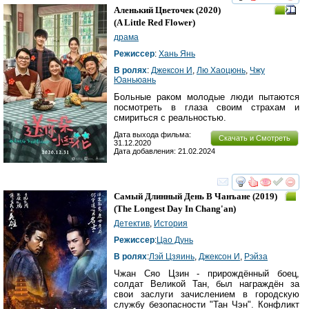
смотреть
инте
Аленький Цветочек
(2020)
(
A Little Red Flower
)
драма
Режиссер
:
Хань Янь
В ролях
:
Джексон И
,
Лю Хаоцюнь
,
Чжу
Юаньюань
Больные раком молодые люди пытаются
посмотреть в глаза своим страхам и
смириться с реальностью.
Дата выхода фильма:
Скачать и Смотреть
31.12.2020
Дата добавления: 21.02.2024
смотреть
инте
Самый Длинный День В Чанъане
(2019)
(
The Longest Day In Chang'an
)
Детектив
,
История
Режиссер
:
Цао Дунь
В ролях
:
Лэй Цзяинь
,
Джексон И
,
Рэйза
Чжан Сяо Цзин - прирождённый боец,
солдат Великой Тан, был награждён за
свои заслуги зачислением в городскую
службу безопасности "Тан Чэн". Конфликт