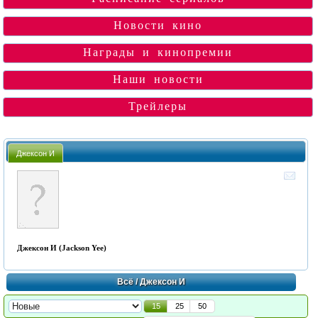
Новости кино
Награды и кинопремии
Наши новости
Трейлеры
Джексон И
Джексон И (Jackson Yee)
Всё
/ Джексон И
15
25
50