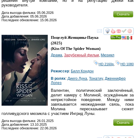
решения внутри компании, но и на репутацию Джеки как
руководителя.
Дата выхода фильма: 05.06.2026
Скачать
Дата добавления: 05.06.2026
Последнее обновление: 15.06.2026
смотреть
инте
Поцелуй Женщины-Паука
Ray
(2025)
(
Kiss Of The Spider Woman
)
Драма
,
Зарубежный фильм
,
Мюзикл
HD 2160р
,
HD 1080
Режиссер
:
Билл Кондон
В ролях
:
Диего Луна
,
Тонатиу
,
Дженнифер
Лопез
Валентин, политический заключённый,
делит камеру с Молиной, осуждённым за
непристойное поведение. Между ними
завязывается неожиданная связь, пока
Молина пересказывает сюжет
голливудского мюзикла с участием Ингрид Луны.
Дата выхода фильма: 26.01.2025
Скачать
Дата добавления: 13.10.2025
Последнее обновление: 22.06.2026