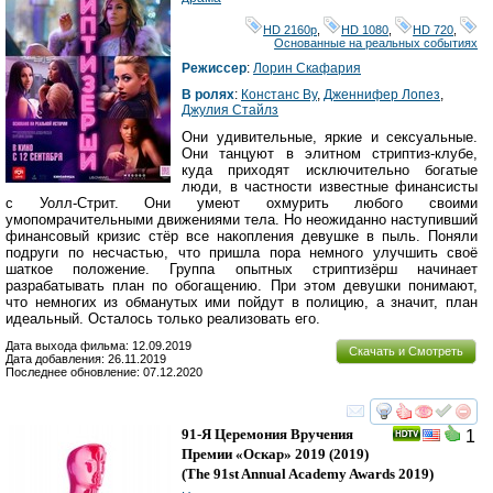
HD 2160р
,
HD 1080
,
HD 720
,
Основанные на реальных событиях
Режиссер
:
Лорин Скафария
В ролях
:
Констанс Ву
,
Дженнифер Лопез
,
Джулия Стайлз
Они удивительные, яркие и сексуальные.
Они танцуют в элитном стриптиз-клубе,
куда приходят исключительно богатые
люди, в частности известные финансисты
с Уолл-Стрит. Они умеют охмурить любого своими
умопомрачительными движениями тела. Но неожиданно наступивший
финансовый кризис стёр все накопления девушке в пыль. Поняли
подруги по несчастью, что пришла пора немного улучшить своё
шаткое положение. Группа опытных стриптизёрш начинает
разрабатывать план по обогащению. При этом девушки понимают,
что немногих из обманутых ими пойдут в полицию, а значит, план
идеальный. Осталось только реализовать его.
Дата выхода фильма: 12.09.2019
Скачать и Смотреть
Дата добавления: 26.11.2019
Последнее обновление: 07.12.2020
смотреть
инте
91-Я Церемония Вручения
1
Премии «Оскар» 2019
(2019)
(
The 91st Annual Academy Awards 2019
)