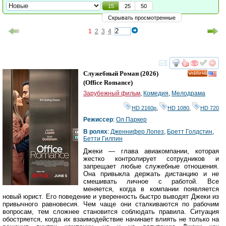
15
25
50
Скрывать просмотренные
1
2
3
4
смотреть
инте
Служебный Роман
(2026)
HD
(
Office Romance
)
Зарубежный фильм
,
Комедия
,
Мелодрама
HD 2160р
,
HD 1080
,
HD 720
Режиссер
:
Ол Паркер
В ролях
:
Дженнифер Лопез
,
Бретт Голдстин
,
Бетти Гилпин
Джеки — глава авиакомпании, которая
жестко контролирует сотрудников и
запрещает любые служебные отношения.
Она привыкла держать дистанцию и не
смешивать личное с работой. Все
меняется, когда в компании появляется
новый юрист. Его поведение и уверенность быстро выводят Джеки из
привычного равновесия. Чем чаще они сталкиваются по рабочим
вопросам, тем сложнее становится соблюдать правила. Ситуация
обостряется, когда их взаимодействие начинает влиять не только на