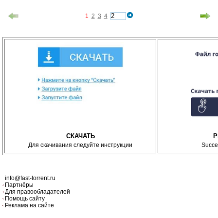
1
2
3
4
СКАЧАТЬ
P
Для скачивания следуйте инструкции
Succe
info@fast-torrent.ru
Партнёры
Для правообладателей
Помощь сайту
Реклама на сайте