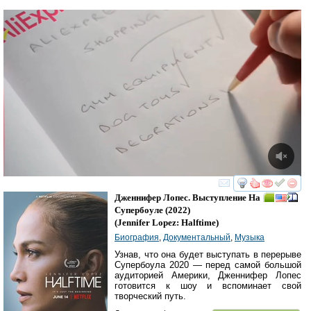
смотреть
инте
Дженнифер Лопес. Выступление На
Супербоуле
(2022)
(
Jennifer Lopez: Halftime
)
Биография
,
Документальный
,
Музыка
Узнав, что она будет выступать в перерыве
Супербоула 2020 — перед самой большой
аудиторией Америки, Дженнифер Лопес
готовится к шоу и вспоминает свой
творческий путь.