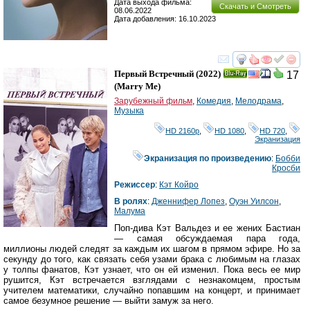
Дата выхода фильма:
Скачать и Смотреть
08.06.2022
Дата добавления: 16.10.2023
смотреть
инте
Первый Встречный
(2022)
17
Ray
(
Marry Me
)
Зарубежный фильм
,
Комедия
,
Мелодрама
,
Музыка
HD 2160р
,
HD 1080
,
HD 720
,
Экранизация
Экранизация по произведению
:
Бобби
Кросби
Режиссер
:
Кэт Койро
В ролях
:
Дженнифер Лопез
,
Оуэн Уилсон
,
Малума
Поп-дива Кэт Вальдез и ее жених Бастиан
— самая обсуждаемая пара года,
миллионы людей следят за каждым их шагом в прямом эфире. Но за
секунду до того, как связать себя узами брака с любимым на глазах
у толпы фанатов, Кэт узнает, что он ей изменил. Пока весь ее мир
рушится, Кэт встречается взглядами с незнакомцем, простым
учителем математики, случайно попавшим на концерт, и принимает
самое безумное решение — выйти замуж за него.