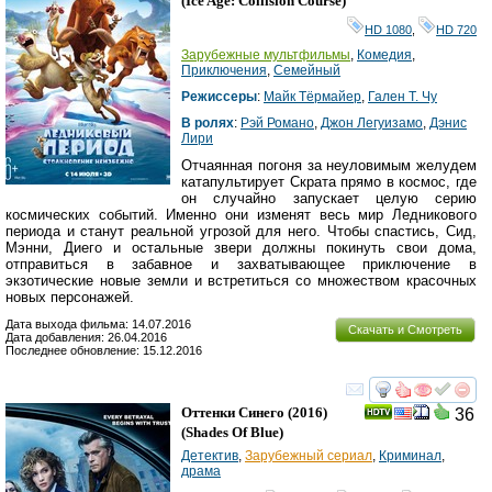
(
Ice Age: Collision Course
)
HD 1080
,
HD 720
Зарубежные мультфильмы
,
Комедия
,
Приключения
,
Семейный
Режиссеры
:
Майк Тёрмайер
,
Гален Т. Чу
В ролях
:
Рэй Романо
,
Джон Легуизамо
,
Дэнис
Лири
Отчаянная погоня за неуловимым желудем
катапультирует Скрата прямо в космос, где
он случайно запускает целую серию
космических событий. Именно они изменят весь мир Ледникового
периода и станут реальной угрозой для него. Чтобы спастись, Сид,
Мэнни, Диего и остальные звери должны покинуть свои дома,
отправиться в забавное и захватывающее приключение в
экзотические новые земли и встретиться со множеством красочных
новых персонажей.
Дата выхода фильма: 14.07.2016
Скачать и Смотреть
Дата добавления: 26.04.2016
Последнее обновление: 15.12.2016
смотреть
инте
Оттенки Синего
(2016)
36
(
Shades Of Blue
)
Детектив
,
Зарубежный сериал
,
Криминал
,
драма