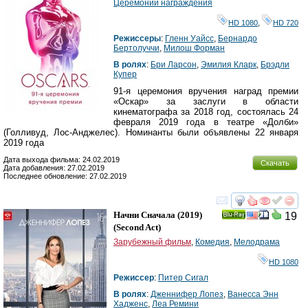
Церемонии награждения
HD 1080
,
HD 720
Режиссеры
:
Гленн Уайсс
,
Бернардо
Бертолуччи
,
Милош Форман
В ролях
:
Бри Ларсон
,
Эмилия Кларк
,
Брэдли
Купер
91-я церемония вручения наград премии
«Оскар» за заслуги в области
кинематографа за 2018 год, состоялась 24
февраля 2019 года в театре «Долби»
(Голливуд, Лос-Анджелес). Номинанты были объявлены 22 января
2019 года
Дата выхода фильма: 24.02.2019
Скачать
Дата добавления: 27.02.2019
Последнее обновление: 27.02.2019
смотреть
инте
Начни Сначала
(2019)
19
Ray
(
Second Act
)
Зарубежный фильм
,
Комедия
,
Мелодрама
HD 1080
Режиссер
:
Питер Сигал
В ролях
:
Дженнифер Лопез
,
Ванесса Энн
Хадженс
,
Леа Ремини