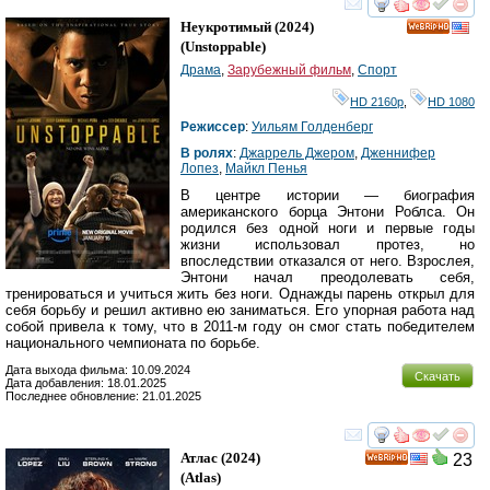
смотреть
инте
Неукротимый
(2024)
HD
(
Unstoppable
)
Драма
,
Зарубежный фильм
,
Спорт
HD 2160р
,
HD 1080
Режиссер
:
Уильям Голденберг
В ролях
:
Джаррель Джером
,
Дженнифер
Лопез
,
Майкл Пенья
В центре истории — биография
американского борца Энтони Роблса. Он
родился без одной ноги и первые годы
жизни использовал протез, но
впоследствии отказался от него. Взрослея,
Энтони начал преодолевать себя,
тренироваться и учиться жить без ноги. Однажды парень открыл для
себя борьбу и решил активно ею заниматься. Его упорная работа над
собой привела к тому, что в 2011-м году он смог стать победителем
национального чемпионата по борьбе.
Дата выхода фильма: 10.09.2024
Скачать
Дата добавления: 18.01.2025
Последнее обновление: 21.01.2025
смотреть
инте
Атлас
(2024)
23
HD
(
Atlas
)