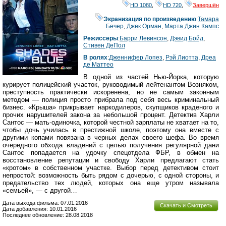
HD 1080
,
HD 720
,
Завершён
Экранизация по произведению
:
Тамара
Бечер
,
Джек Орман
,
Марта Джин Кампс
Режиссеры
:
Барри Левинсон
,
Дэвид Бойд
,
Стивен ДеПол
В ролях
:
Дженнифер Лопез
,
Рэй Лиотта
,
Дреа
де Маттео
В одной из частей Нью-Йорка, которую
курирует полицейский участок, руководимый лейтенантом Возняком,
преступность практически искоренена, но не самым законным
методом — полиция просто прибрала под себя весь криминальный
бизнес. «Крыша» прикрывает наркодилеров, скупщиков краденого и
прочих нарушителей закона за небольшой процент. Детектив Харли
Сантос — мать-одиночка, которой честной зарплаты не хватает на то,
чтобы дочь училась в престижной школе, поэтому она вместе с
другими копами повязана в черных делах своего шефа. Во время
очередного обхода владений с целью получения регулярной дани
Сантос попадается на удочку спецотдела ФБР, в обмен на
восстановление репутации и свободу Харли предлагают стать
«кротом» в собственном участке. Выбор перед детективом стоит
непростой: возможность быть рядом с дочерью, с одной стороны, и
предательство тех людей, которых она еще утром называла
«семьей», — с другой…
Дата выхода фильма: 07.01.2016
Скачать и Смотреть
Дата добавления: 10.01.2016
Последнее обновление: 28.08.2018