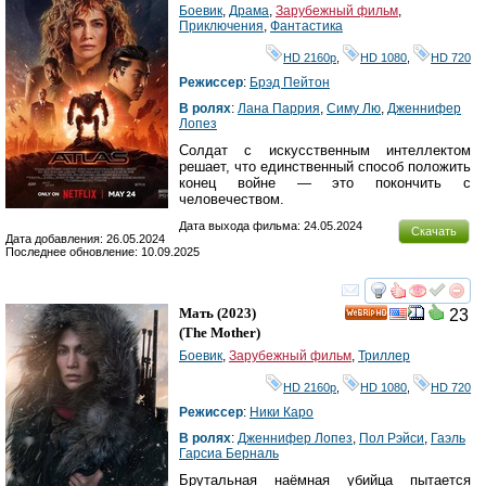
Боевик
,
Драма
,
Зарубежный фильм
,
Приключения
,
Фантастика
HD 2160р
,
HD 1080
,
HD 720
Режиссер
:
Брэд Пейтон
В ролях
:
Лана Паррия
,
Симу Лю
,
Дженнифер
Лопез
Солдат с искусственным интеллектом
решает, что единственный способ положить
конец войне — это покончить с
человечеством.
Дата выхода фильма: 24.05.2024
Скачать
Дата добавления: 26.05.2024
Последнее обновление: 10.09.2025
смотреть
инте
Мать
(2023)
23
HD
(
The Mother
)
Боевик
,
Зарубежный фильм
,
Триллер
HD 2160р
,
HD 1080
,
HD 720
Режиссер
:
Ники Каро
В ролях
:
Дженнифер Лопез
,
Пол Рэйси
,
Гаэль
Гарсиа Берналь
Брутальная наёмная убийца пытается