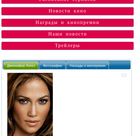
Новости кино
Награды и кинопремии
Наши новости
Трейлеры
Дженнифер Лопез
Фотографии
Награды и кинопремии