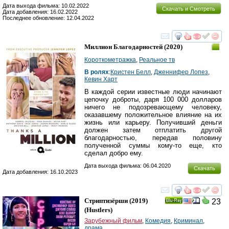
Дата выхода фильма: 10.02.2022
Скачать и Смотреть
Дата добавления: 16.02.2022
Последнее обновление: 12.04.2022
смотреть
инте
Миллион Благодарностей
(2020)
Короткометражка
,
Реальное тв
В ролях
:
Кристен Белл
,
Дженнифер Лопез
,
Кевин Харт
В каждой серии известные люди начинают
цепочку доброты, даря 100 000 долларов
ничего не подозревающему человеку,
оказавшему положительное влияние на их
жизнь или карьеру. Получивший деньги
должен затем отплатить другой
благодарностью, передав половину
полученной суммы кому-то еще, кто
сделал добро ему.
Дата выхода фильма: 06.04.2020
Скачать
Дата добавления: 16.10.2023
смотреть
инте
Стриптизёрши
(2019)
23
Ray
(
Hustlers
)
Зарубежный фильм
,
Комедия
,
Криминал
,
драма