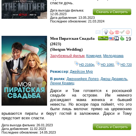
спасти дочь.
Дата выхода фильма:
Скачать и Смотреть
12.05.2023
Дата добавления: 13.05.2023
Последнее обновление: 21.03.2024
смотреть
инте
Моя Пиратская Свадьба
19
Ray
(2023)
(
Shotgun Wedding
)
Зарубежный фильм
,
Комедия
,
Мелодрама
HD 2160р
,
HD 1080
,
HD 720
Режиссер
:
Джейсон Мур
В ролях
:
Дженнифер Лопез
,
Джош Дюамель
,
Ленни Кравиц
Дарси и Том готовятся к роскошной
свадьбе на острове. Им немного
досаждают мама жениха и бывший
невесты. Но вскоре пара поймёт, что это
были лишь мелочи: прямо на церемонию
врываются пираты и берут гостей в заложники. Дарси и Тому
предстоит всех спасти.
Дата выхода фильма: 26.01.2023
Скачать и Смотреть
Дата добавления: 11.02.2023
Последнее обновление: 14.05.2023