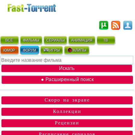
ВСЁ
ФИЛЬМЫ
СЕРИАЛЫ
АНИМАЦИЯ
ТВ
ЮМОР
ФОРУМ
ИГРЫ
КЛИПЫ
● Расширенный поиск
Скоро на экране
Коллекции
Рецензии
Расписание сериалов