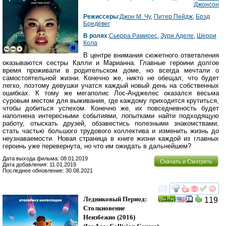
Джонсон
Режиссеры
:
Джон М. Чу
,
Питер Пейдж
,
Брэд
Бредевег
В ролях
:
Сьерра Рамирес
,
Зури Аделе
,
Шерри
Кола
В центре внимания сюжетного ответвления
оказываются сестры Калли и Марианна. Главные героини долгое
время проживали в родительском доме, но всегда мечтали о
самостоятельной жизни. Конечно же, никто не обещал, что будет
легко, поэтому девушки учатся каждый новый день на собственных
ошибках. К тому же мегаполис Лос-Анджелес оказался весьма
суровым местом для выживания, где каждому приходится крутиться,
чтобы добиться успехом. Конечно же, их повседневность будет
наполнена интересными событиями, попытками найти подходящую
работу, отыскать друзей, обзавестись полезными знакомствами,
стать частью большого трудового коллектива и изменить жизнь до
неузнаваемости. Новая страница в книге жизни каждой из главных
героинь уже перевернута, но что им ожидать в дальнейшем?
Дата выхода фильма: 08.01.2019
Скачать и Смотреть
Дата добавления: 11.01.2019
Последнее обновление: 30.08.2021
смотреть
инте
Ледниковый Период:
119
Ray
Столкновение
Неизбежно
(2016)