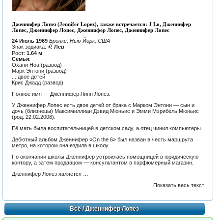
Дженнифер Лопез (Jennifer Lopez), также встречается: J Lo, Дженнифер
Лопес, Дженнифер Лопес, Дженнифер Лопес, Дженнифер Лопес
24 Июль 1969
Бронкс, Нью-Йорк, США
Знак зодиака:
♌ Лев
Рост:
1.64 м
Семья
:
Охани Ноа (развод)
Марк Энтони (развод)
... двое детей
Крис Джадд (развод)
Полное имя — Дженнифер Линн Лопез.
У Дженнифер Лопес есть двое детей от брака с
Марком Энтони
— сын и
дочь (близнецы) Максимиллиан Дэвид Мюньис и Эмми Мэрибель Мюньис
(род. 22.02.2008).
Её мать была воспитательницей в детском саду, а отец чинил компьютеры.
Дебютный альбом Дженнифер «On the 6» был назван в честь маршрута
метро, на котором она ездила в школу.
По окончании школы Дженнифер устроилась помощницей в юридическую
контору, а затем продавцом — консультантом в парфюмерный магазин.
Дженнифер Лопез является …
Показать весь текст
Всё
/ Дженнифер Лопез