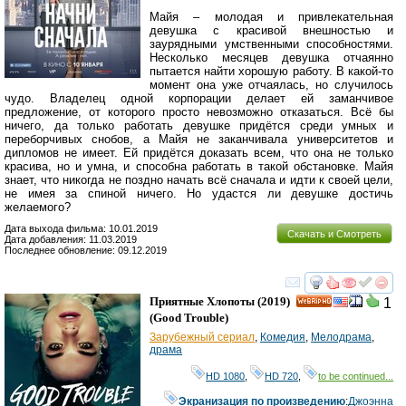
Майя – молодая и привлекательная
девушка с красивой внешностью и
заурядными умственными способностями.
Несколько месяцев девушка отчаянно
пытается найти хорошую работу. В какой-то
момент она уже отчаялась, но случилось
чудо. Владелец одной корпорации делает ей заманчивое
предложение, от которого просто невозможно отказаться. Всё бы
ничего, да только работать девушке придётся среди умных и
переборчивых снобов, а Майя не заканчивала университетов и
дипломов не имеет. Ей придётся доказать всем, что она не только
красива, но и умна, и способна работать в такой обстановке. Майя
знает, что никогда не поздно начать всё сначала и идти к своей цели,
не имея за спиной ничего. Но удастся ли девушке достичь
желаемого?
Дата выхода фильма: 10.01.2019
Скачать и Смотреть
Дата добавления: 11.03.2019
Последнее обновление: 09.12.2019
смотреть
инте
Приятные Хлопоты
(2019)
1
HD
(
Good Trouble
)
Зарубежный сериал
,
Комедия
,
Мелодрама
,
драма
HD 1080
,
HD 720
,
to be continued...
Экранизация по произведению
:
Джоэнна