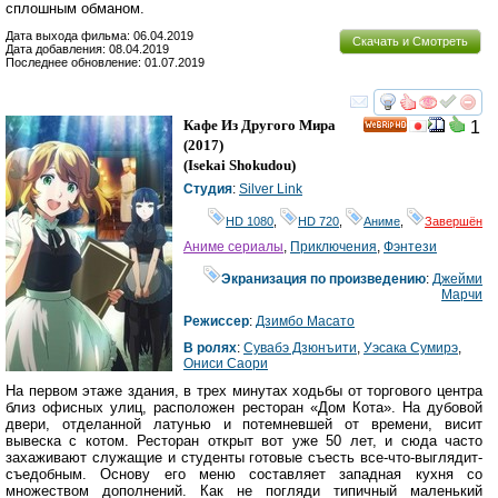
сплошным обманом.
Дата выхода фильма: 06.04.2019
Скачать и Смотреть
Дата добавления: 08.04.2019
Последнее обновление: 01.07.2019
смотреть
инте
Кафе Из Другого Мира
1
HD
(2017)
(
Isekai Shokudou
)
Студия
:
Silver Link
HD 1080
,
HD 720
,
Аниме
,
Завершён
Аниме сериалы
,
Приключения
,
Фэнтези
Экранизация по произведению
:
Джейми
Марчи
Режиссер
:
Дзимбо Масато
В ролях
:
Сувабэ Дзюнъити
,
Уэсака Сумирэ
,
Ониси Саори
На первом этаже здания, в трех минутах ходьбы от торгового центра
близ офисных улиц, расположен ресторан «Дом Кота». На дубовой
двери, отделанной латунью и потемневшей от времени, висит
вывеска с котом. Ресторан открыт вот уже 50 лет, и сюда часто
захаживают служащие и студенты готовые съесть все-что-выглядит-
съедобным. Основу его меню составляет западная кухня со
множеством дополнений. Как не погляди типичный маленький