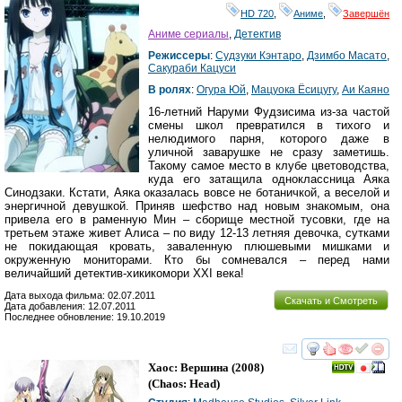
HD 720
,
Аниме
,
Завершён
Аниме сериалы
,
Детектив
Режиссеры
:
Судзуки Кэнтаро
,
Дзимбо Масато
,
Сакураби Кацуси
В ролях
:
Огура Юй
,
Мацуока Ёсицугу
,
Аи Каяно
16-летний Наруми Фудзисима из-за частой
смены школ превратился в тихого и
нелюдимого парня, которого даже в
уличной заварушке не сразу заметишь.
Такому самое место в клубе цветоводства,
куда его затащила одноклассница Аяка
Синодзаки. Кстати, Аяка оказалась вовсе не ботаничкой, а веселой и
энергичной девушкой. Приняв шефство над новым знакомым, она
привела его в раменную Мин – сборище местной тусовки, где на
третьем этаже живет Алиса – по виду 12-13 летняя девочка, сутками
не покидающая кровать, заваленную плюшевыми мишками и
окруженную мониторами. Кто бы сомневался – перед нами
величайший детектив-хикикомори XXI века!
Дата выхода фильма: 02.07.2011
Скачать и Смотреть
Дата добавления: 12.07.2011
Последнее обновление: 19.10.2019
смотреть
инте
Хаос: Вершина
(2008)
(
Chaos: Head
)