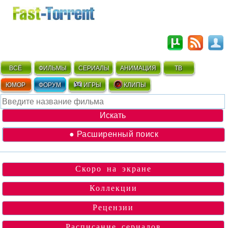
ВСЁ
ФИЛЬМЫ
СЕРИАЛЫ
АНИМАЦИЯ
ТВ
ЮМОР
ФОРУМ
ИГРЫ
КЛИПЫ
● Расширенный поиск
Скоро на экране
Коллекции
Рецензии
Расписание сериалов