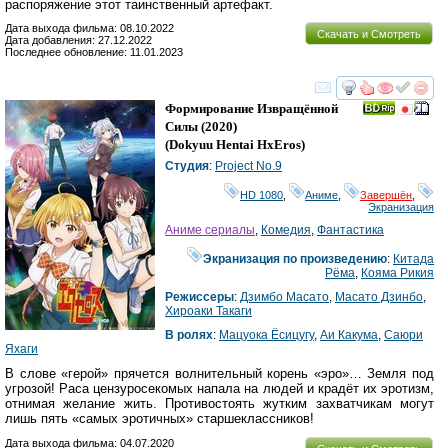
распоряжение этот таинственный артефакт.
Дата выхода фильма: 08.10.2022
Скачать и Смотреть
Дата добавления: 27.12.2022
Последнее обновление: 11.01.2023
смотреть
инте
Формирование Извращённой
Силы
(2020)
(
Dokyuu Hentai HxEros
)
Студия
:
Project No.9
HD 1080
,
Аниме
,
Завершён
,
Экранизация
Аниме сериалы
,
Комедия
,
Фантастика
Экранизация по произведению
:
Китада
Рёма
,
Кояма Рикия
Режиссеры
:
Дзимбо Масато
,
Масато Дзинбо
,
Хироаки Такаги
В ролях
:
Мацуока Ёсицугу
,
Аи Какума
,
Саюри
Яхаги
В слове «герой» прячется волнительный корень «эро»… Земля под
угрозой! Раса цензуросекомых напала на людей и крадёт их эротизм,
отнимая желание жить. Противостоять жутким захватчикам могут
лишь пять «самых эротичных» старшеклассников!
Дата выхода фильма: 04.07.2020