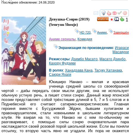
Последнее обновление: 24.06.2020
смотреть
инте
Девушка-Сэнрю
(2019)
1
HD
(
Senryuu Shoujo
)
HD 720
,
Аниме
,
Завершён
Аниме сериалы
,
Комедия
Экранизация по произведению
:
Игараси
Масакуни
Режиссеры
:
Дзимбо Масато
,
Масато Дзинбо
,
Кахору Фудзики
В ролях
:
Ханадзава Кана
,
Тасуку Хатанака
,
Саюри Яхаги
Юкиширо Нанако – милая и красивая
ученица средней школы со своеобразной
чертой – дабы передать свои мысли другим, она не использует
обычную устную речь, а пишет стихи сэнрю. Данный жанр японской
поэзии представляет собой трёхстишие длиной в 5, 7 и 5 слогов и в
Поднебесной его считают сатирико-юмористическим. Главная
героиня вместе с Бусуджимой Эйджи, бывшим хулиганом и
правонарушителем, стали новенькими в школьном литературном
клубе. Не взирая на то, что Нанако ни с кем по-обычному не
разговаривает, с помощью силы сэнрю очаровательная пара
наслаждается своей розовой порой школьной жизни. Если вы поняли
отсылку, то вторую часть явно не угадали. Их пора не окажется