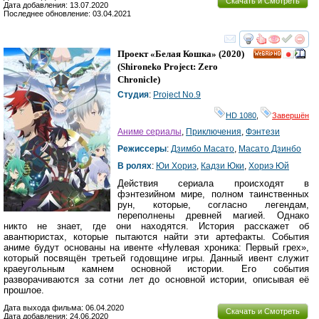
Скачать и Смотреть
Дата добавления: 13.07.2020
Последнее обновление: 03.04.2021
смотреть
инте
Проект «Белая Кошка»
(2020)
HD
(
Shironeko Project: Zero
Chronicle
)
Студия
:
Project No.9
HD 1080
,
Завершён
Аниме сериалы
,
Приключения
,
Фэнтези
Режиссеры
:
Дзимбо Масато
,
Масато Дзинбо
В ролях
:
Юи Хориэ
,
Кадзи Юки
,
Хориэ Юй
Действия сериала происходят в
фэнтезийном мире, полном таинственных
рун, которые, согласно легендам,
переполнены древней магией. Однако
никто не знает, где они находятся. История расскажет об
авантюристах, которые пытаются найти эти артефакты. События
аниме будут основаны на ивенте «Нулевая хроника: Первый грех»,
который посвящён третьей годовщине игры. Данный ивент служит
краеугольным камнем основной истории. Его события
разворачиваются за сотни лет до основной истории, описывая её
прошлое.
Дата выхода фильма: 06.04.2020
Скачать и Смотреть
Дата добавления: 24.06.2020