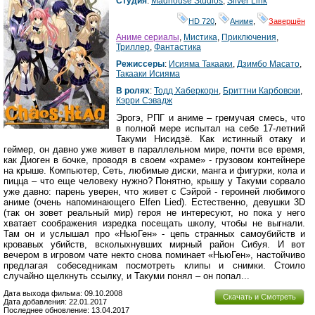
Студия
:
Madhouse Studios
,
Silver Link
HD 720
,
Аниме
,
Завершён
Аниме сериалы
,
Мистика
,
Приключения
,
Триллер
,
Фантастика
Режиссеры
:
Исияма Такааки
,
Дзимбо Масато
,
Такааки Исияма
В ролях
:
Тодд Хаберкорн
,
Бриттни Карбовски
,
Кэрри Сэвадж
Эрогэ, РПГ и аниме – гремучая смесь, что
в полной мере испытал на себе 17-летний
Такуми Нисидзё. Как истинный отаку и
геймер, он давно уже живет в параллельном мире, почти все время,
как Диоген в бочке, проводя в своем «храме» - грузовом контейнере
на крыше. Компьютер, Сеть, любимые диски, манга и фигурки, кола и
пицца – что еще человеку нужно? Понятно, крышу у Такуми сорвало
уже давно: парень уверен, что живет с Сэйрой - героиней любимого
аниме (очень напоминающего Elfen Lied). Естественно, девушки 3D
(так он зовет реальный мир) героя не интересуют, но пока у него
хватает соображения изредка посещать школу, чтобы не выгнали.
Там он и услышал про «НьюГен» - цепь странных самоубийств и
кровавых убийств, всколыхнувших мирный район Сибуя. И вот
вечером в игровом чате некто снова поминает «НьюГен», настойчиво
предлагая собеседникам посмотреть клипы и снимки. Стоило
случайно щелкнуть ссылку, и Такуми понял – он попал...
Дата выхода фильма: 09.10.2008
Скачать и Смотреть
Дата добавления: 22.01.2017
Последнее обновление: 13.04.2017