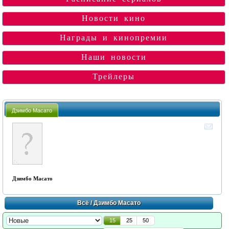
Новости кино
Награды и кинопремии
Наши новости
Трейлеры
Дзимбо Масато
Дзимбо Масато
Всё
/ Дзимбо Масато
15
25
50