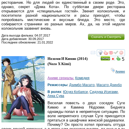
ресторанчик. Но для людей он единственный в своем роде. Это,
однако, секрет «Дома Кота». По субботам двери ресторана
открываются для «специальных гостей». Звенит колокольчик, и
посетители разной национальности и расы приходят, чтобы
попробовать мистические и вкусные блюда. Это место, где
собираются странники из разных миров. Ах, да, на этой неделе
колокольчик зазвенит вновь.
Дата выхода фильма: 04.07.2017
Скачать и Смотреть
Дата добавления: 30.09.2017
Последнее обновление: 21.01.2022
смотреть
инте
Нозоми И Кимио
(2014)
5
(
Nozo X Kimi
)
Аниме
Аниме сериалы
,
Комедия
Режиссеры
:
Дзимбо Масато
,
Масато Дзинбо
В ролях
:
Юсукэ Кобаяси
,
Сидзука Исигами
,
Аяка Сува
Веселая повесть о двух соседях Суге
Кимио и Камина Нодзоми. Бедняга
однажды попал в неприятную ситуацию. По
воле неприятного случая Суге приходится
прятаться в шкафчике женской раздевалки.
Почему? Он просто хотел прогнать оттуда
своих друзей извращуг, а в итоге сам оказался внутри, да еще и в ту