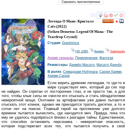
Скрывать просмотренные
смотреть
инте
Легенда О Мане: Кристалл
HD
Слёз
(2022)
(
Seiken Densetsu: Legend Of Mana - The
Teardrop Crystal
)
Студия
:
Graphinica
HD 1080
,
Аниме
,
Завершён
Аниме сериалы
,
Приключения
,
Фэнтези
Режиссеры
:
Дзимбо Масато
,
Масато Дзинбо
В ролях
:
Симадзаки Нобунага
,
Саори Хаями
,
Хаями Саори
Если верить древним легендам, то где-то в
мире существует меч, который до сих пор
не найден. Он спрятан от посторонних глаз, и не просто так, а для
того, чтобы злые силы не смогли его отыскать и стать обладателями
невероятной мощи. Охотники за артефактами уже давно пытаются
отыскать этот клинок, однако им приходится тратить десятки, а то и
сотни лет на поиски. Главный герой на протяжении уже долгого
времени пытается вычислить, где находится меч. Правда, пока что
ему не удалось подобраться близко к разгадке тайны. Единственное,
что способно остановить персонажа - невероятная опасность,
которая подстерегает всех тех, кто пытается получить в своё