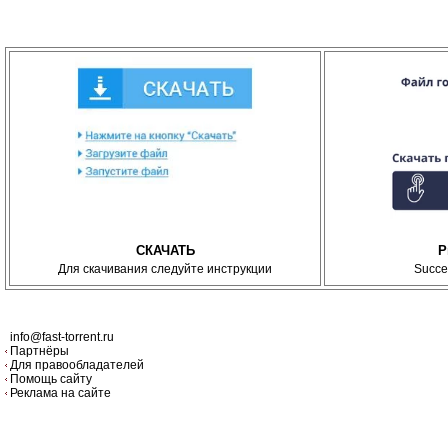
СКАЧАТЬ
P
Для скачивания следуйте инструкции
Succe
info@fast-torrent.ru
Партнёры
Для правообладателей
Помощь сайту
Реклама на сайте