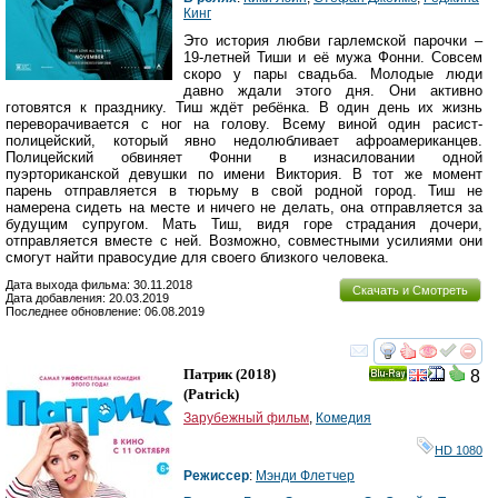
Кинг
Это история любви гарлемской парочки –
19-летней Тиши и её мужа Фонни. Совсем
скоро у пары свадьба. Молодые люди
давно ждали этого дня. Они активно
готовятся к празднику. Тиш ждёт ребёнка. В один день их жизнь
переворачивается с ног на голову. Всему виной один расист-
полицейский, который явно недолюбливает афроамериканцев.
Полицейский обвиняет Фонни в изнасиловании одной
пуэрториканской девушки по имени Виктория. В тот же момент
парень отправляется в тюрьму в свой родной город. Тиш не
намерена сидеть на месте и ничего не делать, она отправляется за
будущим супругом. Мать Тиш, видя горе страдания дочери,
отправляется вместе с ней. Возможно, совместными усилиями они
смогут найти правосудие для своего близкого человека.
Дата выхода фильма: 30.11.2018
Скачать и Смотреть
Дата добавления: 20.03.2019
Последнее обновление: 06.08.2019
смотреть
инте
Патрик
(2018)
8
Ray
(
Patrick
)
Зарубежный фильм
,
Комедия
HD 1080
Режиссер
:
Мэнди Флетчер