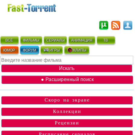
ВСЁ
ФИЛЬМЫ
СЕРИАЛЫ
АНИМАЦИЯ
ТВ
ЮМОР
ФОРУМ
ИГРЫ
КЛИПЫ
● Расширенный поиск
Скоро на экране
Коллекции
Рецензии
Расписание сериалов