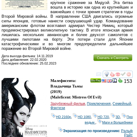
крупное сражение за Мидуэй. Эта битва
вошла в историю как одна из крупнейших и
важнейших с точки зрения стратегии в годы
Второй Мировой войны. В направлении США двигались огромные
силы японцев, готовые нанести сокрушающий удар. Командование
американским флотом возглавил адмирал Честер Нимиц, который
продемонстрировал великолепную тактику. В итоге японская армия
лишилась нескольких авианосцев и более двухсот самолетов с
лучшими пилотами на борту. Эти потери стали для Японии
катастрофическими и во многом предопределили дальнейшее
поражение во Второй Мировой войне.
Дата выхода фильма: 14.11.2019
Скачать и Смотреть
Дата добавления: 22.02.2020
Последнее обновление: 25.02.2023
смотреть
инте
Малефисента:
153
Ray
Владычица Тьмы
(2019)
(
Maleficent: Mistress Of Evil
)
Зарубежный фильм
,
Приключения
,
Семейный
,
Фэнтези
HD 2160р
,
HD 1080
,
HD 720
,
3D
,
Про
ведьм
,
Маги и Волшебники
Экранизация по произведению
:
Ральф
Райт