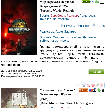
Мир Юрского Периода:
11
Ray
Возрождение
(2025)
(
Jurassic World: Rebirth
)
Боевик
,
Зарубежный фильм
,
Приключения
,
Триллер
,
Фантастика
HD 2160р
,
HD 1080
,
HD 720
Режиссер
:
Гарет Эдвардс
В ролях
:
Скарлетт Йоханссон
,
Джонатан
Бэйли
,
Руперт Френд
Группа исследователей отправляется в
труднодоступные экваториальные регионы,
чтобы добыть ДНК трёх гигантских
доисторических существ. Их цель —
совершить прорыв в медицине, который может изменить будущее
человечества.
Дата выхода фильма: 02.07.2025
Скачать
Дата добавления: 05.07.2025
Последнее обновление: 28.04.2026
смотреть
инте
Мятежная Луна, Часть 2:
9
HD
Оставляющая Шрамы
(2024)
(
Rebel Moon - Part Two: The Scargiver
)