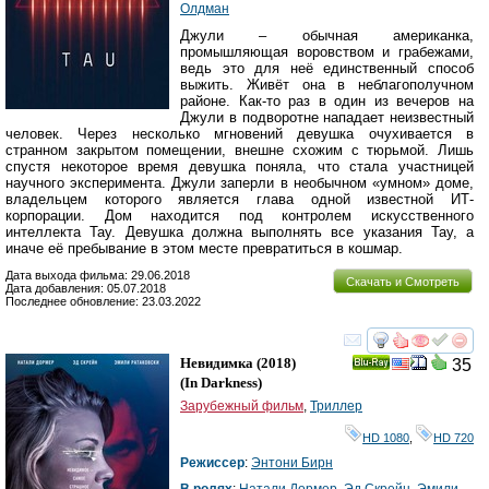
Олдман
Джули – обычная американка,
промышляющая воровством и грабежами,
ведь это для неё единственный способ
выжить. Живёт она в неблагополучном
районе. Как-то раз в один из вечеров на
Джули в подворотне нападает неизвестный
человек. Через несколько мгновений девушка очухивается в
странном закрытом помещении, внешне схожим с тюрьмой. Лишь
спустя некоторое время девушка поняла, что стала участницей
научного эксперимента. Джули заперли в необычном «умном» доме,
владельцем которого является глава одной известной ИТ-
корпорации. Дом находится под контролем искусственного
интеллекта Тау. Девушка должна выполнять все указания Тау, а
иначе её пребывание в этом месте превратиться в кошмар.
Дата выхода фильма: 29.06.2018
Скачать и Смотреть
Дата добавления: 05.07.2018
Последнее обновление: 23.03.2022
смотреть
инте
Невидимка
(2018)
35
Ray
(
In Darkness
)
Зарубежный фильм
,
Триллер
HD 1080
,
HD 720
Режиссер
:
Энтони Бирн