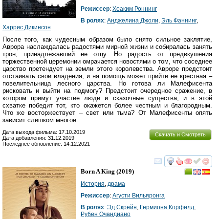
Режиссер
:
Хоаким Роннинг
В ролях
:
Анджелина Джоли
,
Эль Фаннинг
,
Харрис Дикинсон
После того, как чудесным образом было снято сильное заклятие,
Аврора наслаждалась радостями мирной жизни и собиралась занять
трон, принадлежавший ее отцу. Но радость от предвкушения
торжественной церемонии омрачается новостями о том, что соседнее
царство претендует на земли этого королевства. Авроре предстоит
отстаивать свои владения, и на помощь может прийти ее крестная –
повелительница лесного царства. Но готова ли Малефисента
рисковать и выйти на подмогу? Предстоит очередное сражение, в
котором примут участие люди и сказочные существа, и в этой
схватке победит тот, кто окажется более честным и благородным.
Что же восторжествует – свет или тьма? От Малефисенты опять
зависит слишком многое.
Дата выхода фильма: 17.10.2019
Скачать и Смотреть
Дата добавления: 31.12.2019
Последнее обновление: 14.12.2021
смотреть
инте
Born A King
(2019)
История
,
драма
Режиссер
:
Агусти Вильяронга
В ролях
:
Эд Скрейн
,
Гермиона Корфилд
,
Рубен Очандиано