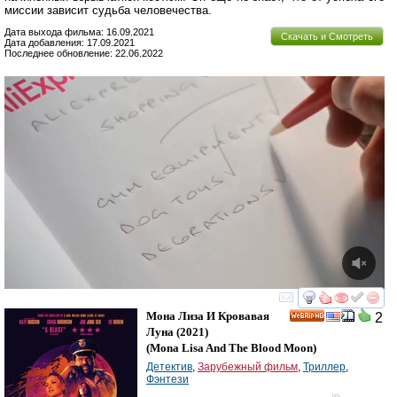
миссии зависит судьба человечества.
Дата выхода фильма: 16.09.2021
Скачать и Смотреть
Дата добавления: 17.09.2021
Последнее обновление: 22.06.2022
смотреть
инте
Мона Лиза И Кровавая
2
HD
Луна
(2021)
(
Mona Lisa And The Blood Moon
)
Детектив
,
Зарубежный фильм
,
Триллер
,
Фэнтези