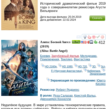
Исторический драматический фильм 2019
года о совершеннолетии режиссера Агусти
Вильяронги
Дата выхода фильма: 25.04.2019
Скачать
Дата добавления: 22.02.2024
смотреть
инте
Алита: Боевой Ангел
412
Ray
(2019)
(
Alita: Battle Angel
)
Боевик
,
Зарубежный фильм
,
Мелодрама
,
Приключения
,
Триллер
,
Фантастика
HD 2160р
,
HD 1080
,
HD 720
,
3D
,
Sci-
Fi (Научная фантастика)
,
Киберпанк
,
Экранизация
Экранизация по произведению
:
Юкито
Кисиро
Режиссер
:
Роберт Родригес
В ролях
:
Роза Салазар
,
Кристоф Вальц
,
Дженнифер Коннелли
Недалёкое будущее. В мире установлены технократические правила,
которые все должны соблюдать. Роботы и киборги получили высокие