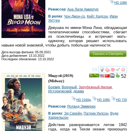
HD 1080
Режиссер
:
Ана Лили Амирпур
В ролях
:
Чон Джон-со
,
Кейт Хадсон
,
Ивэн
Уиттен
Девушка по имени Мона Лиза, обладающая
телепатическими способностями, сбегает
из психлечебницы и встречает мать-
одиночку, которая решает использовать
навыки новой знакомой, чтобы добыть побольше наличности.
Дата выхода фильма: 05.09.2021
Скачать и Смотреть
Дата добавления: 13.10.2022
Последнее обновление: 13.10.2022
смотреть
инте
Мидуэй
(2019)
52
Ray
(
Midway
)
Боевик
,
Военный
,
Зарубежный фильм
,
Исторический
,
драма
HD 2160р
,
HD 1080
,
HD 720
Режиссер
:
Роланд Эммерих
В ролях
:
Эд Скрейн
,
Патрик Уилсон
,
Вуди
Харрельсон
Действие разворачивается летом 1942
года, когда на Тихом океане произошло