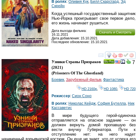
В ролях
:
Оливия Кук
,
Билл Скарсгард
,
Эд
Скрейн
Когда успешный государственный защитник
Нью-Йорка проигрывает свое первое дело,
его жизнь начинает рушиться.
Дата выхода фильма:
Скачать и Смотреть
16.11.2021
Дата добавления: 15.10.2021
Последнее обновление: 15.10.2021
смотреть
инте
Узники Страны Призраков
7
Ray
(2021)
(
Prisoners Of The Ghostland
)
Боевик
,
Зарубежный фильм
,
Фантастика
HD 2160р
,
HD 1080
,
HD 720
Режиссер
:
Сион Соно
В ролях
:
Николас Кейдж
,
София Бутелла
,
Ник
Кассаветис
В мире будущего герой-одиночка
отправляется на опасное задание — он
должен вернуть домой пропавшую без
вести внучку Губернатора. Пути к
отступлению нет: на него надет
начиненный взрывчаткой костюм. Он еще не знает, что от успеха его