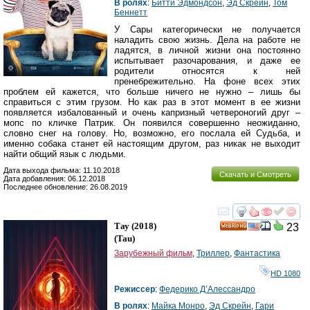
В ролях
:
Битти Эдмондсон
,
Эд Скрейн
,
Том
Беннетт
У Сары категорически не получается
наладить свою жизнь. Дела на работе не
ладятся, в личной жизни она постоянно
испытывает разочарования, и даже ее
родители относятся к ней
пренебрежительно. На фоне всех этих
проблем ей кажется, что больше ничего не нужно – лишь бы
справиться с этим грузом. Но как раз в этот момент в ее жизни
появляется избалованный и очень капризный четвероногий друг –
мопс по кличке Патрик. Он появился совершенно неожиданно,
словно снег на голову. Но, возможно, его послала ей Судьба, и
именно собака станет ей настоящим другом, раз никак не выходит
найти общий язык с людьми.
Дата выхода фильма: 11.10.2018
Скачать и Смотреть
Дата добавления: 06.12.2018
Последнее обновление: 26.08.2019
смотреть
инте
Тау
(2018)
23
HD
(
Tau
)
Зарубежный фильм
,
Триллер
,
Фантастика
HD 1080
Режиссер
:
Федерико Д’Алессандро
В ролях
:
Майка Монро
,
Эд Скрейн
,
Гари