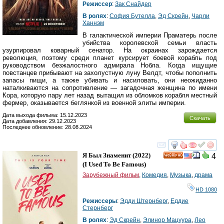
Режиссер
:
Зак Снайдер
В ролях
:
София Бутелла
,
Эд Скрейн
,
Чарли
Ханнэм
В галактической империи Праматерь после
убийства королевской семьи власть
узурпировал коварный сенатор. На окраинах зарождается
революция, поэтому среди планет курсирует боевой корабль под
руководством безжалостного адмирала Нобла. Когда ищущие
повстанцев прибывают на захолустную луну Велдт, чтобы пополнить
запасы пищи, а также убивать и насиловать, они неожиданно
наталкиваются на сопротивление — загадочная женщина по имени
Кора, которую пару лет назад вытащил из обломков корабля местный
фермер, оказывается беглянкой из военной элиты империи.
Дата выхода фильма: 15.12.2023
Скачать
Дата добавления: 29.12.2023
Последнее обновление: 28.08.2024
смотреть
инте
Я Был Знаменит
(2022)
4
HD
(
I Used To Be Famous
)
Зарубежный фильм
,
Комедия
,
Музыка
,
драма
HD 1080
Режиссеры
:
Эдди Штернберг
,
Еддие
Стернберг
В ролях
:
Эд Скрейн
,
Элинор Мацуура
,
Лео