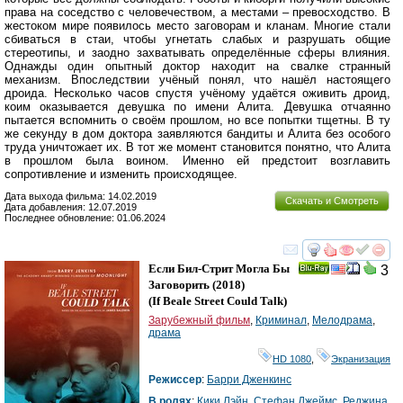
права на соседство с человечеством, а местами – превосходство. В
жестоком мире появилось место заговорам и кланам. Многие стали
сбиваться в стаи, чтобы угнетать слабых и разрушать общие
стереотипы, и заодно захватывать определённые сферы влияния.
Однажды один опытный доктор находит на свалке странный
механизм. Впоследствии учёный понял, что нашёл настоящего
дроида. Несколько часов спустя учёному удаётся оживить дроид,
коим оказывается девушка по имени Алита. Девушка отчаянно
пытается вспомнить о своём прошлом, но все попытки тщетны. В ту
же секунду в дом доктора заявляются бандиты и Алита без особого
труда уничтожает их. В тот же момент становится понятно, что Алита
в прошлом была воином. Именно ей предстоит возглавить
сопротивление и изменить происходящее.
Дата выхода фильма: 14.02.2019
Скачать и Смотреть
Дата добавления: 12.07.2019
Последнее обновление: 01.06.2024
смотреть
инте
Если Бил-Стрит Могла Бы
3
Ray
Заговорить
(2018)
(
If Beale Street Could Talk
)
Зарубежный фильм
,
Криминал
,
Мелодрама
,
драма
HD 1080
,
Экранизация
Режиссер
:
Барри Дженкинс
В ролях
:
Кики Лэйн
,
Стефан Джеймс
,
Реджина