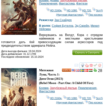
Боевик
,
Драма
,
Зарубежный фильм
,
Приключения
,
Фантастика
,
Фэнтези
HD 2160р
,
HD 1080
,
HD 720
,
Sci-Fi
(Научная фантастика)
,
Про космос
Режиссер
:
Зак Снайдер
В ролях
:
София Бутелла
,
Эд Скрейн
,
Михил
Хёйсман
Вернувшись на Велдт, Кора с отрядом
наёмников и местными крестьянами
готовится дать бой превосходящим силам агрессоров под
предводительством адмирала Нобла.
Дата выхода фильма: 19.04.2024
Скачать и Смотреть
Дата добавления: 31.12.1799
Последнее обновление: 15.10.2024
смотреть
инте
Мятежная
28
HD
Луна, Часть 1:
Дитя Огня
(2023)
(
Rebel Moon - Part One: A Child Of Fire
)
Боевик
,
Зарубежный фильм
,
Приключения
,
Фантастика
HD 2160р
,
HD 1080
,
HD 720
,
Sci-Fi
(Научная фантастика)
,
Про космос