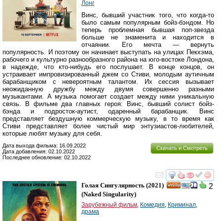
Лонг
Винс, бывший участник того, что когда-то
было самым популярным бойз-бэндом. Но
теперь проблемная бывшая поп-звезда
больше не знаменита и находится в
отчаянии. Его мечта — вернуть
популярность. И поэтому он начинает выступать на улицах Пекхэма,
рабочего и культурно разнообразного района на юго-востоке Лондона,
в надежде, что кто-нибудь его послушает. В конце концов, он
устраивает импровизированный джем со Стиви, молодым аутичным
барабанщиком с невероятным талантом. Их сессия вызывает
неожиданную дружбу между двумя совершенно разными
музыкантами. А музыка помогает создает между ними уникальную
связь. В фильме два главных героя: Винс, бывший солист бойз-
бэнда и подросток-аутист, одаренный барабанщик. Винс
представляет бездушную коммерческую музыку, в то время как
Стиви представляет более чистый мир энтузиастов-любителей,
которые любят музыку для себя.
Дата выхода фильма: 16.09.2022
Скачать и Смотреть
Дата добавления: 02.10.2022
Последнее обновление: 02.10.2022
смотреть
инте
Голая Сингулярность
(2021)
2
(
Naked Singularity
)
Зарубежный фильм
,
Комедия
,
Криминал
,
драма