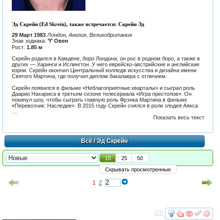
Эд Скрейн (Ed Skrein), также встречается: Скрейн Эд
29 Март 1983
Лондон, Англия, Великобритания
Знак зодиака:
♈ Овен
Рост:
1.85 м
Скрейн родился в Камдене, боро Лондона; он рос в родном боро, а также в
других — Харинги и Ислингтон. У него еврейско-австрийские и английские
корни. Скрейн окончил Центральный колледж искусства и дизайна имени
Святого Мартина, где получил диплом бакалавра с отличием.
Скрейн появился в фильме «Неблагоприятные кварталы» и сыграл роль
Даарио Нахариса в третьем сезоне телесериала «Игра престолов». Он
покинул шоу, чтобы сыграть главную роль Фрэнка Мартина в фильме
«Перевозчик: Наследие». В 2015 году Скрейн снялся в роли злодея Аякса
…
Показать весь текст
Всё
/ Эд Скрейн
15
25
50
Скрывать просмотренные
1
2
смотреть
инте