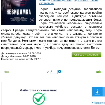
В ролях
:
Натали Дормер
,
Эд Скрейн
,
Эмили
Ратаковски
София – молодая девушка, талантливая
пианистка, у которой скоро должен пройти
очередной концерт. Однажды обычным
вечером, ничего не предвещающим беды,
Софа становится невольным свидетелем
жестокого убийства соседки с квартиры
сверху. Правда, свидетельницей она стала наполовину, ведь Софа
слепа на оба глаза, и всё, что она могла – это слышать, как кто-то
убивает девушку. Вот так вот она невольно была втянута в опасный
мир Лондона. Немногим позже становится понятно, что даже в этом
смертельно опасном мире для слепой девушки можно выстроить
неординарный маршрут мести убийце, почувствовавшим себя Богом.
Дата выхода фильма: 28.06.2018
Скачать и Смотреть
Дата добавления: 26.05.2018
Последнее обновление: 07.09.2018
1
2