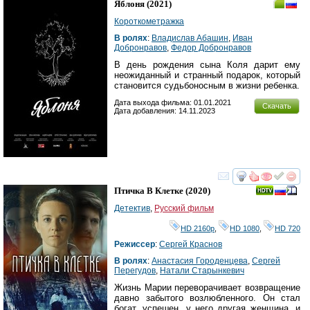
Яблоня
(2021)
Короткометражка
В ролях
:
Владислав Абашин
,
Иван
Добронравов
,
Федор Добронравов
В день рождения сына Коля дарит ему
неожиданный и странный подарок, который
становится судьбоносным в жизни ребенка.
Дата выхода фильма: 01.01.2021
Скачать
Дата добавления: 14.11.2023
смотреть
инте
Птичка В Клетке
(2020)
Детектив
,
Русский фильм
HD 2160р
,
HD 1080
,
HD 720
Режиссер
:
Сергей Краснов
В ролях
:
Анастасия Городенцева
,
Сергей
Перегудов
,
Натали Старынкевич
Жизнь Марии переворачивает возвращение
давно забытого возлюбленного. Он стал
богат, успешен, у него другая женщина, и