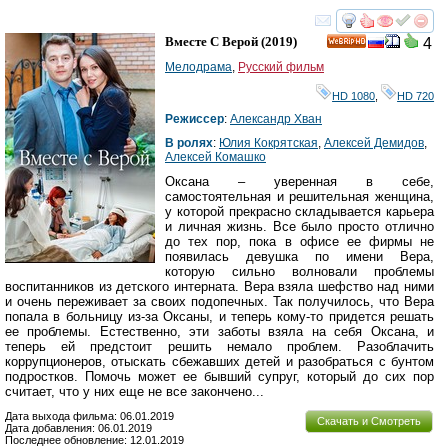
смотреть
инте
Вместе С Верой
(2019)
4
HD
Мелодрама
,
Русский фильм
HD 1080
,
HD 720
Режиссер
:
Александр Хван
В ролях
:
Юлия Кокрятская
,
Алексей Демидов
,
Алексей Комашко
Оксана – уверенная в себе,
самостоятельная и решительная женщина,
у которой прекрасно складывается карьера
и личная жизнь. Все было просто отлично
до тех пор, пока в офисе ее фирмы не
появилась девушка по имени Вера,
которую сильно волновали проблемы
воспитанников из детского интерната. Вера взяла шефство над ними
и очень переживает за своих подопечных. Так получилось, что Вера
попала в больницу из-за Оксаны, и теперь кому-то придется решать
ее проблемы. Естественно, эти заботы взяла на себя Оксана, и
теперь ей предстоит решить немало проблем. Разоблачить
коррупционеров, отыскать сбежавших детей и разобраться с бунтом
подростков. Помочь может ее бывший супруг, который до сих пор
считает, что у них еще не все закончено...
Дата выхода фильма: 06.01.2019
Скачать и Смотреть
Дата добавления: 06.01.2019
Последнее обновление: 12.01.2019