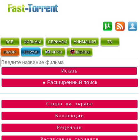
ВСЁ
ФИЛЬМЫ
СЕРИАЛЫ
АНИМАЦИЯ
ТВ
ЮМОР
ФОРУМ
ИГРЫ
КЛИПЫ
● Расширенный поиск
Скоро на экране
Коллекции
Рецензии
Расписание сериалов