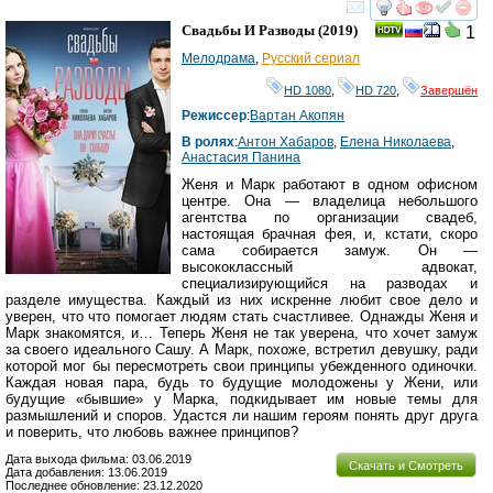
смотреть
инте
Свадьбы И Разводы
(2019)
1
Мелодрама
,
Русский сериал
HD 1080
,
HD 720
,
Завершён
Режиссер
:
Вартан Акопян
В ролях
:
Антон Хабаров
,
Елена Николаева
,
Анастасия Панина
Женя и Марк работают в одном офисном
центре. Она — владелица небольшого
агентства по организации свадеб,
настоящая брачная фея, и, кстати, скоро
сама собирается замуж. Он —
высококлассный адвокат,
специализирующийся на разводах и
разделе имущества. Каждый из них искренне любит свое дело и
уверен, что что помогает людям стать счастливее. Однажды Женя и
Марк знакомятся, и… Теперь Женя не так уверена, что хочет замуж
за своего идеального Сашу. А Марк, похоже, встретил девушку, ради
которой мог бы пересмотреть свои принципы убежденного одиночки.
Каждая новая пара, будь то будущие молодожены у Жени, или
будущие «бывшие» у Марка, подкидывает им новые темы для
размышлений и споров. Удастся ли нашим героям понять друг друга
и поверить, что любовь важнее принципов?
Дата выхода фильма: 03.06.2019
Скачать и Смотреть
Дата добавления: 13.06.2019
Последнее обновление: 23.12.2020