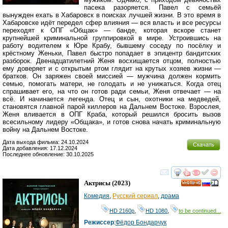
пасека разоряется. Павел с семьёй
вынужден ехать в Хабаровск в поисках лучшей жизни. В это время в
Хабаровске идёт передел сфер влияния — вся власть и все ресурсы
переходят к ОПГ «Общак» — банде, которая вскоре станет
крупнейшей криминальной группировкой в мире. Устроившись на
работу водителем к Юре Крабу, бывшему соседу по посёлку и
крёстному Женьки, Павел быстро попадает в эпицентр бандитских
разборок. Двенадцатилетний Женя восхищается отцом, полностью
ему доверяет и с открытым ртом глядит на крутых хозяев жизни —
братков. Он заряжен своей миссией — мужчина должен кормить
семью, помогать матери, не голодать и не унижаться. Когда отец
спрашивает его, на что он готов ради семьи, Женя отвечает — на
всё. И начинается легенда. Отец и сын, охотники на медведей,
становятся главной парой киллеров на Дальнем Востоке. Взрослея,
Женя вливается в ОПГ Краба, который решился бросить вызов
всесильному лидеру «Общака», и готов снова начать криминальную
войну на Дальнем Востоке.
Дата выхода фильма: 24.10.2024
Скачать
Дата добавления: 17.12.2024
Последнее обновление: 30.10.2025
смотреть
инте
Актрисы
(2023)
HD
Комедия
,
Русский сериал
,
драма
HD 2160р
,
HD 1080
,
to be continued...
Режиссер
:
Фёдор Бондарчук