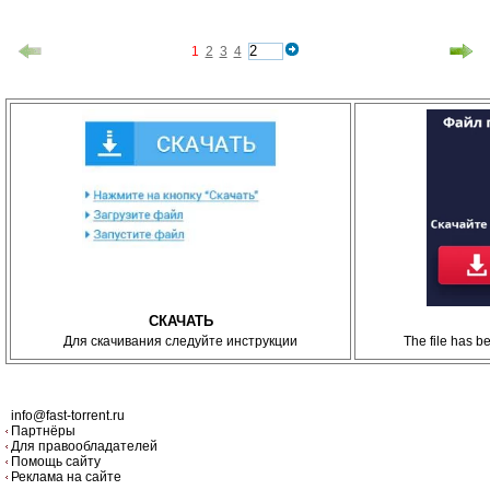
1
2
3
4
СКАЧАТЬ
Для скачивания следуйте инструкции
The file has 
info@fast-torrent.ru
Партнёры
Для правообладателей
Помощь сайту
Реклама на сайте