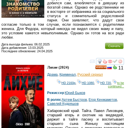
добился сам, влюбляется в девушку из
богатой семьи. Однако ее родственники не
в восторге от избранника из-за социального
статуса и сомнительной родословной
парня. Они заявляют, что дадут свое
согласие только в том случае, если познакомятся с родителями
жениха. Для Федора, который никогда не видел своих маму и папу,
это условие кажется невыполнимым. Однако он готов на все ради
любви.
Дата выхода фильма: 06.02.2025
Скачать
Дата добавления: 13.03.2025
Последнее обновление: 24.04.2025
смотреть
инте
Лихие
(2024)
11
HD
Драма
,
Криминал
,
Русский сериал
HD 2160р
,
HD 1080
,
HD 720
,
to be
continued...
Режиссер
:
Юрий Быков
В ролях
:
Артем Быстров
,
Егор Кенжаметов
,
Савелий Кудряшов
Хабаровский край. Тайга. Павел Лиховцев,
старший егерь и охотник на медведей,
держит в тайге пасеку и воспитывает
старшего сына Женьку настоящим
мужиком. Однако, с приходом девяностых