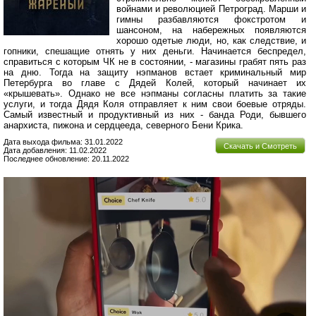
войнами и революцией Петроград. Марши и
гимны разбавляются фокстротом и
шансоном, на набережных появляются
хорошо одетые люди, но, как следствие, и
гопники, спешащие отнять у них деньги. Начинается беспредел,
справиться с которым ЧК не в состоянии, - магазины грабят пять раз
на дню. Тогда на защиту нэпманов встает криминальный мир
Петербурга во главе с Дядей Колей, который начинает их
«крышевать». Однако не все нэпманы согласны платить за такие
услуги, и тогда Дядя Коля отправляет к ним свои боевые отряды.
Самый известный и продуктивный из них - банда Роди, бывшего
анархиста, пижона и сердцееда, северного Бени Крика.
Дата выхода фильма: 31.01.2022
Скачать и Смотреть
Дата добавления: 11.02.2022
Последнее обновление: 20.11.2022