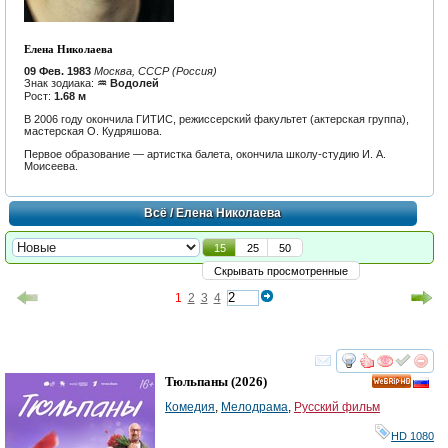
Елена Николаева
09 Фев. 1983
Москва, СССР (Россия)
Знак зодиака:
♒ Водолей
Рост:
1.68 м
В 2006 году окончила ГИТИС, режиссерский факультет (актерская группа),
мастерская О. Кудряшова.
Первое образование — артистка балета, окончила школу-студию И. А.
Моисеева.
Всё
/ Елена Николаева
15
25
50
Скрывать просмотренные
1
2
3
4
смотреть
инте
Тюльпаны
(2026)
HD
Комедия
,
Мелодрама
,
Русский фильм
HD 1080