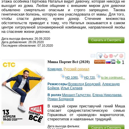
этажа особняка Портнова Наталья видит девочку, которая никогда не
выходит из дома. Любое общение с внешним миром для девочки
объявлено смертельно опасным и строго запрещено. Такова
генетическая болезнь, которую она унаследовала от мамы. Для того,
чтобы спасти девочку, нужен донор. Стечение множества
обстоятельств приводит к тому, что Наталья оказывается в самом
центре хитроумной злонамеренной комбинации, направленной якобы
на спасение жизни девочки.
Дата выхода фильма: 26.09.2020
Скачать и Смотреть
Дата добавления: 28.09.2020
Последнее обновление: 07.10.2020
смотреть
инте
Миша Портит Всё
(2020)
1
HD
Комедия
,
Русский сериал
HD 1080
,
HD 720
,
to be continued...
Режиссеры
:
Всеволод Бродский
,
Александр
Бойков
,
Илья Силаев
В ролях
:
Михаил Галустян
,
Елена Николаева
,
Роман Богданов
В каждой серии приставучий гений Миша
спасает среднестатистическую семью
Горшковых от «разводов» маркетологов,
стереотипов и навязанных традиций.
Дата выхода фильма:
Скачать и Смотреть