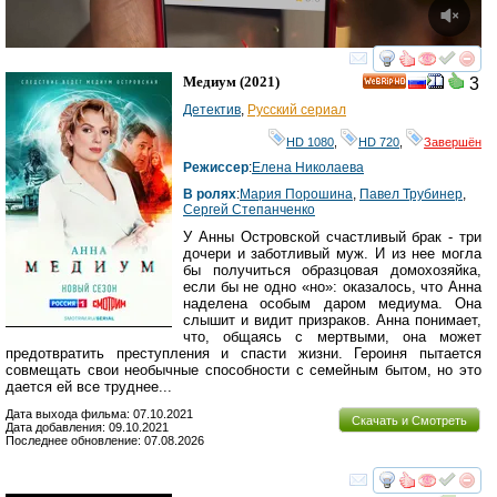
смотреть
инте
Медиум
(2021)
3
HD
Детектив
,
Русский сериал
HD 1080
,
HD 720
,
Завершён
Режиссер
:
Елена Николаева
В ролях
:
Мария Порошина
,
Павел Трубинер
,
Сергей Степанченко
У Анны Островской счастливый брак - три
дочери и заботливый муж. И из нее могла
бы получиться образцовая домохозяйка,
если бы не одно «но»: оказалось, что Анна
наделена особым даром медиума. Она
слышит и видит призраков. Анна понимает,
что, общаясь с мертвыми, она может
предотвратить преступления и спасти жизни. Героиня пытается
совмещать свои необычные способности с семейным бытом, но это
дается ей все труднее...
Дата выхода фильма: 07.10.2021
Скачать и Смотреть
Дата добавления: 09.10.2021
Последнее обновление: 07.08.2026
смотреть
инте