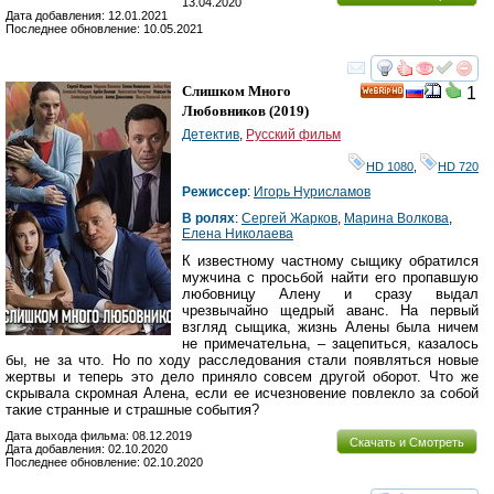
13.04.2020
Дата добавления: 12.01.2021
Последнее обновление: 10.05.2021
смотреть
инте
Слишком Много
1
HD
Любовников
(2019)
Детектив
,
Русский фильм
HD 1080
,
HD 720
Режиссер
:
Игорь Нурисламов
В ролях
:
Сергей Жарков
,
Марина Волкова
,
Елена Николаева
К известному частному сыщику обратился
мужчина с просьбой найти его пропавшую
любовницу Алену и сразу выдал
чрезвычайно щедрый аванс. На первый
взгляд сыщика, жизнь Алены была ничем
не примечательна, – зацепиться, казалось
бы, не за что. Но по ходу расследования стали появляться новые
жертвы и теперь это дело приняло совсем другой оборот. Что же
скрывала скромная Алена, если ее исчезновение повлекло за собой
такие странные и страшные события?
Дата выхода фильма: 08.12.2019
Скачать и Смотреть
Дата добавления: 02.10.2020
Последнее обновление: 02.10.2020