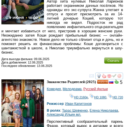
Автор хита нулевых Николай Ларионов
работает охранником дачных посёлков. Но
однажды его экс-супруга Жанна улетает в
отпуск и просит присмотреть за их 14-
летней дочерью Кошей, которую тот
никогда не видел. Подросток не рад
появлению инфантильного отца-разгильдяя
и мечтает избавиться от него, пристроив в хорошие женские руки.
Неожиданно затея Коши рождает прибыльный бизнес — онлайн-
агентство знакомств. Новое дело не только сблизит отца и дочь, но и
поможет решить их финансовые проблемы: Коше договориться с
шантажисткой в школе, а Николаю триумфально вернуться в шоу-
бизнес.
Дата выхода фильма: 09.06.2025
Скачать
Дата добавления: 12.06.2025
Последнее обновление: 13.06.2025
смотреть
инте
Знакомство Родителей
(2025)
5
HD
Комедия
,
Мелодрама
,
Русский фильм
HD 2160р
,
HD 1080
,
HD 720
Режиссер
:
Иван Капитонов
В ролях
:
Тарас Шевченко
,
Елена Николаева
,
Александр Ильин мл.
Перспективный сообразительный парень
Федор, который вырос в детдоме и всего