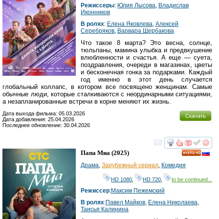
Режиссеры
:
Юлия Лысова
,
Владислав
Иконников
В ролях
:
Елена Яковлева
,
Алексей
Серебряков
,
Варвара Щербакова
Что такое 8 марта? Это весна, солнце,
тюльпаны, мамина улыбка и предвкушение
влюбленности и счастья. А еще — суета,
поздравления, очереди в магазинах, цветы
и бесконечная гонка за подарками. Каждый
год именно в этот день случается
глобальный коллапс, в котором все посвящено женщинам. Самые
обычные люди, которые сталкиваются с неординарными ситуациями,
а незапланированные встречи в корне меняют их жизнь.
Дата выхода фильма: 05.03.2026
Скачать
Дата добавления: 25.04.2026
Последнее обновление: 30.04.2026
смотреть
инте
Папа Миа
(2025)
HD
Драма
,
Зарубежный сериал
,
Комедия
HD 1080
,
HD 720
,
to be continued...
Режиссер
:
Максим Пежемский
В ролях
:
Павел Майков
,
Елена Николаева
,
Таисья Калинина