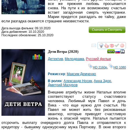
все же прежняя любовь просыпается
снова. На пути к их возможному счастью
встает загадочная смерть чужестранки.
Марии придется разгадать ее тайну, даже
если разгадка окажется страшнее неизвестности.
Дата выхода фильма: 09.10.2020
Скачать и Смотреть
Дата добавления: 10.10.2020
Последнее обновление: 25.10.2020
смотреть
инте
Дети Ветра
(2020)
Детектив
,
Мелодрама
,
Русский фильм
HD 2160р
,
HD 1080
Режиссер
:
Максим Демченко
В ролях
:
Александр Носик
,
Анна Здор
,
Дмитрий Мазуров
Внешние атрибуты жизни Натальи вполне
соответствуют статусу счастливого
человека. Любимый муж Павел и дочь
Вика - что еще нужно для счастья. Но
Павел не может жить без рискованных
авантюр, которые приводят счастливую
жизнь к опасной черте. Наталья пытается
отсрочить выплату очередного долга Павла и отправляется к
кредитору - бывшему однокурснику мужа Портнову. В окне второго