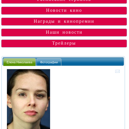
Новости кино
Награды и кинопремии
Наши новости
Трейлеры
Елена Николаева
Фотографии