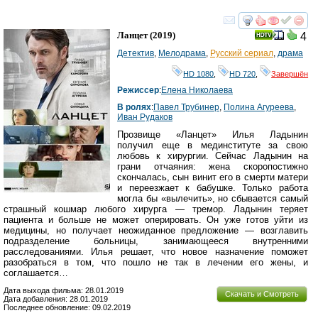
смотреть
инте
Ланцет
(2019)
4
Детектив
,
Мелодрама
,
Русский сериал
,
драма
HD 1080
,
HD 720
,
Завершён
Режиссер
:
Елена Николаева
В ролях
:
Павел Трубинер
,
Полина Агуреева
,
Иван Рудаков
Прозвище «Ланцет» Илья Ладынин
получил еще в мединституте за свою
любовь к хирургии. Сейчас Ладынин на
грани отчаяния: жена скоропостижно
скончалась, сын винит его в смерти матери
и переезжает к бабушке. Только работа
могла бы «вылечить», но сбывается самый
страшный кошмар любого хирурга — тремор. Ладынин теряет
пациента и больше не может оперировать. Он уже готов уйти из
медицины, но получает неожиданное предложение — возглавить
подразделение больницы, занимающееся внутренними
расследованиями. Илья решает, что новое назначение поможет
разобраться в том, что пошло не так в лечении его жены, и
соглашается…
Дата выхода фильма: 28.01.2019
Скачать и Смотреть
Дата добавления: 28.01.2019
Последнее обновление: 09.02.2019