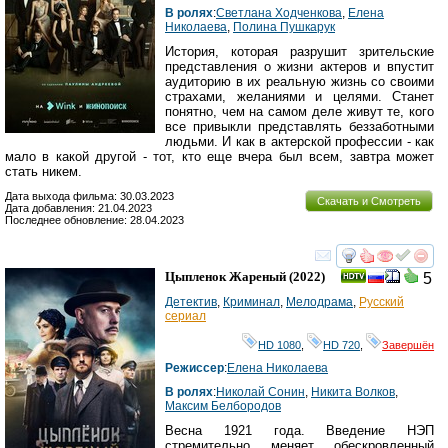
В ролях
:
Светлана Ходченкова
,
Елена
Николаева
,
Полина Пушкарук
История, которая разрушит зрительские
представления о жизни актеров и впустит
аудиторию в их реальную жизнь со своими
страхами, желаниями и целями. Станет
понятно, чем на самом деле живут те, кого
все привыкли представлять беззаботными
людьми. И как в актерской профессии - как
мало в какой другой - тот, кто еще вчера был всем, завтра может
стать никем.
Дата выхода фильма: 30.03.2023
Скачать и Смотреть
Дата добавления: 21.04.2023
Последнее обновление: 28.04.2023
смотреть
инте
Цыпленок Жареный
(2022)
5
Детектив
,
Криминал
,
Мелодрама
,
Русский
сериал
HD 1080
,
HD 720
,
Завершён
Режиссер
:
Елена Николаева
В ролях
:
Николай Сонин
,
Никита Волков
,
Максим Белбородов
Весна 1921 года. Введение НЭП
стремительно меняет обескровленный