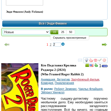
Энди Фикмен (Andy Fickman)
Всё
/ Энди Фикмен
15
25
50
Скрывать просмотренные
1
2
смотреть
инте
Кто Подставил Кролика
1
Роджера 2
(2024)
(
Who Framed Roger Rabbit 2
)
Анимация
,
Детектив
,
Зарубежный фильм
,
Комедия
,
Приключения
В ролях
:
Роберт Земекис
,
Чарльз Флайшер
,
Эйприл Уинчелл
Частному сыщику-детективу поручено
необычное дело. Ему необходимо заняться
расследованием загадочного
преступления. Всё бы ничего, но главным