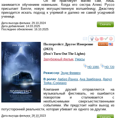
Он не практикует магию сам, лишь
занимается обучением новеньких. Когда его сестра Алекс Руссо
присылает Билли, новую могущественную волшебницу, Джастину
приходится искать подход к упрямой и далеко не самой усидчивой
ученице.
Дата выхода фильма: 29.10.2024
Скачать
Дата добавления: 14.03.2025
Последнее обновление: 16.10.2025
смотреть
инте
Полтергейст: Другое Измерение
HD
(2023)
(
Don't Turn Out The Lights
)
Зарубежный фильм
,
Ужасы
HD 1080
,
HD 720
Режиссер
:
Энди Фикмен
В ролях
:
Амбер Йанеа
,
Ана Замбрана
,
Дарyл
Тофа–Сориано
Компания друзей отправляется на
музыкальный фестиваль, но ошибается
поворотом и сталкивается с
необъяснимыми сверхъестественными
событиями. Им предстоит найти выход из
потусторонней реальности, которая убивает их одного за другим.
Дата выхода фильма: 28.10.2023
Скачать