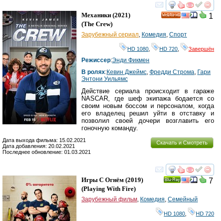
смотреть
инте
Механики
(2021)
1
HD
(
The Crew
)
Зарубежный сериал
,
Комедия
,
Спорт
HD 1080
,
HD 720
,
Завершён
Режиссер
:
Энди Фикмен
В ролях
:
Кевин Джеймс
,
Фредди Строма
,
Гари
Энтони Уильямс
Действие сериала происходит в гараже
NASCAR, где шеф экипажа бодается со
своим новым боссом и персоналом, когда
его владелец решил уйти в отставку и
позволил своей дочери возглавить его
гоночную команду.
Дата выхода фильма: 15.02.2021
Скачать и Смотреть
Дата добавления: 20.02.2021
Последнее обновление: 01.03.2021
смотреть
инте
Игры С Огнём
(2019)
7
Ray
(
Playing With Fire
)
Зарубежный фильм
,
Комедия
,
Семейный
HD 1080
,
HD 720