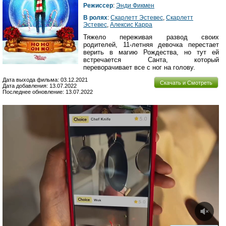
Режиссер
:
Энди Фикмен
В ролях
:
Скарлетт Эстевес
,
Скарлетт
Эстевес
,
Алексис Карра
Тяжело переживая развод своих
родителей, 11-летняя девочка перестает
верить в магию Рождества, но тут ей
встречается Санта, который
переворачивает все с ног на голову.
Дата выхода фильма: 03.12.2021
Скачать и Смотреть
Дата добавления: 13.07.2022
Последнее обновление: 13.07.2022