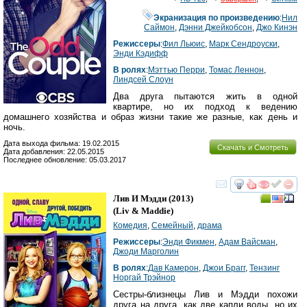
Экранизация по произведению
:
Нил
Саймон
,
Дэнни Джейкобсон
,
Джо Кинэн
Режиссеры
:
Фил Льюис
,
Марк Сендроуски
,
Энди Кэдифф
В ролях
:
Мэттью Перри
,
Томас Леннон
,
Линдсей Слоун
Два друга пытаются жить в одной
квартире, но их подход к ведению
домашнего хозяйства и образ жизни такие же разные, как день и
ночь.
Дата выхода фильма: 19.02.2015
Скачать и Смотреть
Дата добавления: 22.05.2015
Последнее обновление: 05.03.2017
смотреть
инте
Лив И Мэдди
(2013)
(
Liv & Maddie
)
Комедия
,
Семейный
,
драма
Режиссеры
:
Энди Фикмен
,
Адам Вайсман
,
Джоди Марголин
В ролях
:
Дав Камерон
,
Джои Брагг
,
Тензинг
Норгай Трэйнор
Сестры-близнецы Лив и Мэдди похожи
друга на друга, как две капли воды, но их