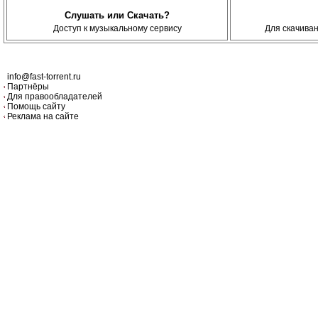
Слушать или Скачать?
Доступ к музыкальному сервису
Для скачива
info@fast-torrent.ru
Партнёры
Для правообладателей
Помощь сайту
Реклама на сайте