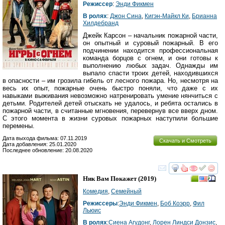
Режиссер
:
Энди Фикмен
В ролях
:
Джон Сина
,
Кигэн-Майкл Ки
,
Брианна
Хилдебранд
Джейк Карсон – начальник пожарной части,
он опытный и суровый пожарный. В его
подчинении находится профессиональная
команда борцов с огнем, и они готовы к
выполнению любых задач. Однажды им
выпало спасти троих детей, находившихся
в опасности – им грозила гибель от лесного пожара. Но, несмотря на
весь их опыт, пожарные очень быстро поняли, что даже с их
навыками выживания невозможно натренировать умение нянчиться с
детьми. Родителей детей отыскать не удалось, и ребята остались в
пожарной части, в считанные мгновения, перевернув все вверх дном.
С этого момента в жизни суровых пожарных наступили большие
перемены.
Дата выхода фильма: 07.11.2019
Скачать и Смотреть
Дата добавления: 25.01.2020
Последнее обновление: 20.08.2020
смотреть
инте
Ник Вам Покажет
(2019)
Комедия
,
Семейный
Режиссеры
:
Энди Фикмен
,
Боб Коэрр
,
Фил
Льюис
В ролях
:
Сиена Агудонг
,
Лорен Линдси Донзис
,