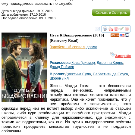
ему приходилось выезжать по службе.
Дата выхода фильма: 19.09.2016
Скачать и Смотреть
Дата добавления: 17.10.2016
Последнее обновление: 09.05.2018
смотреть
инте
Путь К Выздоровлению
(2016)
(
Recovery Road
)
Зарубежный сериал
,
драма
Завершён
Режиссеры
:
Крис Грисмер
,
Джоэнна Кернс
,
Дэвид Пэймер
В ролях
:
Джессика Сула
,
Себастьян де Соуса
,
Шэрон Лил
Жизнь Мэдди Грэм — это бесконечная
череда вечеринок, непременными
атрибутами которых являются алкоголь и
наркотики. Она не хочет признавать, что у
нее проблемы с зависимостью, пока
однажды перед ней не встает выбор: либо исключение из старшей
школы, либо курс реабилитации от пагубного пристрастия. Мэдди
отправляется в клинику для наркозависимых, где знакомится с
такими же подростками, как она. На пути к выздоровлению ребятам
предстоит преодолеть множество трудностей и не поддаться
соблазнам.