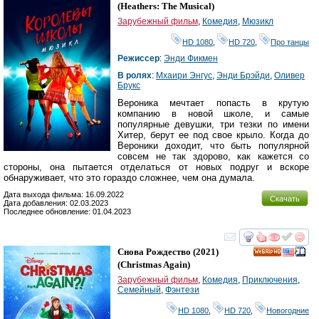
HD
(
Heathers: The Musical
)
Зарубежный фильм
,
Комедия
,
Мюзикл
HD 1080
,
HD 720
,
Про танцы
Режиссер
:
Энди Фикмен
В ролях
:
Мхаири Энгус
,
Энди Брэйди
,
Оливер
Брукс
Вероника мечтает попасть в крутую
компанию в новой школе, и самые
популярные девушки, три тезки по имени
Хитер, берут ее под свое крыло. Когда до
Вероники доходит, что быть популярной
совсем не так здорово, как кажется со
стороны, она пытается отделаться от новых подруг и вскоре
обнаруживает, что это гораздо сложнее, чем она думала.
Дата выхода фильма: 16.09.2022
Скачать
Дата добавления: 02.03.2023
Последнее обновление: 01.04.2023
смотреть
инте
Снова Рождество
(2021)
HD
(
Christmas Again
)
Зарубежный фильм
,
Комедия
,
Приключения
,
Семейный
,
Фэнтези
HD 1080
,
HD 720
,
Новогодние