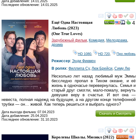
Дата добавления: 14.01.2025
Последнее обновление: 14.01.2025
смотреть
инте
Ещё Одна Настоящая
4
Любовь
(2023)
(
One True Loves
)
Зарубежный фильм
,
Комедия
,
Мелодрама
,
драма
HD 1080
,
HD 720
,
Про любовь
Режиссер
:
Энди Фикмен
В ролях
:
Филлипа Су
,
Люк Брейси
,
Симу Лю
Несколько лет назад любимый муж Эммы
бесследно пропал в Тихом океане, и её
жизнь в одночасье перевернулась. Семья и
старый друг смогли, мало-помалу, вернуть
девушке веру в счастье. И вот она —
невеста, полная надежд на будущее, а на другом конце телефонной
трубки — он… живой. Как теперь решиться и выбрать одного?
Дата выхода фильма: 07.04.2023
Скачать и Смотреть
Дата добавления: 25.04.2023
Последнее обновление: 31.10.2023
смотреть
инте
Королевы Школы. Мюзикл
(2022)