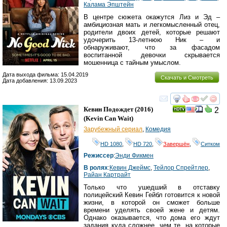
Калама Эпштейн
В центре сюжета окажутся Лиз и Эд –
амбициозная мать и легкомысленный отец,
родители двоих детей, которые решают
удочерить 13-летнюю Ник – и
обнаруживают, что за фасадом
воспитанной девочки скрывается
мошенница с тайным умыслом.
Дата выхода фильма: 15.04.2019
Скачать и Смотреть
Дата добавления: 13.09.2023
смотреть
инте
Кевин Подождет
(2016)
2
(
Kevin Can Wait
)
Зарубежный сериал
,
Комедия
HD 1080
,
HD 720
,
Завершён
,
Ситком
Режиссер
:
Энди Фикмен
В ролях
:
Кевин Джеймс
,
Тейлор Спрейтлер
,
Райан Картрайт
Только что ушедший в отставку
полицейский Кевин Гейбл готовится к новой
жизни, в которой он сможет больше
времени уделять своей жене и детям.
Однако оказывается, что дома его ждут
задания куда сложнее, чем те, на которые