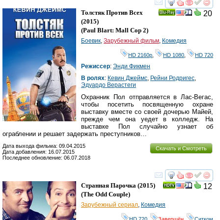
смотреть
инте
Толстяк Против Всех
20
Ray
(2015)
(
Paul Blart: Mall Cop 2
)
Боевик
,
Зарубежный фильм
,
Комедия
HD 2160р
,
HD 1080
,
HD 720
Режиссер
:
Энди Фикмен
В ролях
:
Кевин Джеймс
,
Рейни Родригес
,
Эдуардо Верастеги
Охранник Пол отправляется в Лас-Вегас,
чтобы посетить посвященную охране
выставку вместе со своей дочерью Майей,
прежде чем она уедет в колледж. На
выставке Пол случайно узнает об
ограблении и решает задержать преступников…
Дата выхода фильма: 09.04.2015
Скачать и Смотреть
Дата добавления: 16.07.2015
Последнее обновление: 06.07.2018
смотреть
инте
Странная Парочка
(2015)
12
(
The Odd Couple
)
Зарубежный сериал
,
Комедия
HD 720
,
Завершён
,
Ситком