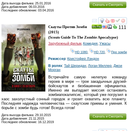
Дата выхода фильма: 25.01.2016
Скачать и Смотреть
Дата добавления: 06.03.2016
Последнее обновление: 03.04.2016
смотреть
инте
Скауты Против Зомби
111
Ray
(2015)
(
Scouts Guide To The Zombie Apocalypse
)
Зарубежный фильм
,
Комедия
,
Ужасы
HD 1080
,
HD 720
,
Про зомби
Режиссер
:
Кристофер Лэндон
В ролях
:
Тай Шеридан
,
Логан Миллер
,
Джои
Морган
Встречайте самую нелепую команду
героев в мире — трое закадычных друзей-
бойскаутов и безбашенная официантка.
Именно им выпадает миссия остановить
зомбиапокалипсис, который уже погрузил в
хаос захолустный сонный городок и грозит охватить всю планету.
Последняя надежда человечества — скаутские приемы и умения. К
борьбе с зомби будь готов! Всегда готов!
Дата выхода фильма: 29.10.2015
Скачать и Смотреть
Дата добавления: 21.11.2015
Последнее обновление: 16.12.2019