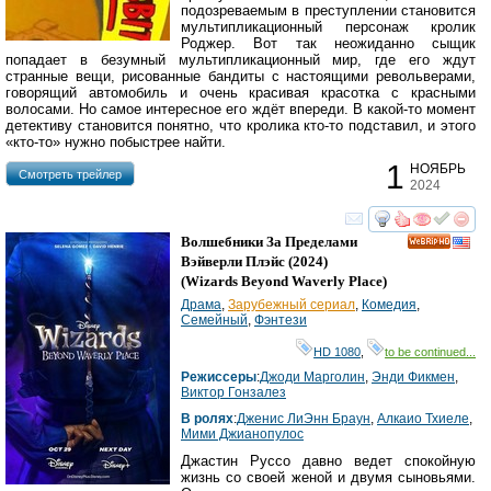
подозреваемым в преступлении становится
мультипликационный персонаж кролик
Роджер. Вот так неожиданно сыщик
попадает в безумный мультипликационный мир, где его ждут
странные вещи, рисованные бандиты с настоящими револьверами,
говорящий автомобиль и очень красивая красотка с красными
волосами. Но самое интересное его ждёт впереди. В какой-то момент
детективу становится понятно, что кролика кто-то подставил, и этого
«кто-то» нужно побыстрее найти.
1
НОЯБРЬ
Cмотреть трейлер
2024
смотреть
инте
Волшебники За Пределами
HD
Вэйверли Плэйс
(2024)
(
Wizards Beyond Waverly Place
)
Драма
,
Зарубежный сериал
,
Комедия
,
Семейный
,
Фэнтези
HD 1080
,
to be continued...
Режиссеры
:
Джоди Марголин
,
Энди Фикмен
,
Виктор Гонзалез
В ролях
:
Дженис ЛиЭнн Браун
,
Алкаио Тхиеле
,
Мими Джианопулос
Джастин Руссо давно ведет спокойную
жизнь со своей женой и двумя сыновьями.