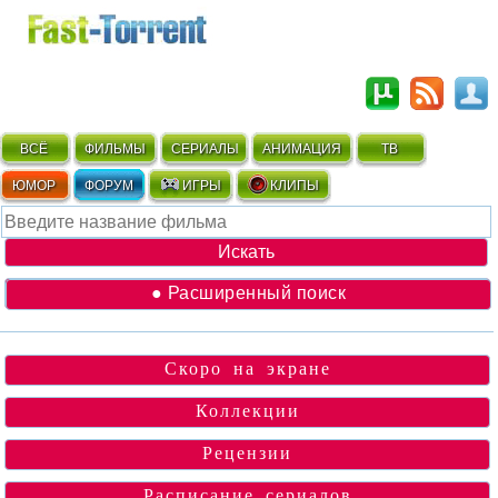
ВСЁ
ФИЛЬМЫ
СЕРИАЛЫ
АНИМАЦИЯ
ТВ
ЮМОР
ФОРУМ
ИГРЫ
КЛИПЫ
● Расширенный поиск
Скоро на экране
Коллекции
Рецензии
Расписание сериалов