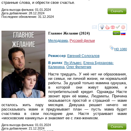
странные слова, и обрести свое счастье.
Дата выхода фильма: 01.01.2024
Скачать
Дата добавления: 28.12.2024
Последнее обновление: 31.12.2024
смотреть
инте
Главное Желание
(2024)
Мелодрама
,
Русский фильм
HD 1080
Режиссер
:
Евгений Сологалов
В ролях
:
Ян Ильвес
,
Елена Бурханова-
Калинина
,
Олег Филипчик
Насте тридцать. У неё нет ни образования,
ни семьи, ни личной жизни, ни нормальной
работы. За душой только мамина однушка,
в которой они живут вдвоем, и
потребительский кредит. Однажды Насте
звонит врач её мамы, Людмилы. Причина
оказывается простой и страшной — маме
осталось жить пару месяцев. Девушка решает ничего не
рассказывать маме и придумывает план — пусть мама будет
счастлива в свои последние дни. Настя устраивает маме
«московские каникулы» и знакомит ее с лже-женихом.
Дата выхода фильма: 01.01.2024
Скачать
Дата добавления: 21.12.2024