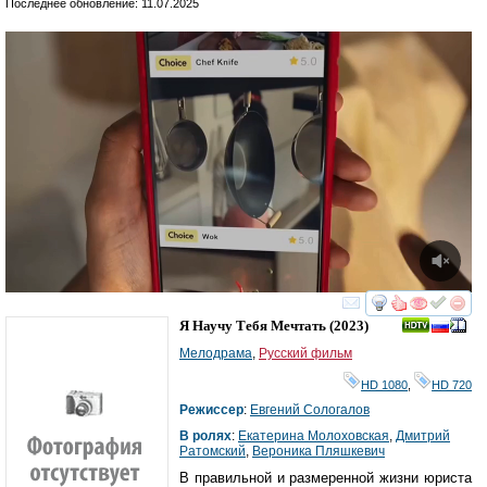
Последнее обновление: 11.07.2025
смотреть
инте
Я Научу Тебя Мечтать
(2023)
Мелодрама
,
Русский фильм
HD 1080
,
HD 720
Режиссер
:
Евгений Сологалов
В ролях
:
Екатерина Молоховская
,
Дмитрий
Ратомский
,
Вероника Пляшкевич
В правильной и размеренной жизни юриста