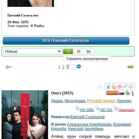
Евгений Сологалов
20 Фев. 1975
-
Знак зодиака:
♓ Рыбы
Всё
/ Евгений Сологалов
15
25
50
Скрывать просмотренные
1
2
смотреть
инте
Омут
(2025)
1
HD
Драма
,
Мелодрама
,
Русский сериал
,
Триллер
HD 1080
,
HD 720
,
Завершён
Режиссер
:
Евгений Сологалов
В ролях
:
Александра Никифорова
,
Владимир
Курцеба
,
Николай Чиндяйкин
Алёна, врач скорой помощи, мечтает о