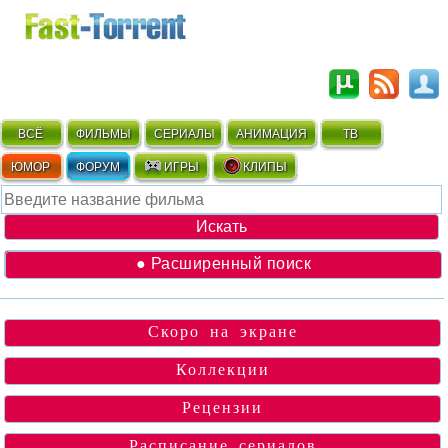
ВСЁ
ФИЛЬМЫ
СЕРИАЛЫ
АНИМАЦИЯ
ТВ
ЮМОР
ФОРУМ
ИГРЫ
КЛИПЫ
● Расширенный поиск
Скоро на экране
Коллекции
Рецензии
Расписание сериалов