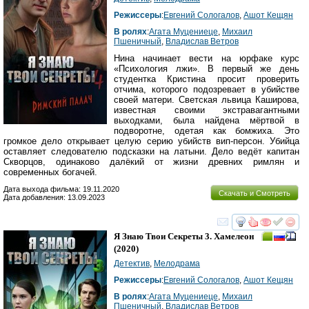
Режиссеры
:
Евгений Сологалов
,
Ашот Кещян
В ролях
:
Агата Муцениеце
,
Михаил
Пшеничный
,
Владислав Ветров
Нина начинает вести на юрфаке курс
«Психология лжи». В первый же день
студентка Кристина просит проверить
отчима, которого подозревает в убийстве
своей матери. Светская львица Каширова,
известная своими экстравагантными
выходками, была найдена мёртвой в
подворотне, одетая как бомжиха. Это
громкое дело открывает целую серию убийств вип-персон. Убийца
оставляет следователю подсказки на латыни. Дело ведёт капитан
Скворцов, одинаково далёкий от жизни древних римлян и
современных богачей.
Дата выхода фильма: 19.11.2020
Скачать и Смотреть
Дата добавления: 13.09.2023
смотреть
инте
Я Знаю Твои Секреты 3. Хамелеон
(2020)
Детектив
,
Мелодрама
Режиссеры
:
Евгений Сологалов
,
Ашот Кещян
В ролях
:
Агата Муцениеце
,
Михаил
Пшеничный
,
Владислав Ветров