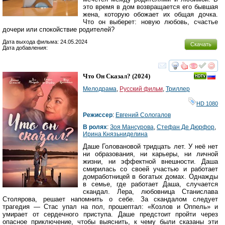
это время в дом возвращается его бывшая
жена, которую обожает их общая дочка.
Что он выберет: новую любовь, счастье
дочери или спокойствие родителей?
Дата выхода фильма: 24.05.2024
Скачать
Дата добавления:
смотреть
инте
Что Он Сказал?
(2024)
Мелодрама
,
Русский фильм
,
Триллер
HD 1080
Режиссер
:
Евгений Сологалов
В ролях
:
Зоя Мансурова
,
Стефан Де Дюрфор
,
Ирина Князьниделина
Даше Головановой тридцать лет. У неё нет
ни образования, ни карьеры, ни личной
жизни, ни эффектной внешности. Даша
смирилась со своей участью и работает
домработницей в богатых домах. Однажды
в семье, где работает Даша, случается
скандал. Лера, любовница Станислава
Столярова, решает напомнить о себе. За скандалом следует
трагедия — Стас упал на пол, прошептал: «Козлов и Оппель» и
умирает от сердечного приступа. Даше предстоит пройти через
опасное приключение, чтобы выяснить, к чему были сказаны эти