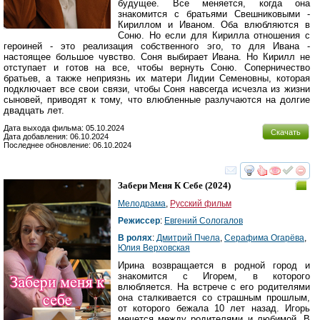
будущее. Все меняется, когда она
знакомится с братьями Свешниковыми -
Кириллом и Иваном. Оба влюбляются в
Соню. Но если для Кирилла отношения с
героиней - это реализация собственного эго, то для Ивана -
настоящее большое чувство. Соня выбирает Ивана. Но Кирилл не
отступает и готов на все, чтобы вернуть Соню. Соперничество
братьев, а также неприязнь их матери Лидии Семеновны, которая
подключает все свои связи, чтобы Соня навсегда исчезла из жизни
сыновей, приводят к тому, что влюбленные разлучаются на долгие
двадцать лет.
Дата выхода фильма: 05.10.2024
Скачать
Дата добавления: 06.10.2024
Последнее обновление: 06.10.2024
смотреть
инте
Забери Меня К Себе
(2024)
Мелодрама
,
Русский фильм
Режиссер
:
Евгений Сологалов
В ролях
:
Дмитрий Пчела
,
Серафима Огарёва
,
Юлия Верховская
Ирина возвращается в родной город и
знакомится с Игорем, в которого
влюбляется. На встрече с его родителями
она сталкивается со страшным прошлым,
от которого бежала 10 лет назад. Игорь
мечется между родителями и любимой. В