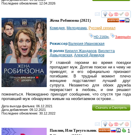
Последнее обновление: 12.04.2026
смотреть
инте
Жена Робинзона
(2021)
HD
Комедия
,
Мелодрама
,
Русский сериал
HD 2160р
,
Завершён
Режиссер
:
Валерия Ивановская
В ролях
:
Кирилл Жандаров
,
Виолетта
Давыдовская
,
Алексей Демидов
У главной героини во время поездки
пропадает муж. Долгие поиски ни к чему не
приводят, и его официально признают
погибшим. В трудный момент плечо
женщине подставляет лучший друг
супруга. Незаметно для обоих дружба
перерастает в любовь, и они решают
пожениться. Неожиданно приходит сообщение, что спустя три года
пропавший муж обнаружен живым на необитаемом острове...
Дата выхода фильма: 06.12.2021
Скачать и Смотреть
Дата добавления: 09.12.2021
Последнее обновление: 30.12.2022
смотреть
инте
Павлин, Или Треугольник
1
HD