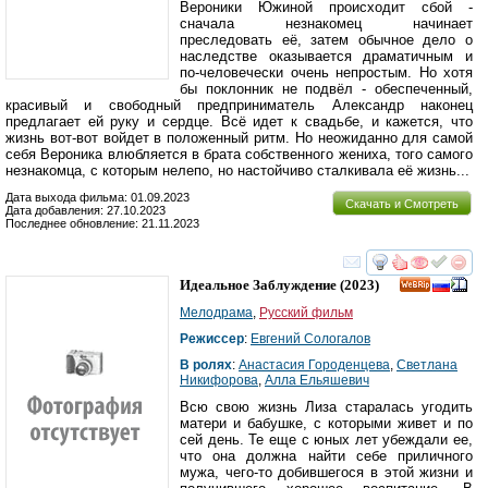
Вероники Южиной происходит сбой -
сначала незнакомец начинает
преследовать её, затем обычное дело о
наследстве оказывается драматичным и
по-человечески очень непростым. Но хотя
бы поклонник не подвёл - обеспеченный,
красивый и свободный предприниматель Александр наконец
предлагает ей руку и сердце. Всё идет к свадьбе, и кажется, что
жизнь вот-вот войдет в положенный ритм. Но неожиданно для самой
себя Вероника влюбляется в брата собственного жениха, того самого
незнакомца, с которым нелепо, но настойчиво сталкивала её жизнь...
Дата выхода фильма: 01.09.2023
Скачать и Смотреть
Дата добавления: 27.10.2023
Последнее обновление: 21.11.2023
смотреть
инте
Идеальное Заблуждение
(2023)
Мелодрама
,
Русский фильм
Режиссер
:
Евгений Сологалов
В ролях
:
Анастасия Городенцева
,
Светлана
Никифорова
,
Алла Ельяшевич
Всю свою жизнь Лиза старалась угодить
матери и бабушке, с которыми живет и по
сей день. Те еще с юных лет убеждали ее,
что она должна найти себе приличного
мужа, чего-то добившегося в этой жизни и