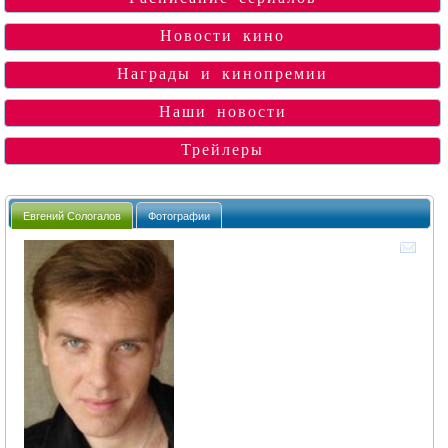
Новости кино
Награды и кинопремии
Наши новости
Трейлеры
Евгений Сологалов
Фотографии