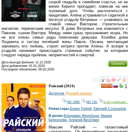
скорой свадьбе и семейном счастье, но ее
жених Кирилл пропадает, повесив на нее
огромный долг. Чтобы расплатиться с
бандитами, Алёна устраивается сиделкой в
богатую усадьбу Ветровых — ухаживать за
главой семьи Виктором, строительным
магнатом, перенесшим инсульт. В доме Ветровых она знакомится с
Павлом, сыном Виктора. Между ними сразу проскакивает искра. Но
не все члены семьи рады появлению девушки. Хозяйка дома
Людмила и сестра погибшей жены Павла, Оксана, мечтающая
завоевать его любовь, строят интриги против Алёны. А вскоре в
усадьбе начинают происходить странные события, за которыми
следует череда проблем, неприятностей и смертей.
Дата выхода фильма: 11.12.2025
Скачать
Дата добавления: 01.01.2026
Последнее обновление: 06.02.2026
смотреть
инте
Райский
(2024)
1
HD
Детектив
,
Русский сериал
HD 1080
,
HD 720
,
to be continued...
Режиссеры
:
Борис Рабей
,
Евгений Сологалов
В ролях
:
Владимир Жеребцов
,
Мария
Берсенева
,
Алексей Весёлкин
Максим Райский — талантливый
следователь. Он безошибочно раскрывает