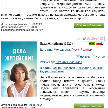
получившего хорошее воспитание. В
общем, ее избранник должен быть во всем
идеальным, а на других даже смотреть не
стоит. Лиза настолько привыкла слушать
мнение родни, что даже никогда не задумывалась, чего же хочет она
сама, и каким должен быть мужчина, который ее устроит.
Дата выхода фильма: 01.06.2023
Скачать и Смотреть
Дата добавления: 01.10.2023
Последнее обновление: 01.10.2023
смотреть
инте
Дела Житейские
(2022)
Детектив
,
Мелодрама
,
Русский фильм
HD 1080
,
HD 720
Режиссер
:
Евгений Сологалов
В ролях
:
Ольга Павловец
,
Александр Пашков
,
Андрей Горбачев
Вера Филатова возвращается из Москвы в
родной город вместе с дочкой, чтобы
начать новую жизнь после измены мужа.
Здесь она вливается в необычный
социальный проект - службу помощи
людям, оказавшимся в сложной жизненной
ситуации.
Дата выхода фильма: 19.11.2022
Скачать и Смотреть
Дата добавления: 09.11.2023