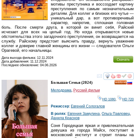
мотивы преступника и воссоздает картину
преступления по самым незначительным
деталям. Для коллег и близких его чутье —
уникальный дар, а вот противоречивый
характер, напротив, сплошная головная
боль. После смерти друга, в которой он винит себя, Райский
исчезает для всех на целый год. Но когда открываются новые
обстоятельства этого загадочного преступления, он возвращается на
службу. Райскому предстоит выяснить правду, вернуть уважение
коллег и доверие главной женщины его жизни — следователя Ольги
Орагевой, его начальницы.
Дата выхода фильма: 12.11.2024
Скачать
Дата добавления: 11.12.2024
Последнее обновление: 04.06.2026
смотреть
инте
Большая Семья
(2024)
HD
Мелодрама
,
Русский фильм
HD 1080
,
HD 720
Режиссер
:
Евгений Сологалов
В ролях
:
Евгения Замулина
,
Ольга Павловец
,
Данила Краснов
Соня Городецкая яркая и привлекательная
девушка из города Майск, поступает в
московский институт и строит планы на