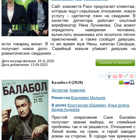
Сайт знакомств Paso предлагает клиентам,
которые ищут серьёзные отношения, новую
услугу – «детектор лжи» на свидании. В
качестве детектора работает опытный
верификатор Нина Лучникова. Она может
определить намерения человека,
вычислить мошенника или искателя лёгких
приключений, а также сообщит девушке,
если товарищ женат. В то же время муж Нины, капитан Скворцов,
получает новое дело. Серийный маньяк убивает девушек на
романтических свиданиях...
Дата выхода фильма: 18.11.2020
Скачать и Смотреть
Дата добавления: 13.09.2023
смотреть
инте
Балабол 4
(2020)
Детектив
,
Комедия
Режиссер
:
Владимир Мельник
В ролях
:
Константин Юшкевич
,
Илья Шляга
,
Вадим Андреев
Простой оперативник Саня Балабин
получает звание майора, но семейные
проблемы так и не решаются. Отношения с
Леной вновь на грани, и герой заводит
роман на стороне. В городе тем временем