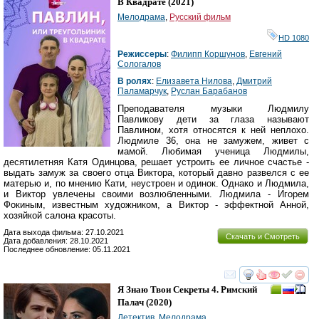
В Квадрате
(2021)
Мелодрама
,
Русский фильм
HD 1080
Режиссеры
:
Филипп Коршунов
,
Евгений
Сологалов
В ролях
:
Елизавета Нилова
,
Дмитрий
Паламарчук
,
Руслан Барабанов
Преподавателя музыки Людмилу
Павликову дети за глаза называют
Павлином, хотя относятся к ней неплохо.
Людмиле 36, она не замужем, живет с
мамой. Любимая ученица Людмилы,
десятилетняя Катя Одинцова, решает устроить ее личное счастье -
выдать замуж за своего отца Виктора, который давно развелся с ее
матерью и, по мнению Кати, неустроен и одинок. Однако и Людмила,
и Виктор увлечены своими возлюбленными. Людмила - Игорем
Фокиным, известным художником, а Виктор - эффектной Анной,
хозяйкой салона красоты.
Дата выхода фильма: 27.10.2021
Скачать и Смотреть
Дата добавления: 28.10.2021
Последнее обновление: 05.11.2021
смотреть
инте
Я Знаю Твои Секреты 4. Римский
Палач
(2020)
Детектив
,
Мелодрама