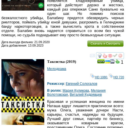
появляется хладнокровный убийца,
который действует дерзко и жестоко,
каждый раз опережая Саню буквально на
один шаг. Но помимо поисков
безжалостного убийцы, Балабину придется обезвредить черных
риелторов, поймать убийцу юной девушки, разгромить в Геленджике
банду наркоторговцев, а также вычислить крота в собственном
отделе. Балабин вновь надеется справиться со всем без чужой
помощи, но судьба подкидывает ему просто безвыходные ситуации.
Дата выхода фильма: 21.09.2020
Скачать и Смотреть
Дата добавления: 13.09.2023
смотреть
инте
Таксистка
(2019)
1
Мелодрама
HD 1080
,
HD 720
Режиссер
:
Евгений Сологалов
В ролях
:
Мария Куликова
,
Мелания
Волотовская
,
Виталий Кудрявцев
Красивая и успешная женщина по имени
Наташа вдруг лишается практически всего:
мужа Олега, уважения дочери Насти,
карьеры, счастья, надежды на будущее.
Лучший друг семьи, партнёр по бизнесу,
оказывается коварным врагом,
подставившим Олега. Состояние потеряно,