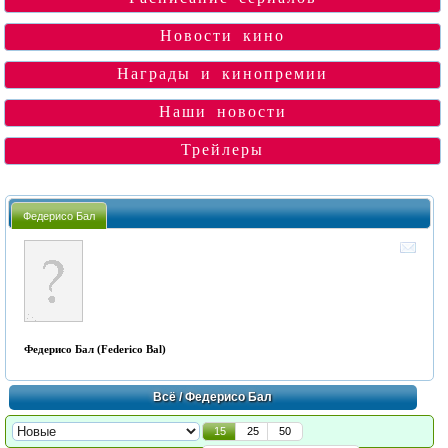
Новости кино
Награды и кинопремии
Наши новости
Трейлеры
Федериcо Бал
Федериcо Бал (Federico Bal)
Всё
/ Федериcо Бал
15
25
50