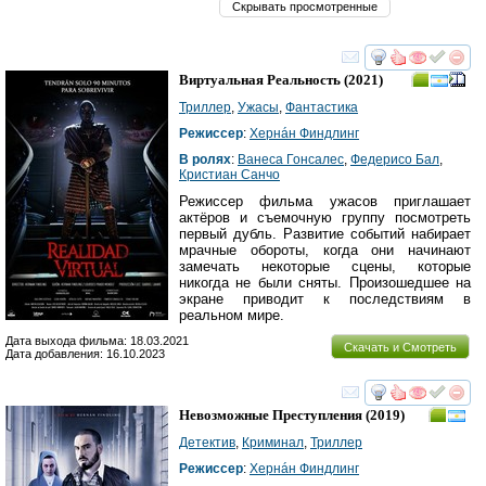
Скрывать просмотренные
смотреть
инте
Виртуальная Реальность
(2021)
Триллер
,
Ужасы
,
Фантастика
Режиссер
:
Хернáн Финдлинг
В ролях
:
Ванеса Гонсалес
,
Федериcо Бал
,
Кристиан Санчо
Режиссер фильма ужасов приглашает
актёров и съемочную группу посмотреть
первый дубль. Развитие событий набирает
мрачные обороты, когда они начинают
замечать некоторые сцены, которые
никогда не были сняты. Произошедшее на
экране приводит к последствиям в
реальном мире.
Дата выхода фильма: 18.03.2021
Скачать и Смотреть
Дата добавления: 16.10.2023
смотреть
инте
Невозможные Преступления
(2019)
Детектив
,
Криминал
,
Триллер
Режиссер
:
Хернáн Финдлинг