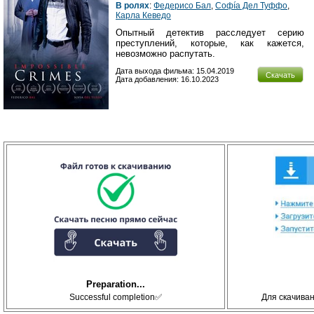
В ролях
:
Федериcо Бал
,
Софíа Дел Туффо
,
Карла Кеведо
Опытный детектив расследует серию
преступлений, которые, как кажется,
невозможно распутать.
Дата выхода фильма: 15.04.2019
Скачать
Дата добавления: 16.10.2023
Preparation...
Successful completion✅
Для скачива