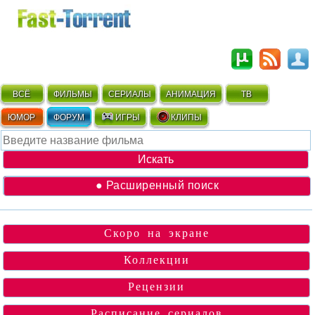
ВСЁ
ФИЛЬМЫ
СЕРИАЛЫ
АНИМАЦИЯ
ТВ
ЮМОР
ФОРУМ
ИГРЫ
КЛИПЫ
● Расширенный поиск
Скоро на экране
Коллекции
Рецензии
Расписание сериалов