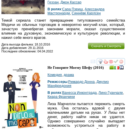
Геззан
,
Джон Кассар
В ролях
:
Сара Пэриш
,
Алессандра
Мастронарди
,
Синнёве Карлсен
Темой сериала станет превращение титулованного семейства
Медичи из обычных торговцев в невероятно могучий клан, который,
зачастую пренебрегая законами морали, оказал существенное
влияние на духовную, экономическую и культурную революции, и
нажил себе много врагов.
Дата выхода фильма: 18.10.2016
Скачать и Смотреть
Дата добавления: 29.11.2016
Последнее обновление: 04.04.2022
смотреть
инте
Не Говорите Моему Шефу
(2016)
Комедия
,
драма
Режиссеры
:
Риккардо Донна
,
Джулио
Манфредония
В ролях
:
Ванесса Инконтрада
,
Лино Гуанчале
,
Киара Франчини
Лиза Марчелли пытается пережить смерть
мужа. Она осталась вдовой с двумя
маленькими детьми на руках. У Лизы нет
денег, работу найти никак не удается.
Однако совершенно случайно выпадает
возможность устроиться на работу в