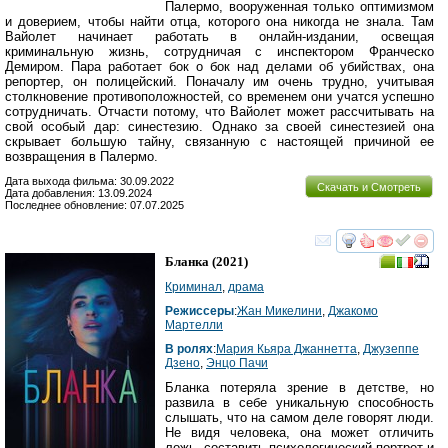
Палермо, вооруженная только оптимизмом
и доверием, чтобы найти отца, которого она никогда не знала. Там
Вайолет начинает работать в онлайн-издании, освещая
криминальную жизнь, сотрудничая с инспектором Франческо
Демиром. Пара работает бок о бок над делами об убийствах, она
репортер, он полицейский. Поначалу им очень трудно, учитывая
столкновение противоположностей, со временем они учатся успешно
сотрудничать. Отчасти потому, что Вайолет может рассчитывать на
свой особый дар: синестезию. Однако за своей синестезией она
скрывает большую тайну, связанную с настоящей причиной ее
возвращения в Палермо.
Дата выхода фильма: 30.09.2022
Скачать и Смотреть
Дата добавления: 13.09.2024
Последнее обновление: 07.07.2025
смотреть
инте
Бланка
(2021)
Криминал
,
драма
Режиссеры
:
Жан Микелини
,
Джакомо
Мартелли
В ролях
:
Мария Кьяра Джаннетта
,
Джузеппе
Дзено
,
Энцо Пачи
Бланка потеряла зрение в детстве, но
развила в себе уникальную способность
слышать, что на самом деле говорят люди.
Не видя человека, она может отличить
ложь, составить психологический портрет и