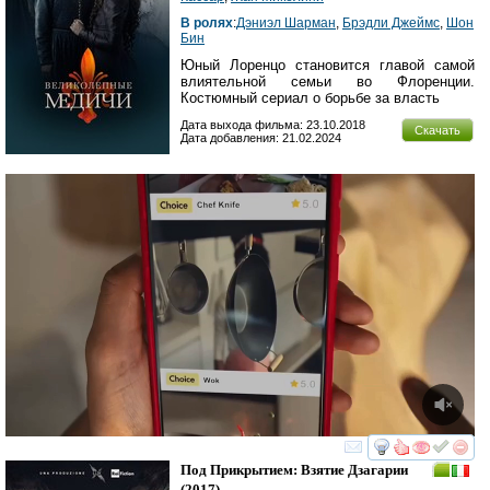
В ролях
:
Дэниэл Шарман
,
Брэдли Джеймс
,
Шон
Бин
Юный Лоренцо становится главой самой
влиятельной семьи во Флоренции.
Костюмный сериал о борьбе за власть
Дата выхода фильма: 23.10.2018
Скачать
Дата добавления: 21.02.2024
смотреть
инте
Под Прикрытием: Взятие Дзагарии
(2017)