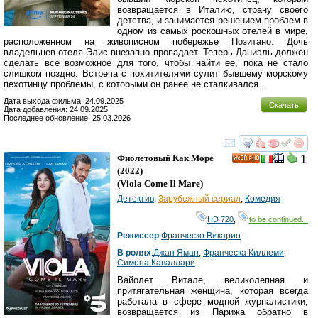
возвращается в Италию, страну своего
детства, и занимается решением проблем в
одном из самых роскошных отелей в мире,
расположенном на живописном побережье Позитано. Дочь
владельцев отеля Элис внезапно пропадает. Теперь Даниэль должен
сделать все возможное для того, чтобы найти ее, пока не стало
слишком поздно. Встреча с похитителями сулит бывшему морскому
пехотинцу проблемы, с которыми он ранее не сталкивался...
Дата выхода фильма: 24.09.2025
Скачать
Дата добавления: 24.09.2025
Последнее обновление: 25.03.2026
смотреть
инте
Фиолетовый Как Море
1
HD
(2022)
(
Viola Come Il Mare
)
Детектив
,
Зарубежный сериал
,
Комедия
HD 720
,
to be continued...
Режиссер
:
Франческо Викарио
В ролях
:
Джан Яман
,
Франческа Киллеми
,
Симона Каваллари
Вайолет Витале, великолепная и
притягательная женщина, которая всегда
работала в сфере модной журналистики,
возвращается из Парижа обратно в