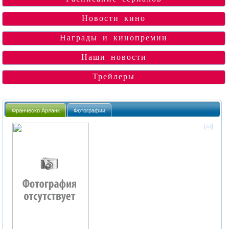
Новости кино
Награды и кинопремии
Наши новости
Трейлеры
Франческо Арланк
Фотографии