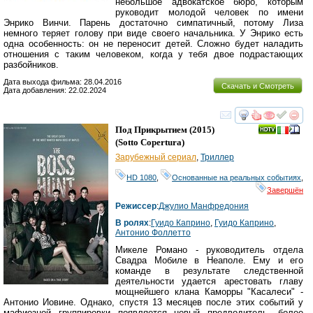
небольшое адвокатское бюро, которым
руководит молодой человек по имени
Энрико Винчи. Парень достаточно симпатичный, потому Лиза
немного теряет голову при виде своего начальника. У Энрико есть
одна особенность: он не переносит детей. Сложно будет наладить
отношения с таким человеком, когда у тебя двое подрастающих
разбойников.
Дата выхода фильма: 28.04.2016
Скачать и Смотреть
Дата добавления: 22.02.2024
смотреть
инте
Под Прикрытием
(2015)
(
Sotto Copertura
)
Зарубежный сериал
,
Триллер
HD 1080
,
Основанные на реальных событиях
,
Завершён
Режиссер
:
Джулио Манфредония
В ролях
:
Гуидо Каприно
,
Гуидо Каприно
,
Антонио Фоллетто
Микеле Романо - руководитель отдела
Свадра Мобиле в Неаполе. Ему и его
команде в результате следственной
деятельности удается арестовать главу
мощнейшего клана Каморры "Касалеси" -
Антонио Иовине. Однако, спустя 13 месяцев после этих событий у
мафиозной группировки появляется новый предводитель, более