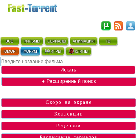
ВСЁ
ФИЛЬМЫ
СЕРИАЛЫ
АНИМАЦИЯ
ТВ
ЮМОР
ФОРУМ
ИГРЫ
КЛИПЫ
● Расширенный поиск
Скоро на экране
Коллекции
Рецензии
Расписание сериалов