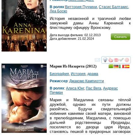
В ролях
:
Виттория Пуччини
,
Стасис Балтакис
,
Леа Боско
История незаконной и трагичной любви
замужней дамы Анны Карениной к
блестящему офицеру Вронскому.
Дата выхода фильма: 02.12.2013
Скачать
Дата добавления: 21.02.2024
смотреть
инте
Мария Из Назарета
(2012)
Биография
,
История
,
драма
Режиссер
:
Джакомо Кампиотти
В ролях
:
Алиса Юнг
,
Пас Вега
,
Андреас
Пичман
Мария и Магдалина связаны тёплой
дружбой, однако их пути должны
разойтись. Будучи свидетельницей
избиения камнями своей матери, виновной
в прелюбодеянии, Магдалина, с помощью
дальней родственницы Иродиады,
поселяется во дворце царя Ирода,
становясь пешкой в придворных заговорах