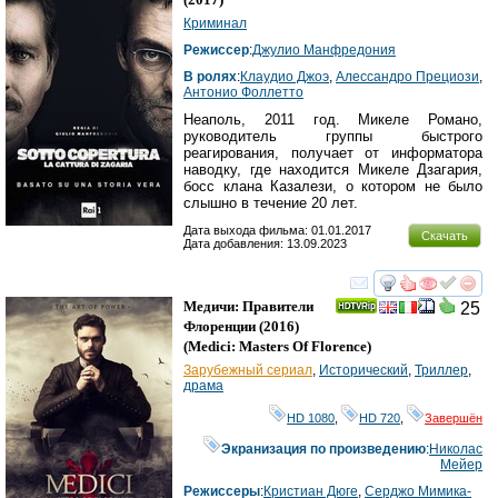
Криминал
Режиссер
:
Джулио Манфредония
В ролях
:
Клаудио Джоэ
,
Алессандро Прециози
,
Антонио Фоллетто
Неаполь, 2011 год. Микеле Романо,
руководитель группы быстрого
реагирования, получает от информатора
наводку, где находится Микеле Дзагария,
босс клана Казалези, о котором не было
слышно в течение 20 лет.
Дата выхода фильма: 01.01.2017
Скачать
Дата добавления: 13.09.2023
смотреть
инте
Медичи: Правители
25
Флоренции
(2016)
(
Medici: Masters Of Florence
)
Зарубежный сериал
,
Исторический
,
Триллер
,
драма
HD 1080
,
HD 720
,
Завершён
Экранизация по произведению
:
Николас
Мейер
Режиссеры
:
Кристиан Дюге
,
Серджо Мимика-