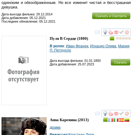
одиноким и обезображенным. Но все изменит чистая и бесстрашная
девушка.
Дата выхода фильма: 29.12.2014
Скачать и Смотреть
Дата добавления: 05.12.2021
Последнее обновление: 05.12.2021
смотреть
инте
Пуля В Сердце
(1800)
В ролях
:
Иван Франек
,
Игнацио Олива
,
Мария
П. Петруоло
Дата выхода фильма: 01.01.1800
Скачать
Дата добавления: 25.07.2023
смотреть
инте
Анна Каренина
(2013)
драма
Режиссер
:
Кристиан Дюге