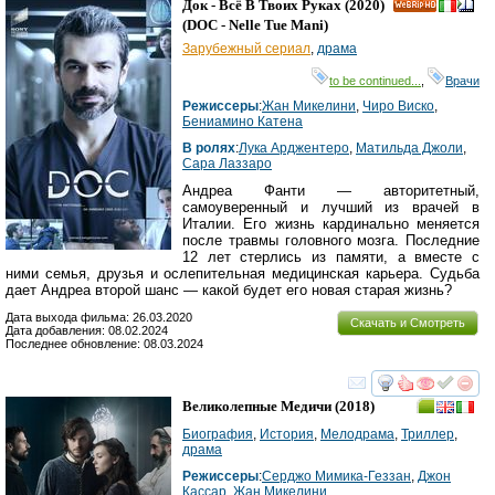
Док - Всё В Твоих Руках
(2020)
HD
(
DOC - Nelle Tue Mani
)
Зарубежный сериал
,
драма
to be continued...
,
Врачи
Режиссеры
:
Жан Микелини
,
Чиро Виско
,
Бениамино Катена
В ролях
:
Лука Арджентеро
,
Матильда Джоли
,
Сара Лаззаро
Андреа Фанти — авторитетный,
самоуверенный и лучший из врачей в
Италии. Его жизнь кардинально меняется
после травмы головного мозга. Последние
12 лет стерлись из памяти, а вместе с
ними семья, друзья и ослепительная медицинская карьера. Судьба
дает Андреа второй шанс — какой будет его новая старая жизнь?
Дата выхода фильма: 26.03.2020
Скачать и Смотреть
Дата добавления: 08.02.2024
Последнее обновление: 08.03.2024
смотреть
инте
Великолепные Медичи
(2018)
Биография
,
История
,
Мелодрама
,
Триллер
,
драма
Режиссеры
:
Серджо Мимика-Геззан
,
Джон
Кассар
,
Жан Микелини