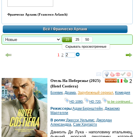
Франческо Арланк (Francesco Arlanch)
Всё
/ Франческо Арланк
15
25
50
Скрывать просмотренные
1
2
смотреть
инте
Отель На Побережье
(2025)
2
HD
(
Hotel Costiera
)
Боевик
,
Драма
,
Зарубежный сериал
,
Комедия
HD 1080
,
HD 720
,
to be continued...
Режиссеры
:
Адам Бернштейн
,
Джакомо
Мартелли
В ролях
:
Джесси Уильямс
,
Джордан
Александра
,
Сам Хаyгартх
Даниэль Де Лука - наполовину итальянец,
бывший морской пехотинец, который