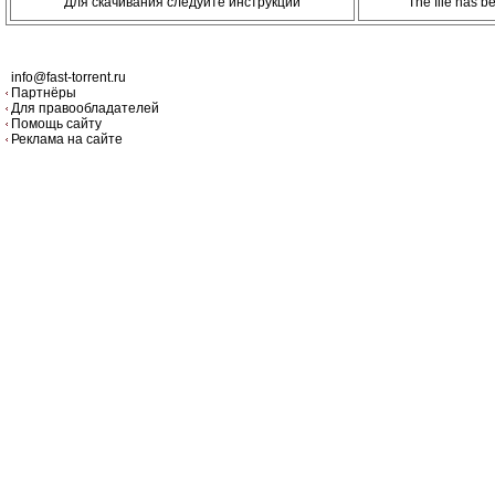
Для скачивания следуйте инструкции
The file has 
info@fast-torrent.ru
Партнёры
Для правообладателей
Помощь сайту
Реклама на сайте