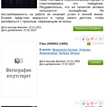
спрогнозировать его поведение.
Неудивительно, что ее талантом активно
пользуются полицейские. Но
востребованность на работе не означает успех в личной жизни.
Бланке предстоит вернуться в город своего детства, чтобы
разобраться с прошлым, омрачающим ее жизнь.
Дата выхода фильма: 22.11.2021
Скачать и Смотреть
Дата добавления: 21.02.2024
смотреть
инте
Film-2000662
(1800)
В ролях
:
Франческо Арланк
,
Эухенио
Франческини
,
Андреа Тидона
Дата выхода фильма: 01.01.1800
Скачать
Дата добавления: 27.07.2023
смотреть
инте