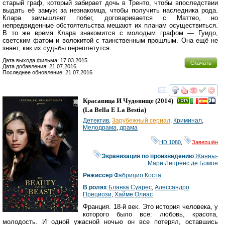
старый граф, который забирает дочь в Тренто, чтобы впоследствии
выдать её замуж за незнакомца, чтобы получить наследника рода.
Клара замышляет побег, договаривается с Маттео, но
непредвиденные обстоятельства мешают их планам осуществиться.
В то же время Клара знакомится с молодым графом — Гуидо,
светским фатом и волокитой с таинственным прошлым. Она ещё не
знает, как их судьбы переплетутся…
Дата выхода фильма: 17.03.2015
Скачать
Дата добавления: 21.07.2016
Последнее обновление: 21.07.2016
смотреть
инте
Красавица И Чудовище
(2014)
(
La Bella E La Bestia
)
Детектив
,
Зарубежный сериал
,
Криминал
,
Мелодрама
,
драма
HD 1080
,
Завершён
Экранизация по произведению
:
Жанны-
Мари Лепренс де Бомон
Режиссер
:
Фабрицио Коста
В ролях
:
Бланка Суарес
,
Алессандро
Прециози
,
Хайме Олиас
Франция. 18-й век. Это история человека, у
которого было все: любовь, красота,
молодость. И одной ужасной ночью он все потерял, оставшись