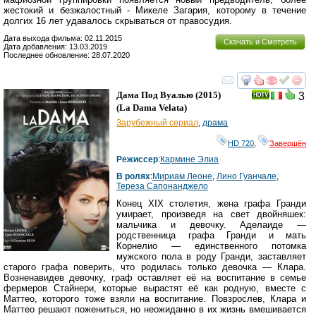
жестокий и безжалостный - Микеле Загария, которому в течение
долгих 16 лет удавалось скрываться от правосудия.
Дата выхода фильма: 02.11.2015
Скачать и Смотреть
Дата добавления: 13.03.2019
Последнее обновление: 28.07.2020
смотреть
инте
Дама Под Вуалью
(2015)
3
(
La Dama Velata
)
Зарубежный сериал
,
драма
HD 720
,
Завершён
Режиссер
:
Кармине Элиа
В ролях
:
Мириам Леоне
,
Лино Гуанчале
,
Тереза Сапонанджело
Конец XIX столетия, жена графа Гранди
умирает, произведя на свет двойняшек:
мальчика и девочку. Аделаиде —
родственница графа Гранди и мать
Корнелио — единственного потомка
мужского пола в роду Гранди, заставляет
старого графа поверить, что родилась только девочка — Клара.
Возненавидев девочку, граф оставляет её на воспитание в семье
фермеров Стайнери, которые вырастят её как родную, вместе с
Маттео, которого тоже взяли на воспитание. Повзрослев, Клара и
Маттео решают пожениться, но неожиданно в их жизнь вмешивается