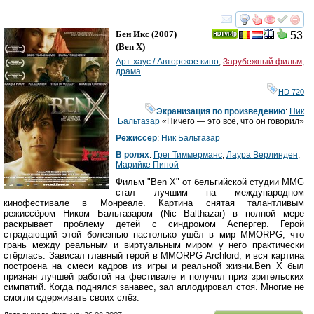
смотреть
инте
Бен Икс
(2007)
53
(
Ben X
)
Арт-хаус / Авторское кино
,
Зарубежный фильм
,
драма
HD 720
Экранизация по произведению
:
Ник
Бальтазар
«Ничего — это всё, что он говорил»
Режиссер
:
Ник Бальтазар
В ролях
:
Грег Тиммерманс
,
Лаура Верлинден
,
Марийке Пиной
Фильм "Ben X" от бельгийской студии MMG
стал лучшим на международном
кинофестивале в Монреале. Картина снятая талантливым
режиссёром Ником Бальтазаром (Nic Balthazar) в полной мере
раскрывает проблему детей с синдромом Аспергер. Герой
страдающий этой болезнью настолько ушёл в мир MMORPG, что
грань между реальным и виртуальным миром у него практически
стёрлась. Зависал главный герой в MMORPG Archlord, и вся картина
построена на смеси кадров из игры и реальной жизни.Ben X был
признан лучшей работой на фестивале и получил приз зрительских
симпатий. Когда поднялся занавес, зал аплодировал стоя. Многие не
смогли сдерживать своих слёз.