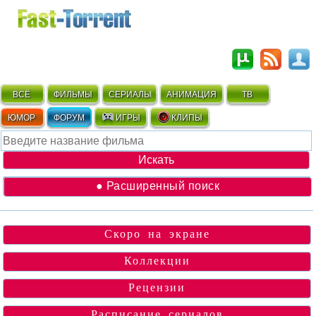
ВСЁ
ФИЛЬМЫ
СЕРИАЛЫ
АНИМАЦИЯ
ТВ
ЮМОР
ФОРУМ
ИГРЫ
КЛИПЫ
● Расширенный поиск
Скоро на экране
Коллекции
Рецензии
Расписание сериалов