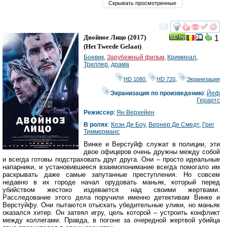
Скрывать просмотренные
смотреть
инте
Двойное Лицо
(2017)
1
(
Het Tweede Gelaat
)
Боевик
,
Зарубежный фильм
,
Криминал
,
Триллер
,
драма
HD 1080
,
HD 720
,
Экранизация
Экранизация по произведению
:
Йеф
Герартс
Режиссер
:
Ян Верхейен
В ролях
:
Коэн Де Боу
,
Вернер Де Смедт
,
Грег
Тиммерманс
Винке и Верстуйф служат в полиции, эти
двое офицеров очень дружны между собой
и всегда готовы подстраховать друг друга. Они – просто идеальные
напарники, и установившееся взаимопонимание всегда помогало им
раскрывать даже самые запутанные преступления. Но совсем
недавно в их городе начал орудовать маньяк, который перед
убийством жестоко издевается над своими жертвами.
Расследование этого дела поручили именно детективам Винке и
Верстуйфу. Они пытаются отыскать убедительные улики, но маньяк
оказался хитер. Он затеял игру, цель которой – устроить конфликт
между коллегами. Правда, в погоне за очередной жертвой убийца