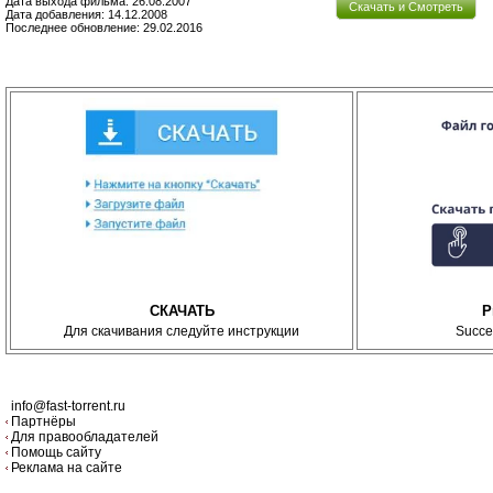
Дата выхода фильма: 26.08.2007
Скачать и Смотреть
Дата добавления: 14.12.2008
Последнее обновление: 29.02.2016
СКАЧАТЬ
P
Для скачивания следуйте инструкции
Succe
info@fast-torrent.ru
Партнёры
Для правообладателей
Помощь сайту
Реклама на сайте