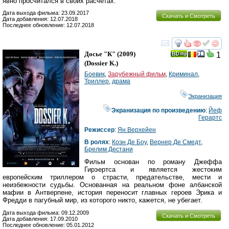
явно просчитался в своих расчетах.
Дата выхода фильма: 23.09.2017
Скачать и Смотреть
Дата добавления: 12.07.2018
Последнее обновление: 12.07.2018
смотреть
инте
Досье "К"
(2009)
1
(
Dossier K.
)
Боевик
,
Зарубежный фильм
,
Криминал
,
Триллер
,
драма
Экранизация
Экранизация по произведению
:
Йеф
Герартс
Режиссер
:
Ян Верхейен
В ролях
:
Коэн Де Боу
,
Вернер Де Смедт
,
Брелим Дестани
Фильм основан по роману Джеффа
Гирэертса и является жестоким
европейским триллером о страсти, предательстве, мести и
неизбежности судьбы. Основанная на реальном фоне албанской
мафии в Антверпене, история переносит главных героев Эрика и
Фредди в пагубный мир, из которого никто, кажется, не убегает.
Дата выхода фильма: 09.12.2009
Скачать и Смотреть
Дата добавления: 17.09.2010
Последнее обновление: 05.01.2012