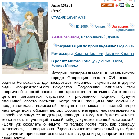
смотреть
инте
Арте
(2020)
4
HD
(
Arte
)
Студия
:
Seven Arcs
HD 1080
,
Аниме
,
Завершён
,
Экранизация
Аниме сериалы
,
Исторический
,
драма
Экранизация по произведению
:
Окубо Кэй
Режиссеры
:
Хамана Такаюки
,
Такаюки Хамана
В ролях
:
Микако Комацу
,
Дзюнъя Эноки
,
Комацу Микако
История разворачивается в итальянском
городе Флоренция начала XVI века —
родине Ренессанса, где процветают живопись, скульптура и другие
виды изобразительного искусства. Поддавшись влиянию этой
энергичной и яркой эпохи, юная аристократка по имени Арте ещё в
детстве загорается страстью к рисованию. Однако, будучи
пленницей своего времени, когда жизнь женщины вне семьи не
представлялась возможной, девушка не может в полной мере
наслаждаться любимым делом. Ссоры с матерью, настаивающей на
скорейшем замужестве дочери, приводят к тому, что Арте изъявляет
желание стать ученицей в какой-нибудь художественной мастерской.
«Если уж сожалеть о чём-то, то только после того, как совершу
желаемое», — говорит она. Здесь начинается жизненный путь Арте
— девушки, принявшей решение стать художницей, вопреки веяниям
своей эпохи.