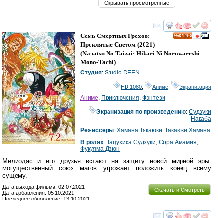
Скрывать просмотренные
смотреть
инте
Семь Смертных Грехов:
HD
Проклятые Светом
(2021)
(
Nanatsu No Taizai: Hikari Ni Norowareshi
Mono-Tachi
)
Студия
:
Studio DEEN
HD 1080
,
Аниме
,
Экранизация
Аниме
,
Приключения
,
Фэнтези
Экранизация по произведению
:
Судзуки
Накаба
Режиссеры
:
Хамана Такаюки
,
Такаюки Хамана
В ролях
:
Тацухиса Судзуки
,
Сора Амамия
,
Фукуяма Дзюн
Мелиодас и его друзья встают на защиту новой мирной эры:
могущественный союз магов угрожает положить конец всему
сущему.
Дата выхода фильма: 02.07.2021
Скачать и Смотреть
Дата добавления: 05.10.2021
Последнее обновление: 13.10.2021