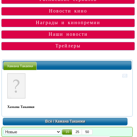
Новости кино
Награды и кинопремии
Наши новости
Трейлеры
Хамана Такаюки
Хамана Такаюки
Всё
/ Хамана Такаюки
15
25
50