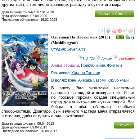
других тайн, в том числе хранящих разгадку о сути этого мира.
Дата выхода фильма: 07.01.2020
Скачать и Смотреть
Дата добавления: 07.04.2020
Последнее обновление: 16.02.2023
смотреть
инте
Охотники На Насекомых
(2013)
6
(
Mushibugyou
)
Студия
:
Seven Arcs
HD 720
,
Аниме
,
Завершён
Аниме сериалы
,
Приключения
,
Фэнтези
Режиссер
:
Хамана Такаюки
В ролях
:
Кэнн
,
Акэсака Сатоми
,
Окубо Руми
В эпоху Эдо гигантские насекомые
нападают на людей и пожирают их. И вот
по просьбе горожан создан специальный
отряд для уничтожения жутких тварей. Все
бойцы в нём обладают особыми
способностями. Дзинтаро, сын великого мастера меча отправляется
в столицу, дабы вступить в ряды охотников.
Дата выхода фильма: 08.04.2013
Скачать
Дата добавления: 09.04.2013
Последнее обновление: 26.08.2017