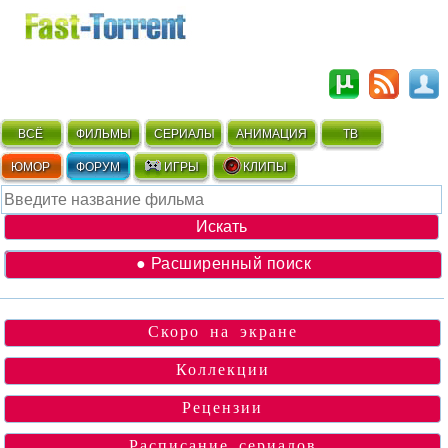
ВСЁ
ФИЛЬМЫ
СЕРИАЛЫ
АНИМАЦИЯ
ТВ
ЮМОР
ФОРУМ
ИГРЫ
КЛИПЫ
● Расширенный поиск
Скоро на экране
Коллекции
Рецензии
Расписание сериалов