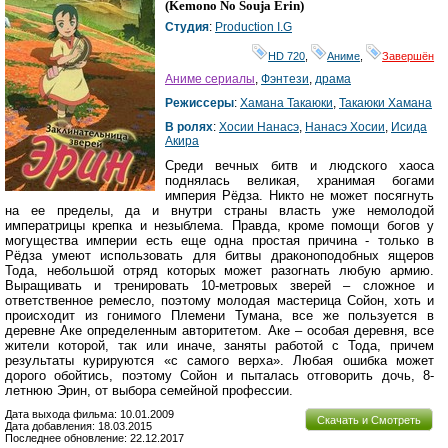
(
Kemono No Souja Erin
)
Студия
:
Production I.G
HD 720
,
Аниме
,
Завершён
Аниме сериалы
,
Фэнтези
,
драма
Режиссеры
:
Хамана Такаюки
,
Такаюки Хамана
В ролях
:
Хосии Нанасэ
,
Нанасэ Хосии
,
Исида
Акира
Среди вечных битв и людского хаоса
поднялась великая, хранимая богами
империя Рёдза. Никто не может посягнуть
на ее пределы, да и внутри страны власть уже немолодой
императрицы крепка и незыблема. Правда, кроме помощи богов у
могущества империи есть еще одна простая причина - только в
Рёдза умеют использовать для битвы драконоподобных ящеров
Тода, небольшой отряд которых может разогнать любую армию.
Выращивать и тренировать 10-метровых зверей – сложное и
ответственное ремесло, поэтому молодая мастерица Сойон, хоть и
происходит из гонимого Племени Тумана, все же пользуется в
деревне Аке определенным авторитетом. Аке – особая деревня, все
жители которой, так или иначе, заняты работой с Тода, причем
результаты курируются «с самого верха». Любая ошибка может
дорого обойтись, поэтому Сойон и пыталась отговорить дочь, 8-
летнюю Эрин, от выбора семейной профессии.
Дата выхода фильма: 10.01.2009
Скачать и Смотреть
Дата добавления: 18.03.2015
Последнее обновление: 22.12.2017