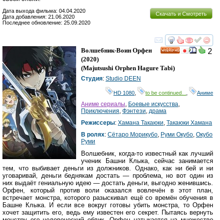
Дата выхода фильма: 04.04.2020
Скачать и Смотреть
Дата добавления: 21.06.2020
Последнее обновление: 25.09.2020
смотреть
инте
Волшебник-Воин Орфен
2
HD
(2020)
(
Majutsushi Orphen Hagure Tabi
)
Студия
:
Studio DEEN
HD 1080
,
to be continued...
,
Аниме
Аниме сериалы
,
Боевые искусства
,
Приключения
,
Фэнтези
,
драма
Режиссеры
:
Хамана Такаюки
,
Такаюки Хамана
В ролях
:
Сётаро Морикубо
,
Руми Окубо
,
Окубо
Руми
Волшебник, когда-то известный как лучший
ученик Башни Клыка, сейчас занимается
тем, что выбивает деньги из должников. Однако, как ни бей и ни
уговаривай, деньги беднякам достать — проблема, но вот один из
них выдаёт гениальную идею — достать деньги, выгодно женившись.
Орфен, который против воли оказался вовлечён в этот план,
встречает монстра, которого разыскивал ещё со времён обучения в
Башне Клыка. И если все вокруг готовы убить монстра, то Орфен
хочет защитить его, ведь ему известен его секрет. Пытаясь вернуть
монстру его человеческий облик, Орфен натыкается на множество