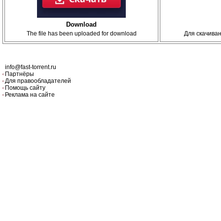
Download
The file has been uploaded for download
Для скачива
info@fast-torrent.ru
Партнёры
Для правообладателей
Помощь сайту
Реклама на сайте