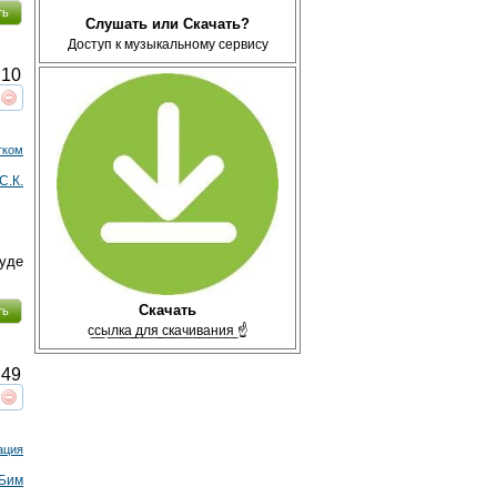
ть
Слушать или Скачать?
Доступ к музыкальному сервису
10
реть
интересует
тком
С.К.
вуде
Скачать
ть
с̲с̲ы̲л̲к̲а̲ ̲д̲л̲я̲ ̲с̲к̲а̲ч̲и̲в̲а̲н̲и̲я̲ ☝
49
реть
интересует
ация
 Бим