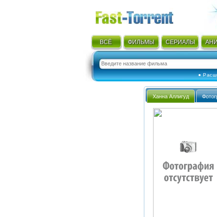
ВСЁ
ФИЛЬМЫ
СЕРИАЛЫ
АН
● Расш
Ханна Аллигуд
Фотог