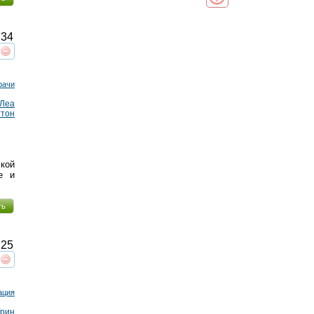
34
реть
интересует
рачи
 Леа
тон
кой
е и
ть
25
реть
интересует
ация
Грин