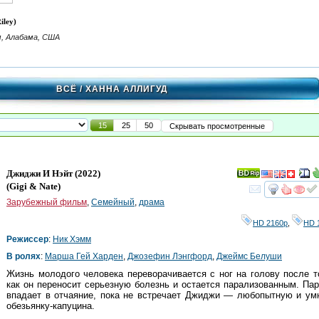
iley)
, Алабама, США
ВСЁ
/ ХАННА АЛЛИГУД
15
25
50
Скрывать просмотренные
Джиджи И Нэйт
(2022)
(
Gigi & Nate
)
смот
Зарубежный фильм
,
Семейный
,
драма
HD 2160р
,
HD 
Режиссер
:
Ник Хэмм
В ролях
:
Марша Гей Харден
,
Джозефин Лэнгфорд
,
Джеймс Белуши
Жизнь молодого человека переворачивается с ног на голову после т
как он переносит серьезную болезнь и остается парализованным. Па
впадает в отчаяние, пока не встречает Джиджи — любопытную и ум
обезьянку-капуцина.