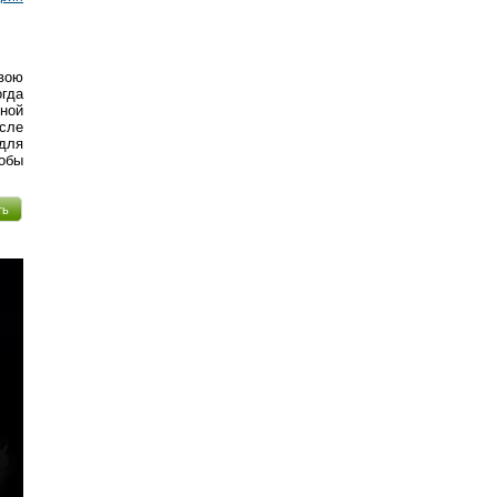
вою
огда
ной
осле
 для
тобы
ть