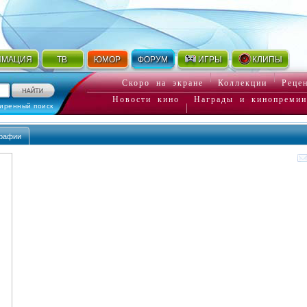
ИМАЦИЯ
ТВ
ЮМОР
ФОРУМ
ИГРЫ
КЛИПЫ
Скоро на экране
Коллекции
Реце
Новости кино
Награды и кинопремии
иренный поиск
рафии