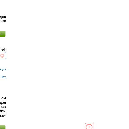
дев
лько
ть
54
реть
интересует
ация
 Рот
сном
щая
 как
тву.
жду
ть