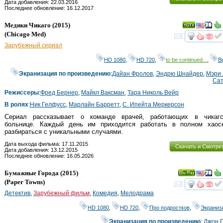
Дата добавления: 22.03.2016
Последнее обновление: 16.12.2017
Медики Чикаго
(2015)
(
Chicago Med
)
смот
Зарубежный сериал
HD 1080
,
HD 720
,
to be continued...
,
В
Экранизация по произведению
:
Дайан Фролов
,
Эндрю Шнайдер
,
Мэри
Сат
Режиссеры
:
Фред Бернер
,
Майкл Ваксман
,
Тара Николь Вейр
В ролях
:
Ник Гелфусс
,
Марлайн Барретт
,
С. Ипейта Меркерсон
Сериал рассказывает о команде врачей, работающих в чикагс
больнице. Каждый день им приходится работать в полном хаос
разбираться с уникальными случаями.
Дата выхода фильма: 17.11.2015
Скачать и Смотре
Дата добавления: 13.12.2015
Последнее обновление: 16.05.2026
Бумажные Города
(2015)
Ray
(
Paper Towns
)
смот
Детектив
,
Зарубежный фильм
,
Комедия
,
Мелодрама
HD 1080
,
HD 720
,
Про подростков
,
Экраниз
Экранизация по произведению
:
Джон 