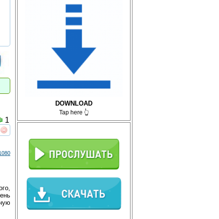
DOWNLOAD
Tap here 👆
1
реть
интересует
1080
ого,
рень
ную