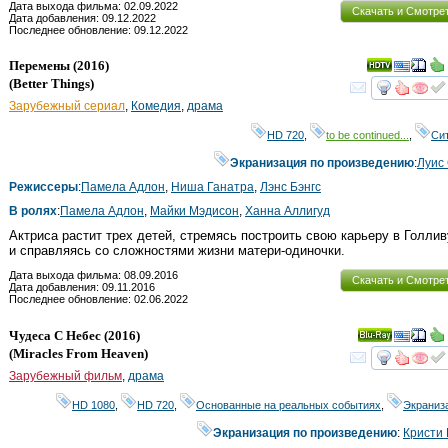
Дата выхода фильма: 02.09.2022
Скачать и Смотре
Дата добавления: 09.12.2022
Последнее обновление: 09.12.2022
Перемены
(2016)
(
Better Things
)
смот
Зарубежный сериал
,
Комедия
,
драма
HD 720
,
to be continued...
,
Си
Экранизация по произведению
:
Луис 
Режиссеры
:
Памела Адлон
,
Ниша Ганатра
,
Лэнс Бэнгс
В ролях
:
Памела Адлон
,
Майки Мэдисон
,
Ханна Аллигуд
Актриса растит трех детей, стремясь построить свою карьеру в Голли
и справляясь со сложностями жизни матери-одиночки.
Дата выхода фильма: 08.09.2016
Скачать и Смотре
Дата добавления: 09.11.2016
Последнее обновление: 02.06.2022
Чудеса С Небес
(2016)
Ray
(
Miracles From Heaven
)
смот
Зарубежный фильм
,
драма
HD 1080
,
HD 720
,
Основанные на реальных событиях
,
Экраниз
Экранизация по произведению
:
Кристи