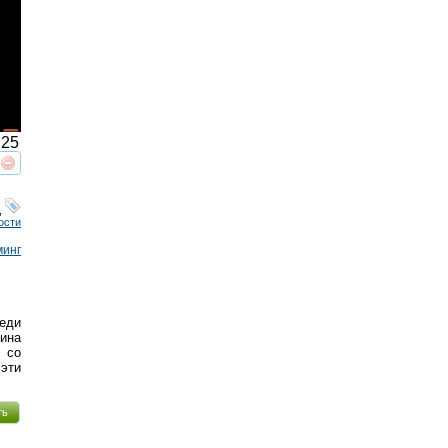
25
реть
интересует
,
ости
минг
еди
ина
 со
эти
ть