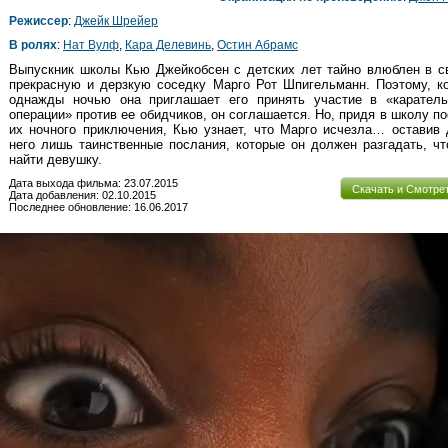
Режиссер
:
Джейк Шрейер
В ролях
:
Нат Вулф
,
Кара Делевинь
,
Остин Абрамс
Выпускник школы Кью Джейкобсен с детских лет тайно влюблен в с
прекрасную и дерзкую соседку Марго Рот Шпигельманн. Поэтому, к
однажды ночью она приглашает его принять участие в «каратель
операции» против ее обидчиков, он соглашается. Но, придя в школу п
их ночного приключения, Кью узнает, что Марго исчезла… оставив
него лишь таинственные послания, которые он должен разгадать, ч
найти девушку.
Дата выхода фильма: 23.07.2015
Скачать и Смотре
Дата добавления: 02.10.2015
Последнее обновление: 16.06.2017