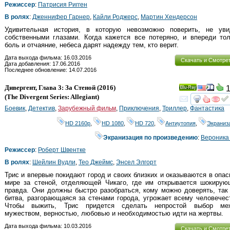
Режиссер
:
Патрисия Ригген
В ролях
:
Дженнифер Гарнер
,
Кайли Роджерс
,
Мартин Хендерсон
Удивительная история, в которую невозможно поверить, не уви
собственными глазами. Когда кажется все потеряно, и впереди то
боль и отчаяние, небеса дарят надежду тем, кто верит.
Дата выхода фильма: 16.03.2016
Скачать и Смотре
Дата добавления: 17.06.2016
Последнее обновление: 14.07.2016
Дивергент, Глава 3: За Стеной
(2016)
1
Ray
(
The Divergent Series: Allegiant
)
смот
Боевик
,
Детектив
,
Зарубежный фильм
,
Приключения
,
Триллер
,
Фантастика
HD 2160р
,
HD 1080
,
HD 720
,
Антиутопия
,
Экраниз
Экранизация по произведению
:
Вероника
Режиссер
:
Роберт Швентке
В ролях
:
Шейлин Вудли
,
Тео Джеймс
,
Энсел Элгорт
Трис и впервые покидают город и своих близких и оказываются в опа
мире за стеной, отделяющей Чикаго, где им открывается шокирую
правда. Они должны быстро разобраться, кому можно доверять, так
битва, разгорающаяся за стенами города, угрожает всему человечес
Чтобы выжить, Трис придется сделать непростой выбор ме
мужеством, верностью, любовью и необходимостью идти на жертвы.
Дата выхода фильма: 10.03.2016
Скачать и Смотре