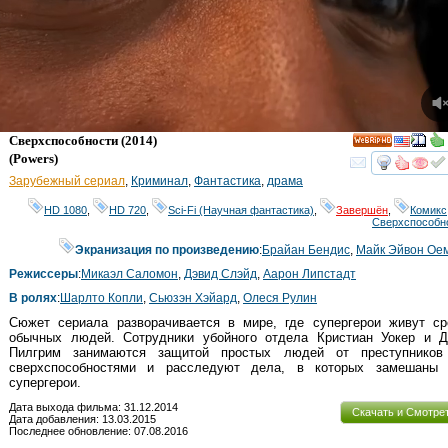
Сверхспособности
(2014)
HD
(
Powers
)
смот
Зарубежный сериал
,
Криминал
,
Фантастика
,
драма
HD 1080
,
HD 720
,
Sci-Fi (Научная фантастика)
,
Завершён
,
Комикс
Сверхспособн
Экранизация по произведению
:
Брайан Бендис
,
Майк Эйвон Ое
Режиссеры
:
Микаэл Саломон
,
Дэвид Слэйд
,
Аарон Липстадт
В ролях
:
Шарлто Копли
,
Сьюзэн Хэйард
,
Олеся Рулин
Сюжет сериала разворачивается в мире, где супергерои живут ср
обычных людей. Сотрудники убойного отдела Кристиан Уокер и Д
Пилгрим занимаются защитой простых людей от преступников
сверхспособностями и расследуют дела, в которых замешаны 
супергерои.
Дата выхода фильма: 31.12.2014
Скачать и Смотре
Дата добавления: 13.03.2015
Последнее обновление: 07.08.2016