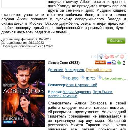
получает кличку Абрек, растет и крепнет,
пока Халиду не приходится отдать верного
друга за семейный долг. Мудрый хищник
становится участником жестоких собачьих боев, а затем волею
случая Абрек попадает к русскому саперу-кинологу Володе и
оказывается в Москве. Вскоре дружбе человека и зверя предстоит
пройти проверку: дикий волк, заброшенный в огромный город, будет
драться насмерть ради жизни людей.
Дата выхода фильма: 30.04.2023
Скачать
Дата добавления: 26.11.2023
Последнее обновление: 27.11.2023
смотреть
инте
Ловец Снов
(2022)
2
HD
Детектив
,
Мелодрама
,
Русский сериал
HD 1080
,
HD 720
,
to be continued...
Режиссер
:
Иван Шурховецкий
В ролях
:
Мария Андреева
,
Петр Рыков
,
Алексей Комашко
Следователь Алиса Захарова в своей
работе следует логике, которая помогает
ей раскрывать преступления. Но очередной
свидетель совершенно не вписывается в
ее привычную картину мира. Успешный
ресторатор Никита Тарасов очень четко
описывает все детали произошедшего