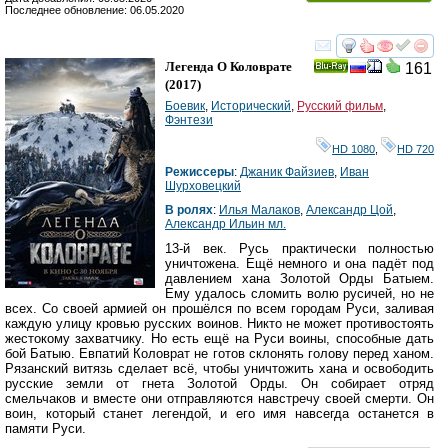
Последнее обновление: 06.05.2020
смотреть
инте
Легенда О Коловрате
161
Ray
(2017)
Боевик
,
Исторический
,
Русский фильм
,
Фэнтези
HD 1080
,
HD 720
Режиссеры
:
Джаник Файзиев
,
Иван
Шурховецкий
В ролях
:
Илья Малаков
,
Александр Цой
,
Александр Ильин мл.
13-й век. Русь практически полностью
уничтожена. Ещё немного и она падёт под
давлением хана Золотой Орды Батыем.
Ему удалось сломить волю русичей, но не
всех. Со своей армией он прошёлся по всем городам Руси, заливая
каждую улицу кровью русских воинов. Никто не может противостоять
жестокому захватчику. Но есть ещё на Руси воины, способные дать
бой Батыю. Евпатий Коловрат не готов склонять голову перед ханом.
Рязанский витязь сделает всё, чтобы уничтожить хана и освободить
русские земли от гнета Золотой Орды. Он собирает отряд
смельчаков и вместе они отправляются навстречу своей смерти. Он
воин, который станет легендой, и его имя навсегда останется в
памяти Руси.