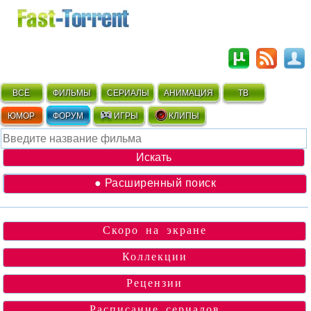
ВСЁ
ФИЛЬМЫ
СЕРИАЛЫ
АНИМАЦИЯ
ТВ
ЮМОР
ФОРУМ
ИГРЫ
КЛИПЫ
● Расширенный поиск
Скоро на экране
Коллекции
Рецензии
Расписание сериалов