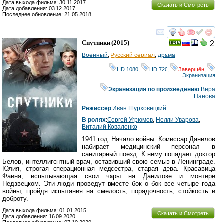
Дата выхода фильма: 30.11.2017
Скачать и Смотреть
Дата добавления: 03.12.2017
Последнее обновление: 21.05.2018
смотреть
инте
Спутники
(2015)
2
Военный
,
Русский сериал
,
драма
HD 1080
,
HD 720
,
Завершён
,
Экранизация
Экранизация по произведению
:
Вера
Панова
Режиссер
:
Иван Шурховецкий
В ролях
:
Сергей Угрюмов
,
Нелли Уварова
,
Виталий Коваленко
1941 год. Начало войны. Комиссар Данилов
набирает медицинский персонал в
санитарный поезд. К нему попадает доктор
Белов, интеллигентный врач, оставивший свою семью в Ленинграде.
Юлия, строгая операционная медсестра, старая дева. Красавица
Фаина, испытывающая свои чары на Данилове и монтере
Недзвецком. Эти люди проведут вместе бок о бок все четыре года
войны, пройдя испытания на смелость, порядочность, стойкость и
доброту.
Дата выхода фильма: 01.01.2015
Скачать и Смотреть
Дата добавления: 16.09.2020