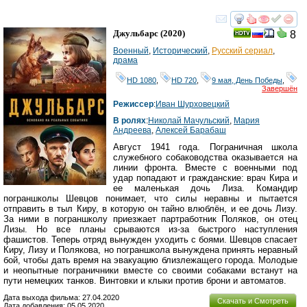
смотреть
инте
Джульбарс
(2020)
8
Военный
,
Исторический
,
Русский сериал
,
драма
HD 1080
,
HD 720
,
9 мая, День Победы
,
Завершён
Режиссер
:
Иван Шурховецкий
В ролях
:
Николай Мачульский
,
Мария
Андреева
,
Алексей Барабаш
Август 1941 года. Пограничная школа
служебного собаководства оказывается на
линии фронта. Вместе с военными под
удар попадают и гражданские: врач Кира и
ее маленькая дочь Лиза. Командир
пограншколы Шевцов понимает, что силы неравны и пытается
отправить в тыл Киру, в которую он тайно влюблён, и ее дочь Лизу.
За ними в пограншколу приезжает партработник Поляков, он отец
Лизы. Но все планы срываются из-за быстрого наступления
фашистов. Теперь отряд вынужден уходить с боями. Шевцов спасает
Киру, Лизу и Полякова, но пограншкола вынуждена принять неравный
бой, чтобы дать время на эвакуацию близлежащего города. Молодые
и неопытные пограничники вместе со своими собаками встанут на
пути немецких танков. Винтовки и клыки против брони и автоматов.
Дата выхода фильма: 27.04.2020
Скачать и Смотреть
Дата добавления: 05.05.2020