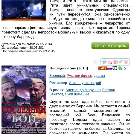
Тимур и Рита – «охотники за головами».
Рита ищет уникальных специалистов,
Тимур – опасных преступников. Однажды
их пути пересекутся: они одновременно
выйдут на след гениального российского
химика. Его изобретение – лекарство от
рака, наркомафия планирует использовать как наркотик. Героям
предстоит сделать непростой моральный выбор и оказаться по одну
сторону баррикад.
Дата выхода фильма: 27.05.2014
Скачать и Смотреть
Дата добавления: 30.05.2014
Последнее обновление: 27.03.2015
смотреть
инте
Последний Бой
(2013)
31
Военный
,
Русский фильм
,
драма
Режиссер
:
Иван Шурховецкий
В ролях
:
Александр Марушев
,
Степан
Бекетов
,
Яков Шамшин
Спустя четыре года войны, они всего в
двух шагах от Берлина. Им остается самый
тяжелый, самый смертельный —
последний бой. Боец Ведемеев по
прозвищу Ведьма едва вышел из
госпиталя после тяжелого ранения. Он не
бьется за партию, не бьется за Сталина, не
сражается за коммунизм. Он бьется за