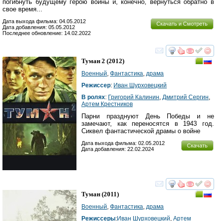
погибнуть будущему герою войны и, конечно, вернуться обратно в
свое время...
Дата выхода фильма: 04.05.2012
Скачать и Смотреть
Дата добавления: 05.05.2012
Последнее обновление: 14.02.2022
смотреть
инте
Туман 2
(2012)
Военный
,
Фантастика
,
драма
Режиссер
:
Иван Шурховецкий
В ролях
:
Григорий Калинин
,
Дмитрий Сергин
,
Артем Крестников
Парни празднуют День Победы и не
замечают, как переносятся в 1943 год.
Сиквел фантастической драмы о войне
Дата выхода фильма: 02.05.2012
Скачать
Дата добавления: 22.02.2024
смотреть
инте
Туман
(2011)
Военный
,
Фантастика
,
драма
Режиссеры
:
Иван Шурховецкий
,
Артем