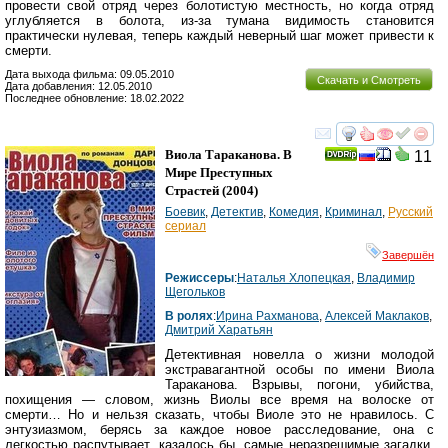
провести свой отряд через болотистую местность, но когда отряд
углубляется в болота, из-за тумана видимость становится
практически нулевая, теперь каждый неверный шаг может привести к
смерти.
Дата выхода фильма: 09.05.2010
Скачать и Смотреть
Дата добавления: 12.05.2010
Последнее обновление: 18.02.2022
смотреть
инте
Виола Тараканова. В
11
Мире Преступных
Страстей
(2004)
Боевик
,
Детектив
,
Комедия
,
Криминал
,
Русский
сериал
Завершён
Режиссеры
:
Наталья Хлопецкая
,
Владимир
Щегольков
В ролях
:
Ирина Рахманова
,
Алексей Маклаков
,
Дмитрий Харатьян
Детективная новелла о жизни молодой
экстравагантной особы по имени Виола
Тараканова. Взрывы, погони, убийства,
похищения — словом, жизнь Виолы все время на волоске от
смерти… Но и нельзя сказать, чтобы Виоле это не нравилось. С
энтузиазмом, берясь за каждое новое расследование, она с
легкостью распутывает, казалось бы, самые неразрешимые загадки,