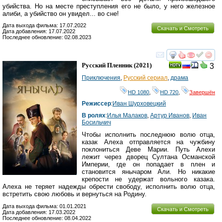
убийства. Но на месте преступления его не было, у него железное
алиби, а убийство он увидел... во сне!
Дата выхода фильма: 17.07.2022
Скачать и Смотреть
Дата добавления: 17.07.2022
Последнее обновление: 02.08.2023
смотреть
инте
Русский Пленник
(2021)
3
Приключения
,
Русский сериал
,
драма
HD 1080
,
HD 720
,
Завершён
Режиссер
:
Иван Шурховецкий
В ролях
:
Илья Малаков
,
Артур Иванов
,
Иван
Босильчич
Чтобы исполнить последнюю волю отца,
казак Алеха отправляется на чужбину
поклониться Деве Марии. Путь Алехи
лежит через дворец Султана Османской
Империи, где он попадает в плен и
становится янычаром Али. Но никакие
крепости не удержат вольного казака.
Алеха не теряет надежды обрести свободу, исполнить волю отца,
встретить свою любовь и вернуться на Родину.
Дата выхода фильма: 01.01.2021
Скачать и Смотреть
Дата добавления: 17.03.2022
Последнее обновление: 08.04.2022