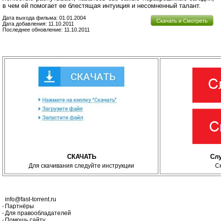
в чем ей помогает ее блестящая интуиция и несомненный талант.
Дата выхода фильма: 01.01.2004
Скачать и Смотреть
Дата добавления: 11.10.2011
Последнее обновление: 11.10.2011
СКАЧАТЬ
Сл
Для скачивания следуйте инструкции
С
info@fast-torrent.ru
Партнёры
Для правообладателей
Помощь сайту