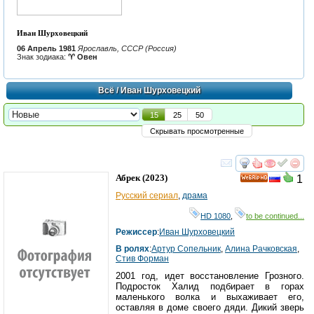
Иван Шурховецкий
06 Апрель 1981
Ярославль, СССР (Россия)
Знак зодиака:
♈ Овен
Всё
/ Иван Шурховецкий
15
25
50
Скрывать просмотренные
смотреть
инте
Абрек
(2023)
1
HD
Русский сериал
,
драма
HD 1080
,
to be continued...
Режиссер
:
Иван Шурховецкий
В ролях
:
Артур Сопельник
,
Алина Рачковская
,
Стив Форман
2001 год, идет восстановление Грозного.
Подросток Халид подбирает в горах
маленького волка и выхаживает его,
оставляя в доме своего дяди. Дикий зверь