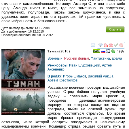
стильная и самовлюбленная. Ее зовут Аманда О, и она знает себе
цену. Аманда живет в мире, где все замешано на полутонах,
полунамеках, полуправде. Таковы законы шоу-бизнеса, и она с
удовольствием играет по его правилам. Ей нравится чувствовать
свою избранность и безнаказанность.
Дата выхода фильма: 13.12.2010
Скачать
Дата добавления: 16.12.2010
Последнее обновление: 08.04.2012
смотреть
инте
Туман
(2010)
165
Военный
,
Русский фильм
,
Фантастика
,
драма
Режиссеры
:
Иван Шурховецкий
,
Артем
Аксененко
В ролях
:
Игорь Шмаков
,
Василий Ракша
,
Артем Крестников
Российские военные проводят масштабные
учения. Отряд бойцов получает учебную
задачу – совершить марш бросок и,
преодолев двенадцатикилометровый
маршрут, на котором находятся водные
преграды, выйти на огневой рубеж, где
должны состояться стрельбы. Во время
марш броска происходит вынужденная
остановка, из-за которой солдаты опаздывают к назначенному
командованием времени. Командир отряда решает срезать путь и