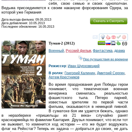
себя, свою семью и своих однополчан.
Ведьма присоединяется к своим накануне форсирования Одера, за
которой уже Германия
Дата выхода фильма: 09.05.2013
Скачать и Смотреть
Дата добавления: 10.05.2013
Последнее обновление: 16.05.2013
смотреть
инте
Туман-2
(2012)
69
Военный
,
Русский фильм
,
Фантастика
,
драма
Про путешествия во времени
Режиссер
:
Иван Шурховецкий
В ролях
:
Григорий Калинин
,
Дмитрий Сергин
,
Артем Крестников
Во время празднования дня Победы герои
понимают, что тематическая военная
вечеринка сменилась реальностью
фашистского тыла. Пятеро парней,
известных зрителям по первой части
фильма, оказываются в немецкой пивной.
В суматохе боя им удается бежать, однако
в неразберихе «пришельцы из 21 века» случайно ранят
красноармейца по фамилии Кантария. Друзья понимают, что если тот
не выживет, то изменится ход истории — кто же будет водружать
флаг на Рейхстаг? Теперь их задача — добраться до своих, не дать