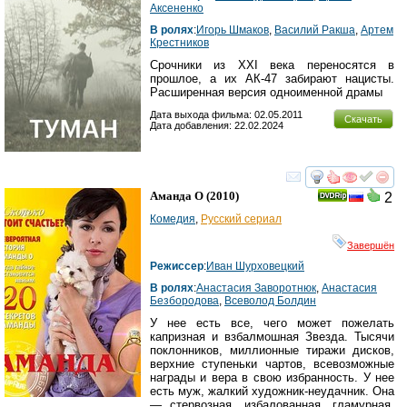
Аксененко
В ролях
:
Игорь Шмаков
,
Василий Ракша
,
Артем
Крестников
Срочники из XXI века переносятся в
прошлое, а их АК-47 забирают нацисты.
Расширенная версия одноименной драмы
Дата выхода фильма: 02.05.2011
Скачать
Дата добавления: 22.02.2024
смотреть
инте
Аманда О
(2010)
2
Комедия
,
Русский сериал
Завершён
Режиссер
:
Иван Шурховецкий
В ролях
:
Анастасия Заворотнюк
,
Анастасия
Безбородова
,
Всеволод Болдин
У нее есть все, чего может пожелать
капризная и взбалмошная Звезда. Тысячи
поклонников, миллионные тиражи дисков,
верхние ступеньки чартов, всевозможные
награды и вера в свою избранность. У нее
есть муж, жалкий художник-неудачник. Она
— стервозная, избалованная, гламурная,