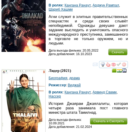
В ролях
:
Кангана Ранаут
,
Арджун Рампал
,
Шариб Хашми
Агни служит в элитных правительственных
спецчастях и среди своих слывёт
непобедимой. Однажды девушке дают
задание выследить и уничтожить опасного
международного преступника, замешанного
в торговле не только оружием, но и
людьми.
Дата выхода фильма: 20.05.2022
Скачать
Дата добавления: 16.10.2023
смотреть
инте
Лидер
(2021)
Биография
,
драма
Режиссер
:
Виджай
В ролях
:
Кангана Ранаут
,
Арвинд Свами
,
Нассер
История Джаярам Джаялалиты, которая
четыре раза занимала пост главного
министра штата Тамилнад.
Дата выхода фильма:
Скачать и Смотреть
10.09.2021
Дата добавления: 21.02.2024