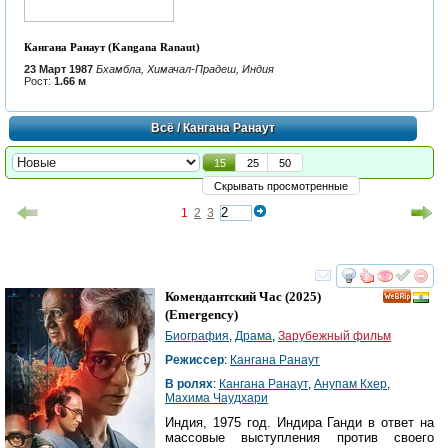
Кангана Ранаут (Kangana Ranaut)
23 Март 1987
Бхамбла, Химачал-Прадеш, Индия
Рост:
1.66 м
Всё
/ Кангана Ранаут
15
25
50
Скрывать просмотренные
1
2
3
смотреть
инте
Комендантский Час
(2025)
(
Emergency
)
Биография
,
Драма
,
Зарубежный фильм
Режиссер
:
Кангана Ранаут
В ролях
:
Кангана Ранаут
,
Анупам Кхер
,
Махима Чаудхари
Индия, 1975 год. Индира Ганди в ответ на
массовые выступления против своего