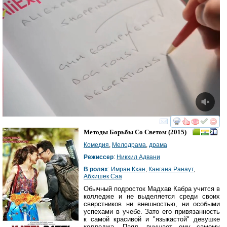
смотреть
инте
Методы Борьбы Со Светом
(2015)
Комедия
,
Мелодрама
,
драма
Режиссер
:
Никхил Адвани
В ролях
:
Имран Кхан
,
Кангана Ранаут
,
Абхишек Саа
Обычный подросток Мадхав Кабра учится в
колледже и не выделяется среди своих
сверстников ни внешностью, ни особыми
успехами в учебе. Зато его привязанность
к самой красивой и "языкастой" девушке
колледжа, Паял, внушает ему самому