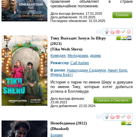
правления объявляет в стране
чрезвычайное положение.
Дата выхода фильма: 17.01.2025
Скачать
Дата добавления: 31.03.2025
Последнее обновление: 31.03.2025
смотреть
инте
Тику Выходит Замуж За Шеру
(2023)
(
Tiku Weds Sheru
)
Комедия
,
Мелодрама
,
драма
Режиссер
:
Сай Кабир
В ролях
:
Навазуддин Сиддикуи
,
Авнит Каур
,
Мукеш Бхатт
История о парне по имени Шеру и девушке
по имени Тику, которые хотят добиться
успеха в Болливуде.
Дата выхода фильма:
Скачать и Смотреть
23.06.2023
Дата добавления: 22.02.2024
смотреть
инте
Непобедимая
(2022)
(
Dhaakad
)
Боевик