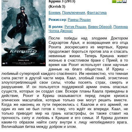
Крриш 3
(2013)
(
Krrish 3
)
Боевик
,
Приключения
,
Фантастика
Режиссер
:
Ракеш Рошан
В ролях
:
Ритик Рошан
,
Вивек Оберой
,
Приянка
Чопра Джонас
После победы над злодеем Доктором
Сидхартом Арья, и возвращения его отца
Рохита ,воскресшего из мертвых, Крриш
продолжает бороться против зла и спасать
невинные жизни. Теперь Кришна живет
жизнью в счастливом браке с Прией, в то
время как Рохит использует свои научные
данные на благо общества. И Крриш -
любимый супергерой каждого спасённого. Им неизвестно, что темная
сила растет в другой части мира. Каал, злобный гений, эгоистично
злоупотребляющий свои силы, чтобы посеять страх, смерть и
разрушение. И он пользуется поддержкой армии очень опасных
существ, которых он создал сам. Вскоре планы Каала приведены в
действие, Рохит и Крриш оказываются перед лицом кризиса
эпических масштабов, которые только они могут решить вместе.
Когда же наконец их пути пересеклись с Каалом и его армией, ни
один из них не был готов к тому, что ждёт их впереди. Каал, не
только приводит мир на грань катастрофы, он также ставит на
прочность силу и любовь к Кришне и его семьи. И Крриш должен
каким-то образом найти силу внутри к лицу непобедимого врага.
Величайшая битва между добром и злом.