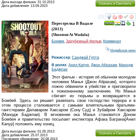
Дата выхода фильма: 31.10.2013
Скачать и Смотреть
Дата добавления: 13.09.2023
смотреть
инте
Перестрелка В Вадале
1
(2013)
(
Shootout At Wadala
)
Боевик
,
Зарубежный фильм
,
Криминал
Индийское кино
Режиссер
:
Санджай Гупта
В ролях
:
Анил Капур
,
Джон Абрахам
,
Манодж
Баджпаи
Этот фильм - история об обычном молодом
человеке Манья (Джон Абрахам), которого
ложно обвинили в убийстве и приговорили
к пожизненному заключению. Но Манья
сбегает из тюрьмы и возвращается в
Бомбей. Здесь он решает развязать свое господство террора и в
этом процессе сталкивается с самыми влиятельными братьями-
гангстерами Дилаваром Хаксаром (Сону Суд) и Зубайром Хаксаром
(Манодж Баджпаи). В мгновение ока Манья становится Доном
Бомбея и правительство посылает инспектора Афака Баграна(Анил
Капур) положить ему конец.
Дата выхода фильма: 01.05.2013
Скачать и Смотреть
Дата добавления: 25.07.2013
Последнее обновление: 20.08.2013