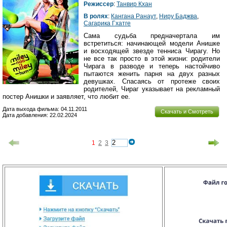
Режиссер
:
Танвир Кхан
В ролях
:
Кангана Ранаут
,
Ниру Баджва
,
Сагарика Гхатге
Сама судьба предначертала им
встретиться: начинающей модели Анишке
и восходящей звезде тенниса Чирагу. Но
не все так просто в этой жизни: родители
Чирага в разводе и теперь настойчиво
пытаются женить парня на двух разных
девушках. Спасаясь от протеже своих
родителей, Чираг указывает на рекламный
постер Анишки и заявляет, что любит ее.
Дата выхода фильма: 04.11.2011
Скачать и Смотреть
Дата добавления: 22.02.2024
1
2
3