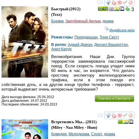
смотреть
инте
Быстрый
(2012)
3
(
Tezz
)
Боевик
,
Зарубежный фильм
,
драма
Индийское кино
Режиссеры
:
Приядаршан
,
Тони Скотт
В ролях
:
Аджай Девган
,
Дензел Вашингтон
,
Анил Капур
Великобритания. Наши Дни. Группа
террористов заминировала пассажирский
поезд. Если скорость поезда упадет ниже
60 миль в час, он взорвется. Что делать
простому инспектору железнодорожного
трафика, если в этом поезде его
собственная дочь, а на другом конце трубки телефона - террорист,
который выдвигает очень интересные требования?
Дата выхода фильма: 25.04.2012
Скачать и Смотреть
Дата добавления: 19.07.2012
Последнее обновление: 24.03.2013
смотреть
инте
Встретились Мы...
(2011)
(
Miley - Naa Miley - Hum
)
Комедия
,
Мелодрама
,
Спорт
,
драма