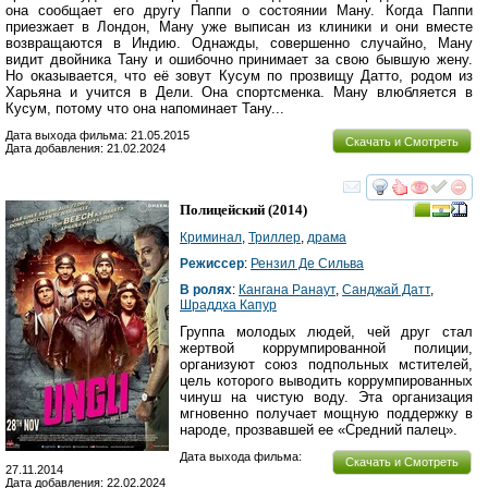
она сообщает его другу Паппи о состоянии Ману. Когда Паппи
приезжает в Лондон, Ману уже выписан из клиники и они вместе
возвращаются в Индию. Однажды, совершенно случайно, Ману
видит двойника Тану и ошибочно принимает за свою бывшую жену.
Но оказывается, что её зовут Кусум по прозвищу Датто, родом из
Харьяна и учится в Дели. Она спортсменка. Ману влюбляется в
Кусум, потому что она напоминает Тану...
Дата выхода фильма: 21.05.2015
Скачать и Смотреть
Дата добавления: 21.02.2024
смотреть
инте
Полицейский
(2014)
Криминал
,
Триллер
,
драма
Режиссер
:
Рензил Де Сильва
В ролях
:
Кангана Ранаут
,
Санджай Датт
,
Шраддха Капур
Группа молодых людей, чей друг стал
жертвой коррумпированной полиции,
организуют союз подпольных мстителей,
цель которого выводить коррумпированных
чинуш на чистую воду. Эта организация
мгновенно получает мощную поддержку в
народе, прозвавшей ее «Средний палец».
Дата выхода фильма:
Скачать и Смотреть
27.11.2014
Дата добавления: 22.02.2024