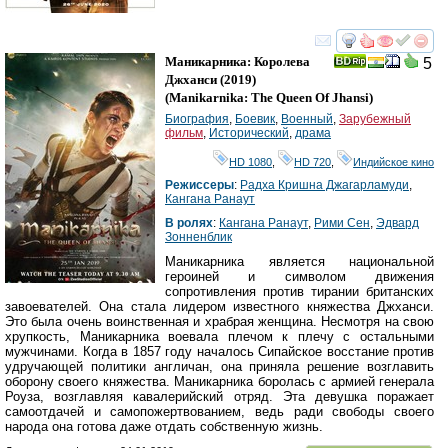
смотреть
инте
Маникарника: Королева
5
Джханси
(2019)
(
Manikarnika: The Queen Of Jhansi
)
Биография
,
Боевик
,
Военный
,
Зарубежный
фильм
,
Исторический
,
драма
HD 1080
,
HD 720
,
Индийское кино
Режиссеры
:
Радха Кришна Джагарламуди
,
Кангана Ранаут
В ролях
:
Кангана Ранаут
,
Рими Сен
,
Эдвард
Зонненблик
Маникарника является национальной
героиней и символом движения
сопротивления против тирании британских
завоевателей. Она стала лидером известного княжества Джханси.
Это была очень воинственная и храбрая женщина. Несмотря на свою
хрупкость, Маникарника воевала плечом к плечу с остальными
мужчинами. Когда в 1857 году началось Сипайское восстание против
удручающей политики англичан, она приняла решение возглавить
оборону своего княжества. Маникарника боролась с армией генерала
Роуза, возглавляя кавалерийский отряд. Эта девушка поражает
самоотдачей и самопожертвованием, ведь ради свободы своего
народа она готова даже отдать собственную жизнь.