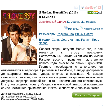
смотреть
инте
Я Люблю Новый Год
(2013)
(
I Love NY
)
Зарубежный фильм
,
Комедия
,
Мелодрама
HD 1080
,
Индийское кино
Режиссеры
:
Радхика Рао
,
Винэй Сапру
В ролях
:
Санни Деол
,
Кангана Ранаут
,
Прем
Чопра
Совсем скоро наступит Новый год, и все
готовятся к этому празднику.
Состоятельный банкир из Чикаго по имени
Рандир весело празднует наступление
нового года вместе со своими друзьями.
Изрядно переборщив с алкоголем, он
отправляется в аэропорт. Прилетев в Нью-Йорк, Рандир добирается
до квартиры, открывает дверь ключом и засыпает. Но вскоре
становится понятно, что он оказался в доме совершенно незнакомой
девушки, квартира которой точь-в-точь напоминает его собственную.
В эту новогоднюю ночь у Рандира и его новой знакомой произошло
самое настоящее приключение. Никто не знает, чем оно закончится.
Дата выхода фильма: 26.04.2013
Скачать и Смотреть
Дата добавления: 05.01.2020
Последнее обновление: 05.01.2020