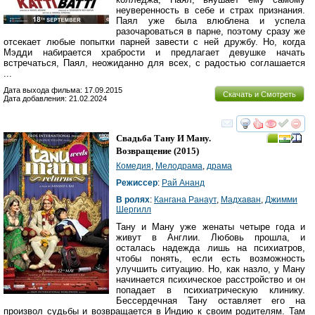
неуверенность в себе и страх признания.
Паял уже была влюблена и успела
разочароваться в парне, поэтому сразу же
отсекает любые попытки парней завести с ней дружбу. Но, когда
Мэдди набирается храбрости и предлагает девушке начать
встречаться, Паял, неожиданно для всех, с радостью соглашается
...
Дата выхода фильма: 17.09.2015
Скачать и Смотреть
Дата добавления: 21.02.2024
смотреть
инте
Свадьба Тану И Ману.
Возвращение
(2015)
Комедия
,
Мелодрама
,
драма
Режиссер
:
Рай Ананд
В ролях
:
Кангана Ранаут
,
Мадхаван
,
Джимми
Шергилл
Тану и Ману уже женаты четыре года и
живут в Англии. Любовь прошла, и
осталась надежда лишь на психиатров,
чтобы понять, если есть возможность
улучшить ситуацию. Но, как назло, у Ману
начинается психическое расстройство и он
попадает в психиатрическую клинику.
Бессердечная Тану оставляет его на
произвол судьбы и возвращается в Индию к своим родителям. Там