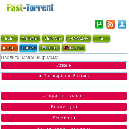
ВСЁ
ФИЛЬМЫ
СЕРИАЛЫ
АНИМАЦИЯ
ТВ
ЮМОР
ФОРУМ
ИГРЫ
КЛИПЫ
● Расширенный поиск
Скоро на экране
Коллекции
Рецензии
Расписание сериалов