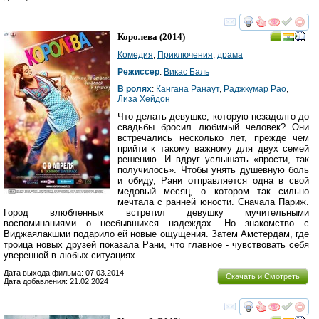
смотреть
инте
Королева
(2014)
Комедия
,
Приключения
,
драма
Режиссер
:
Викас Баль
В ролях
:
Кангана Ранаут
,
Раджкумар Рао
,
Лиза Хейдон
Что делать девушке, которую незадолго до
свадьбы бросил любимый человек? Они
встречались несколько лет, прежде чем
прийти к такому важному для двух семей
решению. И вдруг услышать «прости, так
получилось». Чтобы унять душевную боль
и обиду, Рани отправляется одна в свой
медовый месяц, о котором так сильно
мечтала с ранней юности. Сначала Париж.
Город влюбленных встретил девушку мучительными
воспоминаниями о несбывшихся надеждах. Но знакомство с
Виджаялакшми подарило ей новые ощущения. Затем Амстердам, где
троица новых друзей показала Рани, что главное - чувствовать себя
уверенной в любых ситуациях...
Дата выхода фильма: 07.03.2014
Скачать и Смотреть
Дата добавления: 21.02.2024
смотреть
инте