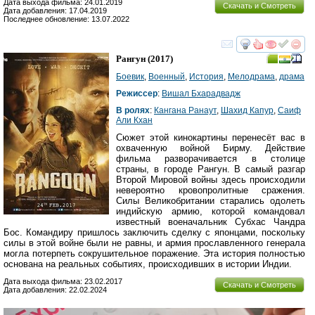
Дата выхода фильма: 24.01.2019
Скачать и Смотреть
Дата добавления: 17.04.2019
Последнее обновление: 13.07.2022
смотреть
инте
Рангун
(2017)
Боевик
,
Военный
,
История
,
Мелодрама
,
драма
Режиссер
:
Вишал Бхарадвадж
В ролях
:
Кангана Ранаут
,
Шахид Капур
,
Саиф
Али Кхан
Сюжет этой кинокартины перенесёт вас в
охваченную войной Бирму. Действие
фильма разворачивается в столице
страны, в городе Рангун. В самый разгар
Второй Мировой войны здесь происходили
невероятно кровопролитные сражения.
Силы Великобритании старались одолеть
индийскую армию, которой командовал
известный военачальник Субхас Чандра
Бос. Командиру пришлось заключить сделку с японцами, поскольку
силы в этой войне были не равны, и армия прославленного генерала
могла потерпеть сокрушительное поражение. Эта история полностью
основана на реальных событиях, происходивших в истории Индии.
Дата выхода фильма: 23.02.2017
Скачать и Смотреть
Дата добавления: 22.02.2024