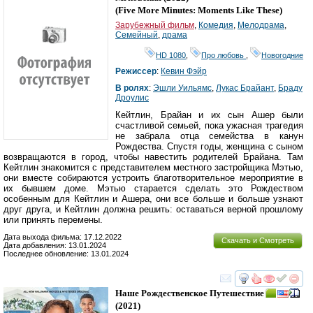
(
Five More Minutes: Moments Like These
)
Зарубежный фильм
,
Комедия
,
Мелодрама
,
Семейный
,
драма
HD 1080
,
Про любовь
,
Новогодние
Режиссер
:
Кевин Фэйр
В ролях
:
Эшли Уильямс
,
Лукас Брайант
,
Брадy
Дроулис
Кейтлин, Брайан и их сын Ашер были
счастливой семьей, пока ужасная трагедия
не забрала отца семейства в канун
Рождества. Спустя годы, женщина с сыном
возвращаются в город, чтобы навестить родителей Брайана. Там
Кейтлин знакомится с представителем местного застройщика Мэтью,
они вместе собираются устроить благотворительное мероприятие в
их бывшем доме. Мэтью старается сделать это Рождеством
особенным для Кейтлин и Ашера, они все больше и больше узнают
друг друга, и Кейтлин должна решить: оставаться верной прошлому
или принять перемены.
Дата выхода фильма: 17.12.2022
Скачать и Смотреть
Дата добавления: 13.01.2024
Последнее обновление: 13.01.2024
смотреть
инте
Наше Рождественское Путешествие
(2021)