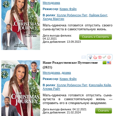
Мелодрама
Режиссер
:
Кевин Фэйр
В ролях
:
Холли Робинсон Пит
,
Лайрик Бент
,
Хилда Мартин
Мать-одиночка готовится отпустить своего
сына-аутиста в самостоятельную жизнь.
Дата выхода фильма:
Скачать и Смотреть
04.12.2021
Дата добавления: 13.09.2023
смотреть
инте
Наше Рождественское Путешествие
(2021)
Мелодрама
,
драма
Режиссер
:
Кевин Фэйр
В ролях
:
Холли Робинсон Пит
,
Кэролайн Кейв
,
Алома Райт
Мать-одиночка готовится отпустить сына-
аутиста в самостоятельную жизнь —
отправить его в специальную академию.
Дата выхода фильма: 04.12.2021
Скачать
Дата добавления: 21.02.2024