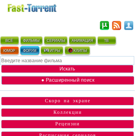
ВСЁ
ФИЛЬМЫ
СЕРИАЛЫ
АНИМАЦИЯ
ТВ
ЮМОР
ФОРУМ
ИГРЫ
КЛИПЫ
● Расширенный поиск
Скоро на экране
Коллекции
Рецензии
Расписание сериалов