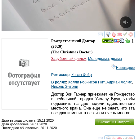
смотреть
инте
Рождественский Доктор
1
(2020)
(
The Christmas Doctor
)
Зарубежный фильм
,
Мелодрама
,
драма
Новогодние
Режиссер
:
Кевин Фэйр
В ролях
:
Холли Робинсон Пит
,
Адриан Холмс
,
Николь Энтони
Доктор Зои Гарнер приезжает на Рождество
в небольшой городок Уиллоу Брук, чтобы
подменить на две недели единственного
местного врача. Она еще не знает, что эта
поездка изменит в ее жизни очень многое.
Дата выхода фильма: 15.11.2020
Скачать и Смотреть
Дата добавления: 26.11.2020
Последнее обновление: 26.11.2020