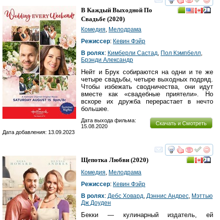
смотреть
инте
В Каждый Выходной По
Свадьбе
(2020)
Комедия
,
Мелодрама
Режиссер
:
Кевин Фэйр
В ролях
:
Кимберли Састад
,
Пол Кэмпбелл
,
Брэнди Александр
Нейт и Брук собираются на одни и те же
четыре свадьбы, четыре выходных подряд.
Чтобы избежать сводничества, они идут
вместе как «свадебные приятели». Но
вскоре их дружба перерастает в нечто
большее.
Дата выхода фильма:
Скачать и Смотреть
15.08.2020
Дата добавления: 13.09.2023
смотреть
инте
Щепотка Любви
(2020)
Комедия
,
Мелодрама
Режиссер
:
Кевин Фэйр
В ролях
:
Дебс Ховард
,
Дэннис Андрес
,
Мэттью
Дж Доуден
Бекки — кулинарный издатель, ей