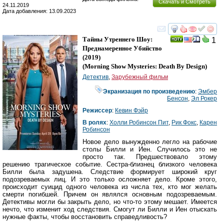
Скачать и Смотреть
24.11.2019
Дата добавления: 13.09.2023
смотреть
инте
Тайны Утреннего Шоу:
1
Преднамеренное Убийство
(2019)
(
Morning Show Mysteries: Death By Design
)
Детектив
,
Зарубежный фильм
Экранизация по произведению
:
Эмбер
Бенсон
,
Эл Рокер
Режиссер
:
Кевин Фэйр
В ролях
:
Холли Робинсон Пит
,
Рик Фокс
,
Карен
Робинсон
Новое дело вынужденно легло на рабочие
столы Билли и Иен. Случилось это не
просто так. Предшествовало этому
решению трагическое событие. Сестра-близнец близкого человека
Билли была задушена. Следствие формирует широкий круг
подозреваемых лиц. И это только осложняет дело. Кроме этого,
происходит суицид одного человека из числа тех, кто мог желать
смерти погибшей. Причем он являлся основным подозреваемым.
Детективы могли бы закрыть дело, но что-то этому мешает. Имеется
нечто, что изменит ход следствия. Смогут ли Билли и Иен отыскать
нужные факты, чтобы восстановить справедливость?