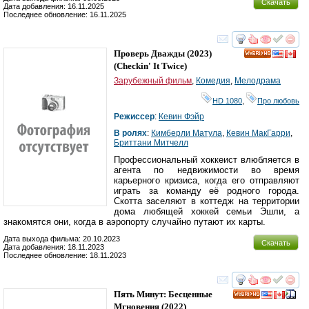
Скачать
Дата добавления: 16.11.2025
Последнее обновление: 16.11.2025
смотреть
инте
Проверь Дважды
(2023)
HD
(
Checkin' It Twice
)
Зарубежный фильм
,
Комедия
,
Мелодрама
HD 1080
,
Про любовь
Режиссер
:
Кевин Фэйр
В ролях
:
Кимберли Матула
,
Кевин МакГарри
,
Бриттани Митчелл
Профессиональный хоккеист влюбляется в
агента по недвижимости во время
карьерного кризиса, когда его отправляют
играть за команду её родного города.
Скотта заселяют в коттедж на территории
дома любящей хоккей семьи Эшли, а
знакомятся они, когда в аэропорту случайно путают их карты.
Дата выхода фильма: 20.10.2023
Скачать
Дата добавления: 18.11.2023
Последнее обновление: 18.11.2023
смотреть
инте
Пять Минут: Бесценные
HD
Мгновения
(2022)