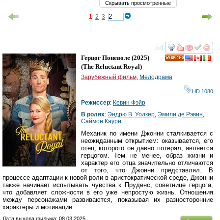
Скрывать просмотренные
1
2
3
смотреть
инте
Герцог Поневоле
(2025)
HD
(
The Reluctant Royal
)
Зарубежный фильм
,
Мелодрама
HD 1080
Режиссер
:
Кевин Фэйр
В ролях
:
Эндрю В. Уолкер
,
Эмили де Рэвин
,
Саймон Каури
Механик по имени Джонни сталкивается с
неожиданным открытием: оказывается, его
отец, которого он давно потерял, является
герцогом. Тем не менее, образ жизни и
характер его отца значительно отличаются
от того, что Джонни представлял. В
процессе адаптации к новой роли в аристократической среде, Джонни
также начинает испытывать чувства к Пруденс, советнице герцога,
что добавляет сложности в его уже непростую жизнь. Отношения
между персонажами развиваются, показывая их разносторонние
характеры и мотивации.
Дата выхода фильма: 08.03.2025