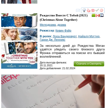
смотреть
инте
Рождество Вместе С Тобой
(2021)
(
Christmas Alone Together
)
Мелодрама
,
драма
Режиссер
:
Кевин Фэйр
В ролях
:
Лора Вандервурт
,
Найалл Мэттер
,
Гарри Дж. Ленникс
За несколько дней до Рождества Меган
удаётся убедить своего близкого друга
Фрэнка отправиться на поиски его бывшей
возлюбленной.
Дата выхода фильма:
Скачать и Смотреть
20.11.2021
Дата добавления: 21.02.2024