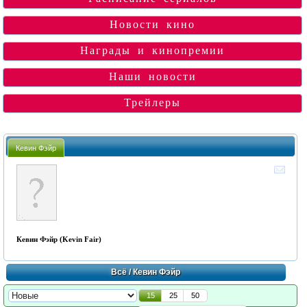
Новости кино
Награды и кинопремии
Наши новости
Трейлеры
Кевин Фэйр
Кевин Фэйр (Kevin Fair)
Всё
/ Кевин Фэйр
15
25
50