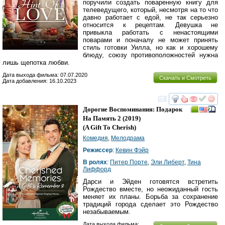
поручили создать поваренную книгу для
телеведущего, который, несмотря на то что
давно работает с едой, не так серьезно
относится к рецептам. Девушка не
привыкла работать с ненастоящими
поварами и поначалу не может принять
стиль готовки Уилла, но как и хорошему
блюду, союзу противоположностей нужна
лишь щепотка любви.
Дата выхода фильма: 07.07.2020
Скачать и Смотреть
Дата добавления: 16.10.2023
смотреть
инте
Дорогие Воспоминания: Подарок
На Память 2
(2019)
(
A Gift To Cherish
)
Комедия
,
Мелодрама
Режиссер
:
Кевин Фэйр
В ролях
:
Питер Порте
,
Эли Либерт
,
Тина
Лиффорд
Дарси и Эйден готовятся встретить
Рождество вместе, но неожиданный гость
меняет их планы. Борьба за сохранение
традиций города сделает это Рождество
незабываемым.
Дата выхода фильма: