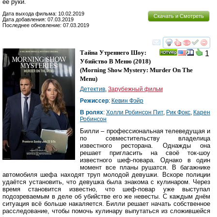
её руки.
Дата выхода фильма: 10.02.2019
Скачать и Смотреть
Дата добавления: 07.03.2019
Последнее обновление: 07.03.2019
смотреть
инте
Тайна Утреннего Шоу:
1
Убийство В Меню
(2018)
(
Morning Show Mystery: Murder On The
Menu
)
Детектив
,
Зарубежный фильм
Режиссер
:
Кевин Фэйр
В ролях
:
Холли Робинсон Пит
,
Рик Фокс
,
Карен
Робинсон
Билли – профессиональная телеведущая и
по совместительству владелица
известного ресторана. Однажды она
решает пригласить на своё ток-шоу
известного шеф-повара. Однако в один
момент все планы рушатся. В багажнике
автомобиля шефа находят труп молодой девушки. Вскоре полиции
удаётся установить, что девушка была знакома с кулинаром. Через
время становится известно, что шеф-повар уже выступал
подозреваемым в деле об убийстве его же невесты. С каждым днём
ситуация всё больше накаляется. Билли решает начать собственное
расследование, чтобы помочь кулинару выпутаться из сложившейся