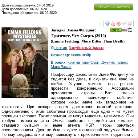
Дата выхода фильма: 14.04.2019
Скачать и Смотреть
Дата добавления: 06.02.2020
Последнее обновление: 06.02.2020
смотреть
инте
Загадка Эммы Филдинг:
Трагичнее, Чем Смерть
(2019)
(
Emma Fielding: More Bitter Than Death
)
Детектив
,
Зарубежный фильм
Режиссер
:
Кевин Фэйр
В ролях
:
Кортни Торн-Смит
,
Джеймс Таппер
,
Марк Вэлли
Профессору археологии Эмме Филдингу не
сидится без дела, и скучать она явно не
любит. Улучив момент, она решает
провести конференцию Ассоциации
археологов страны. Вот только
одновременно происходит событие,
которое никак иначе, как загадочное не
трактовать. При пожаре сгорел достаточно важный артефакт.
Одновременно с этим событием происходит ещё одно – из музея
похищен экспонат. Такие события не могут миновать незаметно. Они
требуют вмешательства. Эмма прибегает к содействию коллеги,
ставшего бывшим и ныне агента ФБР, чтобы заняться
расследованием. Друг не был в курсе грандиозной задумки Эммы.
Но ему следовало к этому привыкнуть к приключениям, поданным с