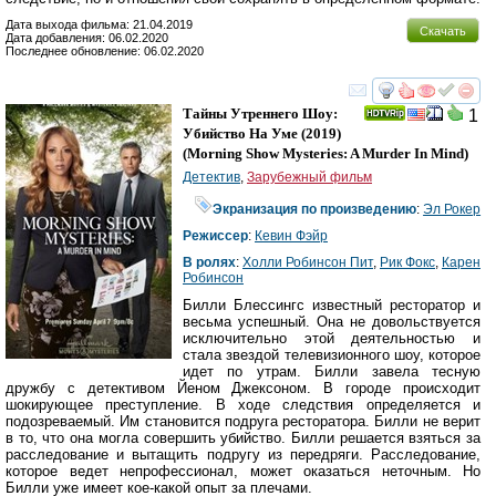
Дата выхода фильма: 21.04.2019
Скачать
Дата добавления: 06.02.2020
Последнее обновление: 06.02.2020
смотреть
инте
Тайны Утреннего Шоу:
1
Убийство На Уме
(2019)
(
Morning Show Mysteries: A Murder In Mind
)
Детектив
,
Зарубежный фильм
Экранизация по произведению
:
Эл Рокер
Режиссер
:
Кевин Фэйр
В ролях
:
Холли Робинсон Пит
,
Рик Фокс
,
Карен
Робинсон
Билли Блессингс известный ресторатор и
весьма успешный. Она не довольствуется
исключительно этой деятельностью и
стала звездой телевизионного шоу, которое
идет по утрам. Билли завела тесную
дружбу с детективом Йеном Джексоном. В городе происходит
шокирующее преступление. В ходе следствия определяется и
подозреваемый. Им становится подруга ресторатора. Билли не верит
в то, что она могла совершить убийство. Билли решается взяться за
расследование и вытащить подругу из передряги. Расследование,
которое ведет непрофессионал, может оказаться неточным. Но
Билли уже имеет кое-какой опыт за плечами.