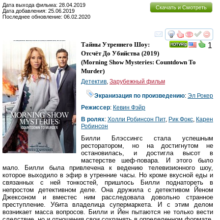
Дата выхода фильма: 28.04.2019
Скачать и Смотреть
Дата добавления: 25.06.2019
Последнее обновление: 06.02.2020
смотреть
инте
Тайны Утреннего Шоу:
1
Отсчёт До Убийства
(2019)
(
Morning Show Mysteries: Countdown To
Murder
)
Детектив
,
Зарубежный фильм
Экранизация по произведению
:
Эл Рокер
Режиссер
:
Кевин Фэйр
В ролях
:
Холли Робинсон Пит
,
Рик Фокс
,
Карен
Робинсон
Билли Блэссингс стала успешным
ресторатором, но на достигнутом не
остановилась, и достигла высот в
мастерстве шеф-повара. И этого было
мало. Билли была привлечена к ведению телевизионного шоу,
которое выходило в эфир в утренние часы. Но кроме вкусной еды и
связанных с ней тонкостей, пришлось Билли поднатореть в
непростом детективном деле. Она дружила с детективом Йеном
Джексоном и вместес ним расследовала довольно странное
преступление. Убита владелица супермаркета. И с этим делом
возникает масса вопросов. Билли и Йен пытаются не только вести
следствие, но и отношения свои сохранять в определенном формате.