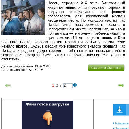
Чосон, середина XIX века. Влиятельный
интриган министр Ким отравил короля и
подкупил специалистов по фэншуй
посоветовать для королевской могилы
неудачное место. Но молодой мастер Пак
Чэ-сан имел неосторожность сказать о
неподходящем месте наследнику, за что и
поплатился — его жену и ребёнка убили, а
дом сожгли. 13 лет спустя министр Ким
всё ещё плетёт заговор против монаршей семьи и нажил себе
немало врагов. Судьба сводит уже известного знатока фэншуй Пак
Чэ-сана и родного дядю короля — оба пытаются выяснить место
захоронения предков Кима, чтобы ослабить влияние его клана и
отомстить.
Дата выхода фильма: 19.09.2018
Скачать и Смотреть
Дата добавления: 22.02.2024
1
2
3