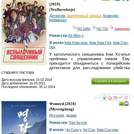
(2019)
(
Yeolhyeolsaje
)
Детектив
,
Зарубежный сериал
,
Комедия
,
Криминал
HD 1080
,
HD 720
,
Завершён
Режиссер
:
Ли Мён-у
В ролях
:
Ким Нам-гиль
,
Ким Нам-Гил
,
Ким Сон-
гюн
У католического священника Ким Хэ-илья
проблемы с управлением гневом. Ему
приходится объединиться с полицейским
детективом для расследования убийства
старшего пастора.
Дата выхода фильма: 15.02.2019
Скачать и Смотреть
Дата добавления: 16.03.2021
Последнее обновление: 30.12.2024
смотреть
инте
Фэншуй
(2018)
(
Myeongdang
)
История
,
драма
Режиссер
:
Пак Хи-гон
В ролях
:
Чо Сын-у
,
Чи Сон
,
Ким Сон-гюн