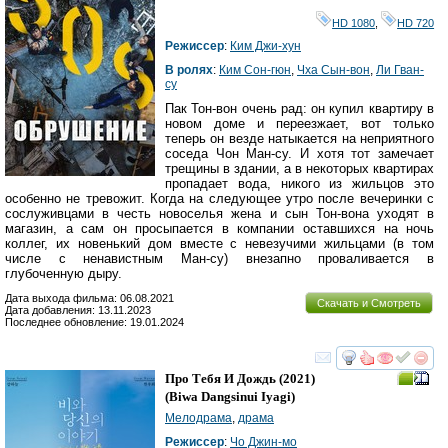
HD 1080
,
HD 720
Режиссер
:
Ким Джи-хун
В ролях
:
Ким Сон-гюн
,
Чха Сын-вон
,
Ли Гван-
су
Пак Тон-вон очень рад: он купил квартиру в
новом доме и переезжает, вот только
теперь он везде натыкается на неприятного
соседа Чон Ман-су. И хотя тот замечает
трещины в здании, а в некоторых квартирах
пропадает вода, никого из жильцов это
особенно не тревожит. Когда на следующее утро после вечеринки с
сослуживцами в честь новоселья жена и сын Тон-вона уходят в
магазин, а сам он просыпается в компании оставшихся на ночь
коллег, их новенький дом вместе с невезучими жильцами (в том
числе с ненавистным Ман-су) внезапно проваливается в
глубоченную дыру.
Дата выхода фильма: 06.08.2021
Скачать и Смотреть
Дата добавления: 13.11.2023
Последнее обновление: 19.01.2024
смотреть
инте
Про Тебя И Дождь
(2021)
(
Biwa Dangsinui Iyagi
)
Мелодрама
,
драма
Режиссер
:
Чо Джин-мо