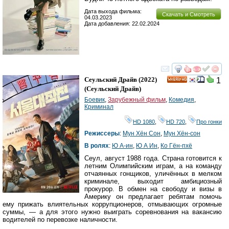
Дата выхода фильма:
Скачать и Смотреть
04.03.2023
Дата добавления: 22.02.2024
смотреть
инте
Сеульский Драйв
(2022)
1
HD
(
Сеульский Драйв
)
Боевик
,
Зарубежный фильм
,
Комедия
,
Криминал
HD 1080
,
HD 720
,
Про гонки
Режиссеры
:
Мун Хён Сон
,
Мун Хён-сон
В ролях
:
Ю А-ин
,
Ю А Ин
,
Ко Гён-пхё
Сеул, август 1988 года. Страна готовится к
летним Олимпийским играм, а на команду
отчаянных гонщиков, уличённых в мелком
криминале, выходит амбициозный
прокурор. В обмен на свободу и визы в
Америку он предлагает ребятам помочь
ему прижать влиятельных коррупционеров, отмывающих огромные
суммы, — а для этого нужно выиграть соревнования на вакансию
водителей по перевозке наличности.