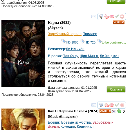
Скачать
Дата добавления: 04.06.2025
Последнее обновление: 14.09.2025
смотреть
инте
Карма
(2025)
HD
(
Akyeon
)
Зарубежный сериал
,
Триллер
HD 1080
,
HD 720
,
to be continued...
Режиссер
:
Ли Иль-хён
В ролях
:
Пак Хэ-су
,
Щин Мин-а
,
Ли Хи-джун
Роковая случайность переплетает шесть
жизней в захватывающей истории о карме
и преступлении, где каждый должен
столкнуться со своими темными истинами
и связями.
Дата выхода фильма: 01.01.2025
Скачать
Дата добавления: 04.04.2025
Последнее обновление: 28.04.2025
смотреть
инте
Коп С Чёрным Поясом
(2024)
2
HD
(
Mudosilmugwan
)
Боевик
,
Боевые искусства
,
Зарубежный
фильм
,
Комедия
,
Криминал