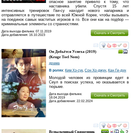
опасное занятие привело к тому, что
наставника убили. Спустя 15 лет
интенсивных тренировок Гви-су находит нового напарника и
отправляется в путешествие по всей Южной Корее, чтобы вызывать
на поединок самых маститых игроков в го. Все они как на подбор —
криминальные элементы со странностями.
Дата выхода фильма: 07.11.2019
Скачать и Смотреть
Дата добавления: 16.10.2023
смотреть
инте
Он Добьётся Успеха
(2019)
(
Keuge Toel Nom
)
драма
В ролях
:
Ким Хэ-сук
,
Сон Хо-джун
,
Кан Ги-дун
Молодой человек из провинции едет в
Сеул в поисках успеха, но оказывается в
тюрьме.
Дата выхода фильма:
Скачать и Смотреть
18.04.2019
Дата добавления: 22.02.2024
смотреть
инте
Вспыльчивый Священник
2