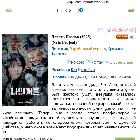
Скрывать просмотренные
1
2
3
смотреть
инте
Девять Пазлов
(2025)
HD
(
Nain Peojeul
)
Детектив
,
Зарубежный сериал
,
Криминал
,
Триллер
HD 1080
,
HD 720
,
to be continued...
Режиссер
:
Юн Джон-бин
В ролях
:
Ким Да-ми
,
Сон Сок-ку
,
Ким Сон-гюн
Десять лет назад дядя Чо И-на, который
заменил ей семью и стал лучшим другом,
был жестоко убит. Девушка оказалась
единственным свидетелем и даже
считалась основной подозреваемой, но из-
за недостаточности улик дело так и не
было раскрыто. Теперь она выросла, стала профайлером и
заработала среди коллег безупречную репутацию, но когда ей
приходится работать со следователем, который вёл то дело об
убийстве, у него снова возникают подозрения насчёт невиновности И-
на.
Дата выхода фильма: 21.05.2025