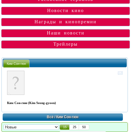
Новости кино
Награды и кинопремии
Наши новости
Трейлеры
Ким Сон-гюн
Ким Сон-гюн (Kim Seong-gyoon)
Всё
/ Ким Сон-гюн
15
25
50