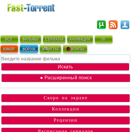
ВСЁ
ФИЛЬМЫ
СЕРИАЛЫ
АНИМАЦИЯ
ТВ
ЮМОР
ФОРУМ
ИГРЫ
КЛИПЫ
● Расширенный поиск
Скоро на экране
Коллекции
Рецензии
Расписание сериалов