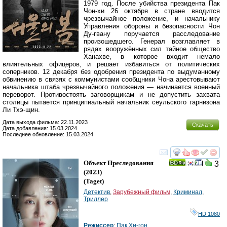
1979 год. После убийства президента Пак
Чон-хи 26 октября в стране вводится
чрезвычайное положение, и начальнику
Управления обороны и безопасности Чон
Ду-гвану поручается расследование
произошедшего. Генерал возглавляет в
рядах вооружённых сил тайное общество
Ханахве, в которое входит немало
влиятельных офицеров, и решает избавиться от политических
соперников. 12 декабря без одобрения президента по выдуманному
обвинению в связях с коммунистами сообщники Чона арестовывают
начальника штаба чрезвычайного положения — начинается военный
переворот. Противостоять заговорщикам и не допустить захвата
столицы пытается принципиальный начальник сеульского гарнизона
Ли Тхэ-щин.
Дата выхода фильма: 22.11.2023
Скачать
Дата добавления: 15.03.2024
Последнее обновление: 15.03.2024
смотреть
инте
Объект Преследования
3
(2023)
(
Taget
)
Детектив
,
Зарубежный фильм
,
Криминал
,
Триллер
HD 1080
Режиссер
:
Пак Хи-гон