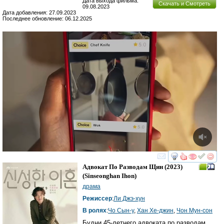
Дата выхода фильма:
Скачать и Смотреть
09.08.2023
Дата добавления: 27.09.2023
Последнее обновление: 06.12.2025
смотреть
инте
Адвокат По Разводам Щин
(2023)
(
Sinseonghan Ihon
)
драма
Режиссер
:
Ли Джэ-хун
В ролях
:
Чо Сын-у
,
Хан Хе-джин
,
Чон Мун-сон
Будни 45-летнего адвоката по разводам.