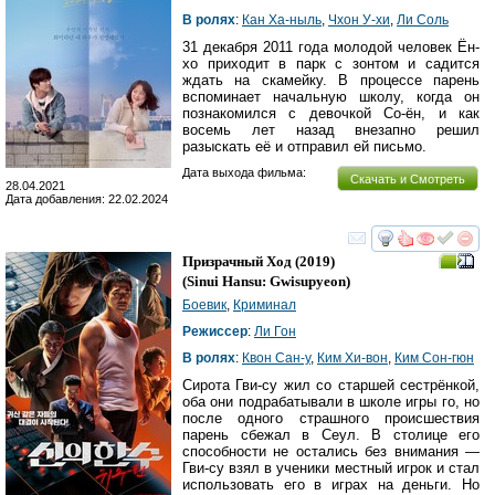
В ролях
:
Кан Ха-ныль
,
Чхон У-хи
,
Ли Соль
31 декабря 2011 года молодой человек Ён-
хо приходит в парк с зонтом и садится
ждать на скамейку. В процессе парень
вспоминает начальную школу, когда он
познакомился с девочкой Со-ён, и как
восемь лет назад внезапно решил
разыскать её и отправил ей письмо.
Дата выхода фильма:
Скачать и Смотреть
28.04.2021
Дата добавления: 22.02.2024
смотреть
инте
Призрачный Ход
(2019)
(
Sinui Hansu: Gwisupyeon
)
Боевик
,
Криминал
Режиссер
:
Ли Гон
В ролях
:
Квон Сан-у
,
Ким Хи-вон
,
Ким Сон-гюн
Сирота Гви-су жил со старшей сестрёнкой,
оба они подрабатывали в школе игры го, но
после одного страшного происшествия
парень сбежал в Сеул. В столице его
способности не остались без внимания —
Гви-су взял в ученики местный игрок и стал
использовать его в играх на деньги. Но