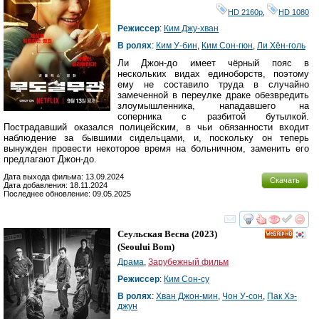
HD 2160р
,
HD 1080
Режиссер
:
Ким Джу-хван
В ролях
:
Ким У-бин
,
Ким Сон-гюн
,
Ли Хён-голь
Ли Джон-до имеет чёрный пояс в
нескольких видах единоборств, поэтому
ему не составило труда в случайно
замеченной в переулке драке обезвредить
злоумышленника, нападавшего на
соперника с разбитой бутылкой.
Пострадавший оказался полицейским, в чьи обязанности входит
наблюдение за бывшими сидельцами, и, поскольку он теперь
вынужден провести некоторое время на больничном, заменить его
предлагают Джон-до.
Дата выхода фильма: 13.09.2024
Скачать
Дата добавления: 18.11.2024
Последнее обновление: 09.05.2025
смотреть
инте
Сеульская Весна
(2023)
HD
(
Seoului Bom
)
Драма
,
Зарубежный фильм
Режиссер
:
Ким Сон-су
В ролях
:
Хван Джон-мин
,
Чон У-сон
,
Пак Хэ-
джун