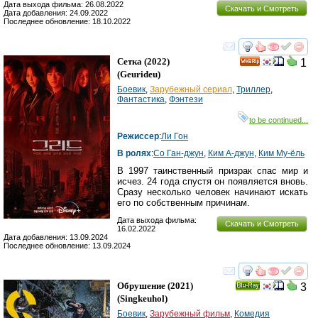
Дата выхода фильма: 26.08.2022
Скачать и Смотреть
Дата добавления: 24.09.2022
Последнее обновление: 18.10.2022
смотреть
инте
Сетка
(2022)
1
(
Geurideu
)
Боевик
,
Зарубежный сериал
,
Триллер
,
Фантастика
,
Фэнтези
to be continued...
Режиссер
:
Ли Гон
В ролях
:
Со Ган-джун
,
Ким А-джун
,
Ким Му-ёль
В 1997 таинственный призрак спас мир и
исчез. 24 года спустя он появляется вновь.
Сразу несколько человек начинают искать
его по собственным причинам.
Дата выхода фильма:
Скачать и Смотреть
16.02.2022
Дата добавления: 13.09.2024
Последнее обновление: 13.09.2024
смотреть
инте
Обрушение
(2021)
3
Ray
(
Singkeuhol
)
Боевик
,
Зарубежный фильм
,
Комедия