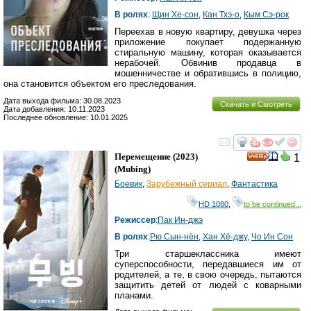
В ролях
:
Щин Хе-сон
,
Кан Тхэ-о
,
Кым Сэ-рок
Переехав в новую квартиру, девушка через
приложение покупает подержанную
стиральную машину, которая оказывается
нерабочей. Обвинив продавца в
мошенничестве и обратившись в полицию,
она становится объектом его преследования.
Дата выхода фильма: 30.08.2023
Скачать и Смотреть
Дата добавления: 10.11.2023
Последнее обновление: 10.01.2025
смотреть
инте
Перемещение
(2023)
1
(
Mubing
)
Боевик
,
Зарубежный сериал
,
Фантастика
HD 1080
,
to be continued...
Режиссер
:
Пак Ин-джэ
В ролях
:
Рю Сын-нён
,
Хан Хё-джу
,
Чо Ин Сон
Три старшеклассника имеют
суперспособности, передавшиеся им от
родителей, а те, в свою очередь, пытаются
защитить детей от людей с коварными
планами.