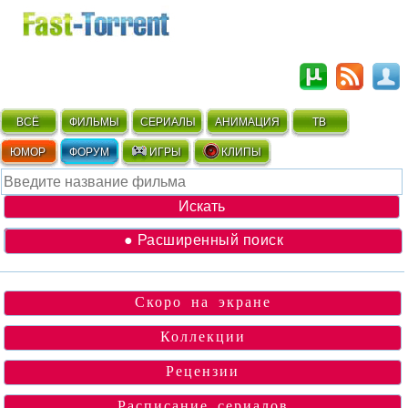
ВСЁ
ФИЛЬМЫ
СЕРИАЛЫ
АНИМАЦИЯ
ТВ
ЮМОР
ФОРУМ
ИГРЫ
КЛИПЫ
● Расширенный поиск
Скоро на экране
Коллекции
Рецензии
Расписание сериалов