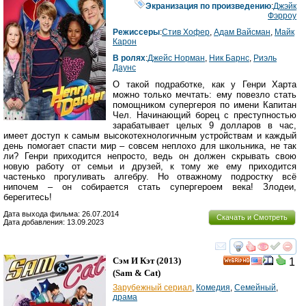
Экранизация по произведению
:
Джэйк
Фэрроу
Режиссеры
:
Стив Хофер
,
Адам Вайсман
,
Майк
Карон
В ролях
:
Джейс Норман
,
Ник Барнс
,
Риэль
Даунс
О такой подработке, как у Генри Харта
можно только мечтать: ему повезло стать
помощником супергероя по имени Капитан
Чел. Начинающий борец с преступностью
зарабатывает целых 9 долларов в час,
имеет доступ к самым высокотехнологичным устройствам и каждый
день помогает спасти мир – совсем неплохо для школьника, не так
ли? Генри приходится непросто, ведь он должен скрывать свою
новую работу от семьи и друзей, к тому же ему приходится
частенько прогуливать алгебру. Но отважному подростку всё
нипочем – он собирается стать супергероем века! Злодеи,
берегитесь!
Дата выхода фильма: 26.07.2014
Скачать и Смотреть
Дата добавления: 13.09.2023
смотреть
инте
Сэм И Кэт
(2013)
1
HD
(
Sam & Cat
)
Зарубежный сериал
,
Комедия
,
Семейный
,
драма