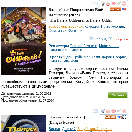
смотреть
инте
Волшебные Покровители: Ещё
HD
Волшебнее
(2022)
(
The Fairly Oddparents: Fairly Odder
)
Зарубежный сериал
,
Комедия
,
Приключения
,
Семейный
,
Фэнтези
HD 1080
,
Завершён
Режиссеры
:
Эвелин Беласко
,
Майк Карон
,
Елвира Ибрагимова
В ролях
:
Одри Грэйс Маршалл
,
Даран Норрис
,
Сьюзан Блэйксли
Следуйте за двоюродной сестрой Тимми
Тернера, Вивиан «Вив» Тернер, и её новым
сводным братом Роем Рэгландом и
волшебными крестными родителями Вандой и Космо, которые
путешествуют в Диммсдейле.
Дата выхода фильма: 31.03.2022
Скачать
Дата добавления: 31.07.2024
Последнее обновление: 31.07.2024
смотреть
инте
Опасная Сила
(2020)
HD
(
Danger Force
)
Боевик
,
Детский
,
Зарубежный сериал
,