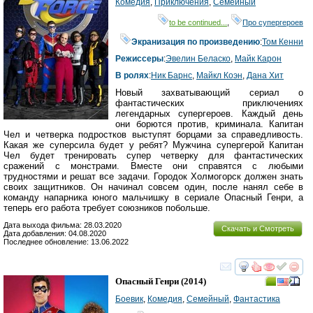
Комедия
,
Приключения
,
Семейный
to be continued...
,
Про супергероев
Экранизация по произведению
:
Том Кенни
Режиссеры
:
Эвелин Беласко
,
Майк Карон
В ролях
:
Ник Барнс
,
Майкл Коэн
,
Дана Хит
Новый захватывающий сериал о
фантастических приключениях
легендарных супергероев. Каждый день
они борются против, криминала. Капитан
Чел и четверка подростков выступят борцами за справедливость.
Какая же суперсила будет у ребят? Мужчина супергерой Капитан
Чел будет тренировать супер четверку для фантастических
сражений с монстрами. Вместе они справятся с любыми
трудностями и решат все задачи. Городок Холмогорск должен знать
своих защитников. Он начинал совсем один, после нанял себе в
команду напарника юного мальчишку в сериале Опасный Генри, а
теперь его работа требует союзников побольше.
Дата выхода фильма: 28.03.2020
Скачать и Смотреть
Дата добавления: 04.08.2020
Последнее обновление: 13.06.2022
смотреть
инте
Опасный Генри
(2014)
Боевик
,
Комедия
,
Семейный
,
Фантастика