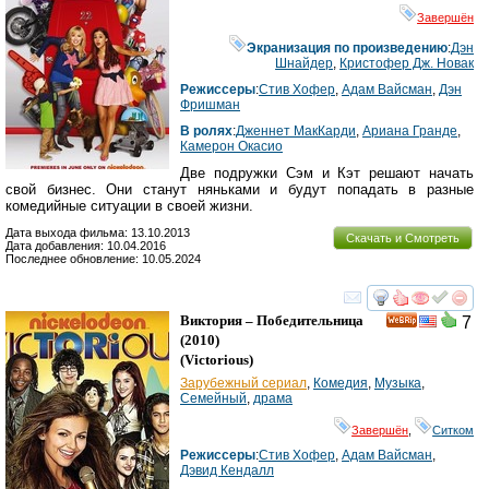
Завершён
Экранизация по произведению
:
Дэн
Шнайдер
,
Кристофер Дж. Новак
Режиссеры
:
Стив Хофер
,
Адам Вайсман
,
Дэн
Фришман
В ролях
:
Дженнет МакКарди
,
Ариана Гранде
,
Камерон Окасио
Две подружки Сэм и Кэт решают начать
свой бизнес. Они станут няньками и будут попадать в разные
комедийные ситуации в своей жизни.
Дата выхода фильма: 13.10.2013
Скачать и Смотреть
Дата добавления: 10.04.2016
Последнее обновление: 10.05.2024
смотреть
инте
Виктория – Победительница
7
(2010)
(
Victorious
)
Зарубежный сериал
,
Комедия
,
Музыка
,
Семейный
,
драма
Завершён
,
Ситком
Режиссеры
:
Стив Хофер
,
Адам Вайсман
,
Дэвид Кендалл