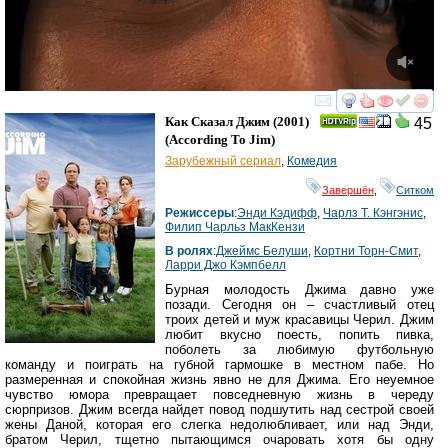
смотреть
инте
Как Сказал Джим
(2001)
45
(
According To Jim
)
Зарубежный сериал
,
Комедия
Завершён
,
Ситком
Режиссеры
:
Энди Кэдифф
,
Чарлз Т. Кэнгэнис
,
Филип Чарльз МакКензи
В ролях
:
Джеймс Белуши
,
Кортни Торн-Смит
,
Ларри Джо Кэмпбелл
Бурная молодость Джима давно уже
позади. Сегодня он – счастливый отец
троих детей и муж красавицы Черил. Джим
любит вкусно поесть, попить пивка,
поболеть за любимую футбольную
команду и поиграть на губной гармошке в местном пабе. Но
размеренная и спокойная жизнь явно не для Джима. Его неуемное
чувство юмора превращает повседневную жизнь в череду
сюрпризов. Джим всегда найдет повод подшутить над сестрой своей
жены Даной, которая его слегка недолюбливает, или над Энди,
братом Черил, тщетно пытающимся очаровать хотя бы одну