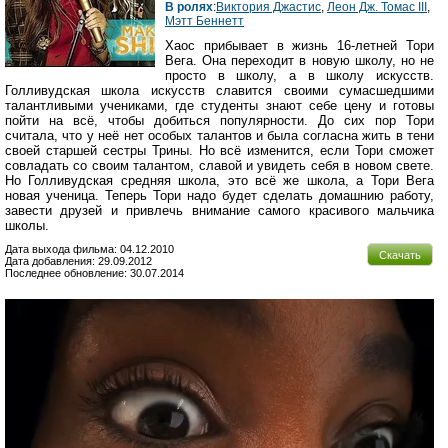
В ролях
:
Виктория Джастис
,
Леон Дж. Томас III
,
Мэтт Беннетт
Хаос прибывает в жизнь 16-летней Тори
Вега. Она переходит в новую школу, но не
просто в школу, а в школу искусств.
Голливудская школа искусств славится своими сумасшедшими
талантливыми учениками, где студенты знают себе цену и готовы
пойти на всё, чтобы добиться популярности. До сих пор Тори
считала, что у неё нет особых талантов и была согласна жить в тени
своей старшей сестры Трины. Но всё изменится, если Тори сможет
совладать со своим талантом, славой и увидеть себя в новом свете.
Но Голливудская средняя школа, это всё же школа, а Тори Вега
новая ученица. Теперь Тори надо будет сделать домашнию работу,
завести друзей и привлечь внимание самого красивого мальчика
школы.
Дата выхода фильма: 04.12.2010
Скачать
Дата добавления: 29.09.2012
Последнее обновление: 30.07.2014