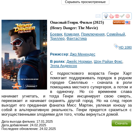
Скрывать просмотренные
смотреть
инте
Опасный Генри. Фильм
(2025)
HD
(
Henry Danger: The Movie
)
Боевик
,
Комедия
,
Приключения
,
Семейный
,
Триллер
,
Фантастика
HD 1080
Режиссер
:
Джо Менендес
В ролях
:
Джейс Норман
,
Шон Райан Фокс
,
Элла Андерсон
С подросткового возраста Генри Харт
помогает поддерживать порядок в родном
городке Свеллвью - сначала в роли
помощника местного супергероя, а потом и
в одиночку. Но со временем слава
начинает угнетать, и тогда Генри инсценирует свою смерть,
переезжает и начинает охранять другой город. Но на след героя
выходит его преданная фанатка Мисс Мартин, увлекая юношу за
собой в альтернативную реальность. Генри придется сразиться с
могущественными злодеями для того, чтобы вернуться домой.
Дата выхода фильма: 17.01.2025
Скачать
Дата добавления: 24.02.2025
Последнее обновление: 24.02.2025