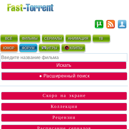
ВСЁ
ФИЛЬМЫ
СЕРИАЛЫ
АНИМАЦИЯ
ТВ
ЮМОР
ФОРУМ
ИГРЫ
КЛИПЫ
● Расширенный поиск
Скоро на экране
Коллекции
Рецензии
Расписание сериалов