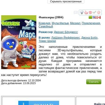
Скрывать просмотренные
смотреть
инте
Фантазеры
(2004)
Комедия
,
Мультфильм
,
Мюзикл
,
Приключения
,
Семейный
Режиссер
:
Дженис Бёрджесс
В ролях
:
ЛаШаwн Йеффериес
,
Джона Бобо
,
Томас Шарки
Это наполненные приключениями и
песнями 3D-мультфильмы, которые
докажут вам, что необязательно уходить
далеко от дома, чтобы повеселиться от
души. Каждая программа начинается
недалеко от дома и отправляет в
настоящее фантастическое приключение, а
затем возвращает домой как раз перед тем
как наступит время перекусить!
Дата выхода фильма: 12.10.2004
Скачать
Дата добавления: 13.09.2023