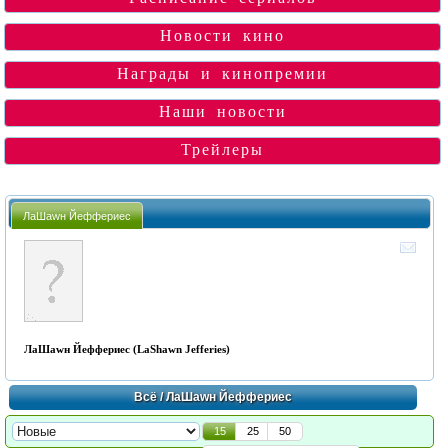
Новости кино
Награды и кинопремии
Наши новости
Трейлеры
ЛаШаwн Йеффериес
ЛаШаwн Йеффериес (LaShawn Jefferies)
Всё
/ ЛаШаwн Йеффериес
15
25
50