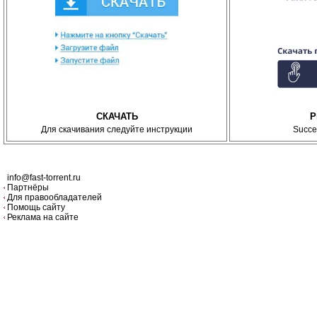
СКАЧАТЬ
P
Для скачивания следуйте инструкции
Succe
info@fast-torrent.ru
Партнёры
Для правообладателей
Помощь сайту
Реклама на сайте