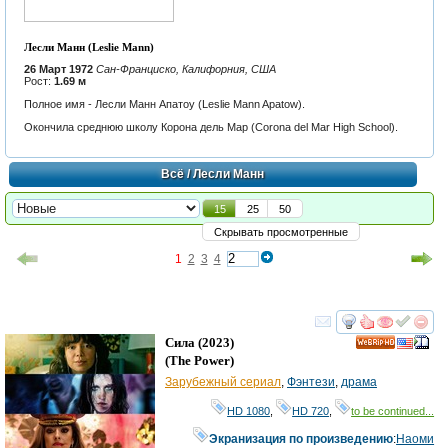
Лесли Манн (Leslie Mann)
26 Март 1972
Сан-Франциско, Калифорния, США
Рост:
1.69 м
Полное имя - Лесли Манн Апатоу (Leslie Mann Apatow).
Окончила среднюю школу Корона дель Мар (Corona del Mar High School).
Всё
/ Лесли Манн
15
25
50
Скрывать просмотренные
1
2
3
4
смотреть
инте
Сила
(2023)
HD
(
The Power
)
Зарубежный сериал
,
Фэнтези
,
драма
HD 1080
,
HD 720
,
to be continued...
Экранизация по произведению
:
Наоми