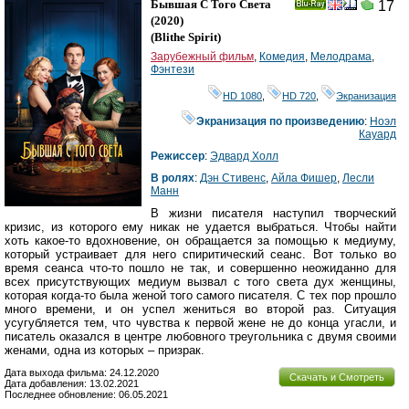
Бывшая С Того Света
17
Ray
(2020)
(
Blithe Spirit
)
Зарубежный фильм
,
Комедия
,
Мелодрама
,
Фэнтези
HD 1080
,
HD 720
,
Экранизация
Экранизация по произведению
:
Ноэл
Кауард
Режиссер
:
Эдвард Холл
В ролях
:
Дэн Стивенс
,
Айла Фишер
,
Лесли
Манн
В жизни писателя наступил творческий
кризис, из которого ему никак не удается выбраться. Чтобы найти
хоть какое-то вдохновение, он обращается за помощью к медиуму,
который устраивает для него спиритический сеанс. Вот только во
время сеанса что-то пошло не так, и совершенно неожиданно для
всех присутствующих медиум вызвал с того света дух женщины,
которая когда-то была женой того самого писателя. С тех пор прошло
много времени, и он успел жениться во второй раз. Ситуация
усугубляется тем, что чувства к первой жене не до конца угасли, и
писатель оказался в центре любовного треугольника с двумя своими
женами, одна из которых – призрак.
Дата выхода фильма: 24.12.2020
Скачать и Смотреть
Дата добавления: 13.02.2021
Последнее обновление: 06.05.2021