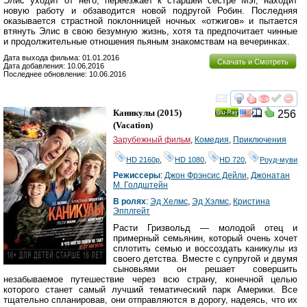
Элис уходит от него, переезжает к старшей сестре Мэг, находит
новую работу и обзаводится новой подругой Робин. Последняя
оказывается страстной поклонницей ночных «отжигов» и пытается
втянуть Элис в свою безумную жизнь, хотя та предпочитает чинные
и продолжительные отношения пьяным знакомствам на вечеринках.
Дата выхода фильма: 01.01.2016
Скачать и Смотреть
Дата добавления: 10.06.2016
Последнее обновление: 10.06.2016
смотреть
инте
Каникулы
(2015)
256
Ray
(
Vacation
)
Зарубежный фильм
,
Комедия
,
Приключения
HD 2160р
,
HD 1080
,
HD 720
,
Роуд-муви
Режиссеры
:
Джон Фрэнсис Дейли
,
Джонатан
М. Голдштейн
В ролях
:
Эд Хелмс
,
Эд Хэлмс
,
Кристина
Эпплгейт
Расти Гризвольд — молодой отец и
примерный семьянин, который очень хочет
сплотить семью и воссоздать каникулы из
своего детства. Вместе с супругой и двумя
сыновьями он решает совершить
незабываемое путешествие через всю страну, конечной целью
которого станет самый лучший тематический парк Америки. Все
тщательно спланировав, они отправляются в дорогу, надеясь, что их