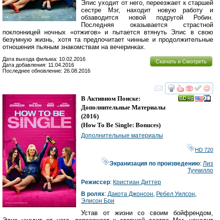
Элис уходит от него, переезжает к старшей
сестре Мэг, находит новую работу и
обзаводится новой подругой Робин.
Последняя оказывается страстной
поклонницей ночных «отжигов» и пытается втянуть Элис в свою
безумную жизнь, хотя та предпочитает чинные и продолжительные
отношения пьяным знакомствам на вечеринках.
Дата выхода фильма: 10.02.2016
Скачать и Смотреть
Дата добавления: 11.04.2016
Последнее обновление: 26.08.2016
смотреть
инте
В Активном Поиске:
Дополнительные Материалы
(2016)
(
How To Be Single: Bonuces
)
Дополнительные материалы
HD 720
Экранизация по произведению
:
Лиз
Туччилло
Режиссер
:
Кристиан Диттер
В ролях
:
Дакота Джонсон
,
Ребел Уилсон
,
Элисон Бри
Устав от жизни со своим бойфрендом,