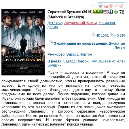
смотреть
инте
Сиротский Бруклин
(2019)
78
Ray
(
Motherless Brooklyn
)
Детектив
,
Зарубежный фильм
,
Криминал
,
драма
HD 1080
,
HD 720
Экранизация по произведению
:
Джонатан
Летем
Режиссер
:
Эдвард Нортон
В ролях
:
Эдвард Нортон
,
Гугу Эмбата-Ро
,
Алек
Болдуин
Фрэнк – аферист и мошенник. А ещё он
полицейский детектив, который зачастую
прикрывается своей должностью, чтобы проворачивать различные
аферы. Для одной из них он вытащил из приюта четверых
мальчишек-сирот. Парни благодарны детективу, а потому были
преданы ему во всех делах. Любое поручение, которое давал им
Фрэнк, они готовы были выполнить без промедления. Они никогда не
сомневались в словах своего покровителя и всегда послушно
исполняли то, что он говорил. Одним из его помощников выступает
беспризорник Лайонелл, у которого серьёзное невротическое
заболевание. Несмотря на свою болезнь, он пытается быть полезным
своему покровителю. И когда Фрэнка убивают неизвестные,
Лайоннелл один из первых начинает поиски убийцы.