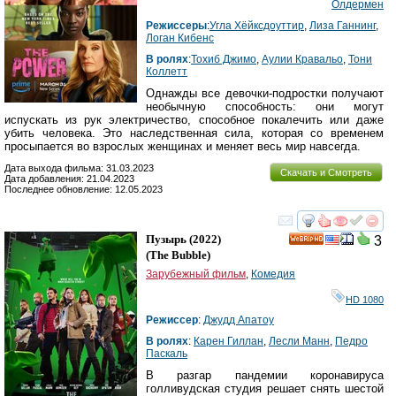
Олдермен
Режиссеры
:
Угла Хёйксдоуттир
,
Лиза Ганнинг
,
Логан Кибенс
В ролях
:
Тохиб Джимо
,
Аулии Кравальо
,
Тони
Коллетт
Однажды все девочки-подростки получают
необычную способность: они могут
испускать из рук электричество, способное покалечить или даже
убить человека. Это наследственная сила, которая со временем
просыпается во взрослых женщинах и меняет весь мир навсегда.
Дата выхода фильма: 31.03.2023
Скачать и Смотреть
Дата добавления: 21.04.2023
Последнее обновление: 12.05.2023
смотреть
инте
Пузырь
(2022)
3
HD
(
The Bubble
)
Зарубежный фильм
,
Комедия
HD 1080
Режиссер
:
Джудд Апатоу
В ролях
:
Карен Гиллан
,
Лесли Манн
,
Педро
Паскаль
В разгар пандемии коронавируса
голливудская студия решает снять шестой