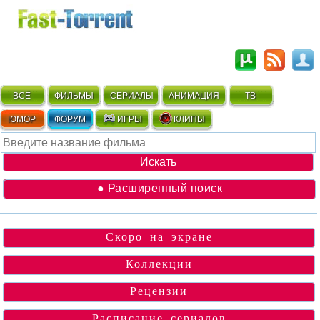
ВСЁ
ФИЛЬМЫ
СЕРИАЛЫ
АНИМАЦИЯ
ТВ
ЮМОР
ФОРУМ
ИГРЫ
КЛИПЫ
● Расширенный поиск
Скоро на экране
Коллекции
Рецензии
Расписание сериалов