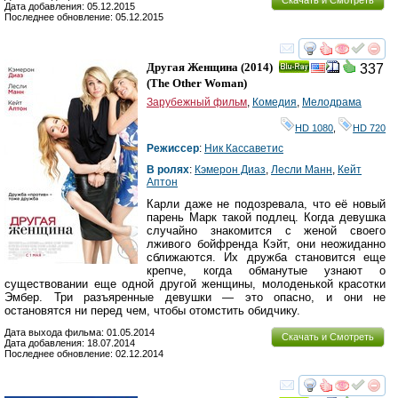
Скачать и Смотреть
Дата добавления: 05.12.2015
Последнее обновление: 05.12.2015
смотреть
инте
Другая Женщина
(2014)
337
Ray
(
The Other Woman
)
Зарубежный фильм
,
Комедия
,
Мелодрама
HD 1080
,
HD 720
Режиссер
:
Ник Кассаветис
В ролях
:
Кэмерон Диаз
,
Лесли Манн
,
Кейт
Аптон
Карли даже не подозревала, что её новый
парень Марк такой подлец. Когда девушка
случайно знакомится с женой своего
лживого бойфренда Кэйт, они неожиданно
сближаются. Их дружба становится еще
крепче, когда обманутые узнают о
существовании еще одной другой женщины, молоденькой красотки
Эмбер. Три разъяренные девушки — это опасно, и они не
остановятся ни перед чем, чтобы отомстить обидчику.
Дата выхода фильма: 01.05.2014
Скачать и Смотреть
Дата добавления: 18.07.2014
Последнее обновление: 02.12.2014
смотреть
инте