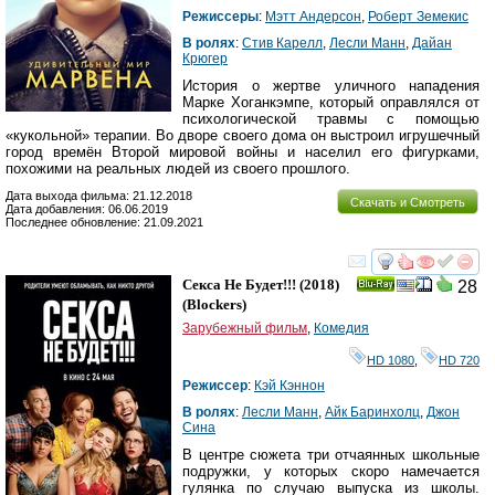
Режиссеры
:
Мэтт Андерсон
,
Роберт Земекис
В ролях
:
Стив Карелл
,
Лесли Манн
,
Дайан
Крюгер
История о жертве уличного нападения
Марке Хоганкэмпе, который оправлялся от
психологической травмы с помощью
«кукольной» терапии. Во дворе своего дома он выстроил игрушечный
город времён Второй мировой войны и населил его фигурками,
похожими на реальных людей из своего прошлого.
Дата выхода фильма: 21.12.2018
Скачать и Смотреть
Дата добавления: 06.06.2019
Последнее обновление: 21.09.2021
смотреть
инте
Секса Не Будет!!!
(2018)
28
Ray
(
Blockers
)
Зарубежный фильм
,
Комедия
HD 1080
,
HD 720
Режиссер
:
Кэй Кэннон
В ролях
:
Лесли Манн
,
Айк Баринхолц
,
Джон
Сина
В центре сюжета три отчаянных школьные
подружки, у которых скоро намечается
гулянка по случаю выпуска из школы.