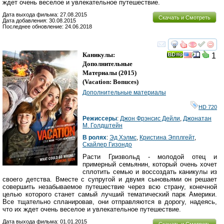
ждет очень веселое и увлекательное путешествие.
Дата выхода фильма: 27.08.2015
Скачать и Смотреть
Дата добавления: 30.08.2015
Последнее обновление: 24.06.2018
смотреть
инте
Каникулы:
1
Дополнительные
Материалы
(2015)
(
Vacation: Bonuces
)
Дополнительные материалы
HD 720
Режиссеры
:
Джон Фрэнсис Дейли
,
Джонатан
М. Голдштейн
В ролях
:
Эд Хэлмс
,
Кристина Эпплгейт
,
Скайлер Гизондо
Расти Гризвольд - молодой отец и
примерный семьянин, который очень хочет
сплотить семью и воссоздать каникулы из
своего детства. Вместе с супругой и двумя сыновьями он решает
совершить незабываемое путешествие через всю страну, конечной
целью которого станет самый лучший тематический парк Америки.
Все тщательно спланировав, они отправляются в дорогу, надеясь,
что их ждет очень веселое и увлекательное путешествие.
Дата выхода фильма: 01.01.2015