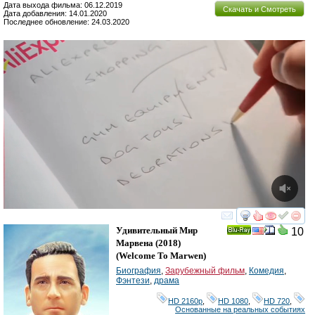
Дата выхода фильма: 06.12.2019
Скачать и Смотреть
Дата добавления: 14.01.2020
Последнее обновление: 24.03.2020
смотреть
инте
Удивительный Мир
10
Ray
Марвена
(2018)
(
Welcome To Marwen
)
Биография
,
Зарубежный фильм
,
Комедия
,
Фэнтези
,
драма
HD 2160р
,
HD 1080
,
HD 720
,
Основанные на реальных событиях