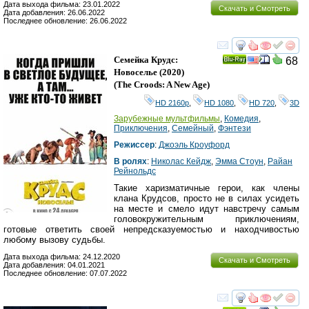
Дата выхода фильма: 23.01.2022
Скачать и Смотреть
Дата добавления: 26.06.2022
Последнее обновление: 26.06.2022
смотреть
инте
Семейка Крудс:
68
Ray
Новоселье
(2020)
(
The Croods: A New Age
)
HD 2160р
,
HD 1080
,
HD 720
,
3D
Зарубежные мультфильмы
,
Комедия
,
Приключения
,
Семейный
,
Фэнтези
Режиссер
:
Джоэль Кроуфорд
В ролях
:
Николас Кейдж
,
Эмма Стоун
,
Райан
Рейнольдс
Такие харизматичные герои, как члены
клана Крудсов, просто не в силах усидеть
на месте и смело идут навстречу самым
головокружительным приключениям,
готовые ответить своей непредсказуемостью и находчивостью
любому вызову судьбы.
Дата выхода фильма: 24.12.2020
Скачать и Смотреть
Дата добавления: 04.01.2021
Последнее обновление: 07.07.2022
смотреть
инте