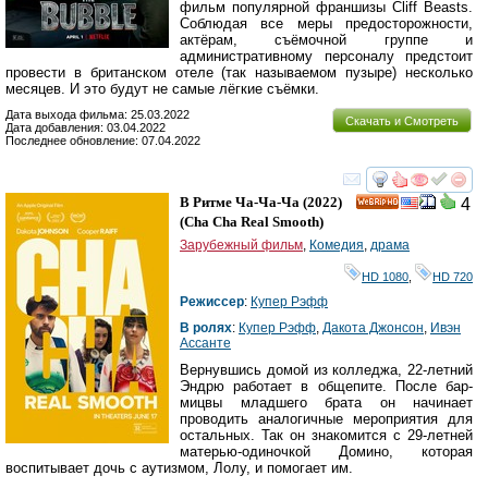
фильм популярной франшизы Cliff Beasts.
Соблюдая все меры предосторожности,
актёрам, съёмочной группе и
административному персоналу предстоит
провести в британском отеле (так называемом пузыре) несколько
месяцев. И это будут не самые лёгкие съёмки.
Дата выхода фильма: 25.03.2022
Скачать и Смотреть
Дата добавления: 03.04.2022
Последнее обновление: 07.04.2022
смотреть
инте
В Ритме Ча-Ча-Ча
(2022)
4
HD
(
Cha Cha Real Smooth
)
Зарубежный фильм
,
Комедия
,
драма
HD 1080
,
HD 720
Режиссер
:
Купер Рэфф
В ролях
:
Купер Рэфф
,
Дакота Джонсон
,
Ивэн
Ассанте
Вернувшись домой из колледжа, 22-летний
Эндрю работает в общепите. После бар-
мицвы младшего брата он начинает
проводить аналогичные мероприятия для
остальных. Так он знакомится с 29-летней
матерью-одиночкой Домино, которая
воспитывает дочь с аутизмом, Лолу, и помогает им.