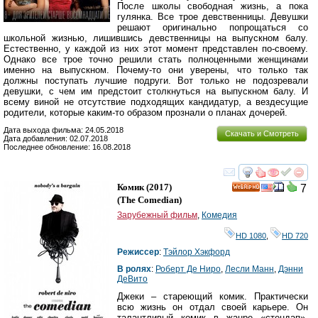
После школы свободная жизнь, а пока
гулянка. Все трое девственницы. Девушки
решают оригинально попрощаться со
школьной жизнью, лишившись девственницы на выпускном балу.
Естественно, у каждой из них этот момент представлен по-своему.
Однако все трое точно решили стать полноценными женщинами
именно на выпускном. Почему-то они уверены, что только так
должны поступать лучшие подруги. Вот только не подозревали
девушки, с чем им предстоит столкнуться на выпускном балу. И
всему виной не отсутствие подходящих кандидатур, а вездесущие
родители, которые каким-то образом прознали о планах дочерей.
Дата выхода фильма: 24.05.2018
Скачать и Смотреть
Дата добавления: 02.07.2018
Последнее обновление: 16.08.2018
смотреть
инте
Комик
(2017)
7
HD
(
The Comedian
)
Зарубежный фильм
,
Комедия
HD 1080
,
HD 720
Режиссер
:
Тэйлор Хэкфорд
В ролях
:
Роберт Де Ниро
,
Лесли Манн
,
Дэнни
ДеВито
Джеки – стареющий комик. Практически
всю жизнь он отдал своей карьере. Он
талантливый комик в жанре «стендап»,