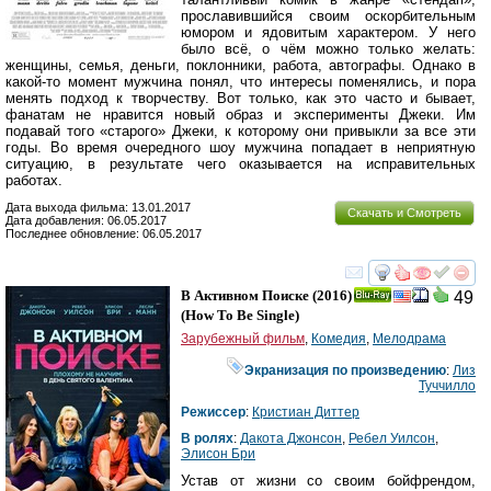
прославившийся своим оскорбительным
юмором и ядовитым характером. У него
было всё, о чём можно только желать:
женщины, семья, деньги, поклонники, работа, автографы. Однако в
какой-то момент мужчина понял, что интересы поменялись, и пора
менять подход к творчеству. Вот только, как это часто и бывает,
фанатам не нравится новый образ и эксперименты Джеки. Им
подавай того «старого» Джеки, к которому они привыкли за все эти
годы. Во время очередного шоу мужчина попадает в неприятную
ситуацию, в результате чего оказывается на исправительных
работах.
Дата выхода фильма: 13.01.2017
Скачать и Смотреть
Дата добавления: 06.05.2017
Последнее обновление: 06.05.2017
смотреть
инте
В Активном Поиске
(2016)
49
Ray
(
How To Be Single
)
Зарубежный фильм
,
Комедия
,
Мелодрама
Экранизация по произведению
:
Лиз
Туччилло
Режиссер
:
Кристиан Диттер
В ролях
:
Дакота Джонсон
,
Ребел Уилсон
,
Элисон Бри
Устав от жизни со своим бойфрендом,