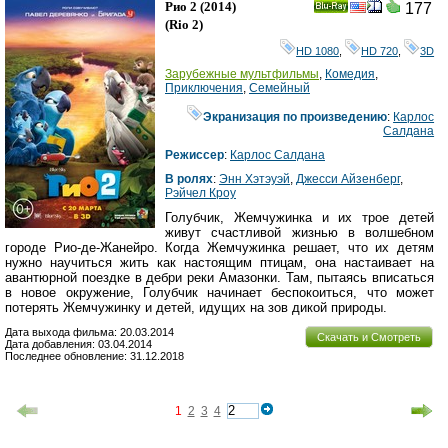
Рио 2
(2014)
177
Ray
(
Rio 2
)
HD 1080
,
HD 720
,
3D
Зарубежные мультфильмы
,
Комедия
,
Приключения
,
Семейный
Экранизация по произведению
:
Карлос
Салдана
Режиссер
:
Карлос Салдана
В ролях
:
Энн Хэтэуэй
,
Джесси Айзенберг
,
Рэйчел Кроу
Голубчик, Жемчужинка и их трое детей
живут счастливой жизнью в волшебном
городе Рио-де-Жанейро. Когда Жемчужинка решает, что их детям
нужно научиться жить как настоящим птицам, она настаивает на
авантюрной поездке в дебри реки Амазонки. Там, пытаясь вписаться
в новое окружение, Голубчик начинает беспокоиться, что может
потерять Жемчужинку и детей, идущих на зов дикой природы.
Дата выхода фильма: 20.03.2014
Скачать и Смотреть
Дата добавления: 03.04.2014
Последнее обновление: 31.12.2018
1
2
3
4