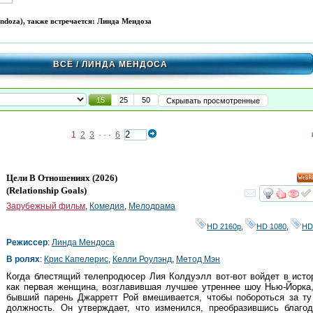
ndoza), также встречается: Линда Мендоза
ВСЁ
/ ЛИНДА МЕНДОСА
15
25
50
Скрывать просмотренные
1
2
3
· · ·
6
Цели В Отношениях
(2026)
HD
(
Relationship Goals
)
смот
Зарубежный фильм
,
Комедия
,
Мелодрама
HD 2160р
,
HD 1080
,
HD
Режиссер
:
Линда Мендоса
В ролях
:
Крис Капелерис
,
Келли Роулэнд
,
Метод Мэн
Когда блестящий телепродюсер Лия Колдуэлл вот-вот войдет в ист
как первая женщина, возглавившая лучшее утреннее шоу Нью-Йорка
бывший парень Джарретт Рой вмешивается, чтобы побороться за ту
должность. Он утверждает, что изменился, преобразившись благод