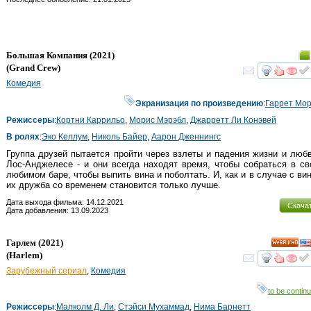
Большая Компания
(2021)
(
Grand Crew
)
смот
Комедия
Экранизация по произведению
:
Гаррет Мо
Режиссеры
:
Кортни Каррильо
,
Морис Мэрэбл
,
Джарретт Ли Конэвей
В ролях
:
Эко Келлум
,
Николь Байер
,
Аарон Дженнингс
Группа друзей пытается пройти через взлеты и падения жизни и люб
Лос-Анджелесе - и они всегда находят время, чтобы собраться в с
любимом баре, чтобы выпить вина и поболтать. И, как и в случае с ви
их дружба со временем становится только лучше.
Дата выхода фильма: 14.12.2021
Скача
Дата добавления: 13.09.2023
Гарлем
(2021)
HD
(
Harlem
)
смот
Зарубежный сериал
,
Комедия
to be continu
Режиссеры
:
Малколм Д. Ли
,
Стэйси Мухаммад
,
Нима Барнетт