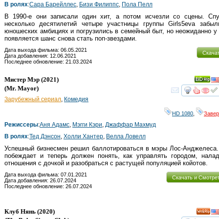
В ролях
:
Сара Барейллес
,
Бизи Филиппс
,
Пола Пелл
В 1990-е они записали один хит, а потом исчезли со сцены. Спу
несколько десятилетий четыре участницы группы Girls5eva забыл
юношеских амбициях и погрузились в семейный быт, но неожиданно у
появляется шанс снова стать поп-звездами.
Дата выхода фильма: 06.05.2021
Скача
Дата добавления: 12.06.2021
Последнее обновление: 21.03.2024
Мистер Мэр
(2021)
(
Mr. Mayor
)
смот
Зарубежный сериал
,
Комедия
HD 1080
,
Заве
Режиссеры
:
Аня Адамс
,
Мэгги Кэри
,
Джаффар Махмуд
В ролях
:
Тед Дэнсон
,
Холли Хантер
,
Велла Ловелл
Успешный бизнесмен решил баллотироваться в мэры Лос-Анджелеса.
побеждает и теперь должен понять, как управлять городом, налад
отношения с дочкой и разобраться с растущей популяцией койотов.
Дата выхода фильма: 07.01.2021
Скачать и Смотре
Дата добавления: 26.07.2024
Последнее обновление: 26.07.2024
Клуб Нянь
(2020)