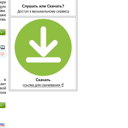
ере
Слушать или Скачать?
ющую
ви.
Доступ к музыкальному сервису
аже
овь
ть
реть
интересует
а в
Скачать
сает
с̲с̲ы̲л̲к̲а̲ ̲д̲л̲я̲ ̲с̲к̲а̲ч̲и̲в̲а̲н̲и̲я̲ ☝
вой
она
ть