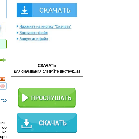
СКАЧАТЬ
Для скачивания следуйте инструкции
реть
интересует
 720
орию
, ее
 же
аря