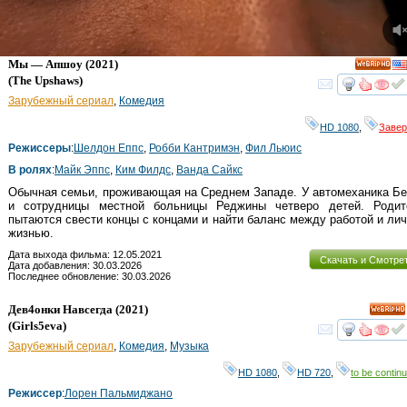
Мы — Апшоу
(2021)
HD
(
The Upshaws
)
смот
Зарубежный сериал
,
Комедия
HD 1080
,
Заве
Режиссеры
:
Шелдон Еппс
,
Робби Кантримэн
,
Фил Льюис
В ролях
:
Майк Эппс
,
Ким Филдс
,
Ванда Сайкс
Обычная семьи, проживающая на Среднем Западе. У автомеханика Б
и сотрудницы местной больницы Реджины четверо детей. Родит
пытаются свести концы с концами и найти баланс между работой и лич
жизнью.
Дата выхода фильма: 12.05.2021
Скачать и Смотре
Дата добавления: 30.03.2026
Последнее обновление: 30.03.2026
Дев4онки Навсегда
(2021)
HD
(
Girls5eva
)
смот
Зарубежный сериал
,
Комедия
,
Музыка
HD 1080
,
HD 720
,
to be continu
Режиссер
:
Лорен Пальмиджано