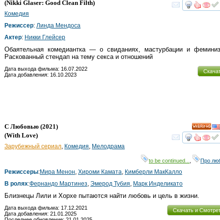
(
Nikki Glaser: Good Clean Filth
)
смот
Комедия
Режиссер
:
Линда Мендоса
Актер
:
Никки Глейсер
Обаятельная комедиантка — о свиданиях, мастурбации и феминиз
Раскованный стендап на тему секса и отношений
Дата выхода фильма: 16.07.2022
Скача
Дата добавления: 16.10.2023
С Любовью
(2021)
HD
(
With Love
)
смот
Зарубежный сериал
,
Комедия
,
Мелодрама
to be continued...
,
Про лю
Режиссеры
:
Мира Менон
,
Хироми Камата
,
Кимберли МакКалло
В ролях
:
Фернандо Мартинез
,
Эмерод Тубия
,
Марк Инделикато
Близнецы Лили и Хорхе пытаются найти любовь и цель в жизни.
Дата выхода фильма: 17.12.2021
Скачать и Смотре
Дата добавления: 21.01.2025
Последнее обновление: 21.01.2025