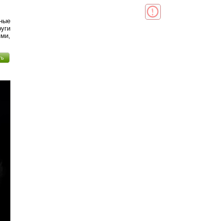
ные
уги
ями,
ть