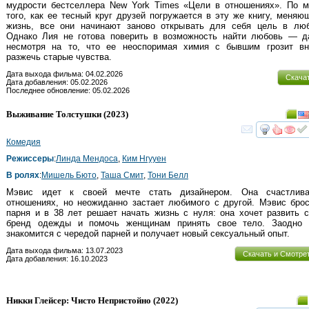
мудрости бестселлера New York Times «Цели в отношениях». По м
того, как ее тесный круг друзей погружается в эту же книгу, меня
жизнь, все они начинают заново открывать для себя цель в люб
Однако Лия не готова поверить в возможность найти любовь — д
несмотря на то, что ее неоспоримая химия с бывшим грозит вн
разжечь старые чувства.
Дата выхода фильма: 04.02.2026
Скача
Дата добавления: 05.02.2026
Последнее обновление: 05.02.2026
Выживание Толстушки
(2023)
смот
Комедия
Режиссеры
:
Линда Мендоса
,
Ким Нгуyен
В ролях
:
Мишель Бюто
,
Таша Смит
,
Тони Белл
Мэвис идет к своей мечте стать дизайнером. Она счастлив
отношениях, но неожиданно застает любимого с другой. Мэвис бро
парня и в 38 лет решает начать жизнь с нуля: она хочет развить с
бренд одежды и помочь женщинам принять свое тело. Заодно 
знакомится с чередой парней и получает новый сексуальный опыт.
Дата выхода фильма: 13.07.2023
Скачать и Смотре
Дата добавления: 16.10.2023
Никки Глейсер: Чисто Непристойно
(2022)