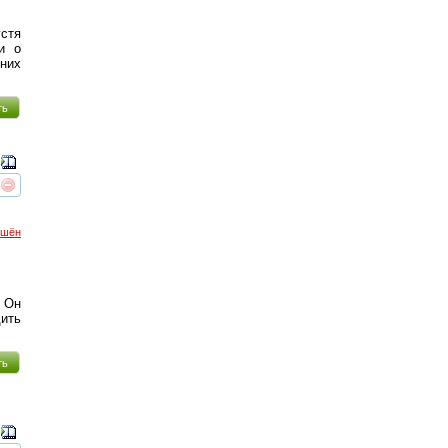
стя
и о
 них
ть
реть
интересует
ршён
 Он
ить
ть