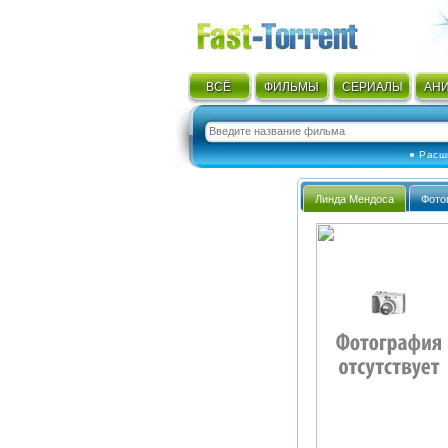
ВСЁ
ФИЛЬМЫ
СЕРИАЛЫ
АН
● Расш
Линда Мендоса
Фото