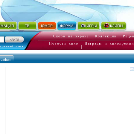
ИМАЦИЯ
ТВ
ЮМОР
ФОРУМ
ИГРЫ
КЛИПЫ
Скоро на экране
Коллекции
Реце
Новости кино
Награды и кинопремии
иренный поиск
графии