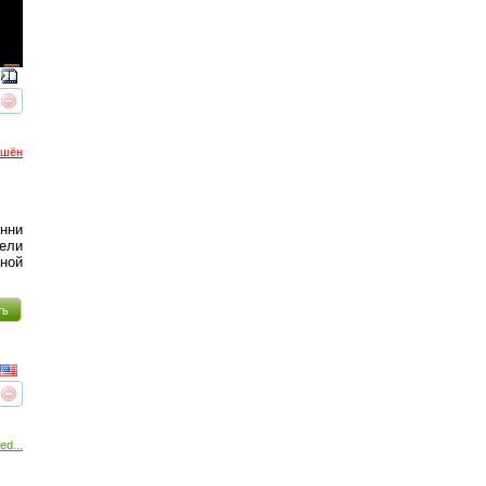
реть
интересует
ршён
енни
ели
ной
ть
реть
интересует
ed...