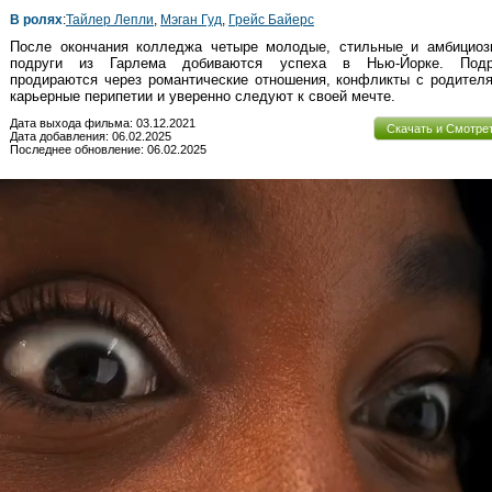
В ролях
:
Тайлер Лепли
,
Мэган Гуд
,
Грейс Байерс
После окончания колледжа четыре молодые, стильные и амбициоз
подруги из Гарлема добиваются успеха в Нью-Йорке. Подр
продираются через романтические отношения, конфликты с родител
карьерные перипетии и уверенно следуют к своей мечте.
Дата выхода фильма: 03.12.2021
Скачать и Смотре
Дата добавления: 06.02.2025
Последнее обновление: 06.02.2025