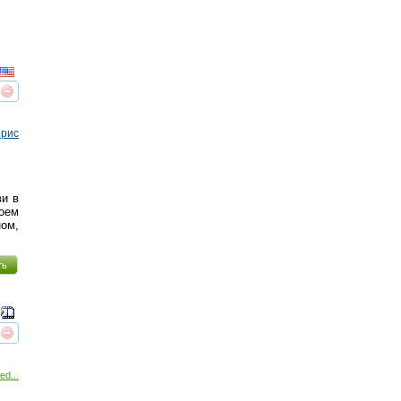
реть
интересует
ррис
ви в
воем
ном,
ть
реть
интересует
ed...