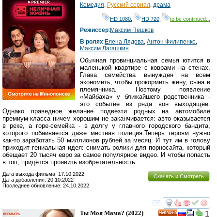
Комедия
,
Русский сериал
,
драма
HD 1080
,
HD 720
,
to be continued...
Режиссер
:
Максим Пешков
В ролях
:
Елена Лядова
,
Антон Филипенко
,
Максим Лагашкин
Обычная провинциальная семья ютится в
маленькой квартире с коврами на стенах.
Глава семейства вынужден на всем
экономить, чтобы прокормить жену, сына и
племянника. Поэтому появление
«Майбаха» у ближайшего родственника -
это событие из ряда вон выходящее.
Однако праведное желание подвезти родных на автомобиле
премиум-класса ничем хорошим не заканчивается: авто оказывается
в реке, а горе-семейка - в долгу у главного городского бандита,
которого побаивается даже местная полиция.Теперь героям нужно
как-то заработать 50 миллионов рублей за месяц. И тут им в голову
приходит гениальная идея: снимать ролики для порносайта, который
обещает 20 тысяч евро за самое популярное видео. И чтобы попасть
в топ, придётся проявить изобретательность.
Дата выхода фильма: 17.10.2022
Скачать и Смотреть
Дата добавления: 20.10.2022
Последнее обновление: 24.10.2022
смотреть
инте
Ты Моя Мама?
(2022)
1