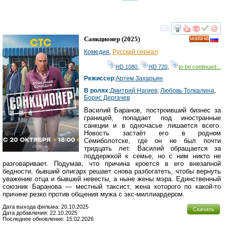
смотреть
инте
Санкционер
(2025)
HD
Комедия
,
Русский сериал
HD 1080
,
HD 720
,
to be continued...
Режиссер
:
Артем Захарьян
В ролях
:
Дмитрий Нагиев
,
Любовь Толкалина
,
Борис Дергачев
Василий Баранов, построивший бизнес за
границей, попадает под иностранные
санкции и в одночасье лишается всего.
Новость застаёт его в родном
Семиболотске, где он не был почти
тридцать лет. Василий обращается за
поддержкой к семье, но с ним никто не
разговаривает. Подумав, что причина кроется в его внезапной
бедности, бывший олигарх решает снова разбогатеть, чтобы вернуть
уважение отца и бывшей невесты, а ныне жены мэра. Единственный
союзник Баранова — местный таксист, жена которого по какой-то
причине резко против общения мужа с экс-миллиардером.
Дата выхода фильма: 20.10.2025
Скачать
Дата добавления: 22.10.2025
Последнее обновление: 15.02.2026