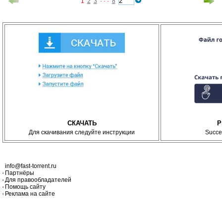
1
2
3
· · ·
8
СКАЧАТЬ
P
Для скачивания следуйте инструкции
Succe
info@fast-torrent.ru
Партнёры
Для правообладателей
Помощь сайту
Реклама на сайте