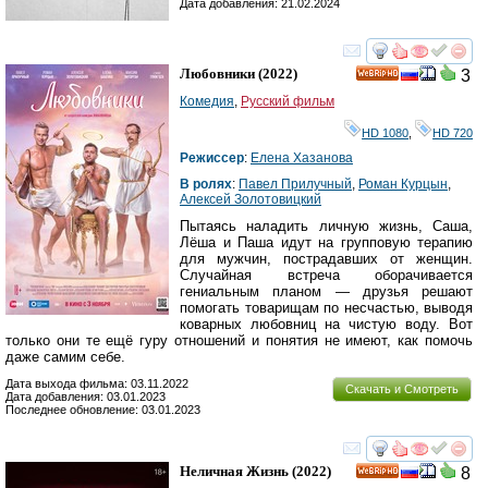
Дата добавления: 21.02.2024
смотреть
инте
Любовники
(2022)
3
HD
Комедия
,
Русский фильм
HD 1080
,
HD 720
Режиссер
:
Елена Хазанова
В ролях
:
Павел Прилучный
,
Роман Курцын
,
Алексей Золотовицкий
Пытаясь наладить личную жизнь, Саша,
Лёша и Паша идут на групповую терапию
для мужчин, пострадавших от женщин.
Случайная встреча оборачивается
гениальным планом — друзья решают
помогать товарищам по несчастью, выводя
коварных любовниц на чистую воду. Вот
только они те ещё гуру отношений и понятия не имеют, как помочь
даже самим себе.
Дата выхода фильма: 03.11.2022
Скачать и Смотреть
Дата добавления: 03.01.2023
Последнее обновление: 03.01.2023
смотреть
инте
Неличная Жизнь
(2022)
8
HD