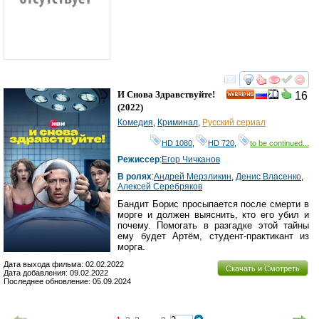
смотреть
инте
И Снова Здравствуйте!
16
HD
(2022)
Комедия
,
Криминал
,
Русский сериал
HD 1080
,
HD 720
,
to be continued...
Режиссер
:
Егор Чичканов
В ролях
:
Андрей Мерзликин
,
Денис Власенко
,
Алексей Серебряков
Бандит Борис просыпается после смерти в
морге и должен выяснить, кто его убил и
почему. Помогать в разгадке этой тайны
ему будет Артём, студент-практикант из
морга.
Дата выхода фильма: 02.02.2022
Скачать и Смотреть
Дата добавления: 09.02.2022
Последнее обновление: 05.09.2024