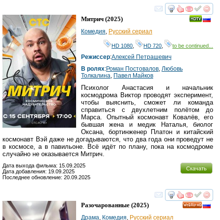
смотреть
инте
Митрич
(2025)
Комедия
,
Русский сериал
HD 1080
,
HD 720
,
to be continued...
Режиссер
:
Алексей Петрашевич
В ролях
:
Роман Постовалов
,
Любовь
Толкалина
,
Павел Майков
Психолог Анастасия и начальник
космодрома Виктор проводят эксперимент,
чтобы выяснить, сможет ли команда
справиться с двухлетним полётом до
Марса. Опытный космонавт Ковалёв, его
бывшая жена и медик Наталья, биолог
Оксана, бортинженер Платон и китайский
космонавт Вэй даже не догадываются, что два года они проведут не
в космосе, а в павильоне. Всё идёт по плану, пока на космодроме
случайно не оказывается Митрич.
Дата выхода фильма: 15.09.2025
Скачать
Дата добавления: 19.09.2025
Последнее обновление: 20.09.2025
смотреть
инте
Разочарованные
(2025)
HD
Драма
,
Комедия
,
Русский сериал