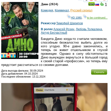
смотреть
инте
Дино
(2024)
1
Комедия
,
Криминал
,
Русский сериал
HD 1080
,
to be continued...
Режиссер
:
Тимофей Шарипов
В ролях
:
Алексей Розин
,
Любовь Толкалина
,
Артур Бесчастный
Бандита Дино когда-то считали человеком,
способным безжалостно выбить долги из
кого угодно. 90-е давно закончились, и
теперь он живет отшельником в глухой
провинции. Однако в силу обстоятельств
Дино вынужден вернуться в большой город
к своей старой «профессии», но теперь ему
предстоит рассчитаться со своими долгами.
Дата выхода фильма: 30.09.2024
Скачать
Дата добавления: 04.10.2024
Последнее обновление: 13.11.2024