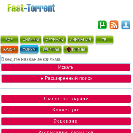
ВСЁ
ФИЛЬМЫ
СЕРИАЛЫ
АНИМАЦИЯ
ТВ
ЮМОР
ФОРУМ
ИГРЫ
КЛИПЫ
● Расширенный поиск
Скоро на экране
Коллекции
Рецензии
Расписание сериалов