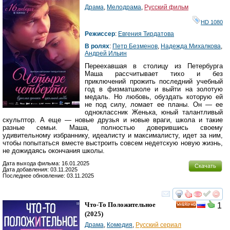
HD
Драма
,
Мелодрама
,
Русский фильм
HD 1080
Режиссер
:
Евгения Тирдатова
В ролях
:
Петр Безменов
,
Надежда Михалкова
,
Андрей Ильин
Переехавшая в столицу из Петербурга
Маша рассчитывает тихо и без
приключений прожить последний учебный
год в физматшколе и выйти на золотую
медаль. Но любовь, обуздать которую ей
не под силу, ломает ее планы. Он — ее
одноклассник Женька, юный талантливый
скульптор. А еще — новые друзья и новые враги, школа и такие
разные семьи. Маша, полностью доверившись своему
удивительному избраннику, идеалисту и максималисту, идет за ним,
чтобы попытаться вместе выстроить совсем недетскую новую жизнь,
не дожидаясь окончания школы.
Дата выхода фильма: 16.01.2025
Скачать
Дата добавления: 03.11.2025
Последнее обновление: 03.11.2025
смотреть
инте
Что-То Положительное
1
HD
(2025)
Драма
,
Комедия
,
Русский сериал