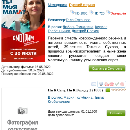
HD
Мелодрама
,
Русский сериал
HD 1080
,
HD 720
,
Завершён
Режиссер
:
Гала Суханова
В ролях
:
Любовь Толкалина
,
Кирилл
Гребенщиков
,
Дмитрий Блохин
Пережив смерть новорожденного ребенка и
потеряв возможность иметь собственных
детей, 39-летняя Татьяна Сухова, в
прошлом врач-психотерапевт, а ныне жена
«нового русского», создает свою
маленькую клинику усыновления сирот...
Дата выхода фильма: 16.05.2022
Скачать и Смотреть
Дата добавления: 30.07.2022
Последнее обновление: 02.08.2022
смотреть
инте
Ни К Селу, Ни К Городу 2
(1800)
В ролях
:
Мария Голубкина
,
Тимур
Курбаналиев
Дата выхода фильма: 01.01.1800
Скачать
Дата добавления: