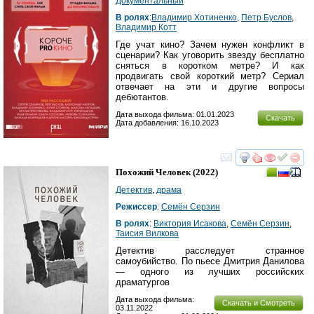
Документальный
В ролях
:
Владимир Хотиненко
,
Петр Буслов
,
Владимир Котт
Где учат кино? Зачем нужен конфликт в
сценарии? Как уговорить звезду бесплатно
сняться в коротком метре? И как
продвигать свой короткий метр? Сериал
отвечает на эти и другие вопросы
дебютантов.
Дата выхода фильма: 01.01.2023
Скачать
Дата добавления: 16.10.2023
смотреть
инте
Похожий Человек
(2022)
Детектив
,
драма
Режиссер
:
Семён Серзин
В ролях
:
Виктория Исакова
,
Семён Серзин
,
Таисия Вилкова
Детектив расследует странное
самоубийство. По пьесе Дмитрия Данилова
— одного из лучших российских
драматургов
Дата выхода фильма:
Скачать и Смотреть
03.11.2022