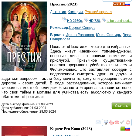
смотреть
инте
Престиж
(2023)
HD
Детектив
,
Комедия
,
Русский сериал
HD 2160р
,
HD 720
,
to be continued...
Режиссер
:
Сергей Сенцов
В ролях
:
Ирина Розанова
,
Юлия Снигирь
,
Вера
Панфилова
Поселок «Престиж» - место для избранных.
Здесь живут чиновники, топ-менеджеры,
оперные дивы со своими семьями и
прислугой. Привычное существование
поселка прерывает убийство няни семьи
Филимоновых. Это заставляет соседей с
подозрением смотреть друг на друга и
задаться вопросом: так ли безупречны те, кому они доверяют самое
дорогое - своих детей. В ходе расследования, которое начинает
«королева местной полиции» Елизавета Егоровна, становится ясно,
что свои тайны и мотивы для убийства есть абсолютно у каждого
обитателя «Престижа».
Дата выхода фильма: 01.09.2023
Скачать
Дата добавления: 21.03.2024
Последнее обновление: 29.03.2024
смотреть
инте
Короче Pro Кино
(2023)