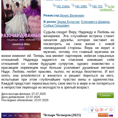
HD 2160р
,
HD 1080
,
HD 720
,
to be
continued...
Режиссер
:
Денис Виленкин
В ролях
:
Эрика Булатая
,
Елизавета Шакира
,
Софья Гершевич
Судьба сводит Веру, Надежду и Любовь на
вечеринке. Эта случайная встреча станет
началом дружбы, которая заставит их
посмотреть на свои жизни с новой
неизведанной стороны. Вера не верит в
мужчин, потому что главный мужчина ее
жизни изменял ей. Теперь она меняет партнеров, избегая серьезных
отношений. Надежда надеется на спасение изживших себя
отношений со своим будущим супругом, однако знакомство с
красавцем норвежцем еще больше усиливает душевные метания
Нади. Любовь любит красиво, пылко, но всегда безответно. И вот
опять она влюбляется в женатого и решает бороться за него,
испытывая при этом глубочайшее чувство вины и одиночества.
Каждой предстоит переосмыслить свое место в мире и не потеряться
в непростом переходе из молодости в зрелый возраст.
Дата выхода фильма: 07.07.2025
Скачать
Дата добавления: 22.07.2025
Последнее обновление: 23.07.2025
смотреть
инте
Четыре Четверти
(2025)