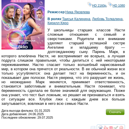
HD 2160р
,
HD 1080
Режиссер
:
Ника Яковлева
В ролях
:
Таисья Калинина
,
Любовь Толкалина
,
Кирилл Кяро
У школьницы старших классов Насти
сложные отношения с семьей и
сверстниками. Родители все внимание
уделяют старшей успешной сестре
Ангелине и младшему брату —
долгожданному сыну. Парень Марк, в
которого влюблена Настя, не воспринимает ее всерьез, а лучшая
подруга слишком правильная, чтобы делиться с ней некоторыми
переживаниями. Настю спасает только волшебный нарисованный
мир, в котором она прячется от реальности. В ее обычной жизни все
только усугубляется: она делает тест на беременность, и он
показывает две полоски. Настя уверена, что это разрушит ее жизнь,
но неожиданно Марк меняется, принимает ответственность,
становится заботливым и внимательным. Настя понимает, что
беременность сделала ее более значимой для окружающих. Позже
она узнает, что тест был ложным, но решает не признаваться и взять
от ситуации все. Клубок лжи с каждым днем все больше
запутывается, вовлекая в него всю семью Насти.
Дата выхода фильма: 01.01.2025
Скачать
Дата добавления: 24.06.2025
Последнее обновление: 29.07.2025