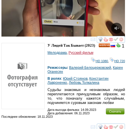
смотреть
инте
У Людей Так Бывает
(2023)
1
HD
Мелодрама
,
Русский фильм
HD 1080
,
HD 720
Режиссеры
:
Валерий Белоцерковский
,
Карен
Оганесян
В ролях
:
Юрий Стоянов
,
Константин
Лавроненко
,
Любовь Толкалина
Судьбы знакомых и незнакомых людей
переплетаются причудливым образом, но
то, что поначалу кажется случайным,
подчиняется суровым законам любви
Дата выхода фильма: 14.09.2023
Скачать
Дата добавления: 06.11.2023
Последнее обновление: 18.11.2023