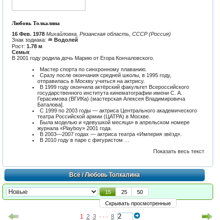
Любовь Толкалина
16 Фев. 1978
Михайловка, Рязанская область, СССР (Россия)
Знак зодиака:
♒ Водолей
Рост:
1.78 м
Семья
:
В 2001 году родила дочь Марию от Егора Кончаловского.
Мастер спорта по синхронному плаванию.
Сразу после окончания средней школы, в 1995 году,
отправилась в Москву учиться на актрису.
В 1999 году окончила актёрский факультет Всероссийского
государственного института кинематографии имени С. А.
Герасимова (ВГИКа) (мастерская Алексея Владимировича
Баталова].
С 1999 по 2003 годы — актриса Центрального академического
театра Российской армии (ЦАТРА) в Москве.
Была моделью и «девушкой месяца» в апрельском номере
журнала «Playboy» 2001 года.
В 2003—2007 годах — актриса театра «Империя звёзд».
В 2010 году в паре с фигуристом …
Показать весь текст
Всё
/ Любовь Толкалина
15
25
50
Скрывать просмотренные
1
2
3
· · ·
8