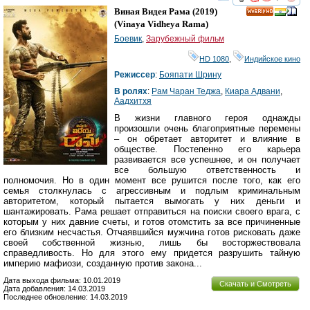
смотреть
инте
Виная Видея Рама
(2019)
HD
(
Vinaya Vidheya Rama
)
Боевик
,
Зарубежный фильм
HD 1080
,
Индийское кино
Режиссер
:
Бояпати Шрину
В ролях
:
Рам Чаран Теджа
,
Киара Адвани
,
Аадхитхя
В жизни главного героя однажды
произошли очень благоприятные перемены
– он обретает авторитет и влияние в
обществе. Постепенно его карьера
развивается все успешнее, и он получает
все большую ответственность и
полномочия. Но в один момент все рушится после того, как его
семья столкнулась с агрессивным и подлым криминальным
авторитетом, который пытается вымогать у них деньги и
шантажировать. Рама решает отправиться на поиски своего врага, с
которым у них давние счеты, и готов отомстить за все причиненные
его близким несчастья. Отчаявшийся мужчина готов рисковать даже
своей собственной жизнью, лишь бы восторжествовала
справедливость. Но для этого ему придется разрушить тайную
империю мафиози, созданную против закона...
Дата выхода фильма: 10.01.2019
Скачать и Смотреть
Дата добавления: 14.03.2019
Последнее обновление: 14.03.2019