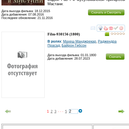
Мастани.
Дата выхода фильма: 18.12.2015
Скачать и Смотреть
Дата добавления: 07.08.2016
Последнее обновление: 21.11.2016
смотреть
инте
Film-930156
(1800)
В ролях
:
Махеш Манджрекар
,
Раджендра
Прасад
,
Байрон Гибсон
Дата выхода фильма: 01.01.1800
Скачать
Дата добавления: 28.07.2023
1
2
3
· · ·
5