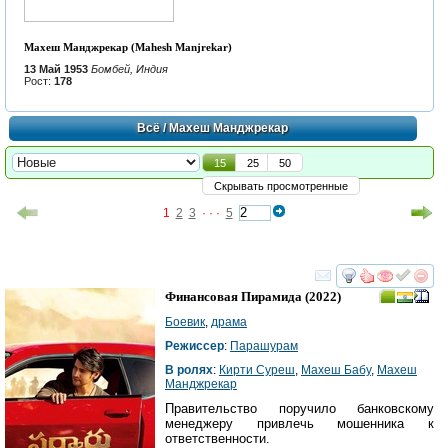
Махеш Манджрекар (Mahesh Manjrekar)
13 Май 1953
Бомбей, Индия
Рост:
178
Всё
/ Махеш Манджрекар
15
25
50
Скрывать просмотренные
1
2
3
· · ·
5
смотреть
инте
Финансовая Пирамида
(2022)
Боевик
,
драма
Режиссер
:
Парашурам
В ролях
:
Кирти Суреш
,
Махеш Бабу
,
Махеш
Манджрекар
Правительство поручило банковскому
менеджеру привлечь мошенника к
ответственности.