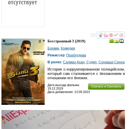
смотреть
инте
Бесстрашный 3
(2019)
Боевик
,
Комедия
Режиссер
:
Прабхудева
В ролях
:
Салман Кхан
,
Судип
,
Сонакши Синха
История о коррумпированном полицейском,
который сам сталкивается с беззаконием в
отношении его близких.
Дата выхода фильма:
Скачать и Смотреть
19.12.2019
Дата добавления: 13.09.2023