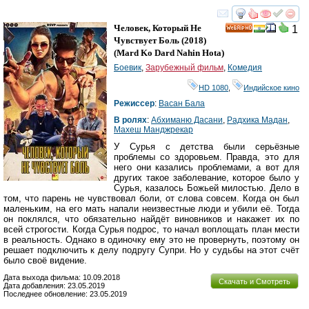
смотреть
инте
Человек, Который Не
1
HD
Чувствует Боль
(2018)
(
Mard Ko Dard Nahin Hota
)
Боевик
,
Зарубежный фильм
,
Комедия
HD 1080
,
Индийское кино
Режиссер
:
Васан Бала
В ролях
:
Абхиманю Дасани
,
Радхика Мадан
,
Махеш Манджрекар
У Сурья с детства были серьёзные
проблемы со здоровьем. Правда, это для
него они казались проблемами, а вот для
других такое заболевание, которое было у
Сурья, казалось Божьей милостью. Дело в
том, что парень не чувствовал боли, от слова совсем. Когда он был
маленьким, на его мать напали неизвестные люди и убили её. Тогда
он поклялся, что обязательно найдёт виновников и накажет их по
всей строгости. Когда Сурья подрос, то начал воплощать план мести
в реальность. Однако в одиночку ему это не провернуть, поэтому он
решает подключить к делу подругу Супри. Но у судьбы на этот счёт
было своё видение.
Дата выхода фильма: 10.09.2018
Скачать и Смотреть
Дата добавления: 23.05.2019
Последнее обновление: 23.05.2019