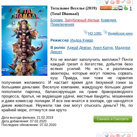
смотреть
инте
Тотальное Веселье
(2019)
1
HD
(
Total Dhamaal
)
Боевик
,
Зарубежный фильм
,
Комедия
,
Приключения
HD 1080
,
Индийское кино
Режиссер
:
Индра Кумар
В ролях
:
Аджай Девган
,
Анил Капур
,
Мадхури
Диксит
Кто не желает заполучить миллион? Почти
каждый грезит о богатстве, добытом безо
всяких усилий. Но есть и различные
авантюры, которые могут помочь сорвать
куш. Правда, они тоже не гарантия
получения желаемого. И настает время для безумной гонки за
большими деньгами. Веселую компанию, жаждущую больших денег
пополнили парочка, балансирующая на гране бракоразводного
процесса, братья, не ведающие удачи, местные бандиты, мошенники
и даже комиссар полиции. И все они мчатся в зоопарк, где находятся
дикие животные. Неужели там они могут отыскать деньги? Но, по
крайней мере, оттянутся они круто.
Дата выхода фильма: 21.02.2019
Скачать и Смотреть
Дата добавления: 07.02.2020
Последнее обновление: 07.02.2020