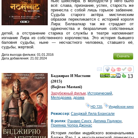
пьес Шекспира. В молодости у него было
всё: слава, признание, успех, старость же
принесла с собой лишь горькое забвение.
Судьба старого актёра мистическим
образом перекликается с историей короля
Лира: Белвалкар так же страдает от
одиночества и безразличия собственных
детей, а отстранение старика от службы в театре напоминает
изгнание Лира из собственного королевства. Это история бывшего
баловня судьбы, ныне — несчастного человека, ставшего её,
судьбы, жертвой.
Дата выхода фильма: 01.01.2016
Скачать
Дата добавления: 21.02.2024
смотреть
инте
Баджирао И Мастани
13
(2015)
(
Bajirao Mastani
)
Зарубежный фильм
,
Исторический
,
Мелодрама
,
драма
HD 720
,
Индийское кино
Режиссер
:
Санджай Лила Бхансали
В ролях
:
Ранвир Сингх
,
Дипика Падукон
,
Приянка Чопра Джонас
История любви индийского военачальника
Баджи Рао I и мусульманской принцессы