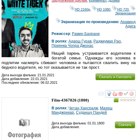
Зарубежный фильм
,
Криминал
,
драма
HD 2160р
,
HD 1080
,
HD 720
,
Экранизация
Экранизация по произведению
:
Аравинд
Адига
Режиссер
:
Рамин Бахрани
В ролях
:
Адарш Гурав
,
Раджкумар Рао
,
Приянка Чопра Джонас
Нищий парень устраивается водителем к
богатой семье. Однажды его хозяева в
подпитии насмерть сбивают человека и пытаются свалить вину на
бедного водителя, но тот оказывается не так прост.
Дата выхода фильма: 21.01.2021
Скачать и Смотреть
Дата добавления: 22.01.2021
Последнее обновление: 06.02.2021
смотреть
инте
Film-4367026
(1800)
В ролях
:
Четан Хансрадж
,
Махеш
Манджрекар
,
Суданшу Пандей
Дата выхода фильма: 01.01.1800
Скачать
Дата добавления: