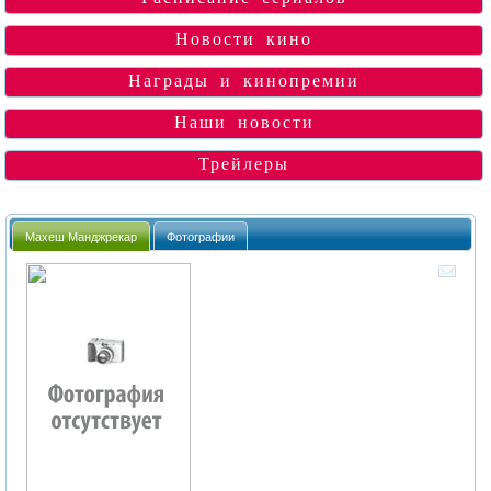
Новости кино
Награды и кинопремии
Наши новости
Трейлеры
Махеш Манджрекар
Фотографии