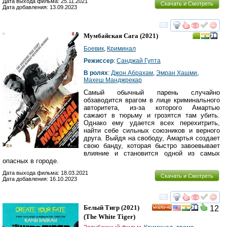
Дата выхода фильма: 25.11.2021
Скачать и Смотреть
Дата добавления: 13.09.2023
смотреть
инте
Мумбайская Сага
(2021)
Боевик
,
Криминал
Режиссер
:
Санджай Гупта
В ролях
:
Джон Абрахам
,
Эмран Хашми
,
Махеш Манджрекар
Самый обычный парень случайно
обзаводится врагом в лице криминального
авторитета, из-за которого Амартью
сажают в тюрьму и грозятся там убить.
Однако ему удается всех перехитрить,
найти себе сильных союзников и верного
друга. Выйдя на свободу, Амартья создает
свою банду, которая быстро завоевывает
влияние и становится одной из самых
опасных в городе.
Дата выхода фильма: 18.03.2021
Скачать и Смотреть
Дата добавления: 16.10.2023
смотреть
инте
Белый Тигр
(2021)
12
HD
(
The White Tiger
)