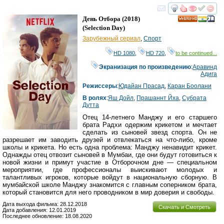
смотреть
инте
День Отбора
(2018)
HD
(
Selection Day
)
Зарубежный сериал
,
Спорт
HD 1080
,
HD 720
,
to be continued...
Экранизация по произведению
:
Аравинд
Адига
Режиссеры
:
Юдайан Прасад
,
Каран Боолани
В ролях
:
Яш Дойл
,
Прашаннт Йха
,
Субрата
Дутта
Отец 14-летнего Манджу и его старшего
брата Радхи одержим крикетом и мечтает
сделать из сыновей звезд спорта. Он не
разрешает им заводить друзей и отвлекаться на что-либо, кроме
школы и крикета. Но есть одна проблема: Манджу ненавидит крикет.
Однажды отец отвозит сыновей в Мумбаи, где они будут готовиться к
новой жизни и примут участие в Отборочном дне — специальном
мероприятии, где профессионалы выискивают молодых и
талантливых игроков, которые войдут в национальную сборную. В
мумбайской школе Манджу знакомится с главным соперником брата,
который становится для него проводником в мир доверия и свободы.
Дата выхода фильма: 28.12.2018
Скачать и Смотреть
Дата добавления: 12.01.2019
Последнее обновление: 18.08.2020