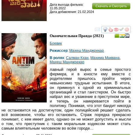
Дата выхода фильма:
Скачать и Смотреть
11.05.2022
Дата добавления: 21.02.2024
смотреть
инте
Окончательная Правда
(2021)
Боевик
Режиссер
:
Махеш Манджрекар
В ролях
:
Салман Кхан
,
Махима Маквана
,
Махеш Манджрекар
лавный герой вырос в семье простого
фермера, и в юности ему вместе с
родителями пришлось пройти через
невыносимо трудные испытания. В итоге,
он примкнул к одной из криминальных
организаций и стал гангстером. Он быстро
набрал вес и уважение в преступном мире,
и теперь он намеревается пойти в
политику. Понимая, что этот бандит никогда
не остановится на достигнутом, один полицейский решает сделать
всё возможное, чтобы его остановить. Страж порядка прекрасно
понимает, с кем имеет дело, однако он не может допустить и мысли
о том, что преступник с таким моральным кодексом может стать
самым влиятельным человеком во всём городе...