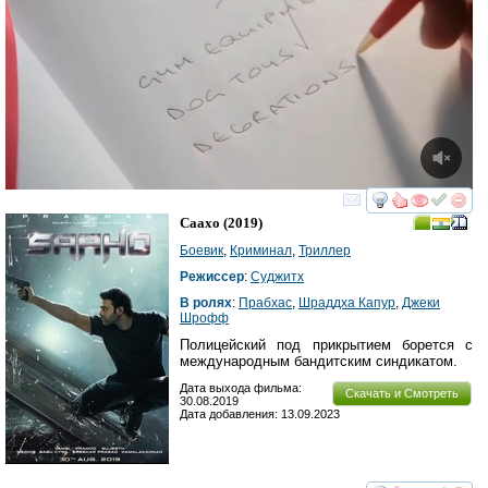
смотреть
инте
Саахо
(2019)
Боевик
,
Криминал
,
Триллер
Режиссер
:
Суджитх
В ролях
:
Прабхас
,
Шраддха Капур
,
Джеки
Шрофф
Полицейский под прикрытием борется с
международным бандитским синдикатом.
Дата выхода фильма:
Скачать и Смотреть
30.08.2019
Дата добавления: 13.09.2023