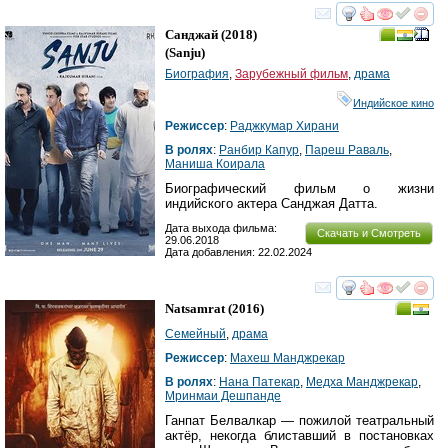
смотреть
инте
Санджай
(2018)
(
Sanju
)
Биография
,
Зарубежный фильм
,
драма
Индийское кино
Режиссер
:
Раджкумар Хирани
В ролях
:
Ранбир Капур
,
Пареш Раваль
,
Маниша Коирала
Биографический фильм о жизни
индийского актера Санджая Датта.
Дата выхода фильма:
Скачать и Смотреть
29.06.2018
Дата добавления: 22.02.2024
смотреть
инте
Natsamrat
(2016)
Семейный
,
драма
Режиссер
:
Махеш Манджрекар
В ролях
:
Нана Патекар
,
Медха Манджрекар
,
Мринмаи Дешпанде
Ганпат Белвалкар — пожилой театральный
актёр, некогда блиставший в постановках