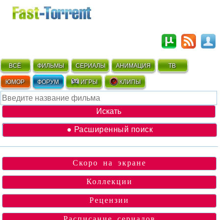
ВСЁ
ФИЛЬМЫ
СЕРИАЛЫ
АНИМАЦИЯ
ТВ
ЮМОР
ФОРУМ
ИГРЫ
КЛИПЫ
● Расширенный поиск
Скоро на экране
Коллекции
Рецензии
Расписание сериалов