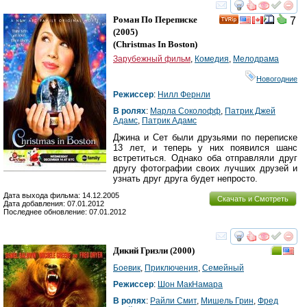
смотреть
инте
Роман По Переписке
7
(2005)
(
Christmas In Boston
)
Зарубежный фильм
,
Комедия
,
Мелодрама
Новогодние
Режиссер
:
Нилл Фернли
В ролях
:
Марла Соколофф
,
Патрик Джей
Адамс
,
Патрик Адамс
Джина и Сет были друзьями по переписке
13 лет, и теперь у них появился шанс
встретиться. Однако оба отправляли друг
другу фотографии своих лучших друзей и
узнать друг друга будет непросто.
Дата выхода фильма: 14.12.2005
Скачать и Смотреть
Дата добавления: 07.01.2012
Последнее обновление: 07.01.2012
смотреть
инте
Дикий Гризли
(2000)
Боевик
,
Приключения
,
Семейный
Режиссер
:
Шон МакНамара
В ролях
:
Райли Смит
,
Мишель Грин
,
Фред