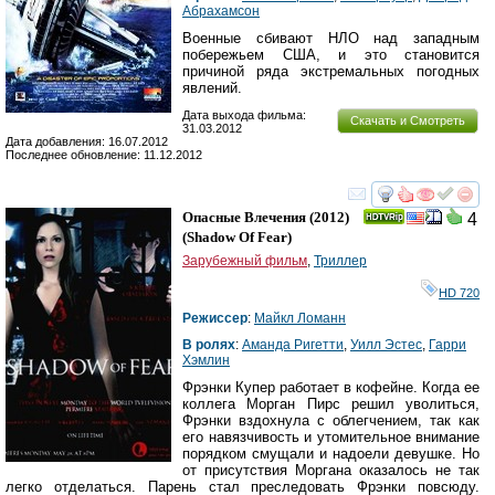
Абрахамсон
Военные сбивают НЛО над западным
побережьем США, и это становится
причиной ряда экстремальных погодных
явлений.
Дата выхода фильма:
Скачать и Смотреть
31.03.2012
Дата добавления: 16.07.2012
Последнее обновление: 11.12.2012
смотреть
инте
Опасные Влечения
(2012)
4
(
Shadow Of Fear
)
Зарубежный фильм
,
Триллер
HD 720
Режиссер
:
Майкл Ломанн
В ролях
:
Аманда Ригетти
,
Уилл Эстес
,
Гарри
Хэмлин
Фрэнки Купер работает в кофейне. Когда ее
коллега Морган Пирс решил уволиться,
Фрэнки вздохнула с облегчением, так как
его навязчивость и утомительное внимание
порядком смущали и надоели девушке. Но
от присутствия Моргана оказалось не так
легко отделаться. Парень стал преследовать Фрэнки повсюду.