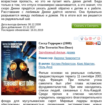
возрастная пропасть, но это не пугает мать двоих детей. Беда
только в том, что отпуск планомерно заканчивается, а это значит, что
скоро Джеки придётся уехать домой обратно к детям и к работе.
Расставание с любимым Джеки даётся нелегко. Она буквально
разрывается между любовью и домом. Но в итоге всё же решается
на радикальный шаг.
Дата выхода фильма: 06.12.2008
Скачать и Смотреть
Дата добавления: 21.11.2017
Последнее обновление: 16.01.2019
смотреть
инте
Сосед-Террорист
(2008)
(
The Terrorist Next Door
)
Зарубежный фильм
,
драма
Режиссер
:
Джерри Чиккоритти
В ролях
:
Кэтлин Робертсон
,
Крис Мартин
,
Поль Дусе
Фильм основан на реальных событиях,
предшествующих теракту 11 сентября 2001
года. Франция. При попытке угона
самолета был убит глава исламских
фундаменталистов. При нем находились
списки людей, связанных с Аль-Каидой.
Среди прочих в списках числится
учредитель канадского благотворительного
фонда для мусульманских сирот. Мировые лидеры всерьез
обеспокоены возможностью проведения экстремистами новых