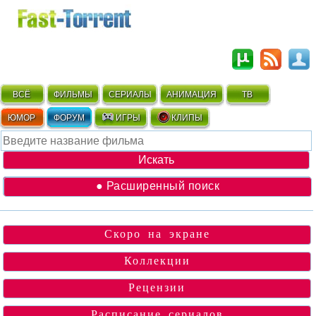
ВСЁ
ФИЛЬМЫ
СЕРИАЛЫ
АНИМАЦИЯ
ТВ
ЮМОР
ФОРУМ
ИГРЫ
КЛИПЫ
● Расширенный поиск
Скоро на экране
Коллекции
Рецензии
Расписание сериалов