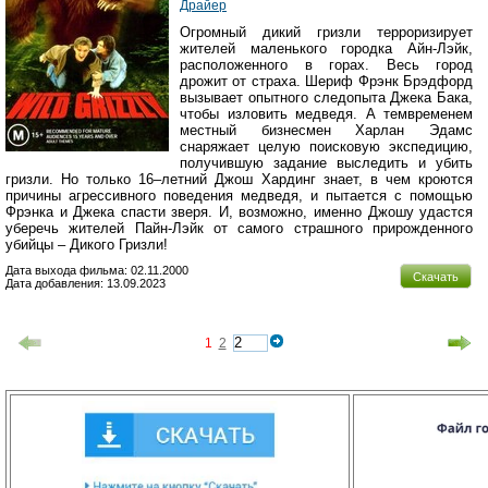
Драйер
Огромный дикий гризли терроризирует
жителей маленького городка Айн-Лэйк,
расположенного в горах. Весь город
дрожит от страха. Шериф Фрэнк Брэдфорд
вызывает опытного следопыта Джека Бака,
чтобы изловить медведя. А темвременем
местный бизнесмен Харлан Эдамс
снаряжает целую поисковую экспедицию,
получившую задание выследить и убить
гризли. Но только 16–летний Джош Хардинг знает, в чем кроются
причины агрессивного поведения медведя, и пытается с помощью
Фрэнка и Джека спасти зверя. И, возможно, именно Джошу удастся
уберечь жителей Пайн-Лэйк от самого страшного прирожденного
убийцы – Дикого Гризли!
Дата выхода фильма: 02.11.2000
Скачать
Дата добавления: 13.09.2023
1
2