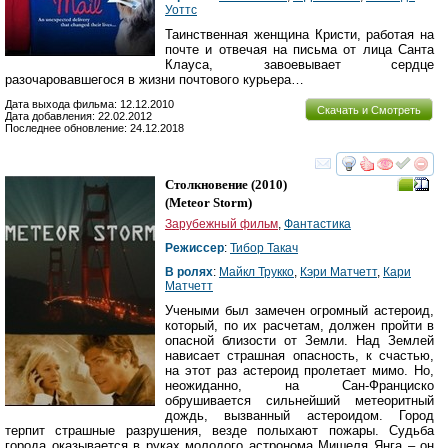
Уоттс
Таинственная женщина Кристи, работая на
почте и отвечая на письма от лица Санта
Клауса, завоевывает сердце
разочаровавшегося в жизни почтового курьера…
Дата выхода фильма: 12.12.2010
Скачать и Смотреть
Дата добавления: 22.02.2012
Последнее обновление: 24.12.2018
смотреть
инте
Столкновение
(2010)
(
Meteor Storm
)
Зарубежный фильм
,
Фантастика
Режиссер
:
Тибор Такач
В ролях
:
Майкл Трукко
,
Кэри Матчетт
,
Кари
Матчетт
Учеными был замечен огромный астероид,
который, по их расчетам, должен пройти в
опасной близости от Земли. Над Землей
нависает страшная опасность, к счастью,
на этот раз астероид пролетает мимо. Но,
неожиданно, на Сан-Франциско
обрушивается сильнейший метеоритный
дождь, вызванный астероидом. Город
терпит страшные разрушения, везде полыхают пожары. Судьба
города оказывается в руках молодого астронома Мишеля Янга – он