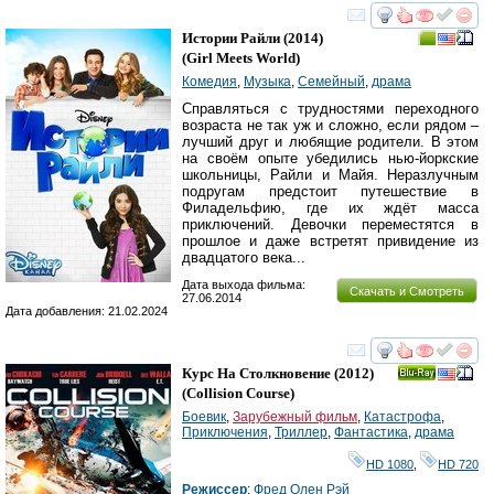
смотреть
инте
Истории Райли
(2014)
(
Girl Meets World
)
Комедия
,
Музыка
,
Семейный
,
драма
Справляться с трудностями переходного
возраста не так уж и сложно, если рядом –
лучший друг и любящие родители. В этом
на своём опыте убедились нью-йоркские
школьницы, Райли и Майя. Неразлучным
подругам предстоит путешествие в
Филадельфию, где их ждёт масса
приключений. Девочки переместятся в
прошлое и даже встретят привидение из
двадцатого века...
Дата выхода фильма:
Скачать и Смотреть
27.06.2014
Дата добавления: 21.02.2024
смотреть
инте
Курс На Столкновение
(2012)
Ray
(
Collision Course
)
Боевик
,
Зарубежный фильм
,
Катастрофа
,
Приключения
,
Триллер
,
Фантастика
,
драма
HD 1080
,
HD 720
Режиссер
:
Фред Олен Рэй