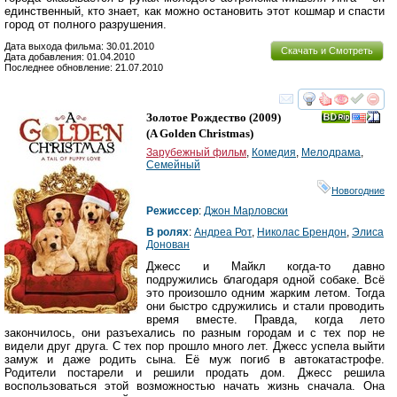
единственный, кто знает, как можно остановить этот кошмар и спасти
город от полного разрушения.
Дата выхода фильма: 30.01.2010
Скачать и Смотреть
Дата добавления: 01.04.2010
Последнее обновление: 21.07.2010
смотреть
инте
Золотое Рождество
(2009)
(
A Golden Christmas
)
Зарубежный фильм
,
Комедия
,
Мелодрама
,
Семейный
Новогодние
Режиссер
:
Джон Марловски
В ролях
:
Андреа Рот
,
Николас Брендон
,
Элиса
Донован
Джесс и Майкл когда-то давно
подружились благодаря одной собаке. Всё
это произошло одним жарким летом. Тогда
они быстро сдружились и стали проводить
время вместе. Правда, когда лето
закончилось, они разъехались по разным городам и с тех пор не
видели друг друга. С тех пор прошло много лет. Джесс успела выйти
замуж и даже родить сына. Её муж погиб в автокатастрофе.
Родители постарели и решили продать дом. Джесс решила
воспользоваться этой возможностью начать жизнь сначала. Она