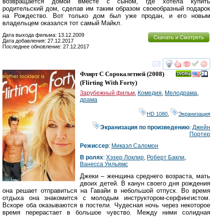
возвращается домой вместе с сыном, где хотела купить
родительский дом, сделав им таким образом своеобразный подарок
на Рождество. Вот только дом был уже продан, и его новым
владельцем оказался тот самый Майкл.
Дата выхода фильма: 13.12.2009
Скачать и Смотреть
Дата добавления: 27.12.2017
Последнее обновление: 27.12.2017
смотреть
инте
Флирт С Сорокалетней
(2008)
(
Flirting With Forty
)
Зарубежный фильм
,
Комедия
,
Мелодрама
,
драма
HD 1080
,
Экранизация
Экранизация по произведению
:
Джейн
Портер
Режиссер
:
Микаэл Саломон
В ролях
:
Хэзер Локлир
,
Роберт Бакли
,
Ванесса Уильямс
Джеки – женщина среднего возраста, мать
двоих детей. В канун своего дня рождения
она решает отправиться на Гавайи в небольшой отпуск. Во время
отдыха она знакомится с молодым инструктором-серфингистом.
Вскоре оба оказываются в постели. Чудесная ночь через некоторое
время перерастает в большое чувство. Между ними солидная