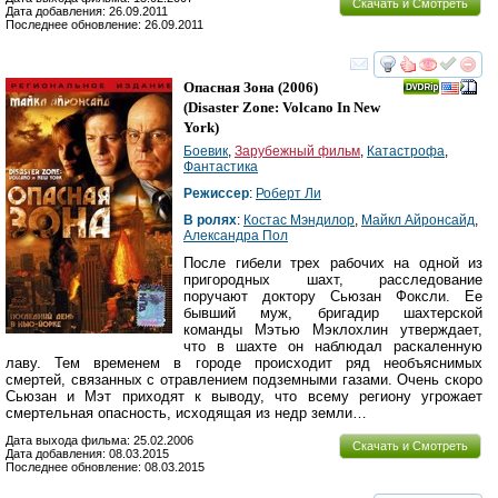
Скачать и Смотреть
Дата добавления: 26.09.2011
Последнее обновление: 26.09.2011
смотреть
инте
Опасная Зона
(2006)
(
Disaster Zone: Volcano In New
York
)
Боевик
,
Зарубежный фильм
,
Катастрофа
,
Фантастика
Режиссер
:
Роберт Ли
В ролях
:
Костас Мэндилор
,
Майкл Айронсайд
,
Александра Пол
После гибели трех рабочих на одной из
пригородных шахт, расследование
поручают доктору Сьюзан Фоксли. Ее
бывший муж, бригадир шахтерской
команды Мэтью Мэклохлин утверждает,
что в шахте он наблюдал раскаленную
лаву. Тем временем в городе происходит ряд необъяснимых
смертей, связанных с отравлением подземными газами. Очень скоро
Сьюзан и Мэт приходят к выводу, что всему региону угрожает
смертельная опасность, исходящая из недр земли…
Дата выхода фильма: 25.02.2006
Скачать и Смотреть
Дата добавления: 08.03.2015
Последнее обновление: 08.03.2015