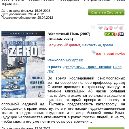
терактов…
Дата выхода фильма: 15.06.2008
Скачать и Смотреть
Дата добавления: 28.04.2012
Последнее обновление: 28.04.2012
смотреть
инте
Абсолютный Ноль
(2007)
(
Absolute Zero
)
Зарубежный фильм
,
Фантастика
,
драма
trash (трэш) movies
Режиссер
:
Роберт Ли
В ролях
:
Джефф Фэйи
,
Эрика Элениак
,
Билл
Дау
Во время исследований сейсмоопасных
зон на северное полюсе профессор Дэвид
Стивенс приходит к страшному выводу: в
течение ближайших 48 часов большая
часть Земли окажется во власти страшного
циклона, который превратит планету в
сплошной ледяной ад. Пытаясь предотвратить катастрофу, он
обращается к правительству, но в итоге находит единомышленников
только в рядах своих студентов и в лице бывшей жены Брин.
будущее человечества оказывается в руках горстки людей, и на то,
чтобы спасти его уже почти не осталось времени…
Дата выхода фильма: 13.02.2007