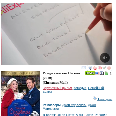
смотреть
инте
Рождественские Письма
1
(2010)
(
Christmas Mail
)
Зарубежный фильм
,
Комедия
,
Семейный
,
драма
Новогодние
Режиссеры
:
Джон Мурловски
,
Джон
Марловски
В ролях
:
Эшли Скотт
,
А.Дж. Бакли
,
Роланда