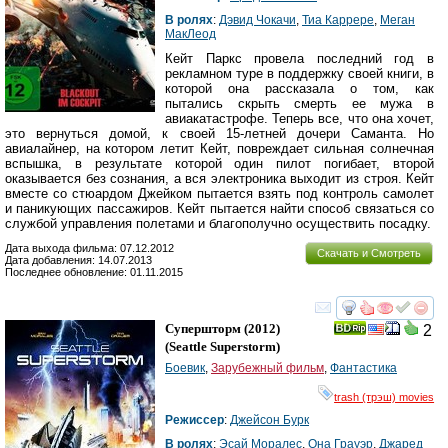
В ролях
:
Дэвид Чокачи
,
Тиа Каррере
,
Меган
МакЛеод
Кейт Паркс провела последний год в
рекламном туре в поддержку своей книги, в
которой она рассказала о том, как
пытались скрыть смерть ее мужа в
авиакатастрофе. Теперь все, что она хочет,
это вернуться домой, к своей 15-летней дочери Саманта. Но
авиалайнер, на котором летит Кейт, повреждает сильная солнечная
вспышка, в результате которой один пилот погибает, второй
оказывается без сознания, а вся электроника выходит из строя. Кейт
вместе со стюардом Джейком пытается взять под контроль самолет
и паникующих пассажиров. Кейт пытается найти способ связаться со
службой управления полетами и благополучно осуществить посадку.
Дата выхода фильма: 07.12.2012
Скачать и Смотреть
Дата добавления: 14.07.2013
Последнее обновление: 01.11.2015
смотреть
инте
Супершторм
(2012)
2
(
Seattle Superstorm
)
Боевик
,
Зарубежный фильм
,
Фантастика
trash (трэш) movies
Режиссер
:
Джейсон Бурк
В ролях
:
Эсай Моралес
,
Она Грауэр
,
Джаред