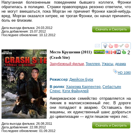
Напуганная болезненным поведением бывшего коллеги, Фрэнки
обратилась в полицию. Стражи правопорядка резонно ответили, что
не могут вмешаться, пока Морган не причинит Фрэнки какой-нибудь
вред. Морган оказался хитрее, не трогая Фрэнки, он начал причинять
боль ее близким.
Дата выхода фильма: 24.03.2012
Скачать и Смотреть
Дата добавления: 15.07.2012
Последнее обновление: 10.12.2012
смотреть
инте
Место Крушения
(2011)
2
(
Crash Site
)
Зарубежный фильм
,
Триллер
,
Ужасы
,
драма
HD 1080
Режиссер
:
Джейсон Бурк
В ролях
:
Харизма Карпентер
,
Себастьян
Спенс
,
Кэти Файндлей
Американское семейство отправляется на
пикник в малоисхоженный лес. В дороге
они попадают в аварию. Оставшись без
машины, их единственный шанс добраться
до цивилизации — идти пешком через лес.
Дата выхода фильма: 26.08.2011
Скачать и Смотреть
Дата добавления: 22.08.2012
Последнее обновление: 01.09.2012