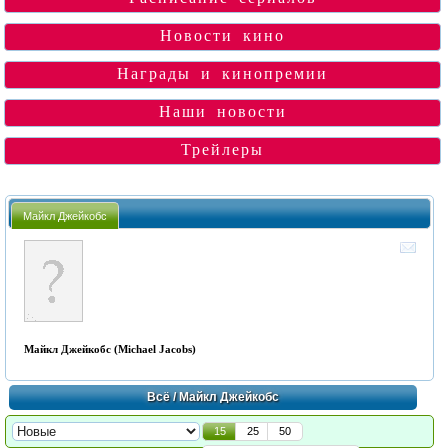
Новости кино
Награды и кинопремии
Наши новости
Трейлеры
Майкл Джейкобс
Майкл Джейкобс (Michael Jacobs)
Всё
/ Майкл Джейкобс
15
25
50