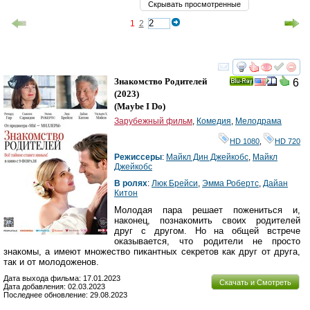
Скрывать просмотренные
1
2
смотреть
инте
Знакомство Родителей
6
Ray
(2023)
(
Maybe I Do
)
Зарубежный фильм
,
Комедия
,
Мелодрама
HD 1080
,
HD 720
Режиссеры
:
Майкл Дин Джейкобс
,
Майкл
Джейкобс
В ролях
:
Люк Брейси
,
Эмма Робертс
,
Дайан
Китон
Молодая пара решает пожениться и,
наконец, познакомить своих родителей
друг с другом. Но на общей встрече
оказывается, что родители не просто
знакомы, а имеют множество пикантных секретов как друг от друга,
так и от молодоженов.
Дата выхода фильма: 17.01.2023
Скачать и Смотреть
Дата добавления: 02.03.2023
Последнее обновление: 29.08.2023