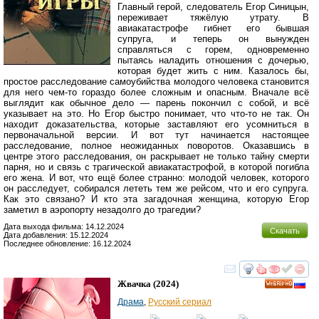
Главный герой, следователь Егор Синицын,
переживает тяжёлую утрату. В
авиакатастрофе гибнет его бывшая
супруга, и теперь он вынужден
справляться с горем, одновременно
пытаясь наладить отношения с дочерью,
которая будет жить с ним. Казалось бы,
простое расследование самоубийства молодого человека становится
для него чем-то гораздо более сложным и опасным. Вначале всё
выглядит как обычное дело — парень покончил с собой, и всё
указывает на это. Но Егор быстро понимает, что что-то не так. Он
находит доказательства, которые заставляют его усомниться в
первоначальной версии. И вот тут начинается настоящее
расследование, полное неожиданных поворотов. Оказавшись в
центре этого расследования, он раскрывает не только тайну смерти
парня, но и связь с трагической авиакатастрофой, в которой погибла
его жена. И вот, что ещё более странно: молодой человек, которого
он расследует, собирался лететь тем же рейсом, что и его супруга.
Как это связано? И кто эта загадочная женщина, которую Егор
заметил в аэропорту незадолго до трагедии?
Дата выхода фильма: 14.12.2024
Скачать
Дата добавления: 15.12.2024
Последнее обновление: 16.12.2024
смотреть
инте
Жвачка
(2024)
HD
Драма
,
Русский сериал