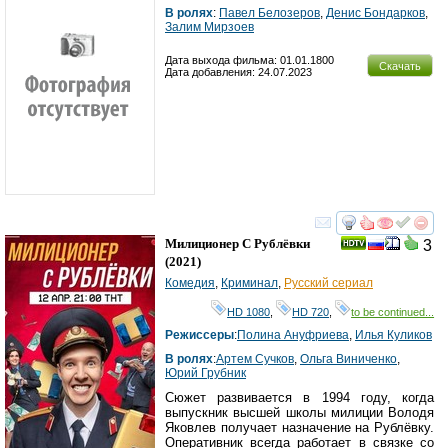
В ролях
:
Павел Белозеров
,
Денис Бондарков
,
Залим Мирзоев
Дата выхода фильма: 01.01.1800
Скачать
Дата добавления: 24.07.2023
смотреть
инте
Милиционер С Рублёвки
3
(2021)
Комедия
,
Криминал
,
Русский сериал
HD 1080
,
HD 720
,
to be continued...
Режиссеры
:
Полина Ануфриева
,
Илья Куликов
В ролях
:
Артем Сучков
,
Ольга Виниченко
,
Юрий Грубник
Сюжет развивается в 1994 году, когда
выпускник высшей школы милиции Володя
Яковлев получает назначение на Рублёвку.
Оперативник всегда работает в связке со