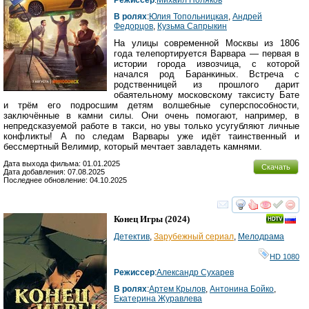
В ролях
:
Юлия Топольницкая
,
Андрей
Федорцов
,
Кузьма Сапрыкин
На улицы современной Москвы из 1806
года телепортируется Варвара — первая в
истории города извозчица, с которой
начался род Баранкиных. Встреча с
родственницей из прошлого дарит
обаятельному московскому таксисту Бате
и трём его подросшим детям волшебные суперспособности,
заключённые в камни силы. Они очень помогают, например, в
непредсказуемой работе в такси, но увы только усугубляют личные
конфликты! А по следам Варвары уже идёт таинственный и
бессмертный Велимир, который мечтает завладеть камнями.
Дата выхода фильма: 01.01.2025
Скачать
Дата добавления: 07.08.2025
Последнее обновление: 04.10.2025
смотреть
инте
Конец Игры
(2024)
Детектив
,
Зарубежный сериал
,
Мелодрама
HD 1080
Режиссер
:
Александр Сухарев
В ролях
:
Артем Крылов
,
Антонина Бойко
,
Екатерина Журавлева