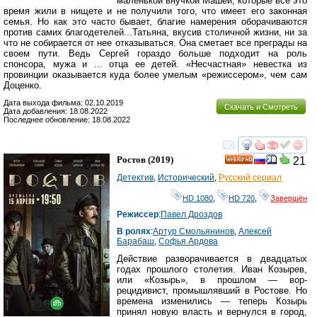
маленькой внучкой Машей, которые все это
время жили в нищете и не получили того, что имеет его законная
семья. Но как это часто бывает, благие намерения оборачиваются
против самих благодетелей...Татьяна, вкусив столичной жизни, ни за
что не собирается от нее отказываться. Она сметает все преграды на
своем пути. Ведь Сергей гораздо больше подходит на роль
спонсора, мужа и ... отца ее детей. «Несчастная» невестка из
провинции оказывается куда более умелым «режиссером», чем сам
Доценко.
Дата выхода фильма: 02.10.2019
Скачать и Смотреть
Дата добавления: 18.08.2022
Последнее обновление: 18.08.2022
смотреть
инте
Ростов
(2019)
21
HD
Детектив
,
Исторический
,
Русский сериал
HD 1080
,
HD 720
,
Завершён
Режиссер
:
Павел Дроздов
В ролях
:
Артур Смольянинов
,
Алексей
Барабаш
,
Софья Ардова
Действие разворачивается в двадцатых
годах прошлого столетия. Иван Козырев,
или «Козырь», в прошлом — вор-
рецидивист, промышлявший в Ростове. Но
времена изменились — теперь Козырь
принял новую власть и вернулся в город,