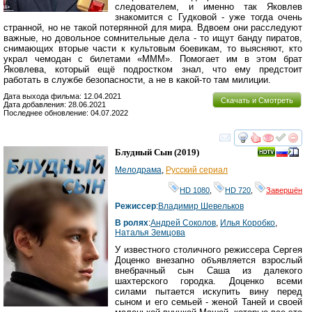
следователем, и именно так Яковлев
знакомится с Гудковой - уже тогда очень
странной, но не такой потерянной для мира. Вдвоем они расследуют
важные, но довольное сомнительные дела - то ищут банду пиратов,
снимающих вторые части к культовым боевикам, то выясняют, кто
украл чемодан с билетами «МММ». Помогает им в этом брат
Яковлева, который ещё подростком знал, что ему предстоит
работать в службе безопасности, а не в какой-то там милиции.
Дата выхода фильма: 12.04.2021
Скачать и Смотреть
Дата добавления: 28.06.2021
Последнее обновление: 04.07.2022
смотреть
инте
Блудный Сын
(2019)
Мелодрама
,
Русский сериал
HD 1080
,
HD 720
,
Завершён
Режиссер
:
Владимир Шевельков
В ролях
:
Андрей Соколов
,
Илья Коробко
,
Наталья Земцова
У известного столичного режиссера Сергея
Доценко внезапно объявляется взрослый
внебрачный сын Саша из далекого
шахтерского городка. Доценко всеми
силами пытается искупить вину перед
сыном и его семьей - женой Таней и своей