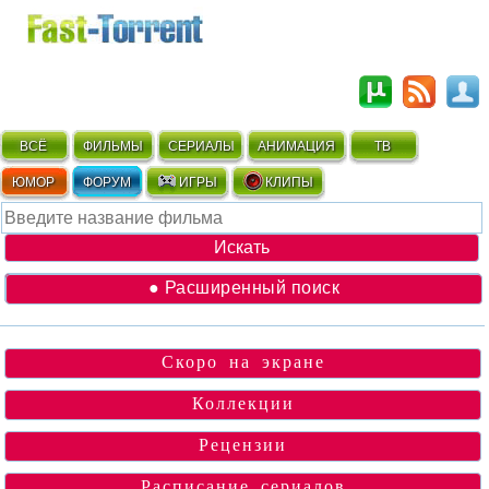
ВСЁ
ФИЛЬМЫ
СЕРИАЛЫ
АНИМАЦИЯ
ТВ
ЮМОР
ФОРУМ
ИГРЫ
КЛИПЫ
● Расширенный поиск
Скоро на экране
Коллекции
Рецензии
Расписание сериалов