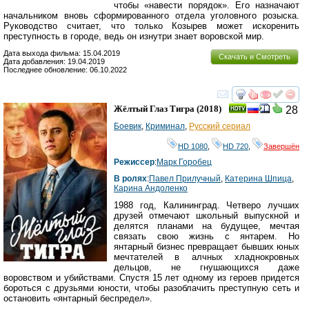
чтобы «навести порядок». Его назначают
начальником вновь сформированного отдела уголовного розыска.
Руководство считает, что только Козырев может искоренить
преступность в городе, ведь он изнутри знает воровской мир.
Дата выхода фильма: 15.04.2019
Скачать и Смотреть
Дата добавления: 19.04.2019
Последнее обновление: 06.10.2022
смотреть
инте
Жёлтый Глаз Тигра
(2018)
28
Боевик
,
Криминал
,
Русский сериал
HD 1080
,
HD 720
,
Завершён
Режиссер
:
Марк Горобец
В ролях
:
Павел Прилучный
,
Катерина Шпица
,
Карина Андоленко
1988 год, Калининград. Четверо лучших
друзей отмечают школьный выпускной и
делятся планами на будущее, мечтая
связать свою жизнь с янтарем. Но
янтарный бизнес превращает бывших юных
мечтателей в алчных хладнокровных
дельцов, не гнушающихся даже
воровством и убийствами. Спустя 15 лет одному из героев придется
бороться с друзьями юности, чтобы разоблачить преступную сеть и
остановить «янтарный беспредел».