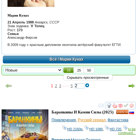
Мария Кунах
21 Апрель 1988
Ангарск, СССР
Знак зодиака:
♉ Телец
Рост:
173
Семья
:
Александр Фирсов
В 2009 году с красным дипломом окончила актёрский факультет ЕГТИ.
Всё
/ Мария Кунах
15
25
50
Скрывать просмотренные
1
2
3
· · ·
5
смотреть
инте
Баранкины И Камни Силы
(2025)
HD
Приключения
,
Русский сериал
,
Фантастика
HD 2160р
,
HD 1080
,
HD 720
,
to be
continued...
Режиссер
:
Михаил Поляков