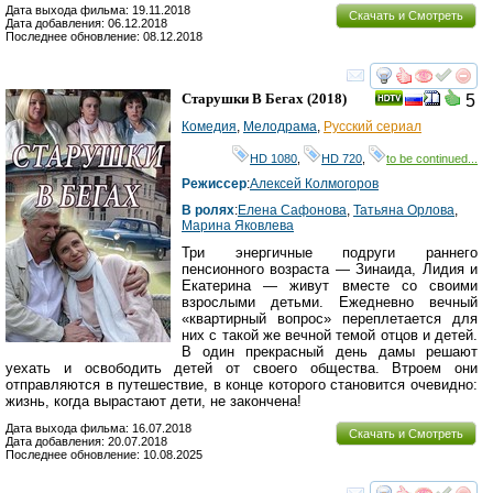
Дата выхода фильма: 19.11.2018
Скачать и Смотреть
Дата добавления: 06.12.2018
Последнее обновление: 08.12.2018
смотреть
инте
Старушки В Бегах
(2018)
5
Комедия
,
Мелодрама
,
Русский сериал
HD 1080
,
HD 720
,
to be continued...
Режиссер
:
Алексей Колмогоров
В ролях
:
Елена Сафонова
,
Татьяна Орлова
,
Марина Яковлева
Три энергичные подруги раннего
пенсионного возраста — Зинаида, Лидия и
Екатерина — живут вместе со своими
взрослыми детьми. Ежедневно вечный
«квартирный вопрос» переплетается для
них с такой же вечной темой отцов и детей.
В один прекрасный день дамы решают
уехать и освободить детей от своего общества. Втроем они
отправляются в путешествие, в конце которого становится очевидно:
жизнь, когда вырастают дети, не закончена!
Дата выхода фильма: 16.07.2018
Скачать и Смотреть
Дата добавления: 20.07.2018
Последнее обновление: 10.08.2025