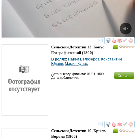
смотреть
инте
Сельский Детектив 13. Конус
Географический
(1800)
В ролях
:
Павел Белозеров
,
Константин
Юдаев
,
Мария Кунах
Дата выхода фильма: 01.01.1800
Скачать
Дата добавления:
смотреть
инте
Сельский Детектив 10. Крыло
Ворона
(1800)