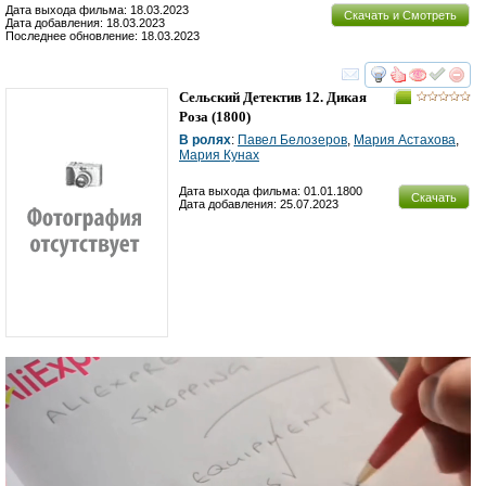
Дата выхода фильма: 18.03.2023
Скачать и Смотреть
Дата добавления: 18.03.2023
Последнее обновление: 18.03.2023
смотреть
инте
Сельский Детектив 12. Дикая
Роза
(1800)
В ролях
:
Павел Белозеров
,
Мария Астахова
,
Мария Кунах
Дата выхода фильма: 01.01.1800
Скачать
Дата добавления: 25.07.2023