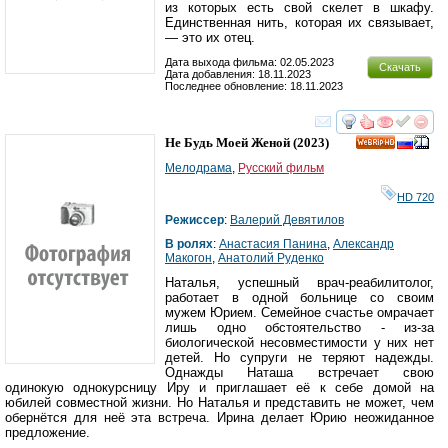
из которых есть свой скелет в шкафу.
Единственная нить, которая их связывает,
— это их отец.
Дата выхода фильма: 02.05.2023
Скачать
Дата добавления: 18.11.2023
Последнее обновление: 18.11.2023
смотреть
инте
Не Будь Моей Женой
(2023)
HD
Мелодрама
,
Русский фильм
HD 720
Режиссер
:
Валерий Девятилов
В ролях
:
Анастасия Панина
,
Александр
Макогон
,
Анатолий Руденко
Наталья, успешный врач-реабилитолог,
работает в одной больнице со своим
мужем Юрием. Семейное счастье омрачает
лишь одно обстоятельство - из-за
биологической несовместимости у них нет
детей. Но супруги не теряют надежды.
Однажды Наташа встречает свою
одинокую однокурсницу Иру и приглашает её к себе домой на
юбилей совместной жизни. Но Наталья и представить не может, чем
обернётся для неё эта встреча. Ирина делает Юрию неожиданное
предложение.