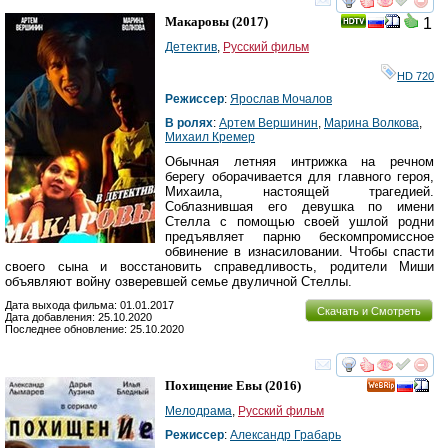
смотреть
инте
Макаровы
(2017)
1
Детектив
,
Русский фильм
HD 720
Режиссер
:
Ярослав Мочалов
В ролях
:
Артем Вершинин
,
Марина Волкова
,
Михаил Кремер
Обычная летняя интрижка на речном
берегу оборачивается для главного героя,
Михаила, настоящей трагедией.
Соблазнившая его девушка по имени
Стелла с помощью своей ушлой родни
предъявляет парню бескомпромиссное
обвинение в изнасиловании. Чтобы спасти
своего сына и восстановить справедливость, родители Миши
объявляют войну озверевшей семье двуличной Стеллы.
Дата выхода фильма: 01.01.2017
Скачать и Смотреть
Дата добавления: 25.10.2020
Последнее обновление: 25.10.2020
смотреть
инте
Похищение Евы
(2016)
Мелодрама
,
Русский фильм
Режиссер
:
Александр Грабарь