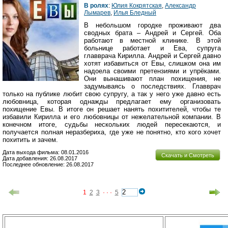
В ролях
:
Юлия Кокрятская
,
Александр
Лымарев
,
Илья Бледный
В небольшом городке проживают два
сводных брата – Андрей и Сергей. Оба
работают в местной клинике. В этой
больнице работает и Ева, супруга
главврача Кирилла. Андрей и Сергей давно
хотят избавиться от Евы, слишком она им
надоела своими претензиями и упрёками.
Они вынашивают план похищения, не
задумываясь о последствиях. Главврач
только на публике любит свою супругу, а так у него уже давно есть
любовница, которая однажды предлагает ему организовать
похищение Евы. В итоге он решает нанять похитителей, чтобы те
избавили Кирилла и его любовницы от нежелательной компании. В
конечном итоге, судьбы нескольких людей пересекаются, и
получается полная неразбериха, где уже не понятно, кто кого хочет
похитить и зачем.
Дата выхода фильма: 08.01.2016
Скачать и Смотреть
Дата добавления: 26.08.2017
Последнее обновление: 26.08.2017
1
2
3
· · ·
5