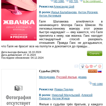
HD 1080
,
HD 720
,
to be continued...
Режиссер
:
Александр Цой
В ролях
:
Дарья Балабанова
,
Антон Рогачев
,
Антон Артемьев
Галя Шаламова влюбляется в
начинающего блогера Ганса Шмюзе. Но
легкомысленному мажору этот роман
быстро надоедает — ему кажется, что Галя
прилипла к нему, как жвачка. Ганс находит
нестандартный способ разорвать
отношения. Правда Ганс не догадывался,
что Галя не бросит все на полпути и докопается до правды...
Дата выхода фильма: 16.10.2024
Скачать
Дата добавления: 27.11.2024
Последнее обновление: 04.12.2024
смотреть
инте
Судьбы
(2023)
HD
Мелодрама
,
Русский фильм
,
драма
HD 1080
Режиссер
:
Роман Гредин
В ролях
:
Николай Мачульский
,
Алексей
Парасич
,
Артем Жуков
Фильм о судьбах трёх братьев, у каждого