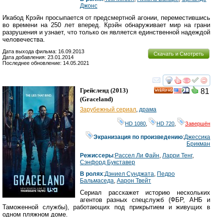
Джонс
Икабод Крэйн просыпается от предсмертной агонии, переместившись
во времени на 250 лет вперед. Крэйн обнаруживает мир на грани
разрушения и узнает, что только он является единственной надеждой
человечества.
Дата выхода фильма: 16.09.2013
Скачать и Смотреть
Дата добавления: 23.01.2014
Последнее обновление: 14.05.2021
смотреть
инте
Грейсленд
(2013)
81
HD
(
Graceland
)
Зарубежный сериал
,
драма
HD 1080
,
HD 720
,
Завершён
Экранизация по произведению
:
Джессика
Брикман
Режиссеры
:
Рассел Ли Файн
,
Ларри Тенг
,
Сэнфорд Букставер
В ролях
:
Дэниел Сунджата
,
Педро
Бальмаседа
,
Аарон Твейт
Сериал расскажет историю нескольких
агентов разных спецслужб (ФБР, АНБ и
Таможенной службы), работающих под прикрытием и живущих в
одном пляжном доме.