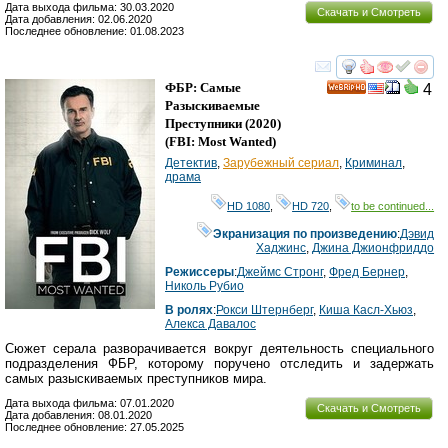
Дата выхода фильма: 30.03.2020
Скачать и Смотреть
Дата добавления: 02.06.2020
Последнее обновление: 01.08.2023
смотреть
инте
ФБР: Самые
4
HD
Разыскиваемые
Преступники
(2020)
(
FBI: Most Wanted
)
Детектив
,
Зарубежный сериал
,
Криминал
,
драма
HD 1080
,
HD 720
,
to be continued...
Экранизация по произведению
:
Дэвид
Хаджинс
,
Джина Джионфриддо
Режиссеры
:
Джеймс Стронг
,
Фред Бернер
,
Николь Рубио
В ролях
:
Рокси Штернберг
,
Киша Касл-Хьюз
,
Алекса Давалос
Сюжет серала разворачивается вокруг деятельность специального
подразделения ФБР, которому поручено отследить и задержать
самых разыскиваемых преступников мира.
Дата выхода фильма: 07.01.2020
Скачать и Смотреть
Дата добавления: 08.01.2020
Последнее обновление: 27.05.2025