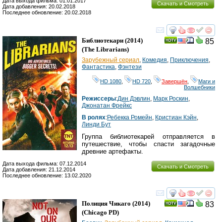
Дата выхода фильма: 01.01.2017
Скачать и Смотреть
Дата добавления: 20.02.2018
Последнее обновление: 20.02.2018
смотреть
инте
Библиотекари
(2014)
85
(
The Librarians
)
Зарубежный сериал
,
Комедия
,
Приключения
,
Фантастика
,
Фэнтези
HD 1080
,
HD 720
,
Завершён
,
Маги и
Волшебники
Режиссеры
:
Дин Дэвлин
,
Марк Роскин
,
Джонатан Фрейкс
В ролях
:
Ребекка Ромейн
,
Кристиан Кэйн
,
Линди Бут
Группа библиотекарей отправляется в
путешествие, чтобы спасти загадочные
древние артефакты.
Дата выхода фильма: 07.12.2014
Скачать и Смотреть
Дата добавления: 21.12.2014
Последнее обновление: 13.02.2020
смотреть
инте
Полиция Чикаго
(2014)
83
(
Chicago PD
)