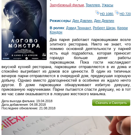
Зарубежный фильм
,
Триллер
,
Ужасы
HD 1080
,
HD 720
Режиссеры
:
Дин Дэвлин
,
Дин Девлин
В ролях
:
Дэвид Теннант
,
Роберт Шиэн
,
Керри
Кондон
Два парня работают парковщиками возле
элитного ресторана. Никто не знает, что
помимо основной деятельности у парней
есть ещё подработка, которая приносит
гораздо больше денег работы
парковщиком. Пока гости наслаждают
вкусной кухней ресторана, парковщики отправляются в их дома и
спокойно выгребают из домов все ценности. В один из типичных
вечеров парни отправляются в очередной дом, предвкушая хорошую
добычу. Однако вместо драгоценностей в особняке их ждало нечто
другое. В доме парковщики обнаруживают избитую девушку,
прикованную наручниками. Парни пытаются спасти девушку, но в тот
же час сами оказываются в ловушке жестокого маньяка.
Дата выхода фильма: 19.04.2018
Скачать и Смотреть
Дата добавления: 04.08.2018
Последнее обновление: 21.08.2018