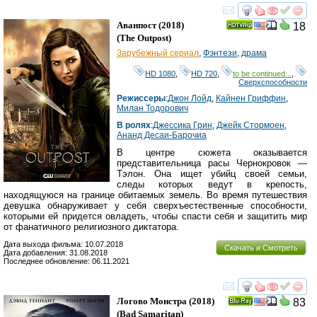
смотреть
инте
Аванпост
(2018)
18
(
The Outpost
)
Зарубежный сериал
,
Фэнтези
,
драма
HD 1080
,
HD 720
,
to be continued...
,
Сверхспособности
Режиссеры
:
Джон Лойд
,
Кайнен Гриффин
,
Милан Тодорович
В ролях
:
Джессика Грин
,
Джейк Стормоен
,
Ананд Десаи-Барочиа
В центре сюжета оказывается
представительница расы Чернокровок —
Тэлон. Она ищет убийц своей семьи,
следы которых ведут в крепость,
находящуюся на границе обитаемых земель. Во время путешествия
девушка обнаруживает у себя сверхъестественные способности,
которыми ей придется овладеть, чтобы спасти себя и защитить мир
от фанатичного религиозного диктатора.
Дата выхода фильма: 10.07.2018
Скачать и Смотреть
Дата добавления: 31.08.2018
Последнее обновление: 06.11.2021
смотреть
инте
Логово Монстра
(2018)
83
Ray
(
Bad Samaritan
)