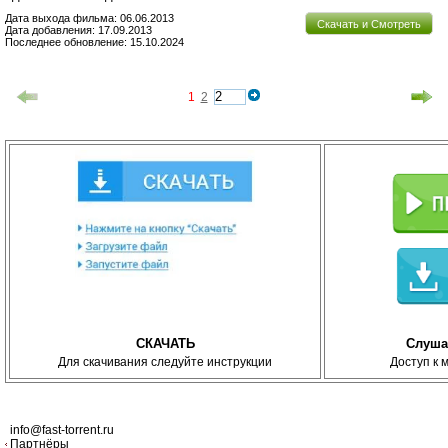
Дата выхода фильма: 06.06.2013
Скачать и Смотреть
Дата добавления: 17.09.2013
Последнее обновление: 15.10.2024
1
2
СКАЧАТЬ
Слуша
Для скачивания следуйте инструкции
Доступ к 
info@fast-torrent.ru
Партнёры