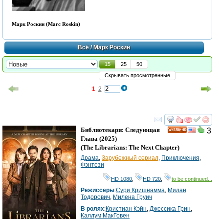
Марк Роскин (Marc Roskin)
Всё
/ Марк Роскин
15
25
50
Скрывать просмотренные
1
2
смотреть
инте
Библиотекари: Следующая
3
HD
Глава
(2025)
(
The Librarians: The Next Chapter
)
Драма
,
Зарубежный сериал
,
Приключения
,
Фэнтези
HD 1080
,
HD 720
,
to be continued...
Режиссеры
:
Сури Кришнамма
,
Милан
Тодорович
,
Милена Груич
В ролях
:
Кристиан Кэйн
,
Джессика Грин
,
Каллум МакГовен