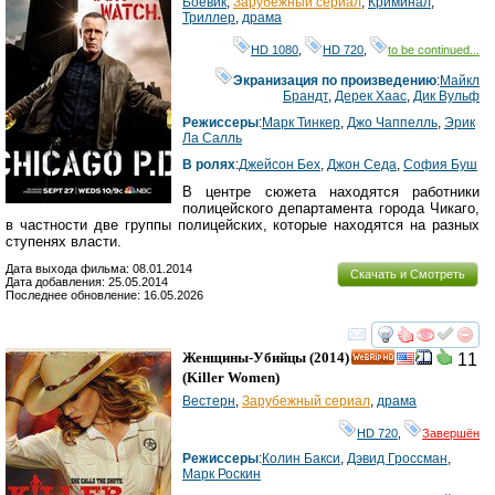
Боевик
,
Зарубежный сериал
,
Криминал
,
Триллер
,
драма
HD 1080
,
HD 720
,
to be continued...
Экранизация по произведению
:
Майкл
Брандт
,
Дерек Хаас
,
Дик Вульф
Режиссеры
:
Марк Тинкер
,
Джо Чаппелль
,
Эрик
Ла Салль
В ролях
:
Джейсон Бех
,
Джон Седа
,
София Буш
В центре сюжета находятся работники
полицейского департамента города Чикаго,
в частности две группы полицейских, которые находятся на разных
ступенях власти.
Дата выхода фильма: 08.01.2014
Скачать и Смотреть
Дата добавления: 25.05.2014
Последнее обновление: 16.05.2026
смотреть
инте
Женщины-Убийцы
(2014)
11
HD
(
Killer Women
)
Вестерн
,
Зарубежный сериал
,
драма
HD 720
,
Завершён
Режиссеры
:
Колин Бакси
,
Дэвид Гроссман
,
Марк Роскин