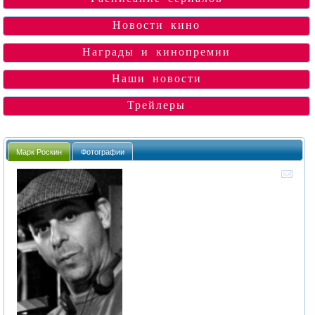
Новости кино
Награды и кинопремии
Наши новости
Трейлеры
Марк Роскин
Фотографии