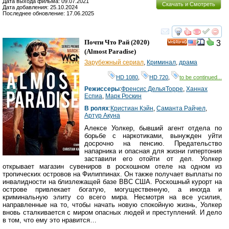
Дата выхода фильма: 09.07.2021
Скачать и Смотреть
Дата добавления: 25.10.2024
Последнее обновление: 17.06.2025
смотреть
инте
Почти Что Рай
(2020)
3
HD
(
Almost Paradise
)
Зарубежный сериал
,
Криминал
,
драма
HD 1080
,
HD 720
,
to be continued...
Режиссеры
:
Френсис ДельяТорре
,
Ханнах
Еспиа
,
Марк Роскин
В ролях
:
Кристиан Кэйн
,
Саманта Райчел
,
Артур Акуна
Алексе Уолкер, бывший агент отдела по
борьбе с наркотиками, вынужден уйти
досрочно на пенсию. Предательство
напарника и опасная для жизни гипертония
заставили его отойти от дел. Уолкер
открывает магазин сувениров в роскошном отеле на одном из
тропических островов на Филиппинах. Он также получает выплаты по
инвалидности на близлежащей базе ВВС США. Роскошный курорт на
острове привлекает богатую, могущественную, а иногда и
криминальную элиту со всего мира. Несмотря на все усилия,
направленные на то, чтобы начать новую спокойную жизнь, Уолкер
вновь сталкивается с миром опасных людей и преступлений. И дело
в том, что ему это нравится…