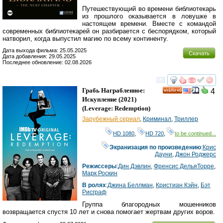
Путешествующий во времени библиотекарь
из прошлого оказывается в ловушке в
настоящем времени. Вместе с командой
современных библиотекарей он разбирается с беспорядком, который
натворил, когда выпустил магию по всему континенту.
Дата выхода фильма: 25.05.2025
Скачать
Дата добавления: 29.05.2025
Последнее обновление: 02.08.2026
смотреть
инте
Грабь Награбленное:
4
HD
Искупление
(2021)
(
Leverage: Redemption
)
Зарубежный сериал
,
Криминал
,
Триллер
HD 1080
,
HD 720
,
to be continued...
Экранизация по произведению
:
Крис
Дауни
,
Джон Роджерс
Режиссеры
:
Дин Дэвлин
,
Френсис ДельяТорре
,
Марк Роскин
В ролях
:
Джина Беллман
,
Кристиан Кэйн
,
Бэт
Рисграф
Группа благородных мошенников
возвращается спустя 10 лет и снова помогает жертвам других воров.