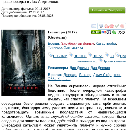
правопорядка в Лос-Анджелесе.
Дата выхода фильма: 02.11.2017
Скачать и Смотреть
Дата добавления: 12.11.2017
Последнее обновление: 08.06.2025
смотреть
инте
Геошторм
(2017)
232
Ray
(
Geostorm
)
Боевик
,
Зарубежный фильм
,
Катастрофа
,
Триллер
,
Фантастика
HD 2160р
,
HD 1080
,
HD 720
,
3D
,
Про
апокалипсис
,
Про выживание
Режиссеры
:
Дин Дэвлин
,
Дин Девлин
В ролях
:
Джерард Батлер
,
Джим Стёрджесс
,
Эбби Корниш
На Землю обрушилась череда стихийных
бедствий. После очередной катастрофы
лидеры государств объединились и стали
думать, как спасти планету. На всеобщем
совещании было решено создать специальную сеть орбитальных
спутников, благодаря чему удастся вести контроль над климатом и
предотвращать возможные последствия от надвигающихся
катаклизмов. Однако из-за случайной ошибки система, которая была
создана для защиты планеты, даёт сбой и выходит из-под контроля.
Очередной катаклизм может уничтожить планету и нужно срочно
найти смельчака, который сможет ликвидировать угрозу до того, как