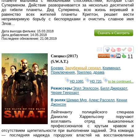
планете мальчика с необычными способностями, который стал
Суперменом. Действие разворачивается за несколько десятилетий
до гибели планеты. Дед Супермена, всю жизнь веривший в
равенство всех жителей планеты Криптон, решает вести
непримиримую борьбу с беспорядками и очистить славное имя
Элов…
Дата выхода фильма: 15.03.2018
Скачать и Смотреть
Дата добавления: 14.05.2018
Последнее обновление: 21.08.2019
смотреть
инте
Спецназ
(2017)
11
HD
(
S.W.A.T.
)
Боевик
,
Зарубежный сериал
,
Криминал
,
Приключения
,
Триллер
,
драма
HD 1080
,
HD 720
,
to be continued...
Режиссеры
:
Эгил Эгилссон
,
Билл Джирхарт
,
Черие Гиерхарт
В ролях
:
Шемар Мур
,
Алекс Расселл
,
Кенни
Джонсон
Лейтенанту полицейского спецназа
Даниэлю Харрельсону поручают
возглавить отряд вышколенных
профессионалов с крутым нравом и
отсутствием щепетильности при выполнении заданий. Эта команда
— последняя надежда городских властей на восстановление