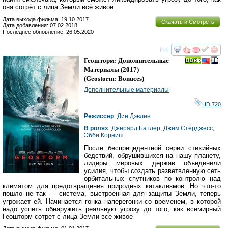
она сотрёт с лица Земли всё живое.
Дата выхода фильма: 19.10.2017
Скачать и Смотреть
Дата добавления: 07.02.2018
Последнее обновление: 26.05.2020
смотреть
инте
Геошторм: Дополнительные
Материалы
(2017)
(
Geostorm: Bonuces
)
Дополнительные материалы
HD 720
Режиссер
:
Дин Дэвлин
В ролях
:
Джерард Батлер
,
Джим Стёрджесс
,
Эбби Корниш
После беспрецедентной серии стихийных
бедствий, обрушившихся на нашу планету,
лидеры мировых держав объединили
усилия, чтобы создать разветвленную сеть
орбитальных спутников по контролю над
климатом для предотвращения природных катаклизмов. Но что-то
пошло не так — система, выстроенная для защиты Земли, теперь
угрожает ей. Начинается гонка наперегонки со временем, в которой
надо успеть обнаружить реальную угрозу до того, как всемирный
Геошторм сотрет с лица Земли все живое