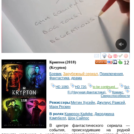
смотреть
инте
Криптон
(2018)
12
HD
(
Krypton
)
Боевик
,
Зарубежный сериал
,
Приключения
,
Фантастика
,
драма
HD 1080
,
HD 720
,
to be continued...
,
Sci-
Fi (Научная фантастика)
,
Комикс
,
Сверхспособности
Режиссеры
:
Метин Хусейн
,
Джулиус Рамсей
,
Марк Роскин
В ролях
:
Камерон Каффе
,
Джорджина
Кэмпбелл
,
Шон Сайпос
В центре фантастического сериала —
события, происходившие на родной