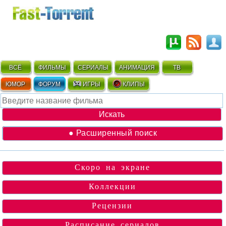
ВСЁ
ФИЛЬМЫ
СЕРИАЛЫ
АНИМАЦИЯ
ТВ
ЮМОР
ФОРУМ
ИГРЫ
КЛИПЫ
● Расширенный поиск
Скоро на экране
Коллекции
Рецензии
Расписание сериалов