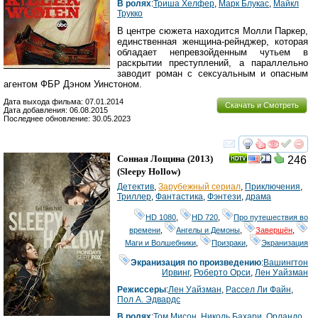
В ролях
:
Триша Хелфер
,
Марк Блукас
,
Майкл
Трукко
В центре сюжета находится Молли Паркер,
единственная женщина-рейнджер, которая
обладает непревзойденным чутьем в
раскрытии преступлений, а параллельно
заводит роман с сексуальным и опасным
агентом ФБР Дэном Уинстоном.
Дата выхода фильма: 07.01.2014
Скачать и Смотреть
Дата добавления: 06.08.2015
Последнее обновление: 30.05.2023
смотреть
инте
Сонная Лощина
(2013)
246
(
Sleepy Hollow
)
Детектив
,
Зарубежный сериал
,
Приключения
,
Триллер
,
Фантастика
,
Фэнтези
,
драма
HD 1080
,
HD 720
,
Про путешествия во
времени
,
Ангелы и Демоны
,
Завершён
,
Маги и Волшебники
,
Призраки
,
Экранизация
Экранизация по произведению
:
Вашингтон
Ирвинг
,
Роберто Орси
,
Лен Уайзман
Режиссеры
:
Лен Уайзман
,
Рассел Ли Файн
,
Пол А. Эдвардс
В ролях
:
Том Мисон
,
Николь Бахари
,
Орландо