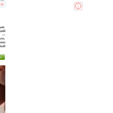
реть
интересует
ым.
ший
о —
ело.
нно
вый
ть