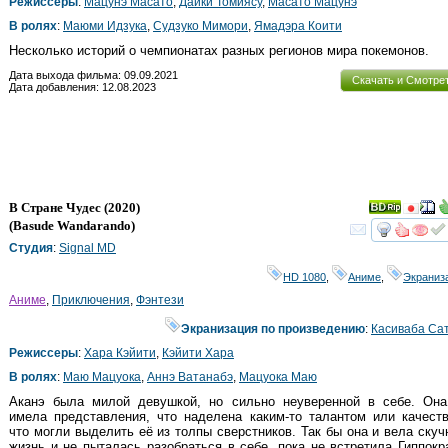
Режиссеры
:
Мацунэ Масато
,
Даики Томиясу
,
Масато Мацунэ
В ролях
:
Маюми Идзука
,
Судзуко Мимори
,
Ямадэра Коити
Несколько историй о чемпионатах разных регионов мира покемонов.
Дата выхода фильма: 09.09.2021
Скачать и Смотре
Дата добавления: 12.08.2023
В Стране Чудес
(2020)
(
Basude Wandarando
)
смот
Студия
:
Signal MD
HD 1080
,
Аниме
,
Экраниз
Аниме
,
Приключения
,
Фэнтези
Экранизация по произведению
:
Касиваба Са
Режиссеры
:
Хара Кэйити
,
Кэйити Хара
В ролях
:
Маю Мацуока
,
Аннэ Ватанабэ
,
Мацуока Маю
Аканэ была милой девушкой, но сильно неуверенной в себе. Она
имела представления, что наделена каким-то талантом или качест
что могли выделить её из толпы сверстников. Так бы она и вела ску
жизнь и не пыталась разобраться в себе, пока не встретила Гиппокр