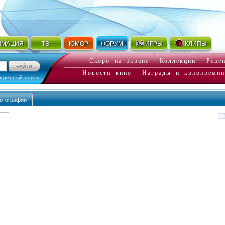
ИМАЦИЯ
ТВ
ЮМОР
ФОРУМ
ИГРЫ
КЛИПЫ
Скоро на экране
Коллекции
Реце
Новости кино
Награды и кинопремии
иренный поиск
отографии