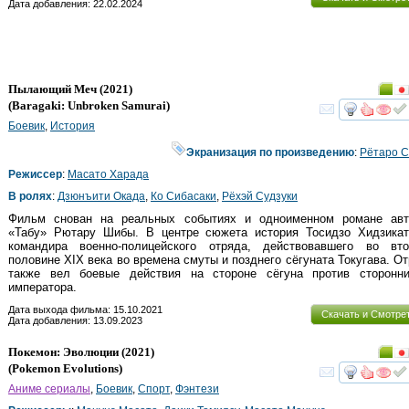
Дата добавления: 22.02.2024
Пылающий Меч
(2021)
(
Baragaki: Unbroken Samurai
)
смот
Боевик
,
История
Экранизация по произведению
:
Рётаро 
Режиссер
:
Масато Харада
В ролях
:
Дзюнъити Окада
,
Ко Сибасаки
,
Рёхэй Судзуки
Фильм снован на реальных событиях и одноименном романе авт
«Табу» Рютару Шибы. В центре сюжета история Тосидзо Хидзикат
командира военно-полицейского отряда, действовавшего во втор
половине XIX века во времена смуты и позднего сёгуната Токугава. О
также вел боевые действия на стороне сёгуна против сторонни
императора.
Дата выхода фильма: 15.10.2021
Скачать и Смотре
Дата добавления: 13.09.2023
Покемон: Эволюции
(2021)
(
Pokemon Evolutions
)
смот
Аниме сериалы
,
Боевик
,
Спорт
,
Фэнтези