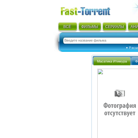
ВСЁ
ФИЛЬМЫ
СЕРИАЛЫ
АН
● Расш
Масатика Итимура
Ф