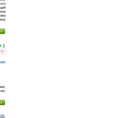
 это
ицей
 они
ова
ану
ть
1
реть
интересует
ниме
ии,
сии,
ть