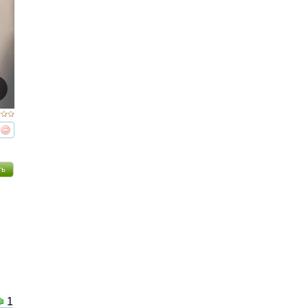
реть
интересует
ть
1