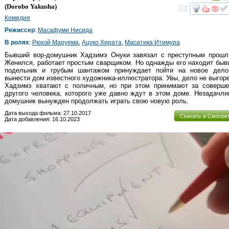
(
Dorobo Yakusha
)
смот
Комедия
Режиссер
:
Масафуми Нисида
В ролях
:
Рюхэй Маруяма
,
Ацуко Хирата
,
Масатика Итимура
Бывший вор-домушник Хадзимэ Онуки завязал с преступным прошл
Женился, работает простым сварщиком. Но однажды его находит быв
подельник и грубым шантажом принуждает пойти на новое дел
вынести дом известного художника-иллюстратора. Увы, дело не выгор
Хадзимэ хватают с поличным, но при этом принимают за соверше
другого человека, которого уже давно ждут в этом доме. Незадачли
домушник вынужден продолжать играть свою новую роль.
Дата выхода фильма: 27.10.2017
Скачать и Смотре
Дата добавления: 16.10.2023