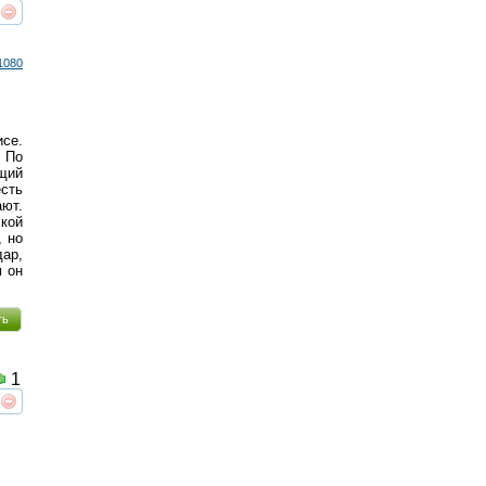
реть
интересует
1080
исе.
 По
щий
сть
ают.
ской
, но
дар,
м он
ть
1
реть
интересует