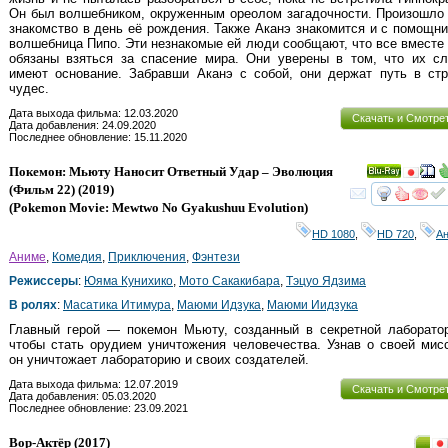
Он был волшебником, окруженным ореолом загадочности. Произошло
знакомство в день её рождения. Также Аканэ знакомится и с помощн
волшебница Пипо. Эти незнакомые ей люди сообщают, что все вместе
обязаны взяться за спасение мира. Они уверены в том, что их сл
имеют основание. Забравши Аканэ с собой, они держат путь в стр
чудес.
Дата выхода фильма: 12.03.2020
Скачать и Смотре
Дата добавления: 24.09.2020
Последнее обновление: 15.11.2020
Покемон: Мьюту Наносит Ответный Удар – Эволюция
Ray
(Фильм 22)
(2019)
смот
(
Pokemon Movie: Mewtwo No Gyakushuu Evolution
)
HD 1080
,
HD 720
,
А
Аниме
,
Комедия
,
Приключения
,
Фэнтези
Режиссеры
:
Юяма Кунихико
,
Мото Сакакибара
,
Тэцуо Ядзима
В ролях
:
Масатика Итимура
,
Маюми Идзука
,
Маюми Иидзука
Главный герой — покемон Мьюту, созданный в секретной лаборатор
чтобы стать орудием уничтожения человечества. Узнав о своей мис
он уничтожает лабораторию и своих создателей.
Дата выхода фильма: 12.07.2019
Скачать и Смотре
Дата добавления: 05.03.2020
Последнее обновление: 23.09.2021
Вор-Актёр
(2017)