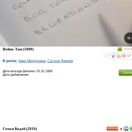
Война Лжи
(1800)
смот
В ролях
:
Кико Мидзухара
,
Сатоси Дзинбо
Дата выхода фильма: 01.01.1800
Скача
Дата добавления:
Семья Кодай
(2016)