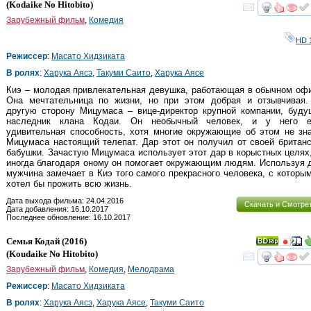
HD
(
Kodaike No Hitobito
)
смот
Зарубежный фильм
,
Комедия
HD 
Режиссер
:
Масато Хидзиката
В ролях
:
Харука Аясэ
,
Такуми Саито
,
Харука Аясе
Киэ – молодая привлекательная девушка, работающая в обычном оф
Она мечтательница по жизни, но при этом добрая и отзывчивая.
другую сторону Мицумаса – вице-директор крупной компании, буду
наследник клана Кодаи. Он необычный человек, и у него е
удивительная способность, хотя многие окружающие об этом не зн
Мицумаса настоящий телепат. Дар этот он получил от своей британ
бабушки. Зачастую Мицумаса использует этот дар в корыстных целях
иногда благодаря оному он помогает окружающим людям. Используя 
мужчина замечает в Киэ того самого прекрасного человека, с которы
хотел бы прожить всю жизнь.
Дата выхода фильма: 24.04.2016
Скачать и Смотре
Дата добавления: 16.10.2017
Последнее обновление: 16.10.2017
Семья Кодай
(2016)
(
Koudaike No Hitobito
)
смот
Зарубежный фильм
,
Комедия
,
Мелодрама
Режиссер
:
Масато Хидзиката
В ролях
:
Харука Аясэ
,
Харука Аясе
,
Такуми Саито