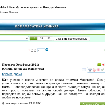
hika Ichimura), также встречается: Итимура Масатика
айтама, Япония
ВСЁ
/ МАСАТИКА ИТИМУРА
15
25
50
Скрывать просмотренные
1
2
3
Передача Эстафеты
(2021)
(
Soshite, Baton Wa Watasareta
)
смот
Музыка
,
драма
Юко учится в школе и живет со своим отчимом Моримией. Она 
успела пожить в трех семьях и трижды сменить фамилию, потому чт
мама — свободолюбивая женщина и часто выходит замуж, но одна
она просто исчезает из жизни своей дочери. Таким образом, 
передают из одной семьи в другую, как на эстафете, но каждая с
любит ее по-своему.
Дата выхода фильма: 29.10.2021
Скачать и Смотре