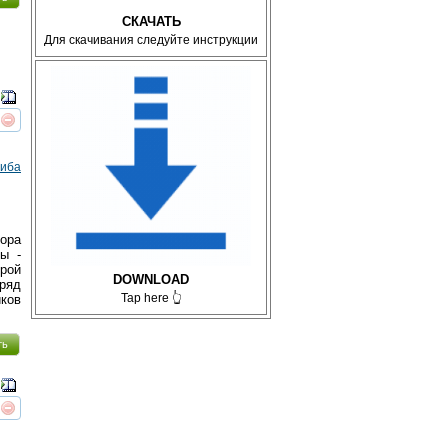
СКАЧАТЬ
Для скачивания следуйте инструкции
реть
интересует
Сиба
ора
ы -
ой
DOWNLOAD
тряд
Tap here 👆
ков
ть
реть
интересует