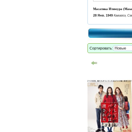
Масатика Итимура (Masac
28 Янв. 1949
Кавагоэ, С
Сортировать: