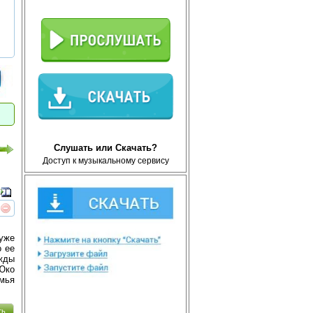
Слушать или Скачать?
Доступ к музыкальному сервису
реть
интересует
уже
о ее
жды
Юко
емья
ть