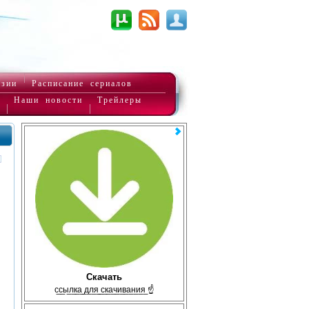
нзии
Расписание сериалов
Наши новости
Трейлеры
Скачать
с̲с̲ы̲л̲к̲а̲ ̲д̲л̲я̲ ̲с̲к̲а̲ч̲и̲в̲а̲н̲и̲я̲ ☝