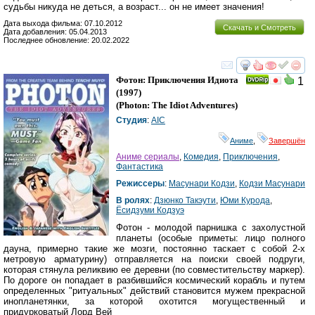
судьбы никуда не деться, а возраст... он не имеет значения!
Дата выхода фильма: 07.10.2012
Скачать и Смотреть
Дата добавления: 05.04.2013
Последнее обновление: 20.02.2022
смотреть
инте
Фотон: Приключения Идиота
1
(1997)
(
Photon: The Idiot Adventures
)
Студия
:
AIC
Аниме
,
Завершён
Аниме сериалы
,
Комедия
,
Приключения
,
Фантастика
Режиссеры
:
Масунари Кодзи
,
Кодзи Масунари
В ролях
:
Дзюнко Такэути
,
Юми Курода
,
Ёсидзуми Кодзуэ
Фотон - молодой парнишка с захолустной
планеты (особые приметы: лицо полного
дауна, примерно такие же мозги, постоянно таскает с собой 2-х
метровую арматурину) отправляется на поиски своей подруги,
которая стянула реликвию ее деревни (по совместительству маркер).
По дороге он попадает в разбившийся космический корабль и путем
определенных "ритуальных" действий становится мужем прекрасной
инопланетянки, за которой охотится могущественный и
придурковатый Лорд Вей