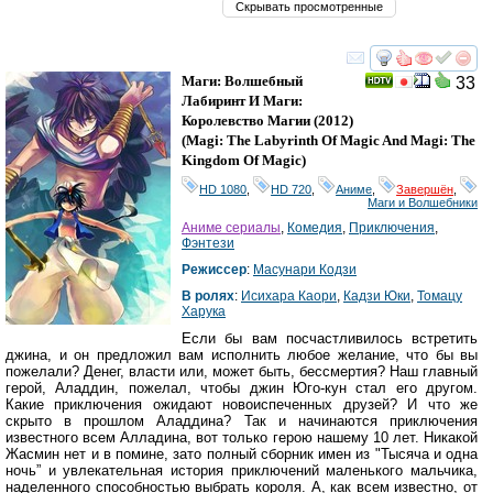
Скрывать просмотренные
смотреть
инте
Маги: Волшебный
33
Лабиринт И Маги:
Королевство Магии
(2012)
(
Magi: The Labyrinth Of Magic And Magi: The
Kingdom Of Magic
)
HD 1080
,
HD 720
,
Аниме
,
Завершён
,
Маги и Волшебники
Аниме сериалы
,
Комедия
,
Приключения
,
Фэнтези
Режиссер
:
Масунари Кодзи
В ролях
:
Исихара Каори
,
Кадзи Юки
,
Томацу
Харука
Если бы вам посчастливилось встретить
джина, и он предложил вам исполнить любое желание, что бы вы
пожелали? Денег, власти или, может быть, бессмертия? Наш главный
герой, Аладдин, пожелал, чтобы джин Юго-кун стал его другом.
Какие приключения ожидают новоиспеченных друзей? И что же
скрыто в прошлом Аладдина? Так и начинаются приключения
известного всем Алладина, вот только герою нашему 10 лет. Никакой
Жасмин нет и в помине, зато полный сборник имен из "Тысяча и одна
ночь” и увлекательная история приключений маленького мальчика,
наделенного способностью выбрать короля. А, как всем известно, от