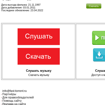
Дата выхода фильма: 21.11.1997
Скачать
Дата добавления: 03.01.2011
Последнее обновление: 23.04.2022
Слушать музыку
Слуша
Скачать музыку
Доступ к 
info@fast-torrent.ru
Партнёры
Для правообладателей
Помощь сайту
Реклама на сайте