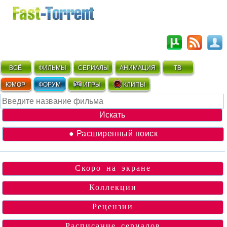
ВСЁ
ФИЛЬМЫ
СЕРИАЛЫ
АНИМАЦИЯ
ТВ
ЮМОР
ФОРУМ
ИГРЫ
КЛИПЫ
● Расширенный поиск
Скоро на экране
Коллекции
Рецензии
Расписание сериалов