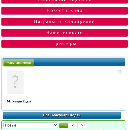
Новости кино
Награды и кинопремии
Наши новости
Трейлеры
Масунари Кодзи
Масунари Кодзи
Всё
/ Масунари Кодзи
15
25
50