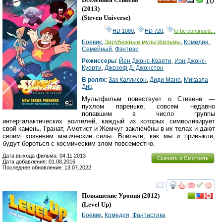
10
HD
(2013)
(
Steven Universe
)
HD 1080
,
HD 720
,
to be continued...
Боевик
,
Зарубежные мультфильмы
,
Комедия
,
Семейный
,
Фэнтези
Режиссеры
:
Йен Джонс-Кварти
,
Иэн Джонс-
Куорти
,
Джозеф Д. Джонстон
В ролях
:
Зак Каллисон
,
Диди Мано
,
Микаэла
Диц
Мультфильм повествует о Стивене —
пухлом пареньке, совсем недавно
попавшим в число группы
интергалактических воителей, каждый из которых символизирует
свой камень. Гранат, Аметист и Жемчуг заключёны в их телах и дают
своим хозяевам магические силы. Воители, как мы и привыкли,
будут бороться с космическим злом повсеместно.
Дата выхода фильма: 04.11.2013
Скачать и Смотреть
Дата добавления: 01.08.2016
Последнее обновление: 13.07.2022
смотреть
инте
Повышение Уровня
(2012)
(
Level Up
)
Боевик
,
Комедия
,
Фантастика