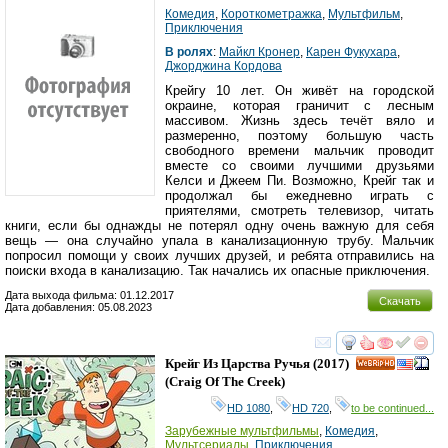
Комедия
,
Короткометражка
,
Мультфильм
,
Приключения
В ролях
:
Майкл Кронер
,
Карен Фукухара
,
Джорджина Кордова
Крейгу 10 лет. Он живёт на городской
окраине, которая граничит с лесным
массивом. Жизнь здесь течёт вяло и
размеренно, поэтому большую часть
свободного времени мальчик проводит
вместе со своими лучшими друзьями
Келси и Джеем Пи. Возможно, Крейг так и
продолжал бы ежедневно играть с
приятелями, смотреть телевизор, читать
книги, если бы однажды не потерял одну очень важную для себя
вещь — она случайно упала в канализационную трубу. Мальчик
попросил помощи у своих лучших друзей, и ребята отправились на
поиски входа в канализацию. Так начались их опасные приключения.
Дата выхода фильма: 01.12.2017
Скачать
Дата добавления: 05.08.2023
смотреть
инте
Крейг Из Царства Ручья
(2017)
HD
(
Craig Of The Creek
)
HD 1080
,
HD 720
,
to be continued...
Зарубежные мультфильмы
,
Комедия
,
Мультсериалы
,
Приключения