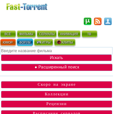
ВСЁ
ФИЛЬМЫ
СЕРИАЛЫ
АНИМАЦИЯ
ТВ
ЮМОР
ФОРУМ
ИГРЫ
КЛИПЫ
● Расширенный поиск
Скоро на экране
Коллекции
Рецензии
Расписание сериалов