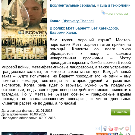
Документальные сериалы
,
Наука и технологии
to be continued...
Канал
:
Discovery Channel
В ролях
:
Мэтт Барнетт
,
Бет Хагендорф
,
Джереми Ханак
Вам нужен хороший взрыв? Мастер-
пиротехник Мэтт Барнетт готов прийти на
помощь! Клиенты со всего мира
обращаются к нему с самыми
невероятными просьбами – Мэтту
приходится взрывать бомбы времен Второй
мировой войны, метамфетаминовые лаборатории, а также устраивать
грандиозные салюты, от которых захватывает дух. Каждый новый
заказ – будто испытание, но Барнетт проходит его не один – ему
помогает команда, состоящая из старых друзей и грамотных
экспертов. Когда речь идет о взрывах, нужно быть предельно
осторожным, ведь всего одно неверное действие может привести к
трагедии. Но у Мэтта не бывает осечек – грандиозные взрывы
проходят по запланированному сценарию, и число довольных
клиентов растет не по дням, а по часам!
Дата выхода фильма: 21.01.2015
Скачать
Дата добавления: 10.08.2015
Последнее обновление: 07.09.2015
смотреть
инте
Вселенная Стивена