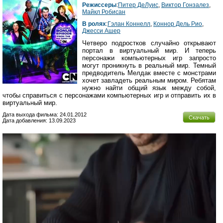
Режиссеры
:
Питер ДеЛуис
,
Виктор Гонзалез
,
Майкл Робисан
В ролях
:
Гэлан Коннелл
,
Коннор Дель Рио
,
Джесси Ашер
Четверо подростков случайно открывают
портал в виртуальный мир. И теперь
персонажи компьютерных игр запросто
могут проникнуть в реальный мир. Темный
предводитель Мелдак вместе с монстрами
хочет завладеть реальным миром. Ребятам
нужно найти общий язык между собой,
чтобы справиться с персонажами компьютерных игр и отправить их в
виртуальный мир.
Дата выхода фильма: 24.01.2012
Скачать
Дата добавления: 13.09.2023