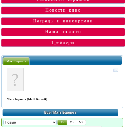
Новости кино
Награды и кинопремии
Наши новости
Трейлеры
Мэтт Барнетт
Мэтт Барнетт (Matt Burnett)
Всё
/ Мэтт Барнетт
15
25
50