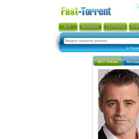
ВСЁ
ФИЛЬМЫ
СЕРИАЛЫ
АН
● Расш
Мэтт ЛеБлан
Фотогр