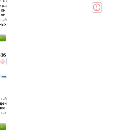
е-то
гда
 он,
ули.
ёлый
ных
ть
86
реть
интересует
панк
ный
юдей
ее,
нных
ть