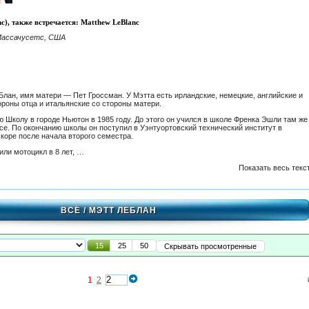
c), также встречается: Matthew LeBlanc
Массачусетс, США
Блан, имя матери — Пет Гроссман. У Мэтта есть ирландские, немецкие, английские и
ороны отца и итальянские со стороны матери.
 Школу в городе Ньютон в 1985 году. До этого он учился в школе Френка Эшли там же
тсе. По окончанию школы он поступил в Уэнтуортовский технический институт в
скоре после начала второго семестра.
или мотоцикл в 8 лет, …
Показать весь текс
ВСЁ
/ МЭТТ ЛЕБЛАН
15
25
50
Скрывать просмотренные
1
2