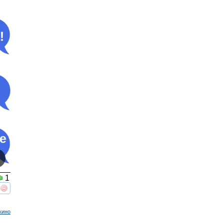
1
реть
интересует
кино