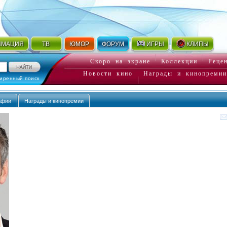
ИМАЦИЯ
ТВ
ЮМОР
ФОРУМ
ИГРЫ
КЛИПЫ
Скоро на экране
Коллекции
Реце
Новости кино
Награды и кинопремии
иренный поиск
афии
Награды и кинопремии