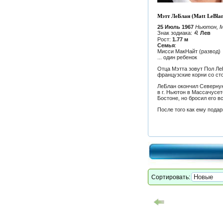
Мэтт ЛеБлан (Matt LeBlan
25 Июль 1967
Ньютон, 
Знак зодиака:
♌ Лев
Рост:
1.77 м
Семья
:
Мисси МакНайт (развод)
... один ребенок
Отца Мэтта зовут Пол Ле
французские корни со ст
ЛеБлан окончил Северную
в г. Ньютон в Массачусе
Бостоне, но бросил его в
После того как ему подар
Сортировать: