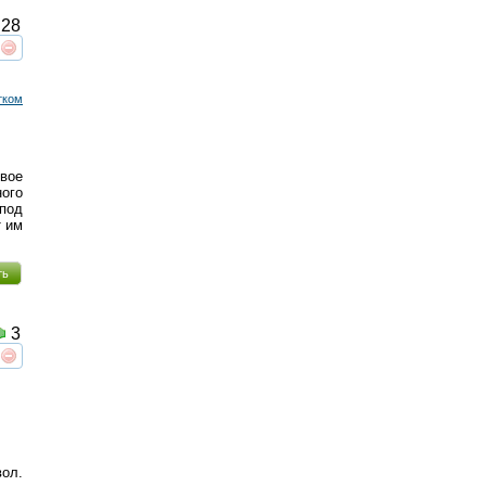
28
реть
интересует
тком
вое
ого
под
т им
ть
3
реть
интересует
вол.