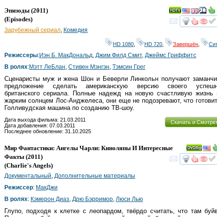
Эпизоды
(2011)
(
Episodes
)
смот
Зарубежный сериал
,
Комедия
HD 1080
,
HD 720
,
Завершён
,
Си
Режиссеры
:
Иэн Б. МакДональд
,
Джим Филд Смит
,
Джеймс Гриффитс
В ролях
:
Мэтт ЛеБлан
,
Стивен Мэнгэн
,
Тэмсин Грег
Сценаристы муж и жена Шон и Беверли Линкольн получают заманчи
предложение сделать американскую версию своего успешн
британского сериала. Полные надежд на новую счастливую жизнь 
жарким солнцем Лос-Анджелеса, они еще не подозревают, что готови
Голливудская машина по созданию ТВ-шоу.
Дата выхода фильма: 21.03.2011
Скачать и Смотре
Дата добавления: 07.03.2011
Последнее обновление: 31.10.2025
Мир Фантастики: Ангелы Чарли: Киноляпы И Интересные
Факты
(2011)
смот
(
Charlie's Angels
)
Документальный
,
Дополнительные материалы
Режиссер
:
МакДжи
В ролях
:
Кэмерон Диаз
,
Дрю Бэрримор
,
Люси Лью
Глупо, подходя к клетке с леопардом, твёрдо считать, что там буй