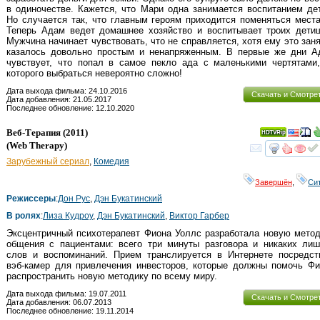
в одиночестве. Кажется, что Мари одна занимается воспитанием де
Но случается так, что главным героям приходится поменяться мест
Теперь Адам ведет домашнее хозяйство и воспитывает троих детиш
Мужчина начинает чувствовать, что не справляется, хотя ему это зан
казалось довольно простым и ненапряженным. В первые же дни А
чувствует, что попал в самое пекло ада с маленькими чертятами,
которого выбраться невероятно сложно!
Дата выхода фильма: 24.10.2016
Скачать и Смотре
Дата добавления: 21.05.2017
Последнее обновление: 12.10.2020
Веб-Терапия
(2011)
(
Web Therapy
)
смот
Зарубежный сериал
,
Комедия
Завершён
,
Си
Режиссеры
:
Дон Рус
,
Дэн Букатинский
В ролях
:
Лиза Кудроу
,
Дэн Букатинский
,
Виктор Гарбер
Эксцентричный психотерапевт Фиона Уоллс разработала новую мето
общения с пациентами: всего три минуты разговора и никаких лиш
слов и воспоминаний. Прием транслируется в Интернете посредст
вэб-камер для привлечения инвесторов, которые должны помочь Фи
распространить новую методику по всему миру.
Дата выхода фильма: 19.07.2011
Скачать и Смотре
Дата добавления: 06.07.2013
Последнее обновление: 19.11.2014