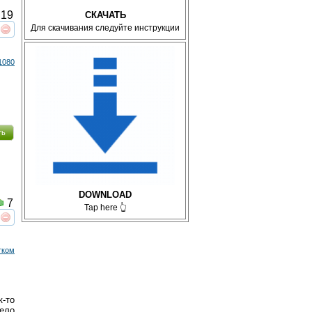
19
СКАЧАТЬ
Для скачивания следуйте инструкции
реть
интересует
1080
ть
DOWNLOAD
7
Tap here 👆
реть
интересует
тком
к-то
село