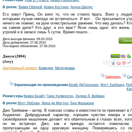
В ролях
:
Вивек Оберой
,
Кевин Костнер
,
Аруна Шилдс
Его зовут Принц. Он взял то, что не стоило брать. Взял у людей
которыми лучше никогда не встречаться. И вот… Он просыпается ут
ничего не помнит, на руке огнестрельное ранение. Что ему делать? Кт
на самом деле? Кто друг, а кто враг? Ясно лишь одно: его жизнь
угрозой и в запасе лишь 5 суток. Время пошло…
Дата выхода фильма: 09.04.2010
Скача
Дата добавления: 27.06.2010
Последнее обновление: 27.06.2010
Джоуи
(2004)
(
Joey
)
смот
Зарубежный сериал
,
Комедия
,
Мелодрама
Завершён
,
Си
Экранизация по произведению
:
Крэйг ДиГрегорио
,
Мэтт Хаббард
,
Ро
Кэ
Режиссеры
:
Кевин Брайт
,
Гари Хэлворсон
,
Эндрю Д. Вейман
В ролях
:
Мэтт ЛеБлан
,
Дреа де Маттео
,
Бен Фальконе
Джо Трибиани – актер. В поисках славы и известности он приезжает в 
Анджелес. Добродушный характер, хорошее чувство юмора и оч
своеобразное мышление делают его обаятельным в глазах всех, ког
он ни встречал. Джо, как и прежде, остается ловеласом,
пропускающим ни одну красивую женщину. Помирившись со св