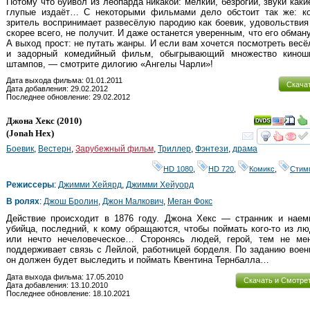
Потому что буйвол из леопарда никакой: мелкий, безрогий, звуки каки
глупые издаёт… С некоторыми фильмами дело обстоит так же: ко
зритель воспринимает развесёлую пародию как боевик, удовольствия
скорее всего, не получит. И даже останется уверенным, что его обман
А выход прост: не путать жанры. И если вам хочется посмотреть вес
и задорный комедийный фильм, обыгрывающий множество кинош
штампов, — смотрите дилогию «Ангелы Чарли»!
Дата выхода фильма: 01.01.2011
Скача
Дата добавления: 29.02.2012
Последнее обновление: 29.02.2012
Джона Хекс
(2010)
(
Jonah Hex
)
смот
Боевик
,
Вестерн
,
Зарубежный фильм
,
Триллер
,
Фэнтези
,
драма
HD 1080
,
HD 720
,
Комикс
,
Стим
Режиссеры
:
Джимми Хейярд
,
Джимми Хейуорд
В ролях
:
Джош Бролин
,
Джон Малкович
,
Меган Фокс
Действие происходит в 1876 году. Джона Хекс — странник и наем
убийца, последний, к кому обращаются, чтобы поймать кого-то из л
или нечто нечеловеческое… Сторонясь людей, герой, тем не мен
поддерживает связь с Лейлой, работницей борделя. По заданию вое
он должен будет выследить и поймать Квентина Тернбалла…
Дата выхода фильма: 17.05.2010
Скачать и Смотре
Дата добавления: 13.10.2010
Последнее обновление: 18.10.2021