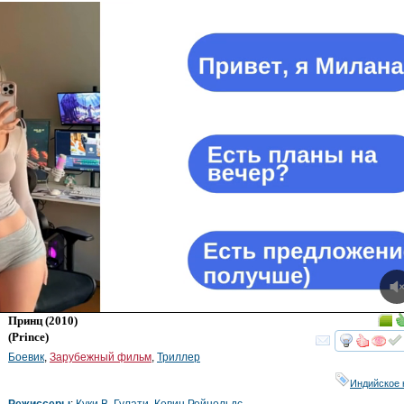
Принц
(2010)
(
Prince
)
смот
Боевик
,
Зарубежный фильм
,
Триллер
Индийское 
Режиссеры
:
Куки В. Гулати
,
Кевин Рейнольдс