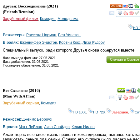
Друзья: Воссоединение
(2021)
HD
(
Friends Reunion
)
смот
Зарубежный фильм
,
Комедия
,
Мелодрама
HD 
Режиссеры
:
Расселл Норман
,
Бен Уинстон
В ролях
:
Дженнифер Энистон
,
Кортни Кокс
,
Лиза Кудроу
Специальный выпуск, ради которого Друзья снова соберутся вместе
Дата выхода фильма: 27.05.2021
Скачать и Смотре
Дата добавления: 31.05.2021
Последнее обновление: 31.05.2021
Все Схвачено
(2016)
(
Man With A Plan
)
смот
Зарубежный сериал
,
Комедия
HD 1080
,
HD 720
,
Завершён
,
Си
Режиссер
:
Джеймс Берроуз
В ролях
:
Мэтт ЛеБлан
,
Лиза Снайдер
,
Кевин Нилон
Алам Бернс всю свою жизнь провел в командировках, пытаясь хоть ка
заработать деньги для семьи. Однако его супруге было далеко не ве