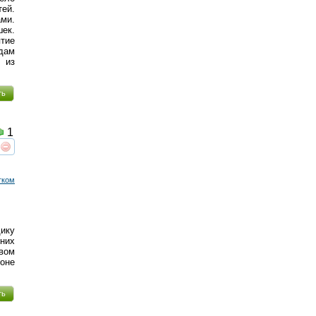
тей.
ами.
ек.
ятие
дам
 из
ть
1
реть
интересует
тком
дику
них
вом
оне
ть