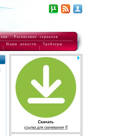
нзии
Расписание сериалов
Наши новости
Трейлеры
Скачать
с̲с̲ы̲л̲к̲а̲ ̲д̲л̲я̲ ̲с̲к̲а̲ч̲и̲в̲а̲н̲и̲я̲ ☝