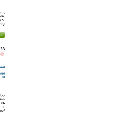
, с
ром,
о он
 под
ть
38
реть
интересует
тком
берт
рлок
Лос-
ень
о бы
 не
оей