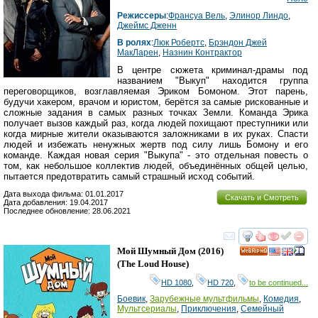
Режиссеры
:
Франсуа Вель
,
Элинор Линдо
,
Джеймс Дженн
В ролях
:
Люк Робертс
,
Брэндон Джей
МакЛарен
,
Назнин Контрактор
В центре сюжета криминал-драмы под
названием "Выкуп" находится группа
переговорщиков, возглавляемая Эриком Бомоном. Этот парень,
будучи хакером, врачом и юристом, берётся за самые рискованные и
сложные задания в самых разных точках Земли. Команда Эрика
получает вызов каждый раз, когда людей похищают преступники или
когда мирные жители оказываются заложниками в их руках. Спасти
людей и избежать ненужных жертв под силу лишь Бомону и его
команде. Каждая новая серия "Выкупа" - это отдельная повесть о
том, как небольшое коллектив людей, объединённых общей целью,
пытается предотвратить самый страшный исход событий.
Дата выхода фильма: 01.01.2017
Скачать и Смотреть
Дата добавления: 19.04.2017
Последнее обновление: 28.06.2021
смотреть
инте
Мой Шумный Дом
(2016)
HD
(
The Loud House
)
HD 1080
,
HD 720
,
to be continued...
Боевик
,
Зарубежные мультфильмы
,
Комедия
,
Мультсериалы
,
Приключения
,
Семейный