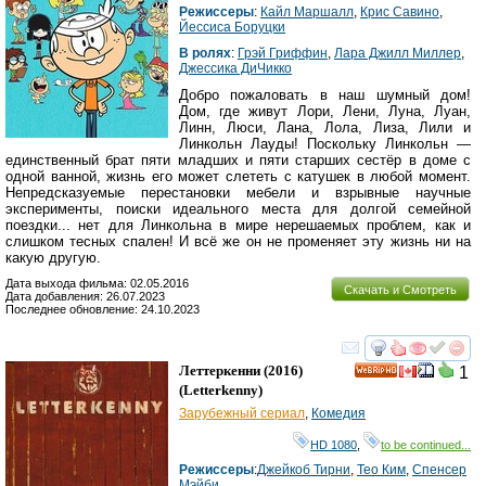
Режиссеры
:
Кайл Маршалл
,
Крис Савино
,
Йессиcа Боруцки
В ролях
:
Грэй Гриффин
,
Лара Джилл Миллер
,
Джессика ДиЧикко
Добро пожаловать в наш шумный дом!
Дом, где живут Лори, Лени, Луна, Луан,
Линн, Люси, Лана, Лола, Лиза, Лили и
Линкольн Лауды! Поскольку Линкольн —
единственный брат пяти младших и пяти старших сестёр в доме с
одной ванной, жизнь его может слететь с катушек в любой момент.
Непредсказуемые перестановки мебели и взрывные научные
эксперименты, поиски идеального места для долгой семейной
поездки... нет для Линкольна в мире нерешаемых проблем, как и
слишком тесных спален! И всё же он не променяет эту жизнь ни на
какую другую.
Дата выхода фильма: 02.05.2016
Скачать и Смотреть
Дата добавления: 26.07.2023
Последнее обновление: 24.10.2023
смотреть
инте
Леттеркенни
(2016)
1
HD
(
Letterkenny
)
Зарубежный сериал
,
Комедия
HD 1080
,
to be continued...
Режиссеры
:
Джейкоб Тирни
,
Тео Ким
,
Спенсер
Мэйби