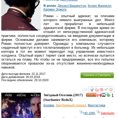
В ролях
:
Дензел Вашингтон
,
Колин Фаррелл
,
Кармен Эджого
Роман – опытный адвокат, за плечами
которого немало выигранных дел. Много
лет он проработал в небольшой
адвокатской фирме. В последнее время он
отошёл от непосредственной адвокатской
практики, полностью сосредоточившись на введение документации в
фирме. Основными делами занимается его компаньон, которому
Роман полностью доверяет. Однажды у компаньона случается
сердечный приступ и его госпитализируют в больницу. Их небольшая
контора в тот же момент переходит под управление известного
холдинга. Опытный юрист теряет своё место, но всячески пытается
остаться на плаву. Но чтобы он не предпринимал, все его попытки
оборачиваются провалом из-за отсутствия жизненно-необходимых
навыков.
Дата выхода фильма: 22.11.2017
Скачать и Смотреть
Дата добавления: 26.03.2018
Последнее обновление: 29.10.2020
смотреть
инте
Звёздный Охотник
(2017)
1
HD
(
Starhunter ReduX
)
Боевик
,
Зарубежный сериал
,
Фантастика
HD 1080
,
Завершён