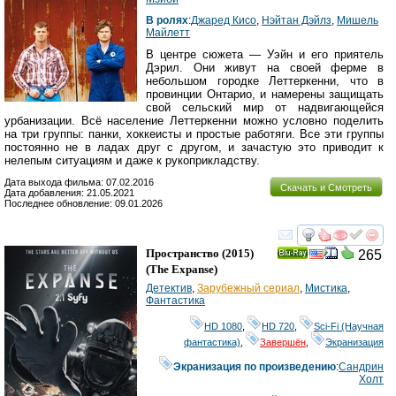
В ролях
:
Джаред Кисо
,
Нэйтан Дэйлз
,
Мишель
Майлетт
В центре сюжета — Уэйн и его приятель
Дэрил. Они живут на своей ферме в
небольшом городке Леттеркенни, что в
провинции Онтарио, и намерены защищать
свой сельский мир от надвигающейся
урбанизации. Всё население Леттеркенни можно условно поделить
на три группы: панки, хоккеисты и простые работяги. Все эти группы
постоянно не в ладах друг с другом, и зачастую это приводит к
нелепым ситуациям и даже к рукоприкладству.
Дата выхода фильма: 07.02.2016
Скачать и Смотреть
Дата добавления: 21.05.2021
Последнее обновление: 09.01.2026
смотреть
инте
Пространство
(2015)
265
Ray
(
The Expanse
)
Детектив
,
Зарубежный сериал
,
Мистика
,
Фантастика
HD 1080
,
HD 720
,
Sci-Fi (Научная
фантастика)
,
Завершён
,
Экранизация
Экранизация по произведению
:
Сандрин
Холт