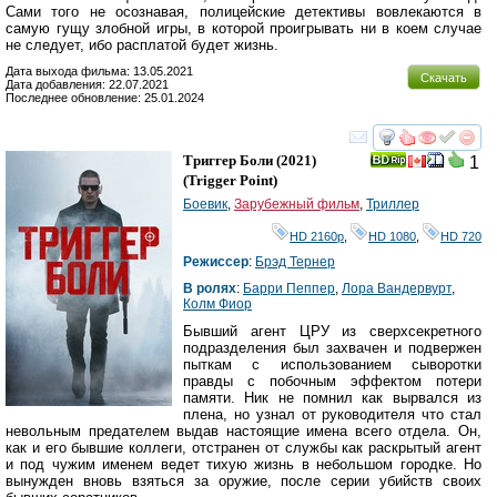
Сами того не осознавая, полицейские детективы вовлекаются в
самую гущу злобной игры, в которой проигрывать ни в коем случае
не следует, ибо расплатой будет жизнь.
Дата выхода фильма: 13.05.2021
Скачать
Дата добавления: 22.07.2021
Последнее обновление: 25.01.2024
смотреть
инте
Триггер Боли
(2021)
1
(
Trigger Point
)
Боевик
,
Зарубежный фильм
,
Триллер
HD 2160р
,
HD 1080
,
HD 720
Режиссер
:
Брэд Тернер
В ролях
:
Барри Пеппер
,
Лора Вандервурт
,
Колм Фиор
Бывший агент ЦРУ из сверхсекретного
подразделения был захвачен и подвержен
пыткам с использованием сыворотки
правды с побочным эффектом потери
памяти. Ник не помнил как вырвался из
плена, но узнал от руководителя что стал
невольным предателем выдав настоящие имена всего отдела. Он,
как и его бывшие коллеги, отстранен от службы как раскрытый агент
и под чужим именем ведет тихую жизнь в небольшом городке. Но
вынужден вновь взяться за оружие, после серии убийств своих