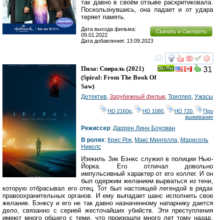
так давно в своём отзыве раскритиковала.
Поскользнувшись, она падает и от удара
теряет память.
Дата выхода фильма:
Скачать и Смотреть
09.01.2022
Дата добавления: 13.09.2023
смотреть
инте
Пила: Спираль
(2021)
31
Ray
(
Spiral: From The Book Of
Saw
)
Детектив
,
Зарубежный фильм
,
Триллер
,
Ужасы
HD 2160р
,
HD 1080
,
HD 720
,
Про
выживание
Режиссер
:
Даррен Линн Боусман
В ролях
:
Крис Рок
,
Макс Мингелла
,
Марисоль
Николс
Изекиль Зик Бэнкс служил в полиции Нью-
Йорка. Его отличал довольно
импульсивный характер от его коллег. И он
был одержим желанием вырваться из тени,
которую отбрасывал его отец. Тот был настоящей легендой в рядах
правоохранительных органов. И ему выпадает шанс исполнить свое
желание. Бэнксу и его не так давно назначенному напарнику дается
дело, связанно с серией жесточайших убийств. Эти преступления
имеют много общего с теми, что произошли много лет тому назад.