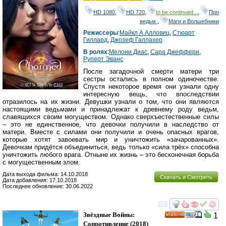
HD 1080
,
HD 720
,
to be continued...
,
Про
ведьм
,
Маги и Волшебники
Режиссеры
:
Майкл А Алловиц
,
Стюарт
Гиллард
,
Джозеф Галлахер
В ролях
:
Мелони Диас
,
Сара Джеффери
,
Руперт Эванс
После загадочной смерти матери три
сестры остались в полном одиночестве.
Спустя некоторое время они узнали одну
интересную вещь, что впоследствии
отразилось на их жизни. Девушки узнали о том, что они являются
настоящими ведьмами и принадлежат к древнему роду ведьм,
славящихся своим могуществом. Однако сверхъестественные силы
– это не единственное, что девочки получили в наследство от
матери. Вместе с силами они получили и очень опасных врагов,
которые хотят завоевать мир и уничтожить «зачарованных».
Девочкам придётся объединиться, ведь только «сила трёх» способна
уничтожить любого врага. Отныне их жизнь – это бесконечная борьба
с могущественным злом.
Дата выхода фильма: 14.10.2018
Скачать и Смотреть
Дата добавления: 17.10.2018
Последнее обновление: 30.06.2022
смотреть
инте
Звёздные Войны:
1
HD
Сопротивление
(2018)