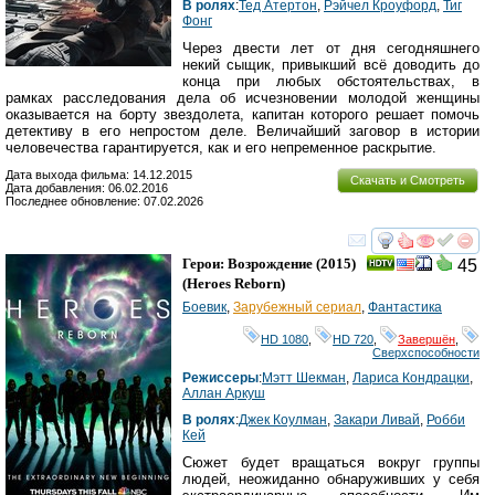
В ролях
:
Тед Атертон
,
Рэйчел Кроуфорд
,
Тиг
Фонг
Через двести лет от дня сегодняшнего
некий сыщик, привыкший всё доводить до
конца при любых обстоятельствах, в
рамках расследования дела об исчезновении молодой женщины
оказывается на борту звездолета, капитан которого решает помочь
детективу в его непростом деле. Величайший заговор в истории
человечества гарантируется, как и его непременное раскрытие.
Дата выхода фильма: 14.12.2015
Скачать и Смотреть
Дата добавления: 06.02.2016
Последнее обновление: 07.02.2026
смотреть
инте
Герои: Возрождение
(2015)
45
(
Heroes Reborn
)
Боевик
,
Зарубежный сериал
,
Фантастика
HD 1080
,
HD 720
,
Завершён
,
Сверхспособности
Режиссеры
:
Мэтт Шекман
,
Лариса Кондрацки
,
Аллан Аркуш
В ролях
:
Джек Коулман
,
Закари Ливай
,
Робби
Кей
Сюжет будет вращаться вокруг группы
людей, неожиданно обнаруживших у себя