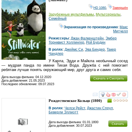
HD 1080
,
Завершён
Зарубежные мультфильмы
,
Мультсериалы
,
Семейный
Экранизация по произведению
:
Макс
Митчелл
Режиссеры
:
Джан Фалкенштейн
,
Эмбер
Торнквист Холлингер
,
Рой Бурдин
В ролях
:
Джеймс Си
,
Эва Биндер
,
Такер
Чандлер
У Карла, Эдди и Майкла необычный сосед
— мудрая панда по имени Тихая Вода. Дружба с ней помогает
ребятам лучше понять окружающий мир, друг друга и самих себя.
Дата выхода фильма: 04.12.2020
Скачать и Смотреть
Дата добавления: 21.05.2023
Последнее обновление: 09.07.2023
смотреть
инте
Рождественское Кольцо
(1800)
В ролях
:
Челси Рейст
,
Джастин Спрул
,
Беверли Эллиотт
Дата выхода фильма: 01.01.1800
Скачать
Дата добавления: 30.07.2023