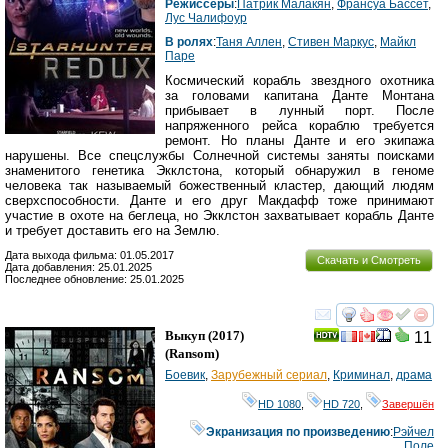
Режиссеры
:
Патрик Малакян
,
Франсуа Бассет
,
Луc Чалифоур
В ролях
:
Таня Аллен
,
Стивен Маркус
,
Майкл
Паре
Космический корабль звездного охотника
за головами капитана Данте Монтана
прибывает в лунный порт. После
напряженного рейса кораблю требуется
ремонт. Но планы Данте и его экипажа
нарушены. Все спецслужбы Солнечной системы заняты поисками
знаменитого генетика Экклстона, который обнаружил в геноме
человека так называемый божественный кластер, дающий людям
сверхспособности. Данте и его друг Макдафф тоже принимают
участие в охоте на беглеца, но Экклстон захватывает корабль Данте
и требует доставить его на Землю.
Дата выхода фильма: 01.05.2017
Скачать и Смотреть
Дата добавления: 25.01.2025
Последнее обновление: 25.01.2025
смотреть
инте
Выкуп
(2017)
11
(
Ransom
)
Боевик
,
Зарубежный сериал
,
Криминал
,
драма
HD 1080
,
HD 720
,
Завершён
Экранизация по произведению
:
Рэйчел
Поле