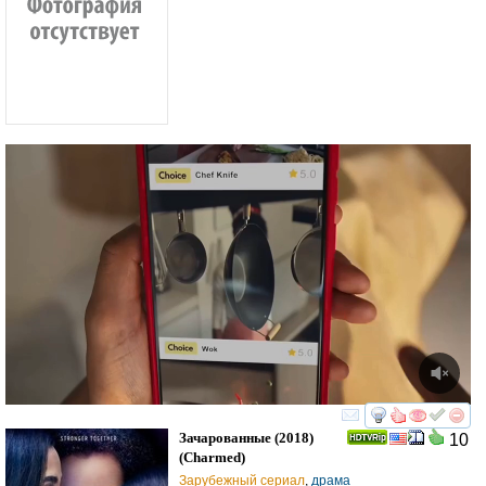
смотреть
инте
Зачарованные
(2018)
10
(
Charmed
)
Зарубежный сериал
,
драма