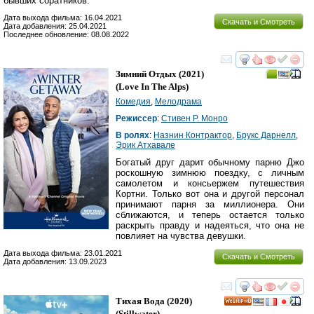
бывших соратников.
Дата выхода фильма: 16.04.2021
Скачать и Смотреть
Дата добавления: 25.04.2021
Последнее обновление: 08.08.2022
смотреть
инте
Зимний Отдых
(2021)
(
Love In The Alps
)
Комедия
,
Мелодрама
Режиссер
:
Стивен Р. Монро
В ролях
:
Назнин Контрактор
,
Брукс Дарнелл
,
Эрик Атхавале
Богатый друг дарит обычному парню Джо
роскошную зимнюю поездку, с личным
самолетом и консьержем путешествия
Кортни. Только вот она и другой персонал
принимают парня за миллионера. Они
сближаются, и теперь остается только
раскрыть правду и надеяться, что она не
повлияет на чувства девушки.
Дата выхода фильма: 23.01.2021
Скачать и Смотреть
Дата добавления: 13.09.2023
смотреть
инте
Тихая Вода
(2020)
HD
(
Stillwater
)