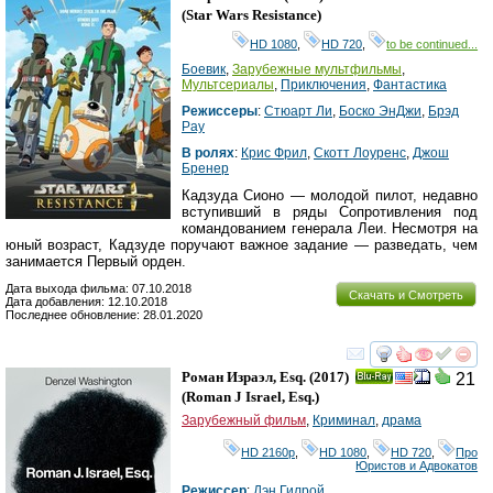
(
Star Wars Resistance
)
HD 1080
,
HD 720
,
to be continued...
Боевик
,
Зарубежные мультфильмы
,
Мультсериалы
,
Приключения
,
Фантастика
Режиссеры
:
Стюарт Ли
,
Боско ЭнДжи
,
Брэд
Рау
В ролях
:
Крис Фрил
,
Скотт Лоуренс
,
Джош
Бренер
Кадзуда Сионо — молодой пилот, недавно
вступивший в ряды Сопротивления под
командованием генерала Леи. Несмотря на
юный возраст, Кадзуде поручают важное задание — разведать, чем
занимается Первый орден.
Дата выхода фильма: 07.10.2018
Скачать и Смотреть
Дата добавления: 12.10.2018
Последнее обновление: 28.01.2020
смотреть
инте
Роман Израэл, Esq.
(2017)
21
Ray
(
Roman J Israel, Esq.
)
Зарубежный фильм
,
Криминал
,
драма
HD 2160р
,
HD 1080
,
HD 720
,
Про
Юристов и Адвокатов
Режиссер
:
Дэн Гилрой