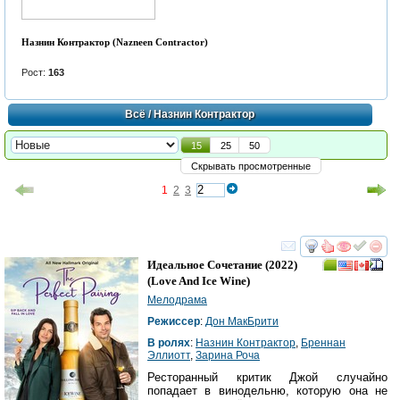
Назнин Контрактор (Nazneen Contractor)
Рост:
163
Всё
/ Назнин Контрактор
15
25
50
Скрывать просмотренные
1
2
3
смотреть
инте
Идеальное Сочетание
(2022)
(
Love And Ice Wine
)
Мелодрама
Режиссер
:
Дон МакБрити
В ролях
:
Назнин Контрактор
,
Бреннан
Эллиотт
,
Зарина Роча
Ресторанный критик Джой случайно
попадает в винодельню, которую она не