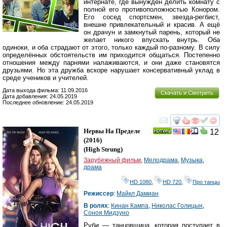
интернате, где вынужден делить комнату с
полной его противоположностью Конором.
Его сосед спортсмен, звезда-регбист,
внешне привлекательный и красив. А ещё
он драчун и замкнутый парень, который не
желает никого впускать внутрь. Оба
одиноки, и оба страдают от этого, только каждый по-разному. В силу
определённых обстоятельств им приходится общаться. Постепенно
отношения между парнями налаживаются, и они даже становятся
друзьями. Но эта дружба вскоре нарушает консервативный уклад в
среде учеников и учителей.
Дата выхода фильма: 11.09.2016
Скачать и Смотреть
Дата добавления: 24.05.2019
Последнее обновление: 24.05.2019
смотреть
инте
Нервы На Пределе
12
(2016)
(
High Strung
)
Зарубежный фильм
,
Мелодрама
,
Музыка
,
драма
HD 1080
,
HD 720
,
Про танцы
Режиссер
:
Майкл Дамиан
В ролях
:
Кинан Кампа
,
Николас Голицын
,
Соноя Мидзуно
Руби — танцовщица, которая поступает в