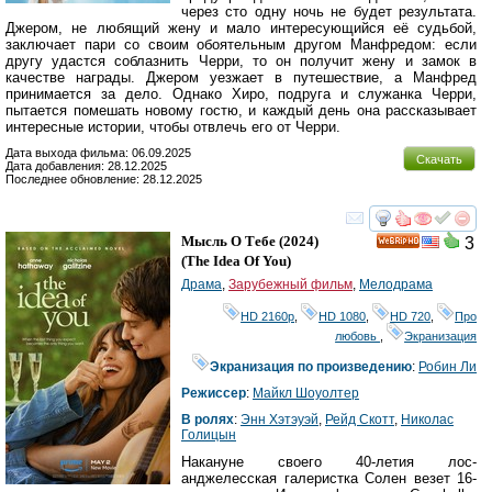
через сто одну ночь не будет результата.
Джером, не любящий жену и мало интересующийся её судьбой,
заключает пари со своим обоятельным другом Манфредом: если
другу удастся соблазнить Черри, то он получит жену и замок в
качестве награды. Джером уезжает в путешествие, а Манфред
принимается за дело. Однако Хиро, подруга и служанка Черри,
пытается помешать новому гостю, и каждый день она рассказывает
интересные истории, чтобы отвлечь его от Черри.
Дата выхода фильма: 06.09.2025
Скачать
Дата добавления: 28.12.2025
Последнее обновление: 28.12.2025
смотреть
инте
Мысль О Тебе
(2024)
3
HD
(
The Idea Of You
)
Драма
,
Зарубежный фильм
,
Мелодрама
HD 2160р
,
HD 1080
,
HD 720
,
Про
любовь
,
Экранизация
Экранизация по произведению
:
Робин Ли
Режиссер
:
Майкл Шоуолтер
В ролях
:
Энн Хэтэуэй
,
Рейд Скотт
,
Николас
Голицын
Накануне своего 40-летия лос-
анджелесская галеристка Солен везет 16-