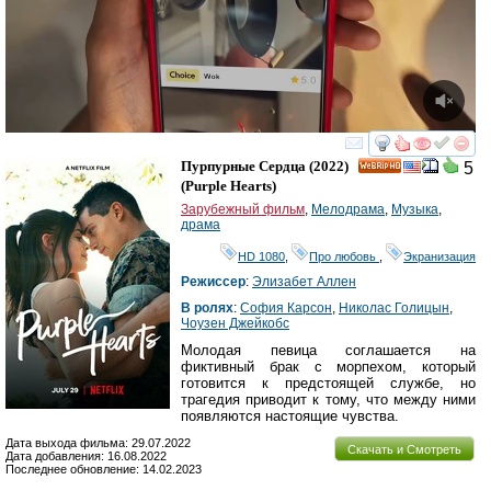
смотреть
инте
Пурпурные Сердца
(2022)
5
HD
(
Purple Hearts
)
Зарубежный фильм
,
Мелодрама
,
Музыка
,
драма
HD 1080
,
Про любовь
,
Экранизация
Режиссер
:
Элизабет Аллен
В ролях
:
София Карсон
,
Николас Голицын
,
Чоузен Джейкобс
Молодая певица соглашается на
фиктивный брак с морпехом, который
готовится к предстоящей службе, но
трагедия приводит к тому, что между ними
появляются настоящие чувства.
Дата выхода фильма: 29.07.2022
Скачать и Смотреть
Дата добавления: 16.08.2022
Последнее обновление: 14.02.2023