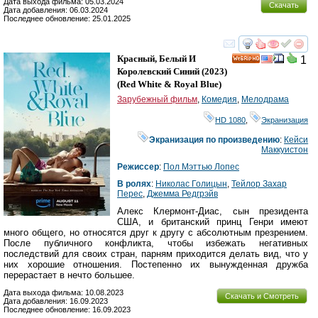
Дата выхода фильма: 05.03.2024
Скачать
Дата добавления: 06.03.2024
Последнее обновление: 25.01.2025
смотреть
инте
Красный, Белый И
1
HD
Королевский Синий
(2023)
(
Red White & Royal Blue
)
Зарубежный фильм
,
Комедия
,
Мелодрама
HD 1080
,
Экранизация
Экранизация по произведению
:
Кейси
Маккуистон
Режиссер
:
Пол Мэттью Лопес
В ролях
:
Николас Голицын
,
Тейлор Захар
Перес
,
Джемма Редгрэйв
Алекс Клермонт-Диас, сын президента
США, и британский принц Генри имеют
много общего, но относятся друг к другу с абсолютным презрением.
После публичного конфликта, чтобы избежать негативных
последствий для своих стран, парням приходится делать вид, что у
них хорошие отношения. Постепенно их вынужденная дружба
перерастает в нечто большее.
Дата выхода фильма: 10.08.2023
Скачать и Смотреть
Дата добавления: 16.09.2023
Последнее обновление: 16.09.2023