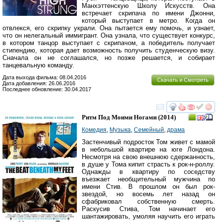
Манхэттенскую Школу Искусств. Она
встречает скрипача по имени Джонни,
который выступает в метро. Когда он
отвлекся, его скрипку украли. Она пытается ему помочь, и узнает,
что он нелегальный иммигрант. Она узнала, что существует конкурс,
в котором танцор выступает с скрипачом, а победитель получает
стипендию, которая дает возможность получить студенческую визу.
Сначала он не соглашался, но позже решается, и собирает
танцевальную команду.
Дата выхода фильма: 08.04.2016
Скачать и Смотреть
Дата добавления: 26.06.2016
Последнее обновление: 30.04.2017
смотреть
инте
Ритм Под Моими Ногами
(2014)
Комедия
,
Музыка
,
Семейный
,
драма
Застенчивый подросток Том живет с мамой
в небольшой квартире на юге Лондона.
Несмотря на свою внешнюю сдержанность,
в душе у Тома кипит страсть к рок-н-роллу.
Однажды в квартиру по соседству
въезжает необщительный мужчина по
имени Стив. В прошлом он был рок-
звездой, но восемь лет назад он
сфабриковал собственную смерть.
Раскусив Стива, Том начинает его
шантажировать, умоляя научить его играть