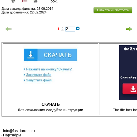
рок.
Дата выхода фильма: 25.09.2014
Скачать и Смотреть
Дата добавления: 22.02.2024
1
2
СКАЧАТЬ
Для скачивания следуйте инструкции
The file has 
info@fast-torrent.ru
Партнёры