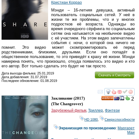
Кристиан Коррао
Мэнди – 16-летняя девушка, активный
пользователь социальных сетей. У неё в
жизни те же проблемы, что и у многих
подростков её возраста. Однажды во
время очередного сёрфинга по социальным
сетям она натыкается на необычное видео
с её участием. На этом видео запечатлены
события с ночи, о которой она ничего не
помнит. Это видео может скомпрометировать её перед
родственниками, близкими, друзьями. Если оно попадёт в
общественное пользование, то это приведёт к краху её жизни. Мэнди
намерена понять, что произошло, откуда появилось это видео и кто
его автор. Вот только сделать это будет не так просто.
Дата выхода фильма: 25.01.2019
Скачать и Смотреть
Дата добавления: 31.07.2019
Последнее обновление: 01.08.2019
смотреть
инте
Заклинание
(2017)
2
HD
(
The Changeover
)
Зарубежный фильм
,
Триллер
,
Фэнтези
HD 1080
,
Сверхспособности
Экранизация по произведению
:
Маргарет
Маи