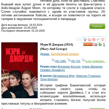
летнюю дочь Иззи на фестиваль Coachella.
Бывший муж купил дочке и её друзьям билеты на фан-встречу с
бойз-бендом August Moon, по которому те сохли в седьмом классе.
Солен случайно знакомится с одним из участников группы, 24-
летним англичанином Хейсом, и вскоре он появляется на пороге её
галереи в окружении телохранителей и папарацци.
Дата выхода фильма: 16.03.2024
Скачать
Дата добавления: 15.05.2024
Последнее обновление: 01.03.2026
смотреть
инте
Мэри И Джордж
(2024)
1
HD
(
Mary And George
)
Драма
,
Зарубежный сериал
HD 1080
,
HD 720
,
to be continued...
Режиссеры
:
Флориан Коссен
,
Алекс Винклер
,
Оливер Херманус
В ролях
:
Джулианна Мур
,
Николас Голицын
,
Тони Кёрран
История графини Бакингемской, которая
воспитала своего сына, чтобы он
соблазнил короля Джеймса I и стал его
всемогущим возлюбленным, используя
интриги, становясь богаче, получая более
престижные титулы и безграничное влияние.