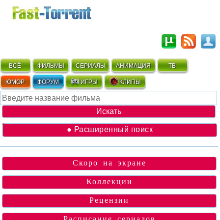
ВСЁ
ФИЛЬМЫ
СЕРИАЛЫ
АНИМАЦИЯ
ТВ
ЮМОР
ФОРУМ
ИГРЫ
КЛИПЫ
● Расширенный поиск
Скоро на экране
Коллекции
Рецензии
Расписание сериалов