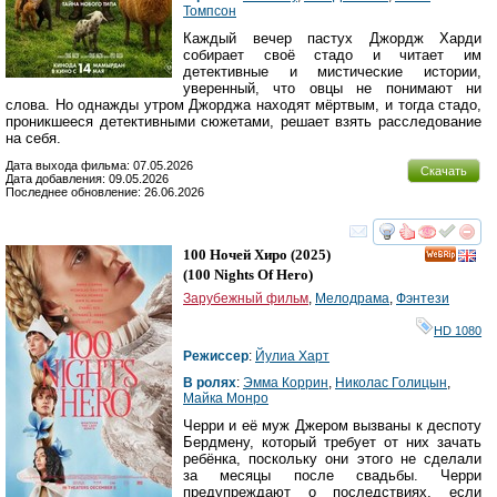
Томпсон
Каждый вечер пастух Джордж Харди
собирает своё стадо и читает им
детективные и мистические истории,
уверенный, что овцы не понимают ни
слова. Но однажды утром Джорджа находят мёртвым, и тогда стадо,
проникшееся детективными сюжетами, решает взять расследование
на себя.
Дата выхода фильма: 07.05.2026
Скачать
Дата добавления: 09.05.2026
Последнее обновление: 26.06.2026
смотреть
инте
100 Ночей Хиро
(2025)
(
100 Nights Of Hero
)
Зарубежный фильм
,
Мелодрама
,
Фэнтези
HD 1080
Режиссер
:
Йулиа Харт
В ролях
:
Эмма Коррин
,
Николас Голицын
,
Майка Монро
Черри и её муж Джером вызваны к деспоту
Бердмену, который требует от них зачать
ребёнка, поскольку они этого не сделали
за месяцы после свадьбы. Черри
предупреждают о последствиях, если