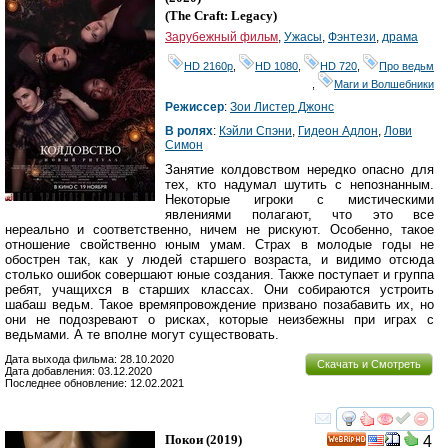
(
The Craft: Legacy
)
Зарубежный фильм
,
Ужасы
,
Фэнтези
,
драма
HD 2160р
,
HD 1080
,
HD 720
,
Про ведьм
,
Маги и Волшебники
Режиссер
:
Зои Листер Джонс
В ролях
:
Кэйли Спэни
,
Гидеон Адлон
,
Лови
Симон
Занятие колдовством нередко опасно для
тех, кто надумал шутить с непознанным.
Некоторые игроки с мистическими
явлениями полагают, что это все
нереально и соответственно, ничем не рискуют. Особенно, такое
отношение свойственно юным умам. Страх в молодые годы не
обострен так, как у людей старшего возраста, и видимо отсюда
столько ошибок совершают юные создания. Также поступает и группа
ребят, учащихся в старших классах. Они собираются устроить
шабаш ведьм. Такое времяпровождение призвано позабавить их, но
они не подозревают о рисках, которые неизбежны при играх с
ведьмами. А те вполне могут существовать.
Дата выхода фильма: 28.10.2020
Скачать и Смотреть
Дата добавления: 03.12.2020
Последнее обновление: 12.02.2021
смотреть
инте
Покои
(2019)
4