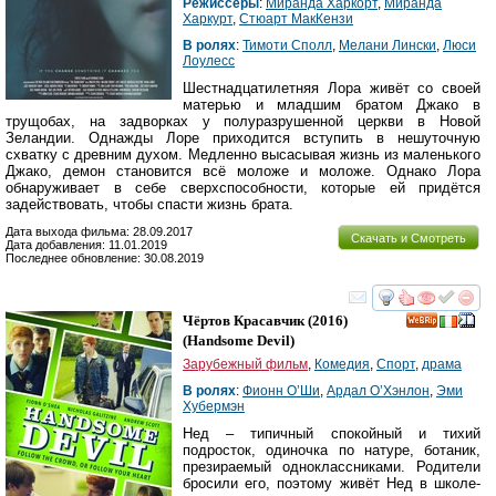
Режиссеры
:
Миранда Харкорт
,
Миранда
Харкурт
,
Стюарт МакКензи
В ролях
:
Тимоти Сполл
,
Мелани Лински
,
Люси
Лоулесс
Шестнадцатилетняя Лора живёт со своей
матерью и младшим братом Джако в
трущобах, на задворках у полуразрушенной церкви в Новой
Зеландии. Однажды Лоре приходится вступить в нешуточную
схватку с древним духом. Медленно высасывая жизнь из маленького
Джако, демон становится всё моложе и моложе. Однако Лора
обнаруживает в себе сверхспособности, которые ей придётся
задействовать, чтобы спасти жизнь брата.
Дата выхода фильма: 28.09.2017
Скачать и Смотреть
Дата добавления: 11.01.2019
Последнее обновление: 30.08.2019
смотреть
инте
Чёртов Красавчик
(2016)
(
Handsome Devil
)
Зарубежный фильм
,
Комедия
,
Спорт
,
драма
В ролях
:
Фионн О’Ши
,
Ардал О’Хэнлон
,
Эми
Хубермэн
Нед – типичный спокойный и тихий
подросток, одиночка по натуре, ботаник,
презираемый одноклассниками. Родители
бросили его, поэтому живёт Нед в школе-