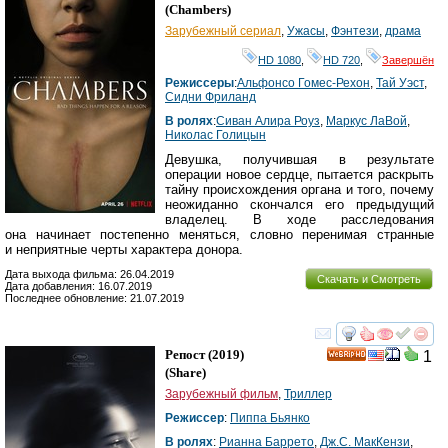
HD
(
Chambers
)
Зарубежный сериал
,
Ужасы
,
Фэнтези
,
драма
HD 1080
,
HD 720
,
Завершён
Режиссеры
:
Альфонсо Гомес-Рехон
,
Тай Уэст
,
Сидни Фриланд
В ролях
:
Сиван Алира Роуз
,
Маркус ЛаВой
,
Николас Голицын
Девушка, получившая в результате
операции новое сердце, пытается раскрыть
тайну происхождения органа и того, почему
неожиданно скончался его предыдущий
владелец. В ходе расследования
она начинает постепенно меняться, словно перенимая странные
и неприятные черты характера донора.
Дата выхода фильма: 26.04.2019
Скачать и Смотреть
Дата добавления: 16.07.2019
Последнее обновление: 21.07.2019
смотреть
инте
Репост
(2019)
1
HD
(
Share
)
Зарубежный фильм
,
Триллер
Режиссер
:
Пиппа Бьянко
В ролях
:
Рианна Баррето
,
Дж.С. МакКензи
,