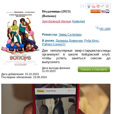
смотреть
инте
Неудачницы
(2023)
HD
(
Bottoms
)
Зарубежный фильм
,
Комедия
HD 1080
Режиссер
:
Эмма Селигман
В ролях
:
Дагмара Доминчик
,
Руби Крус
,
Рэйчел Сеннотт
Две непопулярные квир-старшеклассницы
организуют в школе бойцовский клуб,
чтобы успеть заняться сексом до
выпускного.
Дата выхода фильма:
Скачать и Смотреть
11.03.2023
Дата добавления: 15.10.2023
Последнее обновление: 19.06.2024