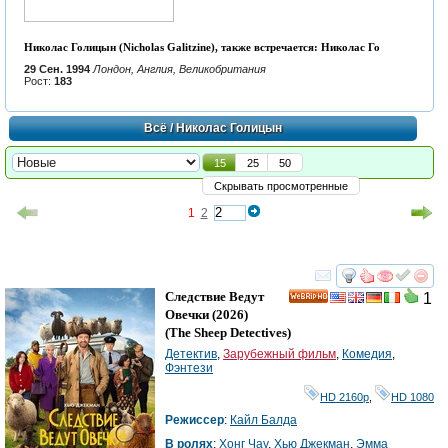
Николас Голицын (Nicholas Galitzine), также встречается: Николас Го
29 Сен. 1994
Лондон, Англия, Великобритания
Рост:
183
Всё
/ Николас Голицын
15
25
50
Скрывать просмотренные
1
2
смотреть
инте
Следствие Ведут
1
HD
Овечки
(2026)
(
The Sheep Detectives
)
Детектив
,
Зарубежный фильм
,
Комедия
,
Фэнтези
HD 2160р
,
HD 1080
Режиссер
:
Кайл Балда
В ролях
:
Хонг Чау
,
Хью Джекман
,
Эмма