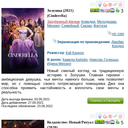
смотреть
инте
Золушка
(2021)
3
(
Cinderella
)
Зарубежный фильм
,
Комедия
,
Мелодрама
,
Мюзикл
,
Семейный
,
Сказка
,
Фэнтези
HD 1080
Экранизация по произведению
:
Джеймс
Корден
Режиссер
:
Кэй Кэннон
В ролях
:
Камила Кабейо
,
Николас Голицын
,
Идина Мензел
Новый смелый взгляд на традиционную
историю о Золушке. Главная героиня -
амбициозная девушка, чьи мечты намного больше, чем позволяет
мир, но с помощью своего потрясающего помощника Джи она
способна проявить настойчивость и воплотить свои мечты в
реальность.
Дата выхода фильма: 03.09.2021
Скачать и Смотреть
Дата добавления: 27.09.2021
Последнее обновление: 23.06.2022
смотреть
инте
Колдовство: Новый Ритуал
5
Ray
(2020)