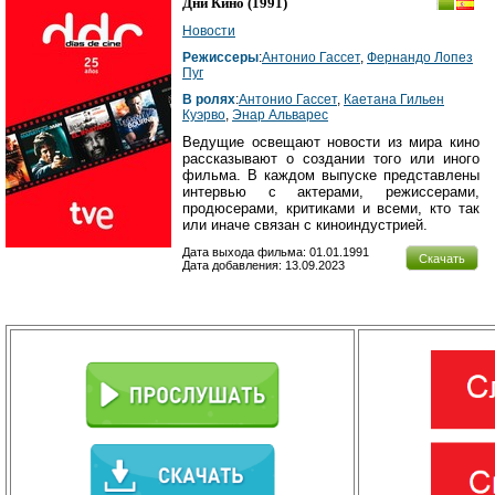
Дни Кино
(1991)
Новости
Режиссеры
:
Антонио Гассет
,
Фернандо Лопез
Пуг
В ролях
:
Антонио Гассет
,
Каетана Гильен
Куэрво
,
Энар Альварес
Ведущие освещают новости из мира кино
рассказывают о создании того или иного
фильма. В каждом выпуске представлены
интервью с актерами, режиссерами,
продюсерами, критиками и всеми, кто так
или иначе связан с киноиндустрией.
Дата выхода фильма: 01.01.1991
Скачать
Дата добавления: 13.09.2023