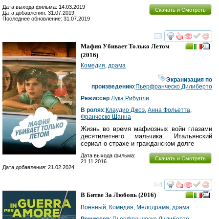
Дата выхода фильма: 14.03.2019
Скачать и Смотреть
Дата добавления: 31.07.2019
Последнее обновление: 31.07.2019
смотреть
инте
Мафия Убивает Только Летом
(2016)
Комедия
,
драма
Экранизация по
произведению
:
Пьерфранческо Дилиберто
Режиссер
:
Лука Рибуоли
В ролях
:
Клаудио Джоэ
,
Анна Фольетта
,
Франческо Шанна
Жизнь во время мафиозных войн глазами
десятилетнего мальчика. Итальянский
сериал о страхе и гражданском долге
Дата выхода фильма:
Скачать и Смотреть
21.11.2016
Дата добавления: 21.02.2024
смотреть
инте
В Битве За Любовь
(2016)
Военный
,
Комедия
,
Мелодрама
,
драма