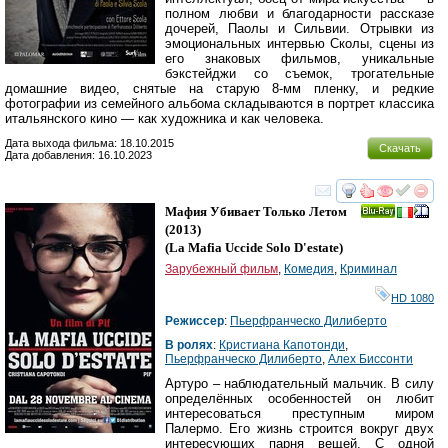
полном любви и благодарности рассказе
дочерей, Паолы и Сильвии. Отрывки из
эмоциональных интервью Сколы, сцены из
его знаковых фильмов, уникальные
бэкстейджи со съемок, трогательные
домашние видео, снятые на старую 8-мм пленку, и редкие
фотографии из семейного альбома складываются в портрет классика
итальянского кино — как художника и как человека.
Дата выхода фильма: 18.10.2015
Скачать
Дата добавления: 16.10.2023
смотреть
инте
Мафия Убивает Только Летом
Ray
(2013)
(
La Mafia Uccide Solo D'estate
)
Зарубежный фильм
,
Комедия
,
Криминал
HD 1080
Режиссер
:
Пьерфранческо Дилиберто
В ролях
:
Кристиана Капотонди
,
Пьерфранческо Дилиберто
,
Алеx Бисcонти
Артуро – наблюдательный мальчик. В силу
определённых особенностей он любит
интересоваться преступным миром
Палермо. Его жизнь строится вокруг двух
интересующих парня вещей. С одной