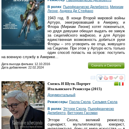
Режиссер
:
Пьерфранческо Дилиберто
В ролях
:
Пьерфранческо Дилиберто
,
Мириам
Леоне
,
Андреа Ди Стефано
1943 год. В конце Второй мировой войны
Артуро, эмигрировавший в Америку, и
Флора (Мириам Леоне) хотят пожениться,
но дядя девушки обещал выдать ее замуж
за сицилийского мафиозо, и для Артуро
единственная возможность добиться руки
Флоры – это уговорить ее отца, живущего
на Сицилии. При этом у Артуро есть только
один способ попасть на остров: поступить
на военную службу в Америке...
Дата выхода фильма: 12.10.2016
Скачать и Смотреть
Дата добавления: 22.02.2024
смотреть
инте
Смеясь И Шутя. Портрет
Итальянского Режиссера
(2015)
Документальный
Режиссеры
:
Паола Скола
,
Сильвия Скола
В ролях
:
Этторе Скола
,
Пьерфранческо
Дилиберто
,
Витторио Гассман
Этторе Скола, великий режиссер,
сценарист, мультипликатор, юморист,
интеллектуал, боец от мира искусства — в