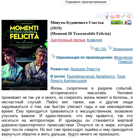
Скрывать просмотренные
смотреть
инте
Минуты Будничного Счастья
(2019)
(
Momenti Di Trascurabile Felicità
)
Зарубежный фильм
,
Комедия
HD 720
,
Экранизация
Экранизация по произведению
:
Франческо
Пикколо
Режиссер
:
Даниэле Лукетти
В ролях
:
Пьерфранческо Дилиберто
,
Тони
,
Ренато Карпентьери
Жизнь скоротечна в разрезе событий,
исторического масштаба. Человек
проживает не так уж и много, но сократить жизнь может и болезнь, и
несчастный случай. Пабло мог также, как и другие люди
задумываться о том, как быстро убегают годы и как невозвратимо
время. Ему приходится тревожиться о несущественном, возможно
упускать важное. И единственное, что ему нравится, так это
носиться на мотороллере. И однажды он становится жертвой
дорожно-транспортного происшествия. Очнулся он в мире, который
ждет после смерти. Но вот там происходит ошибка и ему приходится
вернуться обратно и жить дальше, будто ничего не произошло.