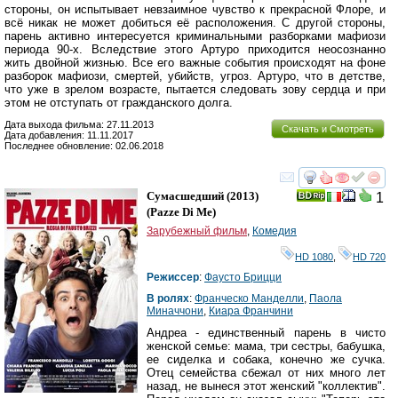
стороны, он испытывает невзаимное чувство к прекрасной Флоре, и
всё никак не может добиться её расположения. С другой стороны,
парень активно интересуется криминальными разборками мафиози
периода 90-х. Вследствие этого Артуро приходится неосознанно
жить двойной жизнью. Все его важные события происходят на фоне
разборок мафиози, смертей, убийств, угроз. Артуро, что в детстве,
что уже в зрелом возрасте, пытается следовать зову сердца и при
этом не отступать от гражданского долга.
Дата выхода фильма: 27.11.2013
Скачать и Смотреть
Дата добавления: 11.11.2017
Последнее обновление: 02.06.2018
смотреть
инте
Сумасшедший
(2013)
1
(
Pazze Di Me
)
Зарубежный фильм
,
Комедия
HD 1080
,
HD 720
Режиссер
:
Фаусто Брицци
В ролях
:
Франческо Манделли
,
Паола
Миначчони
,
Киара Франчини
Андреа - единственный парень в чисто
женской семье: мама, три сестры, бабушка,
ее сиделка и собака, конечно же сучка.
Отец семейства сбежал от них много лет
назад, не вынеся этот женский "коллектив".