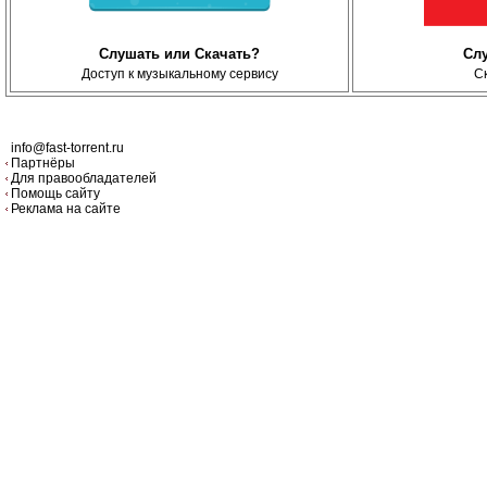
Слушать или Скачать?
Сл
Доступ к музыкальному сервису
С
info@fast-torrent.ru
Партнёры
Для правообладателей
Помощь сайту
Реклама на сайте