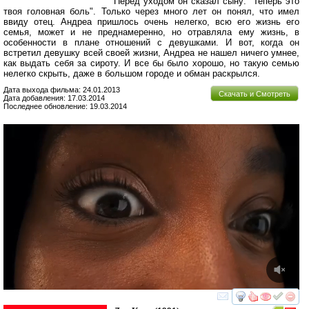
Перед уходом он сказал сыну: "Теперь это
твоя головная боль". Только через много лет он понял, что имел
ввиду отец. Андреа пришлось очень нелегко, всю его жизнь его
семья, может и не преднамеренно, но отравляла ему жизнь, в
особенности в плане отношений с девушками. И вот, когда он
встретил девушку всей своей жизни, Андреа не нашел ничего умнее,
как выдать себя за сироту. И все бы было хорошо, но такую семью
нелегко скрыть, даже в большом городе и обман раскрылся.
Дата выхода фильма: 24.01.2013
Скачать и Смотреть
Дата добавления: 17.03.2014
Последнее обновление: 19.03.2014
смотреть
инте