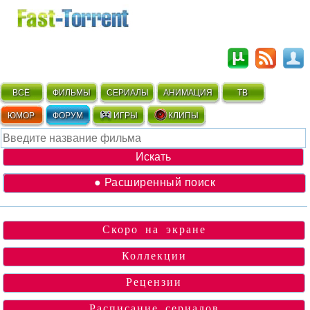
ВСЁ
ФИЛЬМЫ
СЕРИАЛЫ
АНИМАЦИЯ
ТВ
ЮМОР
ФОРУМ
ИГРЫ
КЛИПЫ
● Расширенный поиск
Скоро на экране
Коллекции
Рецензии
Расписание сериалов