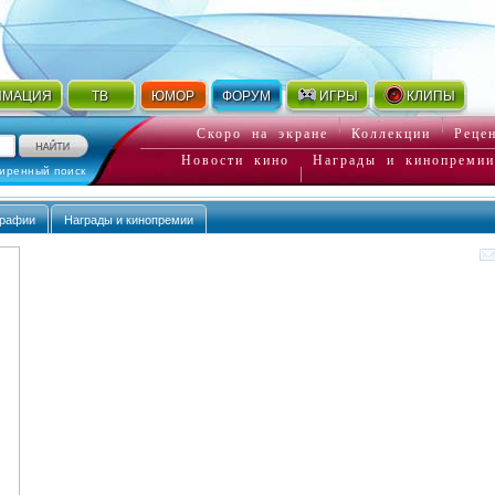
ИМАЦИЯ
ТВ
ЮМОР
ФОРУМ
ИГРЫ
КЛИПЫ
Скоро на экране
Коллекции
Реце
Новости кино
Награды и кинопремии
иренный поиск
графии
Награды и кинопремии