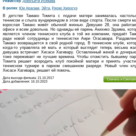
Режиссер
:
Дзюнъити Исикава
В ролях
:
Юи Арагаки
,
Эйта
,
Риоко Хиросуэ
В детстве Тамако Томита с подачи матери занималась настоль
теннисом и слыла вундеркиндом в этом виде спорта. После смерти 
взрослая Тамако живёт обычной жизнью. Девушке 28, она работа
офисе и всем довольна. Но однажды её парень Акихико Эдзима, кото
является членом теннисного клуба в той же компании, предаёт Та
ради новой сотрудницы и теннисистки Аири Огасавара. Раздавлен
Тамако возвращается в свой родной город. В теннисном клубе, кот
когда-то управляла её мать и который выглядит теперь весьма жа
девушка встречает Хисаси Хагивару. Оставленный женой и дочерь
тоже переживает не лучшие времена. Чтобы отомстить бывшему пар
Томита решает возродить клуб покойной матери и принять участ
теннисном турнире в парном смешанном разряде. Новый член клу
Хисаси Хагивара, решает ей помочь.
Дата выхода фильма: 21.10.2017
Скачать и Смотре
Дата добавления: 16.10.2023