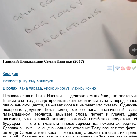
Главный Плакальщик Семьи Инагаки
(2017)
смот
Комедия
Режиссер
:
Цутому Ханабуса
В ролях
:
Кана Харада
,
Риоко Хиросуэ
,
Махиру Конно
Первоклассница Тюта Инагаки — девочка смышлёная, но застенчив
Всякий раз, когда надо прочитать стишок или выступить перед клас
она очень смущается, забывает слова и не знает что сказать. Однажд
похоронах дедушки Тюта видит, как её папа, назначенный глав
плакальщиком, теряется, забывает слова, потеет и плачет. Дево
понимает, что главный кошмар, который неизбежно предстоит еи
будущем — стать главным плакальщиком на похоронах родителе
Девочка в шоке. Но еще в большее отчаяние Тюту вгоняет тот факт,
её дядя Сюдзи и тётя Кёко — холостые, а значит отпевать их прид