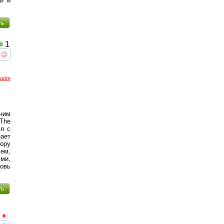
ки и
ть
1
реть
интересует
ршён
ним
The
ся с
ает
тору
ем,
ьми,
овь
ть