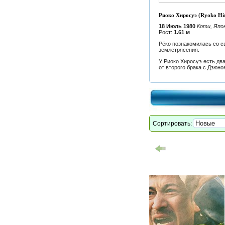
Риоко Хиросуэ (Ryoko Hir
18 Июль 1980
Коти, Япо
Рост:
1.61 м
Рёко познакомилась со с
землетрясения.
У Риоко Хиросуэ есть два
от второго брака с Дзюно
Сортировать: