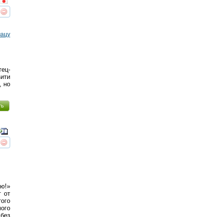
реть
интересует
мацу
тец-
ъити
, но
ть
реть
интересует
ию!»
т от
ого
мого
 без