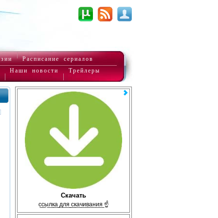
нзии
Расписание сериалов
Наши новости
Трейлеры
Скачать
с̲с̲ы̲л̲к̲а̲ ̲д̲л̲я̲ ̲с̲к̲а̲ч̲и̲в̲а̲н̲и̲я̲ ☝