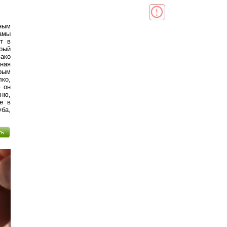
ным
мамы
ет в
рый
мако
ная
орым
лко,
ю он
ню,
ие в
ба,
ть