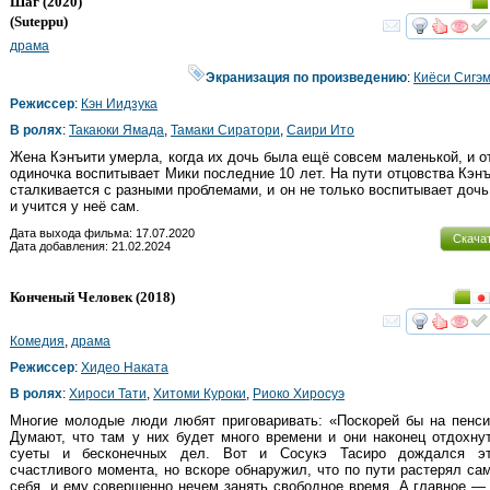
Шаг
(2020)
(
Suteppu
)
смот
драма
Экранизация по произведению
:
Киёси Сигэ
Режиссер
:
Кэн Иидзука
В ролях
:
Такаюки Ямада
,
Тамаки Сиратори
,
Саири Ито
Жена Кэнъити умерла, когда их дочь была ещё совсем маленькой, и о
одиночка воспитывает Мики последние 10 лет. На пути отцовства Кэн
сталкивается с разными проблемами, и он не только воспитывает дочь
и учится у неё сам.
Дата выхода фильма: 17.07.2020
Скача
Дата добавления: 21.02.2024
Конченый Человек
(2018)
смот
Комедия
,
драма
Режиссер
:
Хидео Наката
В ролях
:
Хироси Тати
,
Хитоми Куроки
,
Риоко Хиросуэ
Многие молодые люди любят приговаривать: «Поскорей бы на пенс
Думают, что там у них будет много времени и они наконец отдохну
суеты и бесконечных дел. Вот и Сосукэ Тасиро дождался эт
счастливого момента, но вскоре обнаружил, что по пути растерял са
себя, и ему совершенно нечем занять свободное время. А главное —