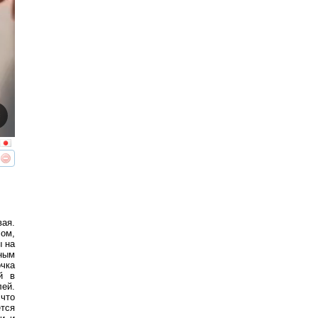
реть
интересует
ая.
сом,
ы на
ным
чка
̆ в
й.
 что
ется