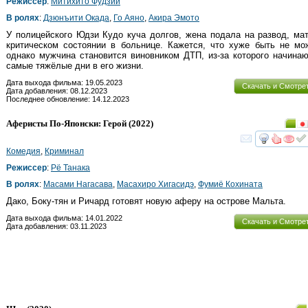
Режиссер
:
Митихито Фудзии
В ролях
:
Дзюнъити Окада
,
Го Аяно
,
Акира Эмото
У полицейского Юдзи Кудо куча долгов, жена подала на развод, ма
критическом состоянии в больнице. Кажется, что хуже быть не мо
однако мужчина становится виновником ДТП, из-за которого начина
самые тяжёлые дни в его жизни.
Дата выхода фильма: 19.05.2023
Скачать и Смотре
Дата добавления: 08.12.2023
Последнее обновление: 14.12.2023
Аферисты По-Японски: Герой
(2022)
смот
Комедия
,
Криминал
Режиссер
:
Рё Танака
В ролях
:
Масами Нагасава
,
Масахиро Хигасидэ
,
Фумиё Кохината
Дако, Боку-тян и Ричард готовят новую аферу на острове Мальта.
Дата выхода фильма: 14.01.2022
Скачать и Смотре
Дата добавления: 03.11.2023