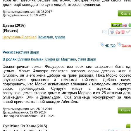
тоже ей. Девочка решает как можно быстрее найти для своих тёт
дяди, ещё молодых по сути людей, вторые половинки.
Дата выхода фильма: 18.03.2017
Скача
Дата добавления: 16.10.2023
Цветы
(2016)
(
Flowers
)
смот
Зарубежный сериал
,
Комедия
,
драма
HD 720
,
Заве
Режиссер
:
Уилл Шарп
В ролях
:
Оливия Колман
,
Софи Ди Мартино
,
Уилл Шарп
Эксцентричная семья Флауэрсов изо всех сил старается быть од
целым. Морис Флауэрс является автором серии детских книг «
Grubbs», он и его жена Дебора на грани развода. Пока Морис борет
внутренними демонами и темными тайнами, Дебора начин
подозревать, что Морис испытывает влечение к молодому иллюстра
своих произведений. Супруги живут в жутком, скрипуч
разрушающемся старом доме с матерью Мориса и их 25-летними дет
близнецами Эми и Дональдом. Оба близнеца конкурируют за люб
своей привлекательной соседки Абигайль.
Дата выхода фильма: 25.04.2016
Скача
Дата добавления: 19.05.2016
Последнее обновление: 10.11.2021
Суп Мисо От Ханы
(2015)