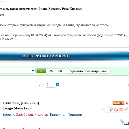
osue), также встречается: Риоку Хироши, Рёко Хиросуэ
ния
воим вторым супругом в марте 2010 года на Гаити, где помогала жертвам
 сына - первый (род.10.04.2004) от Такахиро Окадзавы, а второй (род. в марте 2011) -
м Идзуцу.
ВСЁ
/ РИОКО ХИРОСУЭ
15
25
50
Скрывать просмотренные
1
2
3
Тяжёлый День
(2023)
HD
(
Saigo Made Iku
)
смот
Боевик
,
Зарубежный фильм
,
Криминал
,
Триллер
HD