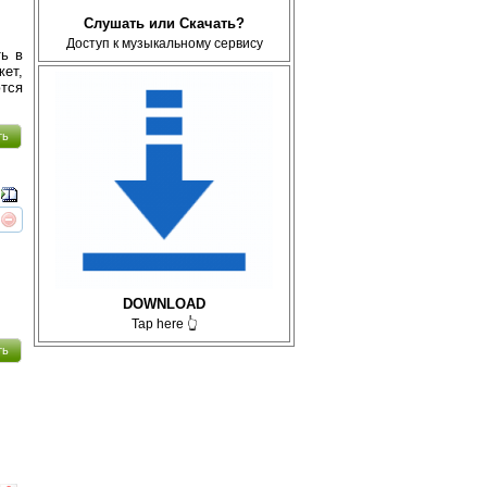
Слушать или Скачать?
Доступ к музыкальному сервису
ть в
жет,
ются
ть
реть
интересует
DOWNLOAD
Tap here 👆
ть