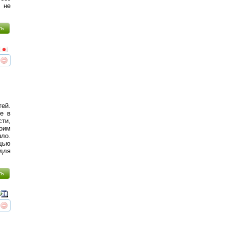
 не
ть
реть
интересует
ей.
не в
сти,
воим
шло.
щью
 для
ть
реть
интересует