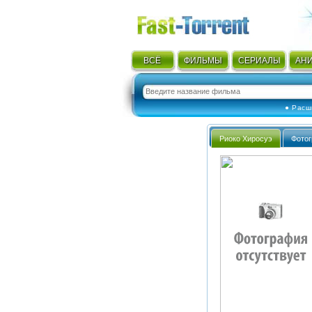
ВСЁ
ФИЛЬМЫ
СЕРИАЛЫ
АН
● Расш
Риоко Хиросуэ
Фото