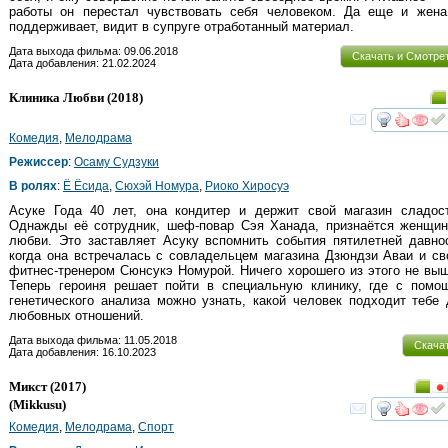
работы он перестал чувствовать себя человеком. Да еще и жена
поддерживает, видит в супруге отработанный материал.
Дата выхода фильма: 09.06.2018
Скачать и Смотре
Дата добавления: 21.02.2024
Клиника Любви
(2018)
смот
Комедия
,
Мелодрама
Режиссер
:
Осаму Судзуки
В ролях
:
Ё Ёсида
,
Сюхэй Номура
,
Риоко Хиросуэ
Асуке Года 40 лет, она кондитер и держит свой магазин сладост
Однажды её сотрудник, шеф-повар Сэя Ханада, признаётся женщи
любви. Это заставляет Асуку вспомнить события пятилетней давно
когда она встречалась с совладельцем магазина Дзюндзи Аваи и с
фитнес-тренером Сюнсукэ Номурой. Ничего хорошего из этого не вы
Теперь героиня решает пойти в специальную клинику, где с помо
генетического анализа можно узнать, какой человек подходит тебе
любовных отношений.
Дата выхода фильма: 11.05.2018
Скача
Дата добавления: 16.10.2023
Микст
(2017)
(
Mikkusu
)
смот
Комедия
,
Мелодрама
,
Спорт