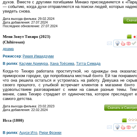
духов. Вместе с другими погибшими Минако присоединяется к «Пар
— событию, когда духи отправляются на поиски людей, которых наде
увидеть снова.
Дата выхода фильма: 29.02.2024
Скача
Дата добавления: 27.07.2024
Последнее обновление: 27.07.2024
Меня Зовут Тихиро
(2023)
(
Chihirosan
)
смот
драма
Режиссер
:
Рикия Имаидзуми
В ролях
:
Касуми Аримура
,
Хана Тоёсима
,
Тэтта Симада
Когда-то Тихиро работала проституткой, но однажды она оказала
приморском городке, где попробовала местный бэнто. Ей так понравил
что она решила остаться и устроилась на работу. Девушка не скры
своего прошлого, с улыбкой встречает клиентов в магазине бэнто
удовольствием разговаривает с ними на самые разные темы. Тем
менее, сама Тихиро страдает от одиночества, которое преследует е
самого детства.
Дата выхода фильма: 23.02.2023
Скачать и Смотре
Дата добавления: 22.02.2024
Исса
(1800)
смот
В ролях
:
Ацуси Ито
,
Рири Фрэнки