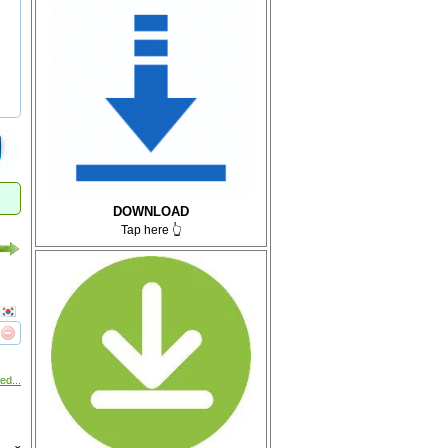
DOWNLOAD
Tap here 👆
реть
интересует
ed...