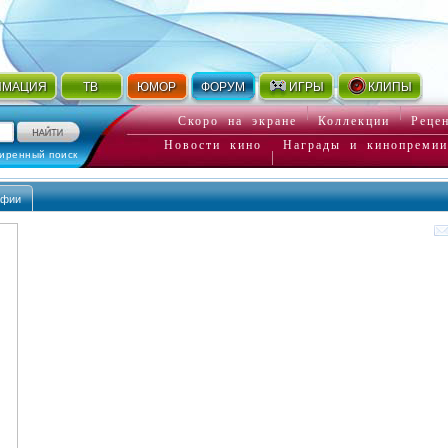
ИМАЦИЯ
ТВ
ЮМОР
ФОРУМ
ИГРЫ
КЛИПЫ
Скоро на экране
Коллекции
Реце
Новости кино
Награды и кинопремии
иренный поиск
афии