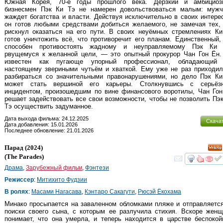
Южная Корея, 70-е годы прошлого века. Дерзкий и амбициоз
бизнесмен Пэк Ки Тэ не намерен довольствоваться малым: мужч
жаждет богатства и власти. Действуя исключительно в своих интере
он готов любыми средствами добиться желаемого, не замечая тех,
рискнул оказаться на его пути. В своих неуёмных стремлениях Ки
готов уничтожить всё, что противоречит его планам. Единственный,
способен противостоять жадному и неуправляемому Пэк Ки 
рвущемуся к желанной цели, — это опытный прокурор Чан Гон Ён.
известен как пугающе упорный профессионал, обладающий 
настоящему звериными чутьём и хваткой. Ему уже не раз приходил
разбираться со значительными правонарушениями, но дело Пэк Ки
может стать вершиной его карьеры. Столкнувшись с серьёз
инцидентом, произошедшим по вине финансового воротилы, Чан Гон
решает задействовать все свои возможности, чтобы не позволить Пэ
Тэ осуществить задуманное.
Дата выхода фильма: 24.12.2025
Скача
Дата добавления: 15.01.2026
Последнее обновление: 21.01.2026
Парад
(2024)
(
The Parades
)
смот
Драма
,
Зарубежный фильм
,
Фэнтези
Режиссер
:
Митихито Фудзии
В ролях
:
Масами Нагасава
,
Кэнтаро Сакагути
,
Рюсэй Ёкохама
Минако просыпается на заваленном обломками пляже и отправляетс
поиски своего сына, с которым ее разлучила стихия. Вскоре женщ
понимает, что она умерла, и теперь находится в царстве беспокои