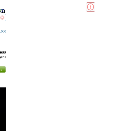
реть
интересует
1080
тняя
одит
ть