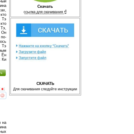
ный
ина
Скачать
сах,
с̲с̲ы̲л̲к̲а̲ ̲д̲л̲я̲ ̲с̲к̲а̲ч̲и̲в̲а̲н̲и̲я̲ ☝
 кто
 Тэ
 кто
Тэ,
 Он
по-
ось
 Тэ
ным
 Ён
к Ки
ть
СКАЧАТЬ
Для скачивания следуйте инструкции
реть
интересует
я на
ина
̆ных