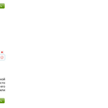
ть
реть
интересует
кой
сто
 его
или
ть