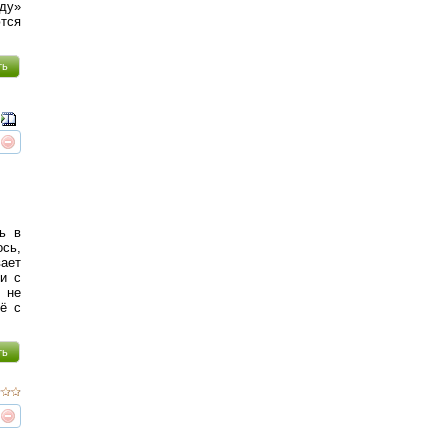
аду»
ются
ть
реть
интересует
сь в
ось,
вает
 и с
 не
ё с
ть
реть
интересует