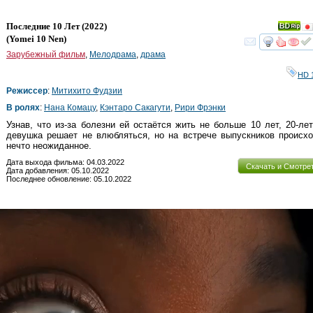
Последние 10 Лет
(2022)
(
Yomei 10 Nen
)
смот
Зарубежный фильм
,
Мелодрама
,
драма
HD 
Режиссер
:
Митихито Фудзии
В ролях
:
Нана Комацу
,
Кэнтаро Сакагути
,
Рири Фрэнки
Узнав, что из-за болезни ей остаётся жить не больше 10 лет, 20-ле
девушка решает не влюбляться, но на встрече выпускников происх
нечто неожиданное.
Дата выхода фильма: 04.03.2022
Скачать и Смотре
Дата добавления: 05.10.2022
Последнее обновление: 05.10.2022