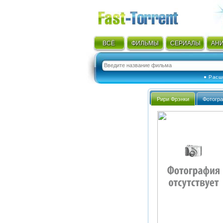
ВСЁ
ФИЛЬМЫ
СЕРИАЛЫ
АН
● Расш
Рири Фрэнки
Фотогр