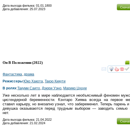
Дата выхода фильма: 01.01.1800
Скача
Дата добавления: 25.07.2023
Он В Положении
(2022)
смот
Фантастика
,
драма
Режиссеры
:
Юко Хакота
,
Такэо Кикути
В ролях
:
Такуми Саито
,
Дзюри Уэно
,
Марико Цуцуи
Уже несколько лет в мире наблюдается необъяснимый феномен мужс
цисгендерной беременности. Кэнтаро Хияма всегда на первое ме
ставил карьеру, но внезапно узнал, что забеременел. Теперь парень и
девушка оказываются перед трудным выбором — заводить семью 
нет.
Дата выхода фильма: 21.04.2022
Скача
Дата добавления: 21.02.2024