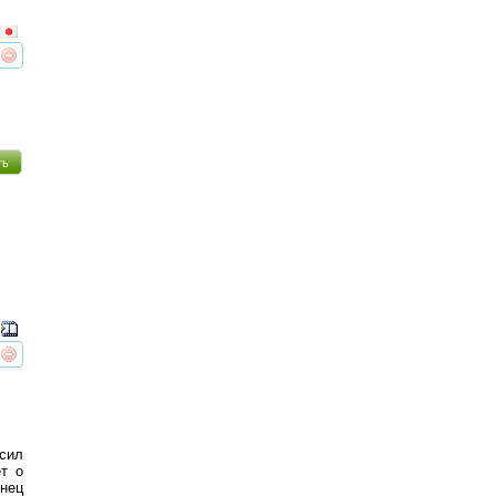
реть
интересует
ть
реть
интересует
 сил
ет о
онец