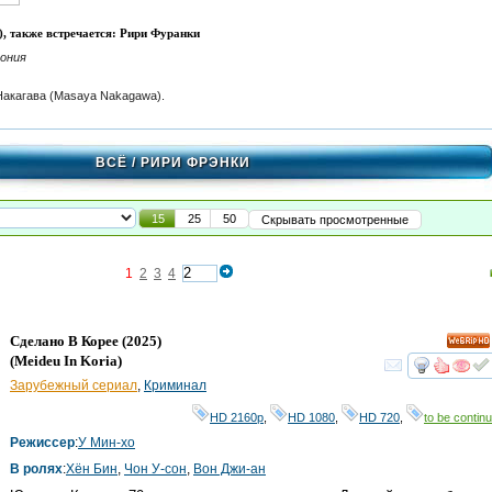
), также встречается: Рири Фуранки
пония
акагава (Masaya Nakagawa).
ВСЁ
/ РИРИ ФРЭНКИ
15
25
50
Скрывать просмотренные
1
2
3
4
Сделано В Корее
(2025)
HD
(
Meideu In Koria
)
смот
Зарубежный сериал
,
Криминал
HD 2160р
,
HD 1080
,
HD 720
,
to be continu
Режиссер
:
У Мин-хо
В ролях
:
Хён Бин
,
Чон У-сон
,
Вон Джи-ан