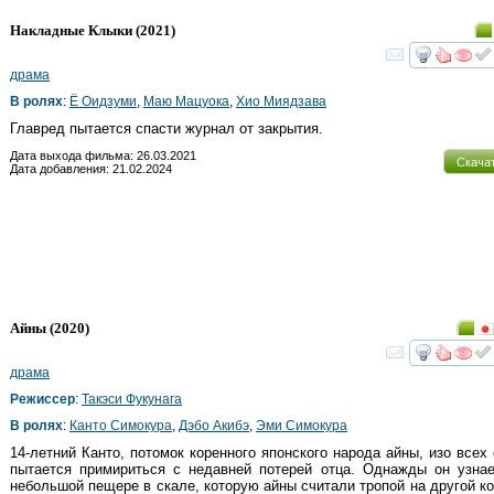
Накладные Клыки
(2021)
смот
драма
В ролях
:
Ё Оидзуми
,
Маю Мацуока
,
Хио Миядзава
Главред пытается спасти журнал от закрытия.
Дата выхода фильма: 26.03.2021
Скача
Дата добавления: 21.02.2024
Айны
(2020)
смот
драма
Режиссер
:
Такэси Фукунага
В ролях
:
Канто Симокура
,
Дэбо Акибэ
,
Эми Симокура
14-летний Канто, потомок коренного японского народа айны, изо всех
пытается примириться с недавней потерей отца. Однажды он узна
небольшой пещере в скале, которую айны считали тропой на другой к