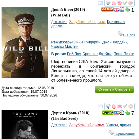
смотреть
инте
Дикий Билл
(2019)
1
HD
(
Wild Bill
)
Детектив
,
Зарубежный сериал
,
Криминал
,
драма
HD 720
Режиссеры
:
Энни Гриффин
,
Джон Хардвик
,
Чарльз Мартин
В ролях
:
Роб Лоу
,
Бронвин Джеймс
,
Тони Питтс
Шеф полиции США Билл Хиксон вынужден
переехать в британский городок
Линкольншир, со своей 14-летней дочерью
Келси в надежде, что они смогут сбежать
от болезненного прошлого.
Дата выхода фильма: 12.06.2019
Скачать и Смотреть
Дата добавления: 19.07.2019
Последнее обновление: 30.07.2026
смотреть
инте
Дурная Кровь
(2018)
7
(
The Bad Seed
)
Детектив
,
Зарубежный фильм
,
Ужасы
,
драма
Экранизация