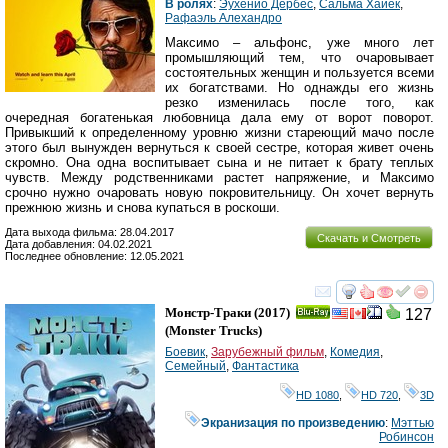
В ролях
:
Эухенио Дербес
,
Сальма Хайек
,
Рафаэль Алехандро
Максимо – альфонс, уже много лет
промышляющий тем, что очаровывает
состоятельных женщин и пользуется всеми
их богатствами. Но однажды его жизнь
резко изменилась после того, как
очередная богатенькая любовница дала ему от ворот поворот.
Привыкший к определенному уровню жизни стареющий мачо после
этого был вынужден вернуться к своей сестре, которая живет очень
скромно. Она одна воспитывает сына и не питает к брату теплых
чувств. Между родственниками растет напряжение, и Максимо
срочно нужно очаровать новую покровительницу. Он хочет вернуть
прежнюю жизнь и снова купаться в роскоши.
Дата выхода фильма: 28.04.2017
Скачать и Смотреть
Дата добавления: 04.02.2021
Последнее обновление: 12.05.2021
смотреть
инте
Монстр-Траки
(2017)
127
Ray
(
Monster Trucks
)
Боевик
,
Зарубежный фильм
,
Комедия
,
Семейный
,
Фантастика
HD 1080
,
HD 720
,
3D
Экранизация по произведению
:
Мэттью
Робинсон