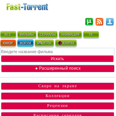
ВСЁ
ФИЛЬМЫ
СЕРИАЛЫ
АНИМАЦИЯ
ТВ
ЮМОР
ФОРУМ
ИГРЫ
КЛИПЫ
● Расширенный поиск
Скоро на экране
Коллекции
Рецензии
Расписание сериалов