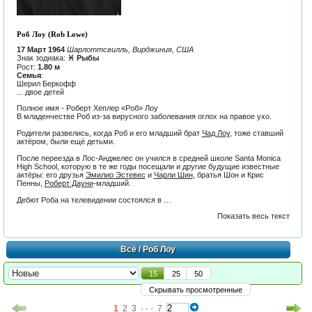
Роб Лоу (Rob Lowe)
17 Март 1964
Шарлоттсвилль, Вирджиния, США
Знак зодиака:
♓ Рыбы
Рост:
1.80 м
Семья
:
Шерил Беркофф
... двое детей
Полное имя - Роберт Хеплер «Роб» Лоу
В младенчестве Роб из-за вирусного заболевания оглох на правое ухо.
Родители развелись, когда Роб и его младший брат
Чад Лоу
, тоже ставший
актёром, были ещё детьми.
После переезда в Лос-Анджелес он учился в средней школе Santa Monica
High School, которую в те же годы посещали и другие будущие известные
актёры: его друзья
Эмилио Эстевес
и
Чарли Шин
, братья Шон и Крис
Пенны,
Роберт Дауни
-младший.
Дебют Роба на телевидении состоялся в …
Показать весь текст
Всё
/ Роб Лоу
15
25
50
Скрывать просмотренные
1
2
3
· · ·
7