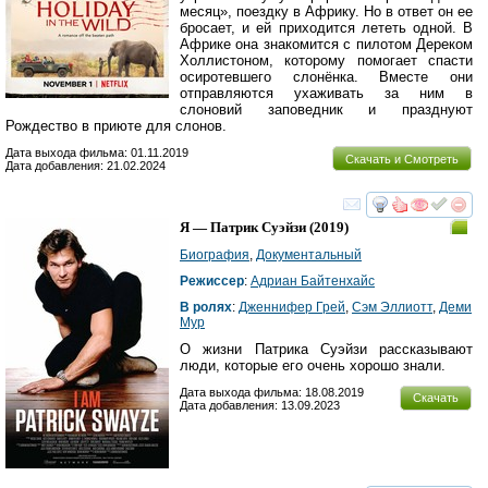
месяц», поездку в Африку. Но в ответ он ее
бросает, и ей приходится лететь одной. В
Африке она знакомится с пилотом Дереком
Холлистоном, которому помогает спасти
осиротевшего слонёнка. Вместе они
отправляются ухаживать за ним в
слоновий заповедник и празднуют
Рождество в приюте для слонов.
Дата выхода фильма: 01.11.2019
Скачать и Смотреть
Дата добавления: 21.02.2024
смотреть
инте
Я — Патрик Суэйзи
(2019)
Биография
,
Документальный
Режиссер
:
Адриан Байтенхайс
В ролях
:
Дженнифер Грей
,
Сэм Эллиотт
,
Деми
Мур
О жизни Патрика Суэйзи рассказывают
люди, которые его очень хорошо знали.
Дата выхода фильма: 18.08.2019
Скачать
Дата добавления: 13.09.2023