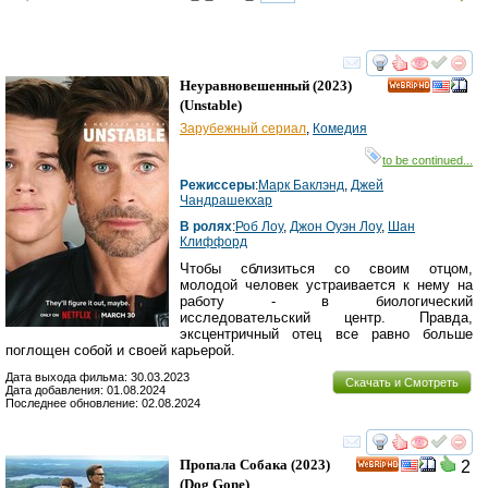
смотреть
инте
Неуравновешенный
(2023)
HD
(
Unstable
)
Зарубежный сериал
,
Комедия
to be continued...
Режиссеры
:
Марк Баклэнд
,
Джей
Чандрашекхар
В ролях
:
Роб Лоу
,
Джон Оуэн Лоу
,
Шан
Клиффорд
Чтобы сблизиться со своим отцом,
молодой человек устраивается к нему на
работу - в биологический
исследовательский центр. Правда,
эксцентричный отец все равно больше
поглощен собой и своей карьерой.
Дата выхода фильма: 30.03.2023
Скачать и Смотреть
Дата добавления: 01.08.2024
Последнее обновление: 02.08.2024
смотреть
инте
Пропала Собака
(2023)
2
HD
(
Dog Gone
)