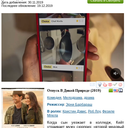
Скачать и Смотреть
Дата добавления: 30.11.2019
Последнее обновление: 19.12.2019
смотреть
инте
Отпуск В Дикой Природе
(2019)
Комедия
,
Мелодрама
,
драма
Режиссер
:
Эрни Барбараш
В ролях
:
Кристин Дэвис
,
Роб Лоу
,
Фезиле
Мпела
Когда сын уезжает в колледж, Кейт
утраивает мужу сюрприз: «второй медовый