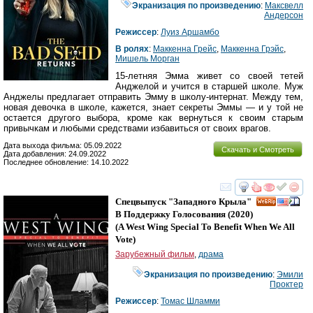
Экранизация по произведению
:
Максвелл
Андерсон
Режиссер
:
Луиз Аршамбо
В ролях
:
Маккенна Грейс
,
Маккенна Грэйс
,
Мишель Морган
15-летняя Эмма живет со своей тетей
Анджелой и учится в старшей школе. Муж
Анджелы предлагает отправить Эмму в школу-интернат. Между тем,
новая девочка в школе, кажется, знает секреты Эммы — и у той не
остается другого выбора, кроме как вернуться к своим старым
привычкам и любыми средствами избавиться от своих врагов.
Дата выхода фильма: 05.09.2022
Скачать и Смотреть
Дата добавления: 24.09.2022
Последнее обновление: 14.10.2022
смотреть
инте
Спецвыпуск "Западного Крыла"
В Поддержку Голосования
(2020)
(
A West Wing Special To Benefit When We All
Vote
)
Зарубежный фильм
,
драма
Экранизация по произведению
:
Эмили
Проктер
Режиссер
:
Томас Шламми