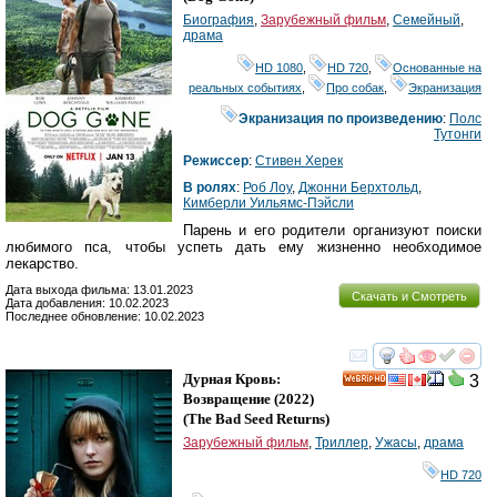
Биография
,
Зарубежный фильм
,
Семейный
,
драма
HD 1080
,
HD 720
,
Основанные на
реальных событиях
,
Про собак
,
Экранизация
Экранизация по произведению
:
Полс
Тутонги
Режиссер
:
Стивен Херек
В ролях
:
Роб Лоу
,
Джонни Берхтольд
,
Кимберли Уильямс-Пэйсли
Парень и его родители организуют поиски
любимого пса, чтобы успеть дать ему жизненно необходимое
лекарство.
Дата выхода фильма: 13.01.2023
Скачать и Смотреть
Дата добавления: 10.02.2023
Последнее обновление: 10.02.2023
смотреть
инте
Дурная Кровь:
3
HD
Возвращение
(2022)
(
The Bad Seed Returns
)
Зарубежный фильм
,
Триллер
,
Ужасы
,
драма
HD 720