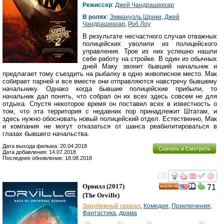
Режиссер
:
Джей Чандрашекхар
В ролях
:
Эммануэль Шрики
,
Джей
Чандрашекхар
,
Роб Лоу
В результате несчастного случая отважных
полицейских уволили из полицейского
управления. Трое из них успешно нашли
себе работу на стройке. В один из обычных
дней Маку звонит бывший начальник и
предлагает тому съездить на рыбалку в одно живописное место. Мак
собирает парней и все вместе они отправляются навстречу бывшему
начальнику. Однако когда бывшие полицейские прибыли, то
начальник дал понять, что собрал он их всех здесь совсем не для
отдыха. Спустя некоторое время он поставил всех в известность о
том, что эта территория с недавних пор принадлежит Штатам, и
здесь нужно обосновать новый полицейский отдел. Естественно, Мак
и компания не могут отказаться от шанса реабилитироваться в
глазах бывшего начальства.
Дата выхода фильма: 20.04.2018
Скачать и Смотреть
Дата добавления: 14.07.2018
Последнее обновление: 18.08.2018
смотреть
инте
Орвилл
(2017)
71
HD
(
The Orville
)
Зарубежный сериал
,
Комедия
,
Приключения
,
Фантастика
,
драма