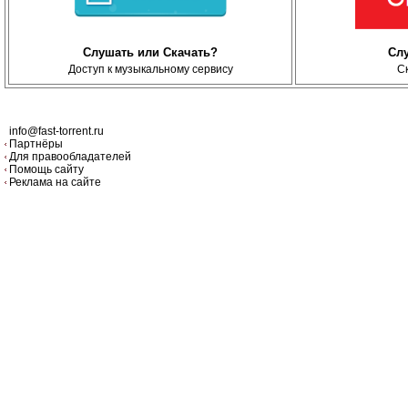
Слушать или Скачать?
Сл
Доступ к музыкальному сервису
С
info@fast-torrent.ru
Партнёры
Для правообладателей
Помощь сайту
Реклама на сайте