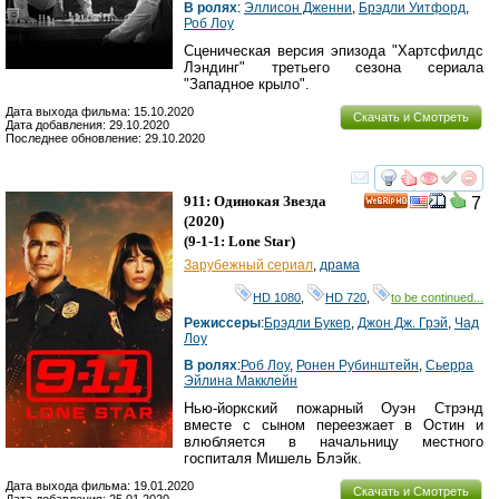
В ролях
:
Эллисон Дженни
,
Брэдли Уитфорд
,
Роб Лоу
Сценическая версия эпизода "Хартсфилдс
Лэндинг" третьего сезона сериала
"Западное крыло".
Дата выхода фильма: 15.10.2020
Скачать и Смотреть
Дата добавления: 29.10.2020
Последнее обновление: 29.10.2020
смотреть
инте
911: Одинокая Звезда
7
HD
(2020)
(
9-1-1: Lone Star
)
Зарубежный сериал
,
драма
HD 1080
,
HD 720
,
to be continued...
Режиссеры
:
Брэдли Букер
,
Джон Дж. Грэй
,
Чад
Лоу
В ролях
:
Роб Лоу
,
Ронен Рубинштейн
,
Сьерра
Эйлина Макклейн
Нью-йоркский пожарный Оуэн Стрэнд
вместе с сыном переезжает в Остин и
влюбляется в начальницу местного
госпиталя Мишель Блэйк.
Дата выхода фильма: 19.01.2020
Скачать и Смотреть
Дата добавления: 25.01.2020