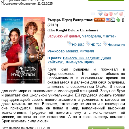
Последнее обновление: 11.02.2025
смотреть
инте
Рыцарь Перед Рождеством
8
HD
(2019)
(
The Knight Before Christmas
)
Зарубежный фильм
,
Мелодрама
,
Фэнтези
HD 1080
,
HD 720
,
Новогодние
Режиссер
:
Моника Митчелл
В ролях
:
Ванесса Энн Хадженс
,
Джош
Уайтхаус
,
Эммануэль Шрики
Коул был рыцарем и проживал в
Средневековье. В ходе абсолютно
необъяснимых и аномальных причин он
оказывается в далеком для себя будущем,
а именно в современном Огайо. В новом
для себя мире он знакомится с миловидной женщиной. Зовут её Брук
и работает она школьной учительницей. Ей придется ломать голову
над адаптацией своего нового знакомого в условиях, о которых он
даже мечтать не мог. Впрочем, такое ему не могло и в кошмарном
сне привидится, ведь он попал в мир, наполненный высокими
технологиями. Придется ей помогать ему и с исполнением той
миссии, которая на нем возлегала. А он в свою очередь поможет
Брук осознать силу любви.
Дата выхода фильма: 21.11.2019