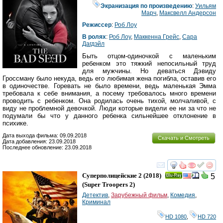
Экранизация по произведению
:
Уильям
Марч
,
Максвелл Андерсон
Режиссер
:
Роб Лоу
В ролях
:
Роб Лоу
,
Маккенна Грейс
,
Сара
Дагдэйл
Быть отцом-одиночкой с маленьким
ребенком это тяжкий непосильный труд
для мужчины. Но деваться Дэвиду
Гроссману было некуда, ведь его любимая жена погибла, оставив его
в одиночестве. Горевать не было времени, ведь маленькая Эмма
требовала к себе внимания, а посему требовалось много времени
проводить с ребенком. Она родилась очень тихой, молчаливой, с
виду не проблемной девочкой. Люди которые видели ее ни за что не
подумали бы что у данного ребенка сильнейшее отклонение в
психике.
Дата выхода фильма: 09.09.2018
Скачать и Смотреть
Дата добавления: 23.09.2018
Последнее обновление: 23.09.2018
смотреть
инте
Суперполицейские 2
(2018)
5
Ray
(
Super Troopers 2
)
Детектив
,
Зарубежный фильм
,
Комедия
,
Криминал
HD 1080
,
HD 720