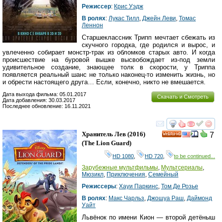
Режиссер
:
Крис Уэдж
В ролях
:
Лукас Тилл
,
Джейн Леви
,
Томас
Леннон
Старшеклассник Трипп мечтает сбежать из
скучного городка, где родился и вырос, и
увлеченно собирает монстр-трак из обломков старых авто. И когда
происшествие на буровой вышке высвобождает из-под земли
удивительное создание, знающее толк в скорости, у Триппа
появляется реальный шанс не только наконец-то изменить жизнь, но
и обрести настоящего друга… Если, конечно, никто не вмешается.
Дата выхода фильма: 05.01.2017
Скачать и Смотреть
Дата добавления: 30.03.2017
Последнее обновление: 16.11.2021
смотреть
инте
Хранитель Лев
(2016)
7
HD
(
The Lion Guard
)
HD 1080
,
HD 720
,
to be continued...
Зарубежные мультфильмы
,
Мультсериалы
,
Мюзикл
,
Приключения
,
Семейный
Режиссеры
:
Хауи Паркинс
,
Том Де Розье
В ролях
:
Макс Чарльз
,
Джошуа Раш
,
Даймонд
Уайт
Львёнок по имени Кион — второй детёныш