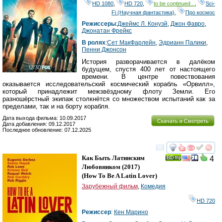
HD 1080
,
HD 720
,
to be continued...
,
Sci-
Fi (Научная фантастика)
,
Про космос
Режиссеры
:
Джеймс Л. Конуэй
,
Джон Фавро
,
Джонатан Фрейкс
В ролях
:
Сет МакФарлейн
,
Эдрианн Палики
,
Пенни Джонсон
История разворачивается в далёком
будущем, спустя 400 лет от настоящего
времени. В центре повествования
оказывается исследовательский космический корабль «Орвилл»,
который принадлежит межзвёздному флоту Земли. Его
разношёрстный экипаж столкнётся со множеством испытаний как за
пределами, так и на борту корабля.
Дата выхода фильма: 10.09.2017
Скачать и Смотреть
Дата добавления: 09.12.2017
Последнее обновление: 07.12.2025
смотреть
инте
Как Быть Латинским
4
Любовником
(2017)
(
How To Be A Latin Lover
)
Зарубежный фильм
,
Комедия
HD 720
Режиссер
:
Кен Марино