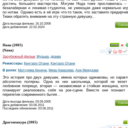
достичь большего мастерства. Мэгуми Нода тоже прославилась – 
безалаберная и ленивая студентка, не умеющая даже нормально иг
по нотам. Однако есть в её игре что-то такое, что заставило придирчи
Тиаки обратить внимание на эту странную девушку...
Дата выхода фильма: 16.10.2006
Скача
Дата добавления: 22.02.2024
Нана
(2005)
(
Nana
)
смот
Зарубежный фильм
,
Музыка
,
драма
Режиссеры
:
Кентаро Отани
,
Кэнтаро Отани
В ролях
:
Матсуяма Кеничи
,
Мика Накасима
,
Аои Миядзаки
Это история про двух девушек, имена которых одинаковы, но харак
абсолютно полярны. Одна из них школьница, которой не везет
любовном поприще, вторая — независимая и стойкая женщина, кото
планирует реализовать себя на рок-сцене. Вместе они познают 
перипетии современного бытия…
Дата выхода фильма: 03.09.2005
Скача
Дата добавления: 03.06.2011
Последнее обновление: 03.06.2011
Драгонзакура
(2005)