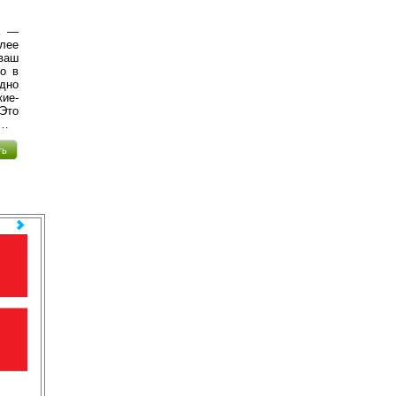
а —
лее
ваш
о в
одно
кие-
 Это
я…
ть