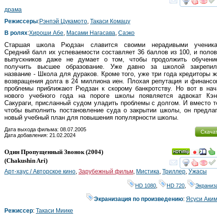
смот
драма
Режиссеры
:
Рэнпэй Цукамото
,
Такаси Комацу
В ролях
:
Хироши Абе
,
Масами Нагасава
,
Саэко
Старшая школа Рюдзан славится своими нерадивыми ученика
Средний балл их успеваемости составляет 36 баллов из 100, и поло
выпускников даже не думает о том, чтобы продолжить обучени
получить высшее образование. Уже давно за школой закрепил
название - Школа для дураков. Кроме того, уже три года кредиторы 
возвращения долга в 24 миллиона иен. Плохая репутация и финанс
проблемы приближают Рюдзан к скорому банкротству. Но вот в нач
нового учебного года на пороге школы появляется адвокат Кэн
Сакураги, присланный судом уладить проблемы с долгом. И вместо т
чтобы выполнить постановление суда о закрытии школы, он предла
новый учебный план для повышения популярности школы.
Дата выхода фильма: 08.07.2005
Скача
Дата добавления: 21.02.2024
Один Пропущенный Звонок
(2004)
(
Chakushin Ari
)
смот
Арт-хаус / Авторское кино
,
Зарубежный фильм
,
Мистика
,
Триллер
,
Ужасы
HD 1080
,
HD 720
,
Экраниз
Экранизация по произведению
:
Ясуси Аки
Режиссер
:
Такаси Миике