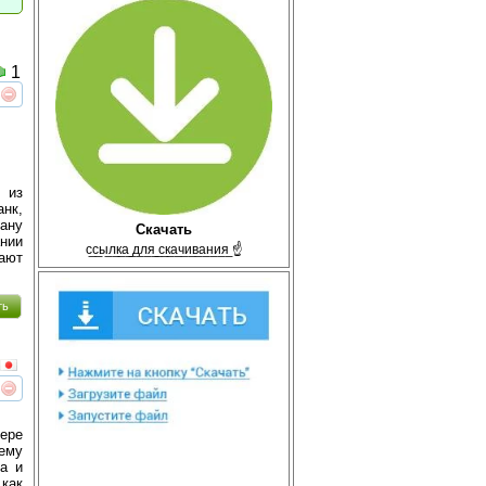
1
реть
интересует
 из
анк,
лану
Скачать
ании
с̲с̲ы̲л̲к̲а̲ ̲д̲л̲я̲ ̲с̲к̲а̲ч̲и̲в̲а̲н̲и̲я̲ ☝
ают
ть
реть
интересует
ьере
 ему
да и
 как