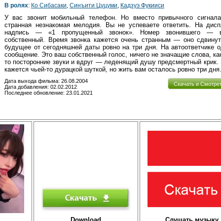
В ролях
:
Ко Сибасаки
,
Синъити Цуцуми
,
Кадзуэ Фукииси
У вас звонит мобильный телефон. Но вместо привычного сигнал
странная незнакомая мелодия. Вы не успеваете ответить. На дисп
надпись — «1 пропущенный звонок». Номер звонившего — 
собственный. Время звонка кажется очень странным — оно сдвинут
будущее от сегодняшней даты ровно на три дня. На автоответчике 
сообщение. Это ваш собственный голос, ничего не значащие слова, ка
то посторонние звуки и вдруг — леденящий душу предсмертный крик.
кажется чьей-то дурацкой шуткой, но жить вам осталось ровно три дн
Дата выхода фильма: 26.08.2004
Скачать и Смотре
Дата добавления: 02.02.2012
Последнее обновление: 23.01.2021
Download
Слушать музыку