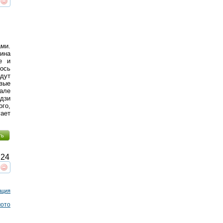
реть
интересует
ми.
вина
е и
ось
ждут
овые
але
дзи
ого,
гает
ть
24
реть
интересует
ация
мото