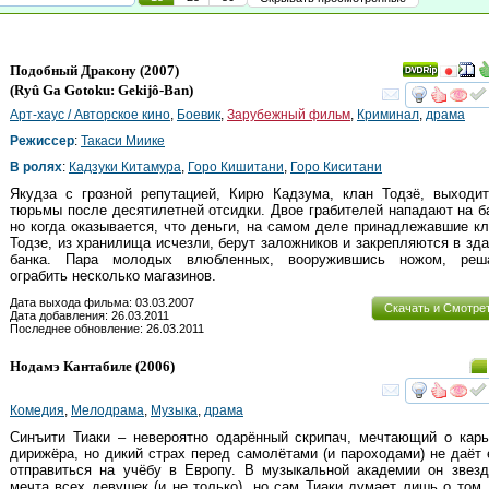
Подобный Дракону
(2007)
(
Ryû Ga Gotoku: Gekijô-Ban
)
смот
Арт-хаус / Авторское кино
,
Боевик
,
Зарубежный фильм
,
Криминал
,
драма
Режиссер
:
Такаси Миике
В ролях
:
Кадзуки Китамура
,
Горо Кишитани
,
Горо Киситани
Якудза с грозной репутацией, Кирю Кадзума, клан Тодзё, выходит
тюрьмы после десятилетней отсидки. Двое грабителей нападают на б
но когда оказывается, что деньги, на самом деле принадлежавшие к
Тодзе, из хранилища исчезли, берут заложников и закрепляются в зд
банка. Пара молодых влюбленных, вооружившись ножом, реш
ограбить несколько магазинов.
Дата выхода фильма: 03.03.2007
Скачать и Смотре
Дата добавления: 26.03.2011
Последнее обновление: 26.03.2011
Нодамэ Кантабиле
(2006)
смот
Комедия
,
Мелодрама
,
Музыка
,
драма
Синъити Тиаки – невероятно одарённый скрипач, мечтающий о кар
дирижёра, но дикий страх перед самолётами (и пароходами) не даёт
отправиться на учёбу в Европу. В музыкальной академии он звез
мечта всех девушек (и не только), но сам Тиаки думает лишь о том,