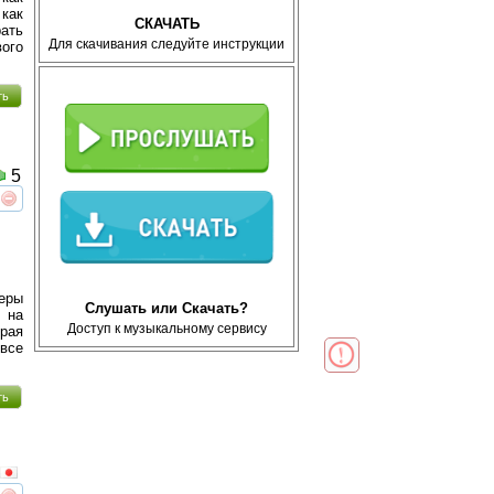
как
СКАЧАТЬ
рать
Для скачивания следуйте инструкции
вого
ть
5
реть
интересует
теры
Слушать или Скачать?
 на
Доступ к музыкальному сервису
рая
все
ть