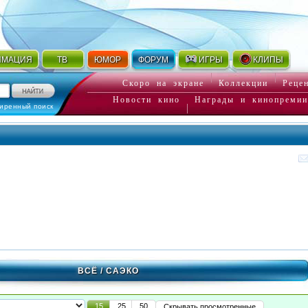
ИМАЦИЯ
ТВ
ЮМОР
ФОРУМ
ИГРЫ
КЛИПЫ
Скоро на экране
Коллекции
Реце
Новости кино
Награды и кинопремии
иренный поиск
ВСЁ
/ САЭКО
15
25
50
Скрывать просмотренные