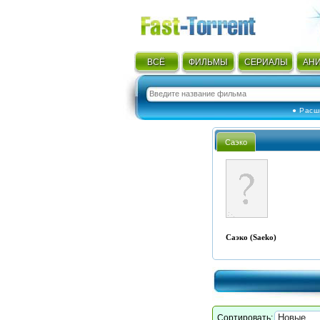
ВСЁ
ФИЛЬМЫ
СЕРИАЛЫ
АН
● Расш
Саэко
Саэко (Saeko)
Сортировать: