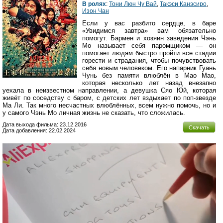
В ролях
:
Тони Люн Чу Вай
,
Такэси Канэсиро
,
Изон Чан
Если у вас разбито сердце, в баре
«Увидимся завтра» вам обязательно
помогут. Бармен и хозяин заведения Чэнь
Мо называет себя паромщиком — он
помогает людям быстро пройти все стадии
горести и страдания, чтобы почувствовать
себя новым человеком. Его напарник Гуань
Чунь без памяти влюблён в Мао Мао,
которая несколько лет назад внезапно
уехала в неизвестном направлении, а девушка Сяо Юй, которая
живёт по соседству с баром, с детских лет вздыхает по поп-звезде
Ма Ли. Так много несчастных влюблённых, всем нужно помочь, но и
у самого Чэнь Мо личная жизнь не сказать, что сложилась.
Дата выхода фильма: 23.12.2016
Скачать
Дата добавления: 22.02.2024