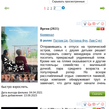
Скрывать просмотренные
1
2
3
смотреть
инте
Время
(2021)
Криминал
В ролях
:
Патрик Це
,
Петрина Фун
,
Лам Сует
Отправившись в отпуск на тропический
остров, семья с двумя детьми решает
последовать совету менеджера отеля и
посетить прекрасный уединенный пляж.
Кроме них на пляже оказываются и другие
постояльцы: семейство с маленькой
дочкой, пара среднего возраста и
популярный рэпер. Но вскоре
расслабленный отдых сменяется паникой,
когда компания обнаруживает труп и
замечает, что дети вдруг начали очень
быстро взрослеть.
Дата выхода фильма: 04.04.2021
Скачать
Дата добавления: 13.09.2023
смотреть
инте