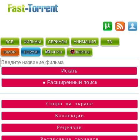
ВСЁ
ФИЛЬМЫ
СЕРИАЛЫ
АНИМАЦИЯ
ТВ
ЮМОР
ФОРУМ
ИГРЫ
КЛИПЫ
● Расширенный поиск
Скоро на экране
Коллекции
Рецензии
Расписание сериалов