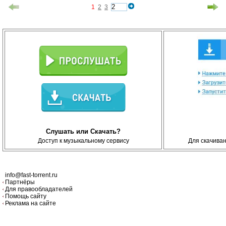
1
2
3
Слушать или Скачать?
Доступ к музыкальному сервису
Для скачива
info@fast-torrent.ru
Партнёры
Для правообладателей
Помощь сайту
Реклама на сайте