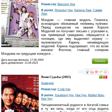
Режиссер
:
Винсент Кок
В ролях
:
Рональд Чэн
,
Карена Лам
,
Сэмми
Люн
Мэндом — главная модель Гонконга,
всенародно обожаемый любимец публики.
Перед конкурсом на звание Короля
Моделей он получает письмо с угрозами и,
как примерный гражданин, обращается в
полицию, где ему выделяют охрану —
мужиковатую Карену, ненавидящую
моделей. Карена подозревает, что во всем
виноват Фэнтези, главный соперник
Мэндома на грядущем конкурсе...
Дата выхода фильма: 17.06.2004
Скачать
Дата добавления: 13.09.2023
смотреть
инте
Воин Судьбы
(2003)
Комедия
Режиссер
:
Стив Чэн
В ролях
:
Альфред Чун
,
Ник Чун
,
Майкл Ман-
Кин Чоу
Четырехмонетный родился в богатой семье
в ту же ночь, когда от его отца родила