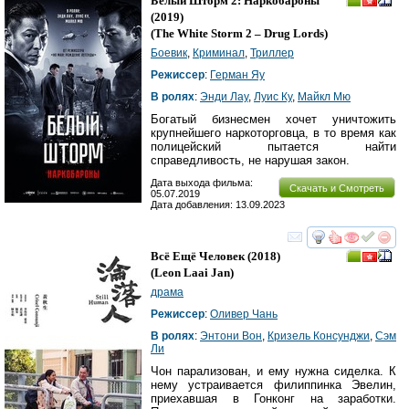
Белый Шторм 2: Наркобароны
(2019)
(
The White Storm 2 – Drug Lords
)
Боевик
,
Криминал
,
Триллер
Режиссер
:
Герман Яу
В ролях
:
Энди Лау
,
Луис Ку
,
Майкл Мю
Богатый бизнесмен хочет уничтожить
крупнейшего наркоторговца, в то время как
полицейский пытается найти
справедливость, не нарушая закон.
Дата выхода фильма:
Скачать и Смотреть
05.07.2019
Дата добавления: 13.09.2023
смотреть
инте
Всё Ещё Человек
(2018)
(
Leon Laai Jan
)
драма
Режиссер
:
Оливер Чань
В ролях
:
Энтони Вон
,
Кризель Консунджи
,
Сэм
Ли
Чон парализован, и ему нужна сиделка. К
нему устраивается филиппинка Эвелин,
приехавшая в Гонконг на заработки.