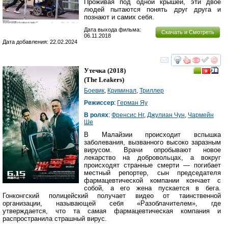
Проживая под одной крышей, эти двое
людей пытаются понять друг друга и
познают и самих себя.
Дата выхода фильма:
Скачать и Смотреть
06.11.2018
Дата добавления: 22.02.2024
смотреть
инте
Утечка
(2018)
(
The Leakers
)
Боевик
,
Криминал
,
Триллер
Режиссер
:
Герман Яу
В ролях
:
Френсис Нг
,
Джулиан Чун
,
Чармейн
Ше
В Малайзии происходит вспышка
заболевания, вызванного высоко заразным
вирусом. Врачи опробывают новое
лекарство на добровольцах, а вокруг
происходят странные смерти — погибает
местный репортер, сын председателя
фармацевтической компании кончает с
собой, а его жена пускается в бега.
Гонконгский полицейский получает видео от таинственной
организации, называющей себя «Разоблачителем», где
утверждается, что та самая фармацевтическая компания и
распространила страшный вирус.