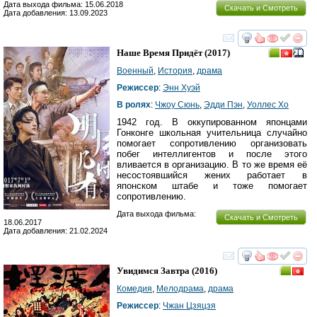
Дата выхода фильма: 15.06.2018
Скачать и Смотреть
Дата добавления: 13.09.2023
смотреть
инте
Наше Время Придёт
(2017)
Военный
,
История
,
драма
Режиссер
:
Энн Хуэй
В ролях
:
Чжоу Сюнь
,
Эдди Пэн
,
Уоллес Хо
1942 год. В оккупированном японцами
Гонконге школьная учительница случайно
помогает сопротивлению организовать
побег интеллигентов и после этого
вливается в организацию. В то же время её
несостоявшийся жених работает в
японском штабе и тоже помогает
сопротивлению.
Дата выхода фильма:
Скачать и Смотреть
18.06.2017
Дата добавления: 21.02.2024
смотреть
инте
Увидимся Завтра
(2016)
Комедия
,
Мелодрама
,
драма
Режиссер
:
Чжан Цзяцзя