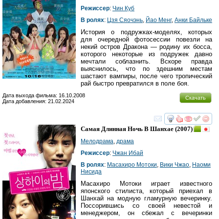
Режиссер
:
Чин Куб
В ролях
:
Цзя Сяочэнь
,
Йао Менг
,
Анки Байльке
История о подружках-моделях, которых
для очередной фотосессии повезли на
некий остров Дракона — родину их босса,
которого некоторые из подружек давно
мечтали соблазнить. Вскоре правда
выяснилось, что по здешним местам
шастают вампиры, после чего тропический
рай быстро превратился в поле боя.
Дата выхода фильма: 16.10.2008
Скачать
Дата добавления: 21.02.2024
смотреть
инте
Самая Длинная Ночь В Шанхае
(2007)
Мелодрама
,
драма
Режиссер
:
Чжан Ибай
В ролях
:
Масахиро Мотоки
,
Вики Чжао
,
Наоми
Нисида
Масахиро Мотоки играет известного
японского стилиста, который приехал в
Шанхай на модную гламурную вечеринку.
Поссорившись со своей невестой и
менеджером, он сбежал с вечеринки