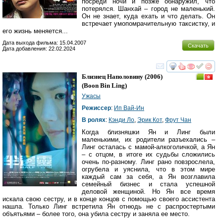
посреди ночи и позже обнаружил, что
потерялся. Шанхай – город не маленький.
Он не знает, куда ехать и что делать. Он
встречает умопомрачительную таксистку, и
его жизнь меняется...
Дата выхода фильма: 15.04.2007
Скачать
Дата добавления: 22.02.2024
смотреть
инте
Близнец Наполовину
(2006)
(
Boon Bin Ling
)
Ужасы
Режиссер
:
Ип Вай-Ин
В ролях
:
Кэнди Ло
,
Эрик Кот
,
Фрут Чан
Когда близняшки Ян и Линг были
маленькими, их родители разъехались –
Линг осталась с мамой-алкоголичкой, а Ян
– с отцом, в итоге их судьбы сложились
очень по-разному. Линг рано повзрослела,
огрубела и уяснила, что в этом мире
каждый сам за себя, а Ян возглавила
семейный бизнес и стала успешной
деловой женщиной. Но Ян все время
искала свою сестру, и в конце концов с помощью своего ассистента
нашла. Только Линг встретила Ян отнюдь не с распростертыми
объятьями – более того, она убила сестру и заняла ее место.