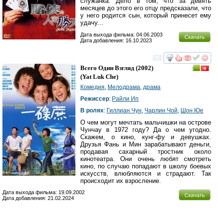
служанка. Дело в том, что за девять
месяцев до этого его отцу предсказали, что
у него родится сын, который принесет ему
удачу...
Дата выхода фильма: 04.06.2003
Скачать
Дата добавления: 16.10.2023
смотреть
инте
Всего Один Взгляд
(2002)
(
Yat Luk Che
)
Комедия
,
Мелодрама
,
драма
Режиссер
:
Райли Ип
В ролях
:
Гиллиан Чун
,
Чарлин Чой
,
Шон Юе
О чем могут мечтать мальчишки на острове
Чунчау в 1972 году? Да о чем угодно.
Скажем, о кино, кунг-фу и девушках.
Друзья Фань и Мин зарабатывают деньги,
продавая сахарный тростник около
кинотеатра. Они очень любят смотреть
кино, по случаю попадают в школу боевых
искусств, влюбляются и страдают. Так
происходит их взросление.
Дата выхода фильма: 19.09.2002
Скачать
Дата добавления: 21.02.2024