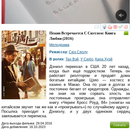
смотреть
инте
Пекин Встречается С Сиэтлом: Книга
Любви
(2016)
Мелодрама
Режиссер
:
Сюэ Сяолу
В ролях
:
Тан Вэй
,
У Сюбо
,
Кара Хуэй
Дэниэл переехал в США 20 лет назад,
когда был ещё подростком. Теперь он
работает риэлтором и продаёт дома
богатым китайцам. Цзяо — хостесс в
казино в Макао. Она по уши в долгах и
постоянно бегает от кредиторов. Однажды,
не зная на ком сорвать злость за
постоянные проигрыши, она отправляет
книгу «Черинг Кросс Роуд, 84» («книга» на
китайском звучит так же как и «проигрывать») по случайному адресу.
Посылка приходит к Дэниэлу, и у двух одиноких сердец
завязывается переписка.
Дата выхода фильма: 29.04.2016
Скачать
Дата добавления: 16.10.2023