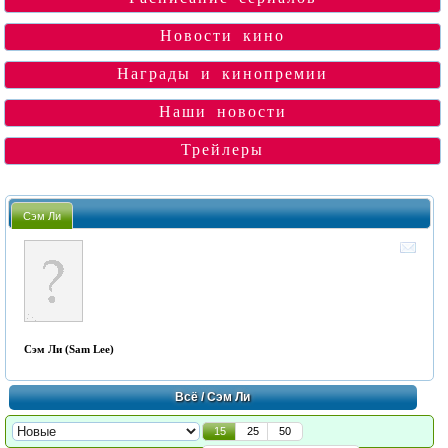
Новости кино
Награды и кинопремии
Наши новости
Трейлеры
Сэм Ли
Сэм Ли (Sam Lee)
Всё
/ Сэм Ли
15
25
50