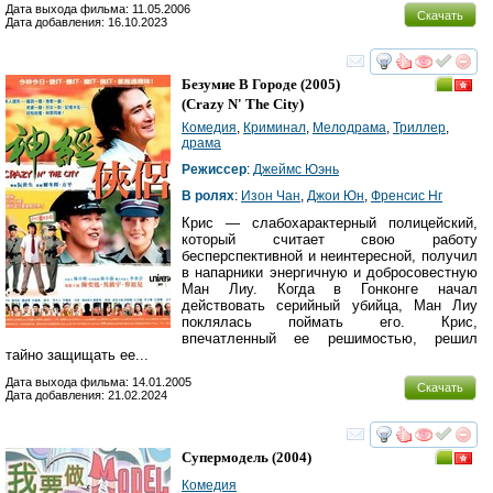
Дата выхода фильма: 11.05.2006
Скачать
Дата добавления: 16.10.2023
смотреть
инте
Безумие В Городе
(2005)
(
Crazy N' The City
)
Комедия
,
Криминал
,
Мелодрама
,
Триллер
,
драма
Режиссер
:
Джеймс Юэнь
В ролях
:
Изон Чан
,
Джои Юн
,
Френсис Нг
Крис — слабохарактерный полицейский,
который считает свою работу
бесперспективной и неинтересной, получил
в напарники энергичную и добросовестную
Ман Лиу. Когда в Гонконге начал
действовать серийный убийца, Ман Лиу
поклялась поймать его. Крис,
впечатленный ее решимостью, решил
тайно защищать ее...
Дата выхода фильма: 14.01.2005
Скачать
Дата добавления: 21.02.2024
смотреть
инте
Супермодель
(2004)
Комедия