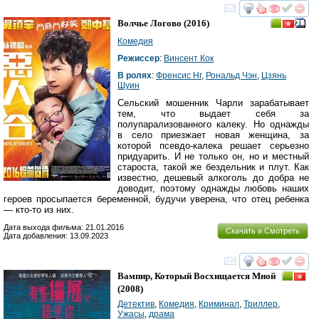
смотреть
инте
Волчье Логово
(2016)
Комедия
Режиссер
:
Винсент Кок
В ролях
:
Френсис Нг
,
Рональд Чэн
,
Цзянь
Шуин
Сельский мошенник Чарли зарабатывает
тем, что выдает себя за
полупарализованного калеку. Но однажды
в село приезжает новая женщина, за
которой псевдо-калека решает серьезно
придуарить. И не только он, но и местный
староста, такой же бездельник и плут. Как
известно, дешевый алкоголь до добра не
доводит, поэтому однажды любовь наших
героев просыпается беременной, будучи уверена, что отец ребенка
— кто-то из них.
Дата выхода фильма: 21.01.2016
Скачать и Смотреть
Дата добавления: 13.09.2023
смотреть
инте
Вампир, Который Восхищается Мной
(2008)
Детектив
,
Комедия
,
Криминал
,
Триллер
,
Ужасы
,
драма