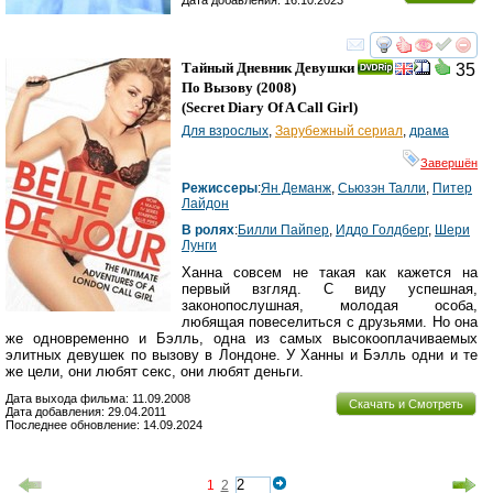
смотреть
инте
Тайный Дневник Девушки
35
По Вызову
(2008)
(
Secret Diary Of A Call Girl
)
Для взрослых
,
Зарубежный сериал
,
драма
Завершён
Режиссеры
:
Ян Деманж
,
Сьюзэн Талли
,
Питер
Лайдон
В ролях
:
Билли Пайпер
,
Иддо Голдберг
,
Шери
Лунги
Ханна совсем не такая как кажется на
первый взгляд. С виду успешная,
законопослушная, молодая особа,
любящая повеселиться с друзьями. Но она
же одновременно и Бэлль, одна из самых высокооплачиваемых
элитных девушек по вызову в Лондоне. У Ханны и Бэлль одни и те
же цели, они любят секс, они любят деньги.
Дата выхода фильма: 11.09.2008
Скачать и Смотреть
Дата добавления: 29.04.2011
Последнее обновление: 14.09.2024
1
2