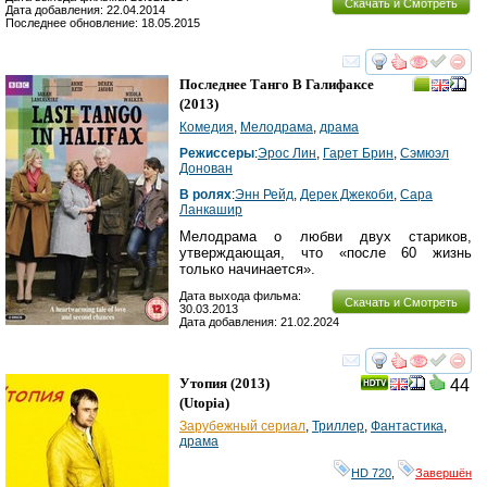
Скачать и Смотреть
Дата добавления: 22.04.2014
Последнее обновление: 18.05.2015
смотреть
инте
Последнее Танго В Галифаксе
(2013)
Комедия
,
Мелодрама
,
драма
Режиссеры
:
Эрос Лин
,
Гарет Брин
,
Сэмюэл
Донован
В ролях
:
Энн Рейд
,
Дерек Джекоби
,
Сара
Ланкашир
Мелодрама о любви двух стариков,
утверждающая, что «после 60 жизнь
только начинается».
Дата выхода фильма:
Скачать и Смотреть
30.03.2013
Дата добавления: 21.02.2024
смотреть
инте
Утопия
(2013)
44
(
Utopia
)
Зарубежный сериал
,
Триллер
,
Фантастика
,
драма
HD 720
,
Завершён