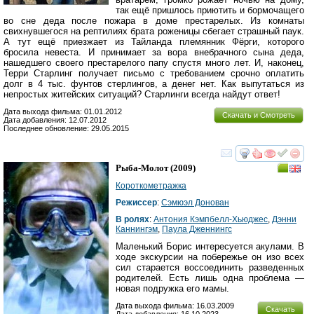
так ещё пришлось приютить и бормочащего
во сне деда после пожара в доме престарелых. Из комнаты
свихнувшегося на рептилиях брата роженицы сбегает страшный паук.
А тут ещё приезжает из Тайланда племянник Фёрги, которого
бросила невеста. И принимает за вора внебрачного сына деда,
нашедшего своего престарелого папу спустя много лет. И, наконец,
Терри Старлинг получает письмо с требованием срочно оплатить
долг в 4 тыс. фунтов стерлингов, а денег нет. Как выпутаться из
непростых житейских ситуаций? Старлинги всегда найдут ответ!
Дата выхода фильма: 01.01.2012
Скачать и Смотреть
Дата добавления: 12.07.2012
Последнее обновление: 29.05.2015
смотреть
инте
Рыба-Молот
(2009)
Короткометражка
Режиссер
:
Сэмюэл Донован
В ролях
:
Антония Кэмпбелл-Хьюджес
,
Дэнни
Каннингэм
,
Паула Дженнингс
Маленький Борис интересуется акулами. В
ходе экскурсии на побережье он изо всех
сил старается воссоединить разведенных
родителей. Есть лишь одна проблема —
новая подружка его мамы.
Дата выхода фильма: 16.03.2009
Скачать
Дата добавления: 16.10.2023