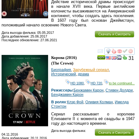
Действие исторической драмы происходит
в начале XVII века. Первые английские
колонисты высаживаются на Американский
континент, чтобы создать здесь поселения.
В 1607 году был основан Джеймстаун,
положивший начало освоению Нового Света.
Дата выхода фильма: 05.05.2017
Скачать и Смотреть
Дата добавления: 25.06.2017
Последнее обновление: 27.06.2021
смотреть
инте
Корона
(2016)
31
(
The Crown
)
Биография
,
Зарубежный сериал
,
Исторический
,
драма
HD 1080
,
HD 720
,
to be continued...
Режиссеры
:
Бенжамин Карон
,
Стивен Долдри
,
Бенджамин Карон
В ролях
:
Клэр Фой
,
Оливия Колман
,
Имелда
Стонтон
Сериал рассказывает о королеве
Елизавете II с момента её свадьбы в 1947
году до настоящего времени.
Дата выхода фильма:
Скачать и Смотреть
04.11.2016
Дата добавления: 20.11.2016