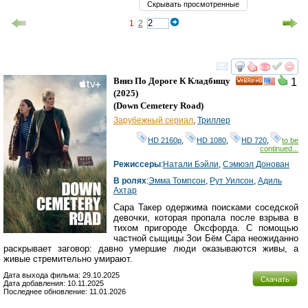
Скрывать просмотренные
1
2
смотреть
инте
Вниз По Дороге К Кладбищу
1
HD
(2025)
(
Down Cemetery Road
)
Зарубежный сериал
,
Триллер
HD 2160р
,
HD 1080
,
HD 720
,
to be
continued...
Режиссеры
:
Натали Бэйли
,
Сэмюэл Донован
В ролях
:
Эмма Томпсон
,
Рут Уилсон
,
Адиль
Ахтар
Сара Такер одержима поисками соседской
девочки, которая пропала после взрыва в
тихом пригороде Оксфорда. С помощью
частной сыщицы Зои Бём Сара неожиданно
раскрывает заговор: давно умершие люди оказываются живы, а
живые стремительно умирают.
Дата выхода фильма: 29.10.2025
Скачать
Дата добавления: 10.11.2025
Последнее обновление: 11.01.2026