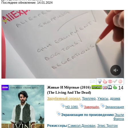
Последнее обновление: 14.01.2024
смотреть
инте
Живые И Мёртвые
(2016)
14
(
The Living And The Dead
)
Зарубежный сериал
,
Триллер
,
Ужасы
,
драма
HD 1080
,
Завершён
,
Экранизация
Экранизация по произведению
:
Эшли
Фароа
Режиссеры
:
Сэмюэл Донован
,
Элис Тротон