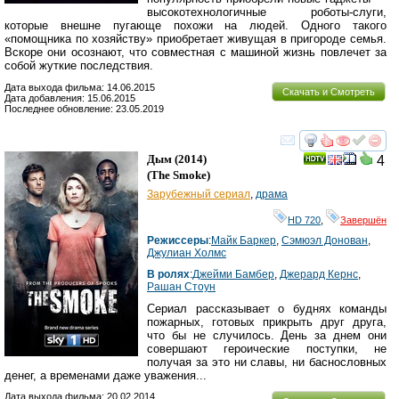
высокотехнологичные роботы-слуги,
которые внешне пугающе похожи на людей. Одного такого
«помощника по хозяйству» приобретает живущая в пригороде семья.
Вскоре они осознают, что совместная с машиной жизнь повлечет за
собой жуткие последствия.
Дата выхода фильма: 14.06.2015
Скачать и Смотреть
Дата добавления: 15.06.2015
Последнее обновление: 23.05.2019
смотреть
инте
Дым
(2014)
4
(
The Smoke
)
Зарубежный сериал
,
драма
HD 720
,
Завершён
Режиссеры
:
Майк Баркер
,
Сэмюэл Донован
,
Джулиан Холмс
В ролях
:
Джейми Бамбер
,
Джерард Кернс
,
Рашан Стоун
Сериал рассказывает о буднях команды
пожарных, готовых прикрыть друг друга,
что бы не случилось. День за днем они
совершают героические поступки, не
получая за это ни славы, ни баснословных
денег, а временами даже уважения...
Дата выхода фильма: 20.02.2014