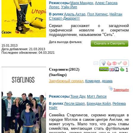
Режиссеры
:
Марк Манден
,
Алекс Гарсиа
Лопес
,
Уэйн Йип
В ролях
:
Адиль Ахтар
,
Пол Хиггинс
,
Нейтан
Стюарт-Джарретт
Сериал расскажет о загадочной
графической новелле и секретном
подразделении, называемом "Сеть".
Дата выхода фильма:
Скачать и Смотреть
15.01.2013
Дата добавления: 21.03.2013
Последнее обновление: 04.03.2021
смотреть
инте
Старлинги
(2012)
1
(
Starlings
)
Зарубежный сериал
,
Комедия
,
драма
Завершён
Режиссеры
:
Тони Дау
,
Мэтт Липси
В ролях
:
Лесли Шарп
,
Брендан Койл
,
Ребекка
Найт
Семейка Старлингов, скромно живущая в
городке Мэтлок в самом центре Англии, не
может уснуть. Мало того, что дочь главы
семейства, мечтающая стать футбольным
вратарём, громко рожает ночью на дому,