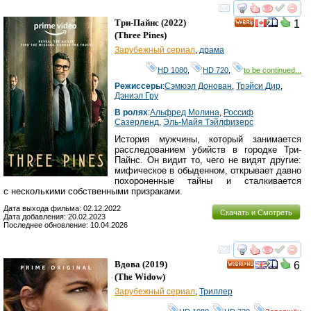
смотреть
инте
Три-Пайнс
(2022)
1
(
Three Pines
)
Зарубежный сериал
,
драма
HD 1080
,
HD 720
,
to be continued...
Режиссеры
:
Сэмюэл Донован
,
Трэйси Дир
,
Дэниэл Гру
В ролях
:
Альфред Молина
,
Россиф
Сазерленд
,
Эль-Майя Тэйлфизерс
История мужчины, который занимается
расследованием убийств в городке Три-
Пайнс. Он видит то, чего не видят другие:
мифическое в обыденном, открывает давно
похороненные тайны и сталкивается
с несколькими собственными призраками.
Дата выхода фильма: 02.12.2022
Скачать и Смотреть
Дата добавления: 20.02.2023
Последнее обновление: 10.04.2026
смотреть
инте
Вдова
(2019)
6
HD
(
The Widow
)
Зарубежный сериал
,
Триллер