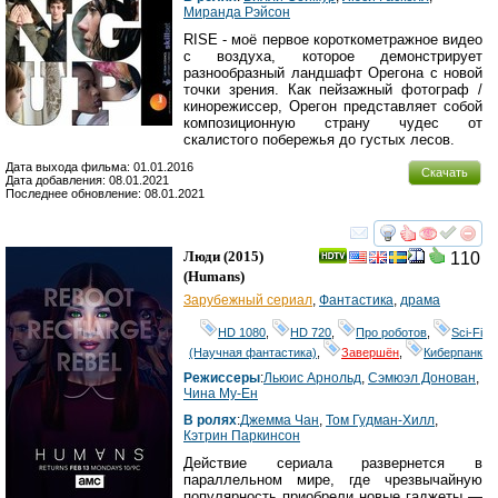
Миранда Рэйсон
RISE - моё первое короткометражное видео
с воздуха, которое демонстрирует
разнообразный ландшафт Орегона с новой
точки зрения. Как пейзажный фотограф /
кинорежиссер, Орегон представляет собой
композиционную страну чудес от
скалистого побережья до густых лесов.
Дата выхода фильма: 01.01.2016
Скачать
Дата добавления: 08.01.2021
Последнее обновление: 08.01.2021
смотреть
инте
Люди
(2015)
110
(
Humans
)
Зарубежный сериал
,
Фантастика
,
драма
HD 1080
,
HD 720
,
Про роботов
,
Sci-Fi
(Научная фантастика)
,
Завершён
,
Киберпанк
Режиссеры
:
Льюис Арнольд
,
Сэмюэл Донован
,
Чина Му-Ен
В ролях
:
Джемма Чан
,
Том Гудман-Хилл
,
Кэтрин Паркинсон
Действие сериала развернется в
параллельном мире, где чрезвычайную
популярность приобрели новые гаджеты —