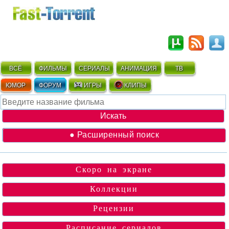
ВСЁ
ФИЛЬМЫ
СЕРИАЛЫ
АНИМАЦИЯ
ТВ
ЮМОР
ФОРУМ
ИГРЫ
КЛИПЫ
● Расширенный поиск
Скоро на экране
Коллекции
Рецензии
Расписание сериалов