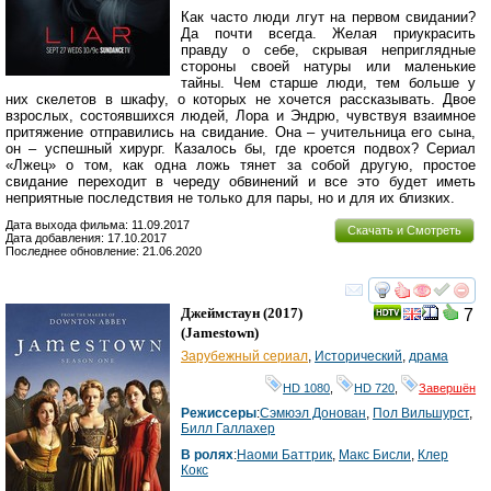
Как часто люди лгут на первом свидании?
Да почти всегда. Желая приукрасить
правду о себе, скрывая неприглядные
стороны своей натуры или маленькие
тайны. Чем старше люди, тем больше у
них скелетов в шкафу, о которых не хочется рассказывать. Двое
взрослых, состоявшихся людей, Лора и Эндрю, чувствуя взаимное
притяжение отправились на свидание. Она – учительница его сына,
он – успешный хирург. Казалось бы, где кроется подвох? Сериал
«Лжец» о том, как одна ложь тянет за собой другую, простое
свидание переходит в череду обвинений и все это будет иметь
неприятные последствия не только для пары, но и для их близких.
Дата выхода фильма: 11.09.2017
Скачать и Смотреть
Дата добавления: 17.10.2017
Последнее обновление: 21.06.2020
смотреть
инте
Джеймстаун
(2017)
7
(
Jamestown
)
Зарубежный сериал
,
Исторический
,
драма
HD 1080
,
HD 720
,
Завершён
Режиссеры
:
Сэмюэл Донован
,
Пол Вильшурст
,
Билл Галлахер
В ролях
:
Наоми Баттрик
,
Макс Бисли
,
Клер
Кокс