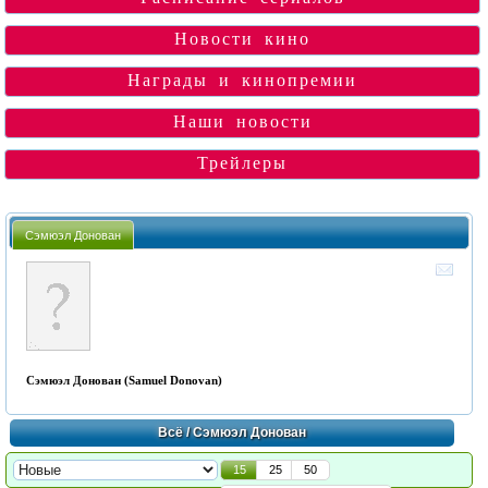
Новости кино
Награды и кинопремии
Наши новости
Трейлеры
Сэмюэл Донован
Сэмюэл Донован (Samuel Donovan)
Всё
/ Сэмюэл Донован
15
25
50