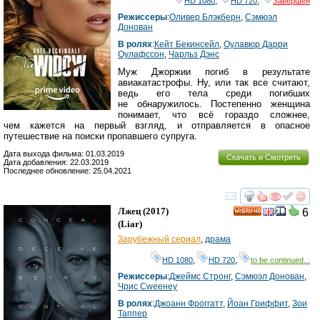
HD 1080
,
HD 720
,
Завершён
Режиссеры
:
Оливер Блэкберн
,
Сэмюэл
Донован
В ролях
:
Кейт Бекинсейл
,
Оулавюр Дарри
Оулафссон
,
Чарльз Дэнс
Муж Джоржии погиб в результате
авиакатастрофы. Ну, или так все считают,
ведь его тела среди погибших
не обнаружилось. Постепенно женщина
понимает, что всё гораздо сложнее,
чем кажется на первый взгляд, и отправляется в опасное
путешествие на поиски пропавшего супруга.
Дата выхода фильма: 01.03.2019
Скачать и Смотреть
Дата добавления: 22.03.2019
Последнее обновление: 25.04.2021
смотреть
инте
Лжец
(2017)
6
HD
(
Liar
)
Зарубежный сериал
,
драма
HD 1080
,
HD 720
,
to be continued...
Режиссеры
:
Джеймс Стронг
,
Сэмюэл Донован
,
Чрис Сwеенеy
В ролях
:
Джоанн Фроггатт
,
Йоан Гриффит
,
Зои
Таппер