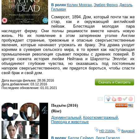
В ролях
:
Колин Морган
,
Эмбер Фернэ
,
Джоэль
Гильман
Сомерсет, 1894. Дом, который почти так же
стар, как и окружающий английский
пейзаж. Блестящая молодая пара
наследует ферму. Они полны решимости вместе начать новую
жизнь. Но их появление в этом затерянном уголке Англии
пробуждает странные, тревожные и опасные сверхъестественные
явления, которые начинают угрожать их браку. Эта драма уходит
корнями в суеверия сельского мира, в то время как наступающая
промышленная революция срывает покровы с древних поверий. В
центре сюжета история любви Нейтана и Шарлотты Эпплби: их
объединяют глубокие чувства, но оказавшись под постоянным
напором сверхъестественного, им придется бороться, чтобы спасти
свой брак и свой дом.
Дата выхода фильма: 28.06.2016
Скачать и Смотреть
Дата добавления: 03.12.2016
Последнее обновление: 01.01.2021
смотреть
инте
Подъём
(2016)
HD
(
Rise
)
Документальный
,
Короткометражный
,
Природа и животные
HD 2160р
,
Видовой
В ролях
:
Билли Сеймур
,
Люси Гаскелл
,