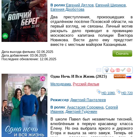
В ролях
:
Евгений Дятлов
,
Евгений Шириков
,
Евгения Дроботова
Два преступления, произошедших в
отдалённом посёлке Псковской области, на
первый взгляд, не связаны. Личный мотив
раскрыть дело приводит в провинцию
московского капитана полиции Виктора
Новикова. Вести дело ему предстоит
вместе с местным майором Казанцевым.
Дата выхода фильма: 02.06.2025
Скачать
Дата добавления: 03.06.2025
Последнее обновление: 12.06.2025
смотреть
инте
Одна Ночь И Вся Жизнь
(2025)
HD
Мелодрама
,
Русский фильм
HD 1080
,
HD 720
Режиссер
:
Дмитрий Пантелеев
В ролях
:
Анастасия Сорокина
,
Сергей
Иванюк
,
Дмитрий Гудочкин
В школе Павел был незаметным тихоней,
влюблённым в первую красавицу класса
Елену. Но она выбрала яркого и дерзкого
Егора и вышла за него замуж. Теперь её