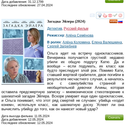
Дата добавления: 31.12.1799
Последнее обновление: 27.04.2024
смотреть
инте
Загадка Эйлера
(2024)
Детектив
,
Русский фильм
Режиссер
:
Алёна Семёнова
В ролях
:
Алёна Коломина
,
Елена Валюшкина
,
Сергей Загребнев
Ольга идет на встречу одноклассников.
Вечеринка получается грустной: недавно
убили их общую подругу Катю. Да и
вообще – если подумать, их класс как
будто преследует злой рок. Помимо Кати,
ставшей жертвой грабителя, двое погибли в
результате несчастного случая, а началось
все с самоубийства странной и
необщительной девочки Алины, которая
оставила предсмертную записку – мнемоническое стихотворение к
шахматной загадке Эйлера. Вскоре умирает еще один одноклассник,
и Ольга понимает, что этот ряд смертей не случаен: убийца «ходит
конем», используя класс, как шахматную доску. Успеет ли она
вычислить убийцу до того, как он нанесет новый удар?
Дата выхода фильма: 11.05.2024
Скачать
Дата добавления: 12.05.2024
Последнее обновление: 12.05.2024