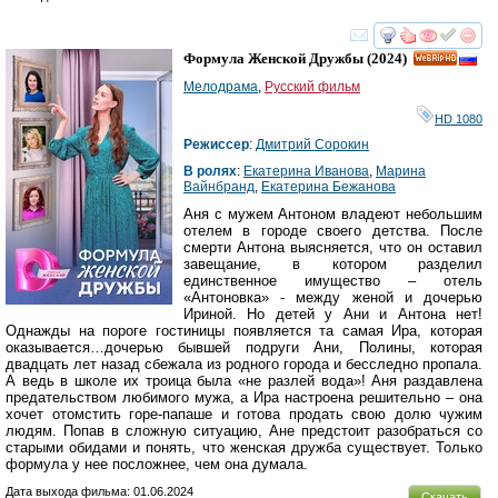
смотреть
инте
Формула Женской Дружбы
(2024)
HD
Мелодрама
,
Русский фильм
HD 1080
Режиссер
:
Дмитрий Сорокин
В ролях
:
Екатерина Иванова
,
Марина
Вайнбранд
,
Екатерина Бежанова
Аня с мужем Антоном владеют небольшим
отелем в городе своего детства. После
смерти Антона выясняется, что он оставил
завещание, в котором разделил
единственное имущество – отель
«Антоновка» - между женой и дочерью
Ириной. Но детей у Ани и Антона нет!
Однажды на пороге гостиницы появляется та самая Ира, которая
оказывается…дочерью бывшей подруги Ани, Полины, которая
двадцать лет назад сбежала из родного города и бесследно пропала.
А ведь в школе их троица была «не разлей вода»! Аня раздавлена
предательством любимого мужа, а Ира настроена решительно – она
хочет отомстить горе-папаше и готова продать свою долю чужим
людям. Попав в сложную ситуацию, Ане предстоит разобраться со
старыми обидами и понять, что женская дружба существует. Только
формула у нее посложнее, чем она думала.
Дата выхода фильма: 01.06.2024
Скачать