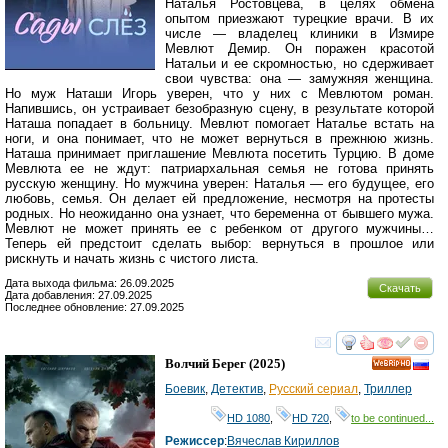
Наталья Ростовцева, в целях обмена
опытом приезжают турецкие врачи. В их
числе — владелец клиники в Измире
Мевлют Демир. Он поражен красотой
Натальи и ее скромностью, но сдерживает
свои чувства: она — замужняя женщина.
Но муж Наташи Игорь уверен, что у них с Мевлютом роман.
Напившись, он устраивает безобразную сцену, в результате которой
Наташа попадает в больницу. Мевлют помогает Наталье встать на
ноги, и она понимает, что не может вернуться в прежнюю жизнь.
Наташа принимает приглашение Мевлюта посетить Турцию. В доме
Мевлюта ее не ждут: патриархальная семья не готова принять
русскую женщину. Но мужчина уверен: Наталья — его будущее, его
любовь, семья. Он делает ей предложение, несмотря на протесты
родных. Но неожиданно она узнает, что беременна от бывшего мужа.
Мевлют не может принять ее с ребенком от другого мужчины…
Теперь ей предстоит сделать выбор: вернуться в прошлое или
рискнуть и начать жизнь с чистого листа.
Дата выхода фильма: 26.09.2025
Скачать
Дата добавления: 27.09.2025
Последнее обновление: 27.09.2025
смотреть
инте
Волчий Берег
(2025)
HD
Боевик
,
Детектив
,
Русский сериал
,
Триллер
HD 1080
,
HD 720
,
to be continued...
Режиссер
:
Вячеслав Кириллов