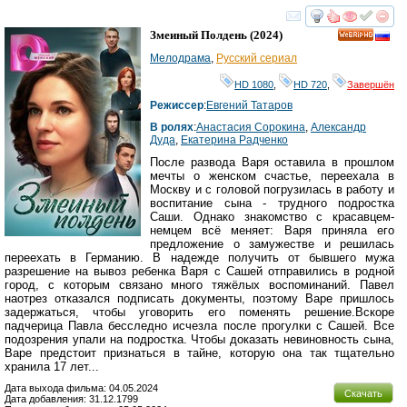
смотреть
инте
Змеиный Полдень
(2024)
HD
Мелодрама
,
Русский сериал
HD 1080
,
HD 720
,
Завершён
Режиссер
:
Евгений Татаров
В ролях
:
Анастасия Сорокина
,
Александр
Дуда
,
Екатерина Радченко
После развода Варя оставила в прошлом
мечты о женском счастье, переехала в
Москву и с головой погрузилась в работу и
воспитание сына - трудного подростка
Саши. Однако знакомство с красавцем-
немцем всё меняет: Варя приняла его
предложение о замужестве и решилась
переехать в Германию. В надежде получить от бывшего мужа
разрешение на вывоз ребенка Варя с Сашей отправились в родной
город, с которым связано много тяжёлых воспоминаний. Павел
наотрез отказался подписать документы, поэтому Варе пришлось
задержаться, чтобы уговорить его поменять решение.Вскоре
падчерица Павла бесследно исчезла после прогулки с Сашей. Все
подозрения упали на подростка. Чтобы доказать невиновность сына,
Варе предстоит признаться в тайне, которую она так тщательно
хранила 17 лет...
Дата выхода фильма: 04.05.2024
Скачать
Дата добавления: 31.12.1799