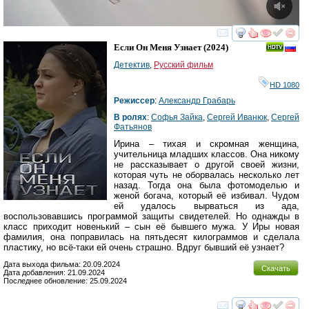
смотреть
инте
Если Он Меня Узнает
(2024)
Детектив
,
Русский фильм
HD 1080
Режиссер
:
Александр Грабарь
В ролях
:
Софья Зайка
,
Сергей Иванюк
,
Сергей
Фатьянов
Ирина – тихая и скромная женщина,
учительница младших классов. Она никому
не рассказывает о другой своей жизни,
которая чуть не оборвалась несколько лет
назад. Тогда она была фотомоделью и
женой богача, который её избивал. Чудом
ей удалось вырваться из ада,
воспользовавшись программой защиты свидетелей. Но однажды в
класс приходит новенький – сын её бывшего мужа. У Иры новая
фамилия, она поправилась на пятьдесят килограммов и сделала
пластику, но всё-таки ей очень страшно. Вдруг бывший её узнает?
Дата выхода фильма: 20.09.2024
Скачать
Дата добавления: 21.09.2024
Последнее обновление: 25.09.2024