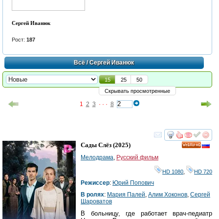
Сергей Иванюк
Рост:
187
Всё
/ Сергей Иванюк
15
25
50
Скрывать просмотренные
1
2
3
· · ·
8
смотреть
инте
Сады Слёз
(2025)
HD
Мелодрама
,
Русский фильм
HD 1080
,
HD 720
Режиссер
:
Юрий Попович
В ролях
:
Мария Палей
,
Алим Хоконов
,
Сергей
Шароватов
В больницу, где работает врач-педиатр