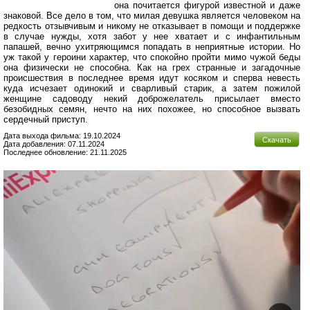
она почитается фигурой известной и даже
знаковой. Все дело в том, что милая девушка является человеком на
редкость отзывчивым и никому не отказывает в помощи и поддержке
в случае нужды, хотя забот у нее хватает и с инфантильным
папашей, вечно ухитряющимся попадать в неприятные истории. Но
уж такой у героини характер, что спокойно пройти мимо чужой беды
она физически не способна. Как на грех странные и загадочные
происшествия в последнее время идут косяком и сперва невесть
куда исчезает одинокий и сварливый старик, а затем пожилой
женщине садоводу некий доброжелатель присылает вместо
безобидных семян, нечто на них похожее, но способное вызвать
сердечный приступ.
Дата выхода фильма: 19.10.2024
Скачать
Дата добавления: 07.11.2024
Последнее обновление: 21.11.2025