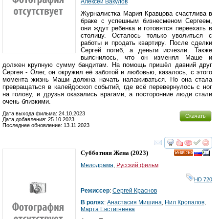
Алексей Вакулов
Журналистка Мария Кравцова счастлива в
браке с успешным бизнесменом Сергеем,
они ждут ребенка и готовятся переехать в
столицу. Осталось только уволиться с
работы и продать квартиру. После сделки
Сергей погиб, а деньги исчезли. Также
выяснилось, что он изменял Маше и
должен крупную сумму бандитам. На помощь пришёл давний друг
Сергея - Олег, он окружил её заботой и любовью, казалось, с этого
момента жизнь Маши должна начать налаживаться. Но она стала
превращаться в калейдоскоп событий, где всё перевернулось с ног
на голову, и друзья оказались врагами, а посторонние люди стали
очень близкими.
Дата выхода фильма: 24.10.2023
Скачать
Дата добавления: 25.10.2023
Последнее обновление: 13.11.2023
смотреть
инте
Субботняя Жена
(2023)
HD
Мелодрама
,
Русский фильм
HD 720
Режиссер
:
Сергей Краснов
В ролях
:
Анастасия Мишина
,
Нил Кропалов
,
Марта Евстигнеева