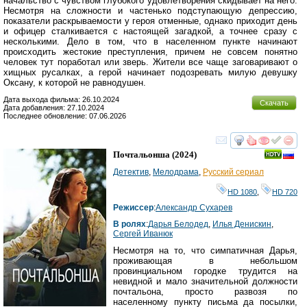
начальство с чувством глубокого удовлетворения скидывает на него.
Несмотря на сложности и частенько подступающую депрессию,
показатели раскрываемости у героя отменные, однако приходит день
и офицер сталкивается с настоящей загадкой, а точнее сразу с
несколькими. Дело в том, что в населенном пункте начинают
происходить жестокие преступления, причем не совсем понятно
человек тут поработал или зверь. Жители все чаще заговаривают о
хищных русалках, а герой начинает подозревать милую девушку
Оксану, к которой не равнодушен.
Дата выхода фильма: 26.10.2024
Скачать
Дата добавления: 27.10.2024
Последнее обновление: 07.06.2026
смотреть
инте
Почтальонша
(2024)
Детектив
,
Мелодрама
,
Русский сериал
HD 1080
,
HD 720
Режиссер
:
Александр Сухарев
В ролях
:
Дарья Белодед
,
Илья Денискин
,
Сергей Иванюк
Несмотря на то, что симпатичная Дарья,
проживающая в небольшом
провинциальном городке трудится на
невидной и мало значительной должности
почтальона, просто развозя по
населенному пункту письма да посылки,