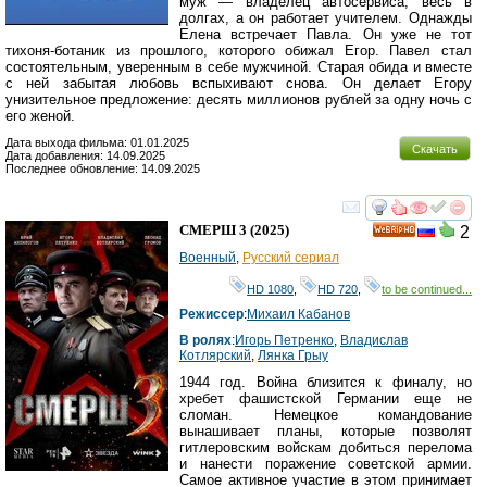
муж — владелец автосервиса, весь в
долгах, а он работает учителем. Однажды
Елена встречает Павла. Он уже не тот
тихоня-ботаник из прошлого, которого обижал Егор. Павел стал
состоятельным, уверенным в себе мужчиной. Старая обида и вместе
с ней забытая любовь вспыхивают снова. Он делает Егору
унизительное предложение: десять миллионов рублей за одну ночь с
его женой.
Дата выхода фильма: 01.01.2025
Скачать
Дата добавления: 14.09.2025
Последнее обновление: 14.09.2025
смотреть
инте
СМЕРШ 3
(2025)
2
HD
Военный
,
Русский сериал
HD 1080
,
HD 720
,
to be continued...
Режиссер
:
Михаил Кабанов
В ролях
:
Игорь Петренко
,
Владислав
Котлярский
,
Лянка Грыу
1944 год. Война близится к финалу, но
хребет фашистской Германии еще не
сломан. Немецкое командование
вынашивает планы, которые позволят
гитлеровским войскам добиться перелома
и нанести поражение советской армии.
Самое активное участие в этом принимает