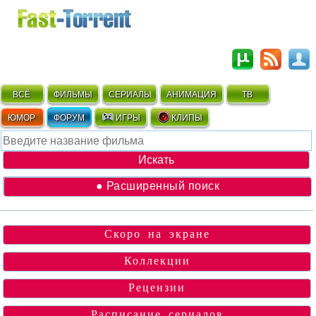
ВСЁ
ФИЛЬМЫ
СЕРИАЛЫ
АНИМАЦИЯ
ТВ
ЮМОР
ФОРУМ
ИГРЫ
КЛИПЫ
● Расширенный поиск
Скоро на экране
Коллекции
Рецензии
Расписание сериалов