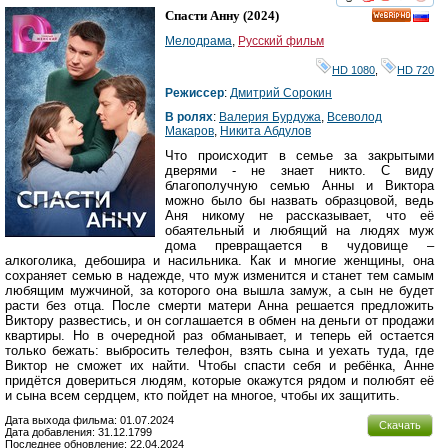
смотреть
инте
Спасти Анну
(2024)
HD
Мелодрама
,
Русский фильм
HD 1080
,
HD 720
Режиссер
:
Дмитрий Сорокин
В ролях
:
Валерия Бурдужа
,
Всеволод
Макаров
,
Никита Абдулов
Что происходит в семье за закрытыми
дверями - не знает никто. С виду
благополучную семью Анны и Виктора
можно было бы назвать образцовой, ведь
Аня никому не рассказывает, что её
обаятельный и любящий на людях муж
дома превращается в чудовище –
алкоголика, дебошира и насильника. Как и многие женщины, она
сохраняет семью в надежде, что муж изменится и станет тем самым
любящим мужчиной, за которого она вышла замуж, а сын не будет
расти без отца. После смерти матери Анна решается предложить
Виктору развестись, и он соглашается в обмен на деньги от продажи
квартиры. Но в очередной раз обманывает, и теперь ей остается
только бежать: выбросить телефон, взять сына и уехать туда, где
Виктор не сможет их найти. Чтобы спасти себя и ребёнка, Анне
придётся довериться людям, которые окажутся рядом и полюбят её
и сына всем сердцем, кто пойдет на многое, чтобы их защитить.
Дата выхода фильма: 01.07.2024
Скачать
Дата добавления: 31.12.1799
Последнее обновление: 22.04.2024