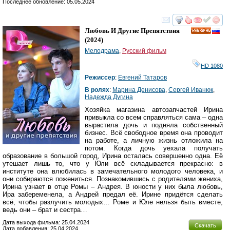
Последнее обновление: 05.05.2024
смотреть
инте
Любовь И Другие Препятствия
HD
(2024)
Мелодрама
,
Русский фильм
HD 1080
Режиссер
:
Евгений Татаров
В ролях
:
Марина Денисова
,
Сергей Иванюк
,
Надежда Дугина
Хозяйка магазина автозапчастей Ирина
привыкла со всем справляться сама – одна
вырастила дочь и подняла собственный
бизнес. Всё свободное время она проводит
на работе, а личную жизнь отложила на
потом. Когда дочь уехала получать
образование в большой город, Ирина осталась совершенно одна. Её
утешает лишь то, что у Юли всё складывается прекрасно: в
институте она влюбилась в замечательного молодого человека, и
они собираются пожениться. Познакомившись с родителями жениха,
Ирина узнает в отце Ромы – Андрея. В юности у них была любовь,
Ира забеременела, а Андрей предал её. Ирине придётся сделать
всё, чтобы разлучить молодых… Роме и Юле нельзя быть вместе,
ведь они – брат и сестра…
Дата выхода фильма: 25.04.2024
Скачать
Дата добавления: 25.04.2024