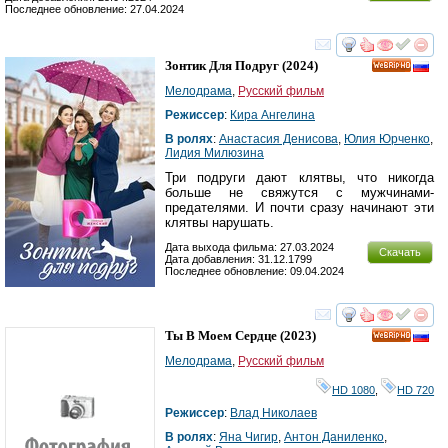
Последнее обновление: 27.04.2024
смотреть
инте
Зонтик Для Подруг
(2024)
HD
Мелодрама
,
Русский фильм
Режиссер
:
Кира Ангелина
В ролях
:
Анастасия Денисова
,
Юлия Юрченко
,
Лидия Милюзина
Три подруги дают клятвы, что никогда
больше не свяжутся с мужчинами-
предателями. И почти сразу начинают эти
клятвы нарушать.
Дата выхода фильма: 27.03.2024
Скачать
Дата добавления: 31.12.1799
Последнее обновление: 09.04.2024
смотреть
инте
Ты В Моем Сердце
(2023)
HD
Мелодрама
,
Русский фильм
HD 1080
,
HD 720
Режиссер
:
Влад Николаев
В ролях
:
Яна Чигир
,
Антон Даниленко
,