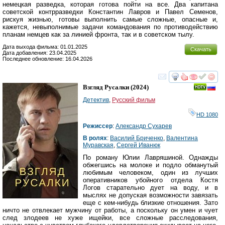
немецкая разведка, которая готова пойти на все. Два капитана
советской контрразведки Константин Лавров и Павел Семенов,
рискуя жизнью, готовы выполнить самые сложные, опасные и,
кажется, невыполнимые задачи командования по противодействию
планам немцев как за линией фронта, так и в советском тылу.
Дата выхода фильма: 01.01.2025
Скачать
Дата добавления: 23.04.2025
Последнее обновление: 16.04.2026
смотреть
инте
Взгляд Русалки
(2024)
Детектив
,
Русский фильм
HD 1080
Режиссер
:
Александр Сухарев
В ролях
:
Василий Бриченко
,
Валентина
Муравская
,
Сергей Иванюк
По роману Юлии Лавряшиной. Однажды
обжегшись на молоке и подло обманутый
любимым человеком, один из лучших
оперативников убойного отдела Костя
Логов старательно дует на воду, и в
мыслях не допуская возможности завязать
еще с кем-нибудь близкие отношения. Зато
ничто не отвлекает мужчину от работы, а поскольку он умен и чует
след злодеев не хуже ищейки, все сложные расследования,