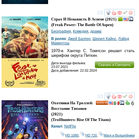
смотреть
инте
Страх И Ненависть В Аспене
(2021)
(
Freak Power: The Battle Of Aspen
)
Биография
,
Комедия
,
драма
В ролях
:
Джей Балгер
,
Шерил Хайнс
,
Лэйрд
Макинтош
1970-е. Хантер С. Томпсон решает стать
шерифом округа Питкин.
Дата выхода фильма:
Скачать и Смотреть
23.07.2021
Дата добавления: 22.02.2024
смотреть
инте
Охотники На Троллей:
6
HD
Восстание Титанов
(2021)
(
Trollhunters: Rise Of The Titans
)
Канал
:
NetFlix
HD 1080
,
HD 720
,
Маги и Волшебники