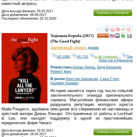
известной актрисы.
Дата выхода фильма: 29.03.2017
Скачать и Смотреть
Дата добавления: 09.09.2017
Последнее обновление: 02.10.2020
смотреть
инте
Хорошая Борьба
(2017)
16
HD
(
The Good Fight
)
Зарубежный сериал
,
драма
HD 1080
,
HD 720
,
to be continued...
,
Про
Юристов и Адвокатов
Режиссеры
:
Аллан Аркуш
,
Брук Кеннеди
,
Роберт Кинг
В ролях
:
Кристин Барански
,
Сара Стил
,
Ньямби Ньямби
История начнётся через год после событий
заключительного эпизода оригинального
сериала. Масштабная финансовая афера
разрушила репутацию молодого юриста
Майи Ринделл, вдобавок обесценив все сбережения её наставницы и
крёстной матери Дианы Локхарт. Отстранённые от работы в Lockhart
& Lee, они находят поддержку в одной из престижнейших
юридических фирм Чикаго.
Дата выхода фильма: 19.02.2017
Скачать и Смотреть
Дата добавления: 18.04.2017