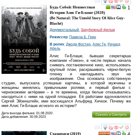
смотреть
инте
Будь Собой: Неизвестная
1
История Алис Ги-Блаше
(2020)
(
Be Natural: The Untold Story Of Alice Guy-
Blaché
)
Документальный
,
Зарубежный фильм
Режиссер
:
Памела Б. Грин
В ролях
:
Джоди Фостер
,
Алис Ги
,
Ричард
Абель
Алис Ги-Блаше, бывшая секретарша
компании «Гомон», в числе первых начала
снимать постановочное кино, использовать
крупный план, раскрашивать чёрно-белую
пленку и накладывать звук на
изображение. Она основала собственную
студию, выпускала успешные картины, в которой мужчины и
женщины менялись привычными ролями, и первый фильм с
чернокожими актёрами – в те времена, когда белые отказывались
находиться с ними на одной площадке. Её работами вдохновлялся
Сергей Эйзенштейн, ими восхищался Альфред Хичкок. Почему же
имя Алис Ги-Блаше исчезло из истории?
Дата выхода фильма: 01.08.2020
Скачать и Смотреть
Дата добавления: 30.09.2023
смотреть
инте
Стамптаун
(2019)
4