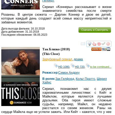
Гилберт
Сериал «Коннеры» рассказывает о жизни
знаменитого семейства после смерти
Розанны. В центре сюжета — Дарлин Коннер и двое ее детей,
которые каждый день создают всей семье массу неприятностей и
забавных моментов.
Дата выхода фильма: 16.10.2018
Скачать и Смотреть
Дата добавления: 31.10.2018
Последнее обновление: 06.05.2023
смотреть
инте
Так Близко
(2018)
HD
(
This Close
)
Зарубежный сериал
,
драма
HD 1080
,
HD 720
,
to be continued...
Режиссер
:
Симон Андреу
В ролях
:
Зак Гилфорд
,
Кольт Праттс
,
Шерил
Хайнс
Сериал, познакомит нас с двумя
харизматичными личностями: с Кейт и
Майклом, которые являются лучшими
друзьями. Оба героя имеют сложные
судьбы, например, Майкл, он недавно
расстался со своим женихом. Раны на
сердце Майкла еще не успели зажить. Или Кейт – кажется, что у нее