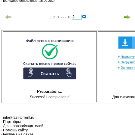
Последнее обновление: 15.09.2024
1
2
3
· · ·
6
Preparation...
Successful completion✅
Для скачива
info@fast-torrent.ru
Партнёры
Для правообладателей
Помощь сайту
Реклама на сайте