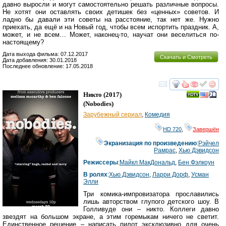
давно выросли и могут самостоятельно решать различные вопросы.
Не хотят они оставлять своих детишек без «ценных» советов. И
ладно бы давали эти советы на расстояние, так нет же. Нужно
приехать, да ещё и на Новый год, чтобы всем испортить праздник. А,
может, и не всем… Может, наконец-то, научат они веселиться по-
настоящему?
Дата выхода фильма: 07.12.2017
Скачать и Смотреть
Дата добавления: 30.01.2018
Последнее обновление: 17.05.2018
смотреть
инте
Никто
(2017)
(
Nobodies
)
Зарубежный сериал
,
Комедия
HD 720
,
Завершён
Экранизация по произведению
:
Рэйчел
Рамрас
,
Хью Дэвидсон
Режиссеры
:
Майкл МакДональд
,
Бен Фэлкоун
В ролях
:
Хью Дэвидсон
,
Ларри Дорф
,
Усман
Элли
Три комика-импровизатора прославились
лишь авторством глупого детского шоу. В
Голливуде они – никто. Коллеги давно
звездят на большом экране, а этим горемыкам ничего не светит.
Единственное решение – написать пилот эксклюзивно для очень