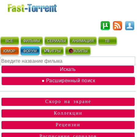
ВСЁ
ФИЛЬМЫ
СЕРИАЛЫ
АНИМАЦИЯ
ТВ
ЮМОР
ФОРУМ
ИГРЫ
КЛИПЫ
● Расширенный поиск
Скоро на экране
Коллекции
Рецензии
Расписание сериалов