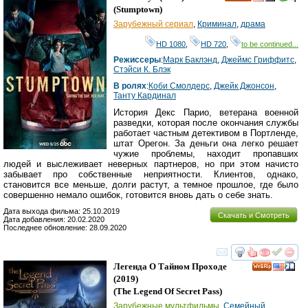
HD
(
Stumptown
)
Зарубежный сериал
,
Криминал
,
драма
HD 1080
,
HD 720
,
to be continued...
Режиссеры
:
Марк Баклэнд
,
Джеймс Гриффитс
,
Стэйси К. Блэк
В ролях
:
Коби Смолдерс
,
Джейк Джонсон
,
Танту Кардинал
История Декс Парио, ветерана военной
разведки, которая после окончания службы
работает частным детективом в Портленде,
штат Орегон. За деньги она легко решает
чужие проблемы, находит пропавших
людей и выслеживает неверных партнеров, но при этом начисто
забывает про собственные неприятности. Клиентов, однако,
становится все меньше, долги растут, а темное прошлое, где было
совершенно немало ошибок, готовится вновь дать о себе знать.
Дата выхода фильма: 25.10.2019
Скачать и Смотреть
Дата добавления: 20.02.2020
Последнее обновление: 28.09.2020
смотреть
инте
Легенда О Тайном Проходе
(2019)
(
The Legend Of Secret Pass
)
Зарубежные мультфильмы
,
Семейный
,