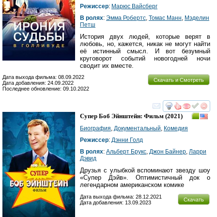
Режиссер
:
Марюс Вайсберг
В ролях
:
Эмма Робертс
,
Томас Манн
,
Мэделин
Петш
История двух людей, которые верят в
любовь, но, кажется, никак не могут найти
её истинный смысл. И вот безумный
круговорот событий новогодней ночи
сводит их вместе.
Дата выхода фильма: 08.09.2022
Скачать и Смотреть
Дата добавления: 24.09.2022
Последнее обновление: 09.10.2022
смотреть
инте
Супер Боб Эйнштейн: Фильм
(2021)
Биография
,
Документальный
,
Комедия
Режиссер
:
Дэнни Голд
В ролях
:
Альберт Брукс
,
Джон Байнер
,
Ларри
Дэвид
Друзья с улыбкой вспоминают звезду шоу
«Супер Дэйв». Оптимистичный док о
легендарном американском комике
Дата выхода фильма: 28.12.2021
Скачать
Дата добавления: 13.09.2023