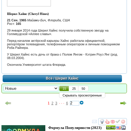
Шерил Хайнс (Cheryl Hines)
21 Сен. 1965
Майами-Бич, Флорида, США
Рост:
165
29 января 2014 года Шерил Хайнс получила собственную звезду на
Голливудской «Аллее славы».
Перед началом актёрской карьеры Хайнс работала официанткой,
репортёром телевидения, телефонным оператором и личным помощником
Роба Райнера.
У Шерил Хайнс есть дочь от брака с Полом Янгом - Кэтрин Роуз Янг (род.
08.03.2004).
Окончила Университет штата Флорида.
Всё
/ Шерил Хайнс
15
25
50
Скрывать просмотренные
1
2
3
· · ·
6
смотреть
инте
Формула Популярности
(2023)