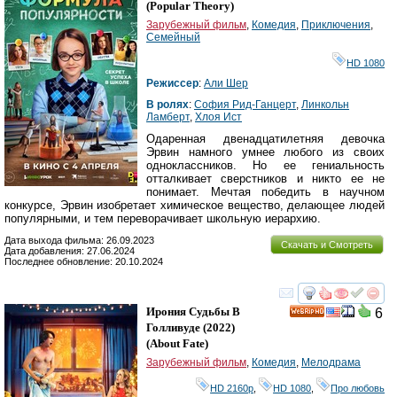
(
Popular Theory
)
Зарубежный фильм
,
Комедия
,
Приключения
,
Семейный
HD 1080
Режиссер
:
Али Шер
В ролях
:
София Рид-Ганцерт
,
Линкольн
Ламберт
,
Хлоя Ист
Одаренная двенадцатилетняя девочка
Эрвин намного умнее любого из своих
одноклассников. Но ее гениальность
отталкивает сверстников и никто ее не
понимает. Мечтая победить в научном
конкурсе, Эрвин изобретает химическое вещество, делающее людей
популярными, и тем переворачивает школьную иерархию.
Дата выхода фильма: 26.09.2023
Скачать и Смотреть
Дата добавления: 27.06.2024
Последнее обновление: 20.10.2024
смотреть
инте
Ирония Судьбы В
6
HD
Голливуде
(2022)
(
About Fate
)
Зарубежный фильм
,
Комедия
,
Мелодрама
HD 2160р
,
HD 1080
,
Про любовь