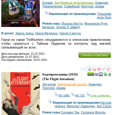
Боевик
,
Зарубежные мультфильмы
,
Комедия
,
Приключения
,
Семейный
,
Фэнтези
,
драма
Экранизация по произведению
:
Гильермо
дель Торо
Режиссеры
:
Йохана Матте
,
Франциско Руис
Веласко
,
Эндрю Л. Шмидт
В ролях
:
Эмиль Хирш
,
Лекси Медрано
,
Чарли Сэкстон
Герои из серии Trollhunters объединяются в эпическом приключении,
чтобы сразиться с Тайным Орденом за контроль над магией,
связывающей их всех.
Дата выхода фильма: 21.07.2021
Скачать и Смотреть
Дата добавления: 21.07.2021
Последнее обновление: 29.07.2021
смотреть
инте
Бортпроводница
(2020)
8
(
The Flight Attendant
)
Детектив
,
Зарубежный сериал
,
Комедия
,
Триллер
,
драма
HD 1080
,
HD 720
,
to be continued...
Экранизация по произведению
:
Натали
Чейдез
,
Мередит Лавендер
,
Лиз Сагал
Режиссеры
:
Сильвер Три
,
Сюзанна Фогель
,