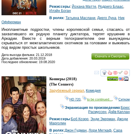
Режиссеры
:
Йохана Матте
,
Родриго Блаас
,
Илэйн Боган
В ролях
:
Татьяна Маслани
,
Диего Луна
,
Ник
Офферман
Инопланетные подростки, члены королевской семьи, спасаясь от
захватившего их родную планету диктатора, терпят крушение в
Аркадии. Вместе с верным телохранителем они вынуждены
скрываться от межгалактических охотников за головами и выживать
под видом простых школьников.
Дата выхода фильма: 21.12.2018
Скачать и Смотреть
Дата добавления: 20.03.2019
Последнее обновление: 19.08.2020
смотреть
инте
Коннеры
(2018)
(
The Conners
)
Зарубежный сериал
,
Комедия
HD 720
,
to be continued...
,
Ситком
Экранизация по произведению
:
Брюс
Расмуссен
,
Дэйв Каплан
Режиссеры
:
Боб Коэрр
,
Энди Экерман
,
Джоди
Марголин
В ролях
:
Джон Гудман
,
Лори Меткаф
,
Сара