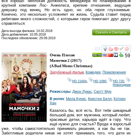
все хорошо: неплохая должность менеджера по планированию в
крупной компании Лос- Анжелеса, крепкие отношения, ведущие
девушку под венец. Но есть одно, но: оба героя глухонемые.
Конечно, это несколько усложняет их жизнь. Судьба ставит перед
ребятами много сложностей, с которыми герои помогают друг другу
справляться.
Дата выхода фильма: 14.02.2018
Скачать и Смотреть
Дата добавления: 10.05.2018
Последнее обновление: 29.09.2019
смотреть
инте
Очень Плохие
59
Мамочки 2
(2017)
(
A Bad Moms Christmas
)
Зарубежный фильм
,
Комедия
,
Приключения
HD 2160р
,
HD 1080
,
HD 720
,
Новогодние
Режиссеры
:
Джон Лукас
,
Скотт Мур
В ролях
:
Мила Кунис
,
Кристен Белл
,
Кэтрин
Хан
Казалось бы, всё есть. Вот тебе шикарный
большой дом, вот мужчина, который любит,
красивые детки, карьера идёт в гору. Что
ещё нужно для счастья? Вроде и взрослый
уже, чтобы самостоятельно принимать решения, а как бы не так.
Заботливые родители никак не хотят принимать того, что дети их