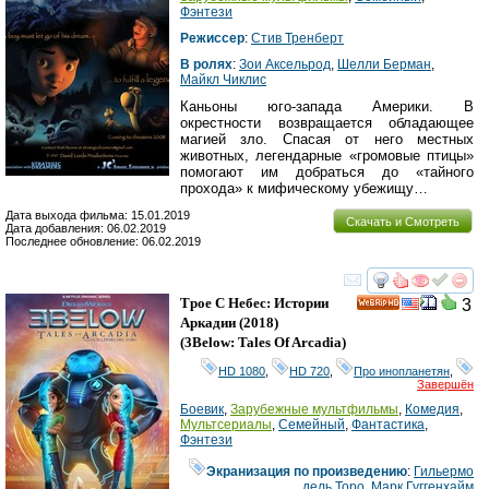
Фэнтези
Режиссер
:
Стив Тренберт
В ролях
:
Зои Аксельрод
,
Шелли Берман
,
Майкл Чиклис
Каньоны юго-запада Америки. В
окрестности возвращается обладающее
магией зло. Спасая от него местных
животных, легендарные «громовые птицы»
помогают им добраться до «тайного
прохода» к мифическому убежищу…
Дата выхода фильма: 15.01.2019
Скачать и Смотреть
Дата добавления: 06.02.2019
Последнее обновление: 06.02.2019
смотреть
инте
Трое С Небес: Истории
3
HD
Аркадии
(2018)
(
3Below: Tales Of Arcadia
)
HD 1080
,
HD 720
,
Про инопланетян
,
Завершён
Боевик
,
Зарубежные мультфильмы
,
Комедия
,
Мультсериалы
,
Семейный
,
Фантастика
,
Фэнтези
Экранизация по произведению
:
Гильермо
дель Торо
,
Марк Гуггенхайм