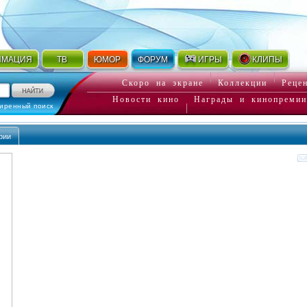
ИМАЦИЯ
ТВ
ЮМОР
ФОРУМ
ИГРЫ
КЛИПЫ
Скоро на экране
Коллекции
Реце
Новости кино
Награды и кинопремии
иренный поиск
фии