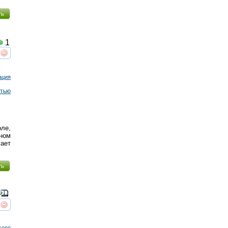
ть
1
реть
интересует
ация
тью
оле,
ном
ает
ть
реть
интересует