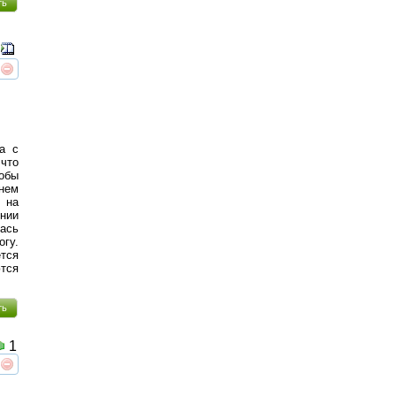
ть
реть
интересует
а с
 что
обы
нем
 на
ении
ась
огу.
тся
ются
ть
1
реть
интересует