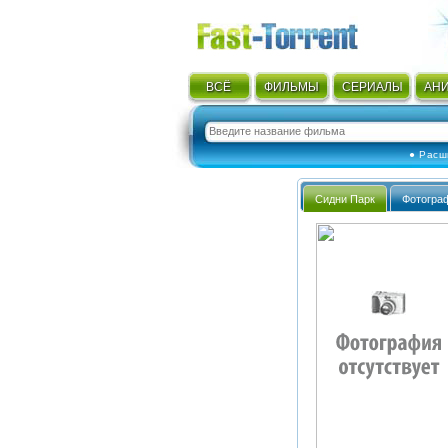
ВСЁ
ФИЛЬМЫ
СЕРИАЛЫ
АН
● Расш
Сидни Парк
Фотогра