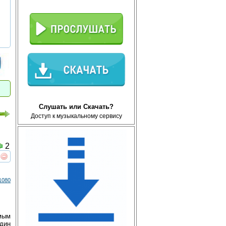
Слушать или Скачать?
Доступ к музыкальному сервису
2
реть
интересует
1080
мым
один