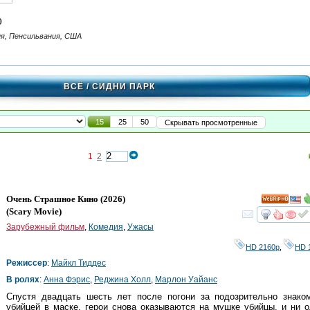
)
я, Пенсильвания, США
ВСЁ
/ СИДНИ ПАРК
15
25
50
Скрывать просмотренные
1
2
Очень Страшное Кино
(2026)
HD
(
Scary Movie
)
смот
Зарубежный фильм
,
Комедия
,
Ужасы
HD 2160р
,
HD 
Режиссер
:
Майкл Тиддес
В ролях
:
Анна Фэрис
,
Реджина Холл
,
Марлон Уайанс
Спустя двадцать шесть лет после погони за подозрительно знако
убийцей в маске, герои снова оказываются на мушке убийцы, и ни 