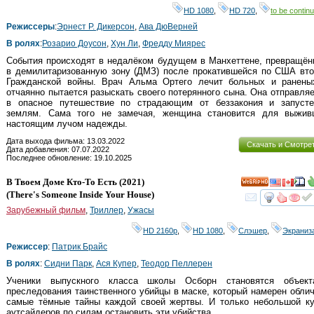
HD 1080
,
HD 720
,
to be continu
Режиссеры
:
Эрнест Р. Дикерсон
,
Ава ДюВерней
В ролях
:
Розарио Доусон
,
Хун Ли
,
Фреддy Миярес
События происходят в недалёком будущем в Манхеттене, превращён
в демилитаризованную зону (ДМЗ) после прокатившейся по США вто
Гражданской войны. Врач Альма Ортего лечит больных и ранены
отчаянно пытается разыскать своего потерянного сына. Она отправля
в опасное путешествие по страдающим от беззакония и запусте
землям. Сама того не замечая, женщина становится для выжив
настоящим лучом надежды.
Дата выхода фильма: 13.03.2022
Скачать и Смотре
Дата добавления: 07.07.2022
Последнее обновление: 19.10.2025
В Твоем Доме Кто-То Есть
(2021)
HD
(
There's Someone Inside Your House
)
смот
Зарубежный фильм
,
Триллер
,
Ужасы
HD 2160р
,
HD 1080
,
Слэшер
,
Экраниз
Режиссер
:
Патрик Брайс
В ролях
:
Сидни Парк
,
Ася Купер
,
Теодор Пеллерен
Ученики выпускного класса школы Осборн становятся объект
преследования таинственного убийцы в маске, который намерен обли
самые тёмные тайны каждой своей жертвы. И только небольшой ку
аутсайдеров по силам остановить эти убийства.