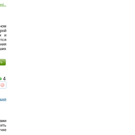
ed...
ном
рой
х и
ется
ния
ших
ть
4
реть
интересует
ация
ами
чить
чке