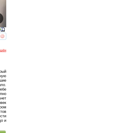
реть
интересует
ршён
рый
ную
шие
ило.
себе
пно
анет
век
ром
ктов
ести
до и