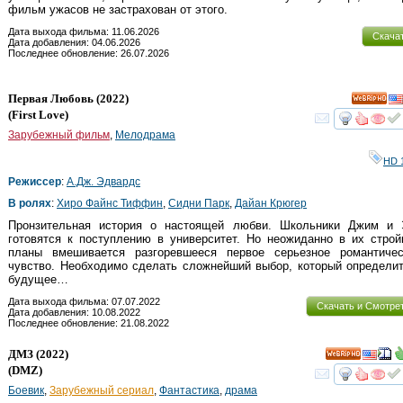
фильм ужасов не застрахован от этого.
Дата выхода фильма: 11.06.2026
Скача
Дата добавления: 04.06.2026
Последнее обновление: 26.07.2026
Первая Любовь
(2022)
HD
(
First Love
)
смот
Зарубежный фильм
,
Мелодрама
HD 
Режиссер
:
А.Дж. Эдвардс
В ролях
:
Хиро Файнс Тиффин
,
Сидни Парк
,
Дайан Крюгер
Пронзительная история о настоящей любви. Школьники Джим и 
готовятся к поступлению в университет. Но неожиданно в их стро
планы вмешивается разгоревшееся первое серьезное романтичес
чувство. Необходимо сделать сложнейший выбор, который определи
будущее…
Дата выхода фильма: 07.07.2022
Скачать и Смотре
Дата добавления: 10.08.2022
Последнее обновление: 21.08.2022
ДМЗ
(2022)
HD
(
DMZ
)
смот
Боевик
,
Зарубежный сериал
,
Фантастика
,
драма