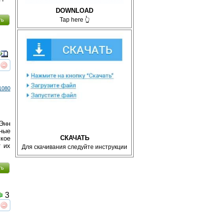
DOWNLOAD
Tap here 👆
ть
реть
интересует
1080
Энн
йные
СКАЧАТЬ
кое
т их
Для скачивания следуйте инструкции
ть
3
реть
интересует