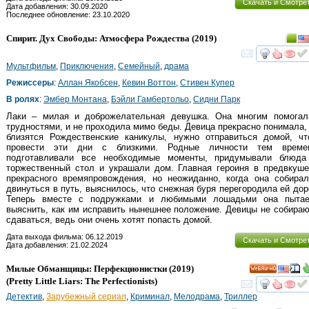
Скачать и Смотре
Дата добавления: 30.09.2020
Последнее обновление: 23.10.2020
Спирит. Дух Свободы: Атмосфера Рождества
(2019)
смот
Мультфильм
,
Приключения
,
Семейный
,
драма
Режиссеры
:
Аллан Якобсен
,
Кевин Воттон
,
Стивен Купер
В ролях
:
Эмбер Монтана
,
Бэйли Гамбертольо
,
Сидни Парк
Лаки – милая и доброжелательная девушка. Она многим помогал
трудностями, и не проходила мимо беды. Девица прекрасно понимала,
близятся Рождественские каникулы, нужно отправиться домой, чт
провести эти дни с близкими. Родные личности тем време
подготавливали все необходимые моменты, придумывали блюда
торжественный стол и украшали дом. Главная героиня в предвкуш
прекрасного времяпровождения, но неожиданно, когда она собирал
двинуться в путь, выяснилось, что снежная буря перегородила ей дор
Теперь вместе с подружками и любимыми лошадьми она пытае
выяснить, как им исправить нынешнее положение. Девицы не собира
сдаваться, ведь они очень хотят попасть домой.
Дата выхода фильма: 06.12.2019
Скачать и Смотре
Дата добавления: 21.02.2024
Милые Обманщицы: Перфекционистки
(2019)
HD
(
Pretty Little Liars: The Perfectionists
)
смот
Детектив
,
Зарубежный сериал
,
Криминал
,
Мелодрама
,
Триллер