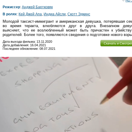
HD 
Режиссер
:
Анджей Бартковяк
В ролях
:
Кей Джей Апа
,
Индиа Айсли
,
Скотт Эдкинс
Молодой таксист-иммигрант и американская девушка, потерявшая с
во время теракта, влюбляются друг в друга. Внезапном деву
выясняет, что ее возлюбленный может быть причастен к убийству
родителей. Более того, появляются сведения о подготовке нового взры
Дата выхода фильма: 13.11.2020
Скачать и Смотре
Дата добавления: 16.04.2021
Последнее обновление: 08.07.2021