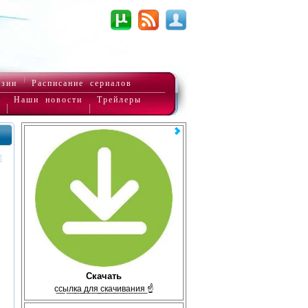
нзии
Расписание сериалов
Наши новости
Трейлеры
Скачать
с̲с̲ы̲л̲к̲а̲ ̲д̲л̲я̲ ̲с̲к̲а̲ч̲и̲в̲а̲н̲и̲я̲ ☝