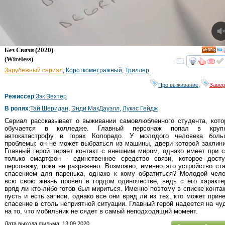
Без Связи
(2020)
(
Wireless
)
смот
Зарубежный сериал
,
Короткометражный
,
Триллер
Про выживание
,
Заве
Режиссер
:
Зэк Вехтер
В ролях
:
Тай Шеридан
,
Энди МакДауэлл
,
Лукас Гейдж
Сериал рассказывает о выживании самовлюбленного студента, кото
обучается в колледже. Главный персонаж попал в круп
автокатастрофу в горах Колорадо. У молодого человека боль
проблемы: он не может выбраться из машины, двери которой заклин
Главный герой теряет контакт с внешним миром, однако имеет при 
только смартфон - единственное средство связи, которое досту
персонажу, пока не разряжено. Возможно, именно это устройство ст
спасением для паренька, однако к кому обратиться? Молодой чело
всю свою жизнь провел в гордом одиночестве, ведь с его характе
вряд ли кто-либо готов был мириться. Именно поэтому в списке конта
пусть и есть записи, однако все они вряд ли из тех, кто может прин
спасение в столь неприятной ситуации. Главный герой надеется на чу
на то, что мобильник не сядет в самый неподходящий момент.
Дата выхода фильма: 13.09.2020