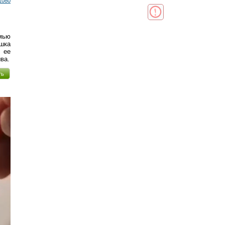
1080
емью
шка
 ее
ва.
ть